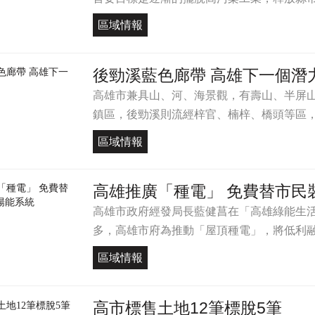
區域情報
後勁溪藍色廊帶 高雄下一個潛
高雄市兼具山、河、海景觀，有壽山、半屏
鎮區，後勁溪則流經梓官、楠梓、橋頭等區，溪
區域情報
高雄推廣「種電」 免費替市民
高雄市政府經發局長藍健菖在「高雄綠能生
多，高雄市府為推動「屋頂種電」，將低利融資
區域情報
高市標售土地12筆標脫5筆