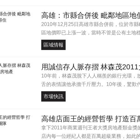
高雄：市縣合併後 毗鄰地區地價
2010年12月25日高雄市縣合併前，位於
區地價即已上漲一波，當時不管是公有土地標售
區域情報
用誠信存人脈存摺 林森茂201
10年前，林森茂脫下人人稱羨的銀行光環，
舌的表情讓他承擔千斤壓力。10年後，驚歎代
市場快訊
高雄店面王的經營哲學 打造百
拿下2011年商業週刊王者大獎房地產類金
店內每一位經紀人都是百萬超級業務，如此的星