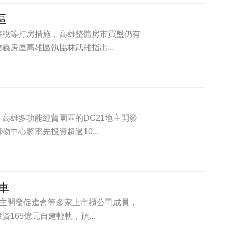
區
侈稅等打房措施，高雄整體房市買盤仍有
房屋高雄區執協林武雄指出...
高雄多功能經貿園區的DC21地主開發
中心將率先投資超過10...
車
地主開發促進會等多家上市櫃公司成員，
65億元自建輕軌，預...