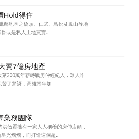
Hold得住
市縣毗鄰地區之橋頭、仁武、鳥松及鳳山等地
或是私人土地買賣...
1大賣7億房地產
放棄200萬年薪轉戰房仲經紀人，眾人咋
替了驚訝，高雄青年加...
萬業務團隊
獎的洪伍賢擁有一家人人稱羨的房仲店頭，
光熠熠，而打造這個超...