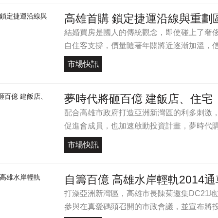
高雄首購 鎖定捷運沿線與重劃
結婚買房是國人的傳統觀念，即使碰上了奢
自住客支撐，價量隨著年關將近逐漸加溫，信義
市場快訊
夢時代將砸百億 建飯店、住宅
配合高雄市政府打造亞洲新灣區的利多刺激，
促進會成員，也加速啟動投資計畫，夢時代購物
市場快訊
自籌百億 高雄水岸輕軌2014通
打澡亞洲新灣區，高雄市長陳菊邀集DC21
參與在真愛碼頭召開的市政會議，並宣布將投資1