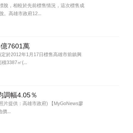
5筆標脫，相較於先前標售情況，這次標售成
高雄市政府12...
億7601萬
於2012年1月17日標售高雄市前鎮興
387㎡(...
調幅4.05％
照片提供：高雄市政府) 【MyGoNews廖
...