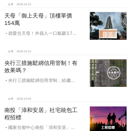
台灣
2024-10-10
天母「御上天母」頂樓單價
154萬
就愛住天母！外籍人一口氣砸3.78
億買兩戶，天母新豪宅「御上天
母」，頂樓單價154萬最高
台灣
2024-10-10
央行三措施鬆綁信用管制！有
效果嗎？
央行三措施鬆綁信用管制，給繼
承、交換屋族活路，央行鐵了心打
房，多戶投資客恐難眠
台灣
2024-10-09
南投「漳和安居」社宅統包工
程招標
國家住都中心南投「漳和安居」社