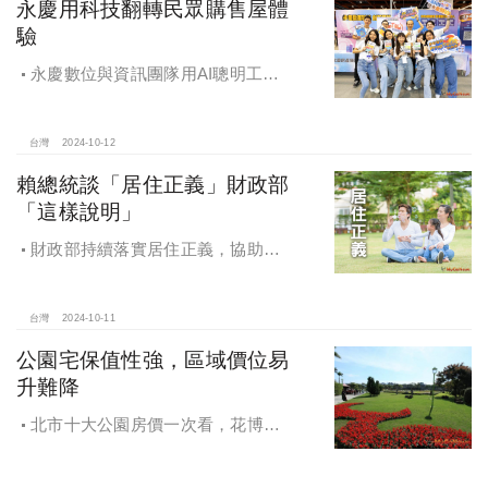
永慶用科技翻轉民眾購售屋體
驗
永慶數位與資訊團隊用AI聰明工
作，吸引眾多資通訊好手加入，永慶
用科技翻轉民眾購售屋體驗，領航台
灣房產科技發展
台灣
2024-10-12
賴總統談「居住正義」財政部
「這樣說明」
財政部持續落實居住正義，協助經
濟發展，減輕家庭負擔，建構優質賦
稅環境
台灣
2024-10-11
公園宅保值性強，區域價位易
升難降
北市十大公園房價一次看，花博年
漲逾一成居冠，公園宅保值性強，區
域價位易升難降