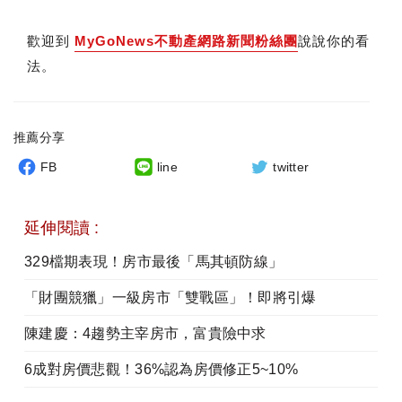
歡迎到
MyGoNews不動產網路新聞粉絲團
說說你的看
法。
推薦分享
FB
line
twitter
延伸閱讀 :
329檔期表現！房市最後「馬其頓防線」
「財團競獵」一級房市「雙戰區」！即將引爆
陳建慶：4趨勢主宰房市，富貴險中求
6成對房價悲觀！36%認為房價修正5~10%