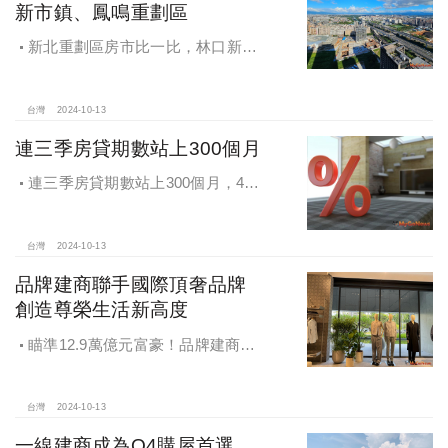
新市鎮、鳳鳴重劃區
新北重劃區房市比一比，林口新市
鎮交易破2千件最熱絡！淡海新市鎮預
售還有3字頭！成交件數直逼2千件
台灣
2024-10-13
連三季房貸期數站上300個月
連三季房貸期數站上300個月，4都
貸款期數創新高
台灣
2024-10-13
品牌建商聯手國際頂奢品牌
創造尊榮生活新高度
瞄準12.9萬億元富豪！品牌建商聯
手國際頂奢品牌 創造尊榮生活新高度
台灣
2024-10-13
一線建商成為Q4購屋首選