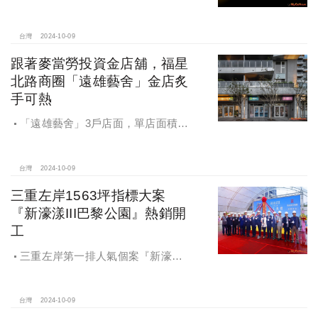
宅統包工程招標
台灣
2024-10-09
跟著麥當勞投資金店舖，福星
北路商圈「遠雄藝舍」金店炙
手可熱
「遠雄藝舍」3戶店面，單店面積在
28~36坪間，開價每坪103~106萬元，
符合逢甲商圈福星路街邊店目前站上
百萬的交易行情
台灣
2024-10-09
三重左岸1563坪指標大案
『新濠漾III巴黎公園』熱銷開
工
三重左岸第一排人氣個案『新濠漾III
巴黎公園』，日前隆重舉辦開工典禮
台灣
2024-10-09