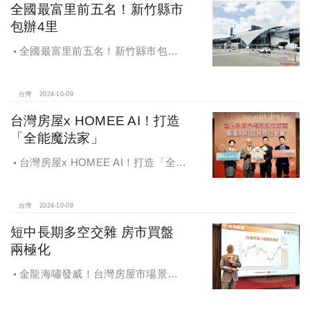
全國最富里前五名！新竹縣市
包辦4里
全國最富里前五名！新竹縣市包辦4
里，有錢人喜歡住哪種房？坪數大、
總價高成購屋首選
台灣
2024-10-09
台灣房屋x HOMEE AI！打造
「全能魔法家」
台灣房屋x HOMEE AI！打造「全能
魔法家」，AI地產機器人5.0！台灣房
屋三大AI技術智能服務
台灣
2024-10-09
短中長期多空交雜 房市買盤
兩極化
金龍海嘯發威！台灣房屋市場景氣
燈號，黃紅燈將轉綠，央行投變化
球，青安族保送 投資族三振，唯他有