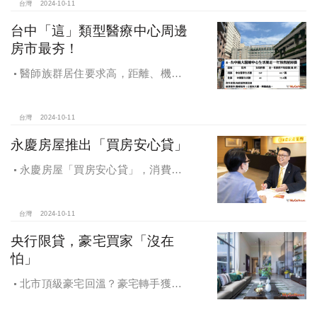
台灣
2024-10-11
台中「這」類型醫療中心周邊
房市最夯！
醫師族群居住要求高，距離、機能
成買房關鍵，台中「這」類型醫療中
心周邊房市最夯！
台灣
2024-10-11
永慶房屋推出「買房安心貸」
永慶房屋「買房安心貸」，消費者
申請房貸免排隊還有利率優惠！永慶
房屋全方位購屋保障，保障客戶不動
產交易安全
台灣
2024-10-11
央行限貸，豪宅買家「沒在
怕」
北市頂級豪宅回溫？豪宅轉手獲利
4,743萬，央行限貸沒在怕，豪宅客捧
3億多現金交易