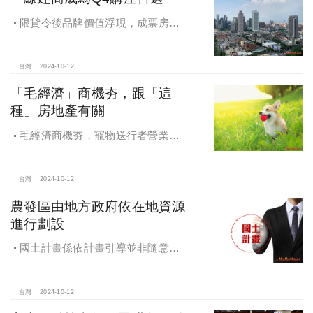
限貸令後品牌價值浮現，成票房保
證，Q4一線建商成為購屋首選，以頂
級規劃吸引理性購屋者
台灣
2024-10-12
「毛經濟」商機夯，跟「這
種」房地產有關
毛經濟商機夯，寵物送行者營業額
大漲9.8倍，都會人寵愛毛孩，台中、
高雄相關產業熱
台灣
2024-10-12
農發區由地方政府依在地資源
進行劃設
國土計畫係依計畫引導並非隨意亂
畫 兼顧農地維護及發展需求
台灣
2024-10-12