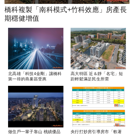
橋科複製「南科模式+竹科效應」房產長
期穩健增值
北高雄「科技4金剛」讓橋科
高大特區 近＆靜「名宅」短
第一排的燕巢區受惠
距輕鬆滿足民生所需
做住戶一輩子靠山 桃績優品
央行打炒房引導房市「軟著