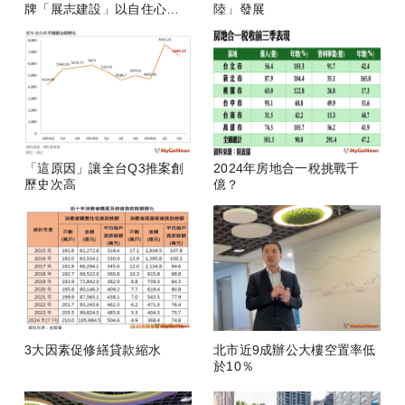
牌「展志建設」以自住心蓋
陸」發展
房
「這原因」讓全台Q3推案創
2024年房地合一稅挑戰千
歷史次高
億？
3大因素促修繕貸款縮水
北市近9成辦公大樓空置率低
於10％