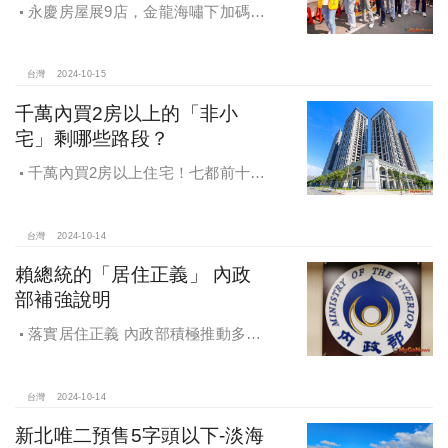
永慶房屋展9店，金龍海嘯下加碼員
工保障及福利！員工保障再升級，每
月還多放「有薪充電假」擴大員工幸
福感，看得到更領得到！業務新人保
台灣
2024-10-15
障前12個月每月5萬
千萬內買2房以上的「非小
宅」剩哪些路段？
千萬內買2房以上住宅！七都前十大
熱銷路段大公開，新北這區包辦前5
名，桃園也有2路段上榜
台灣
2024-10-14
賴總統的「居住正義」 內政
部補強說明
落實居住正義 內政部積極推動多元
住宅方案 健全房市治理
台灣
2024-10-14
新北唯二預售5字頭以下-淡海