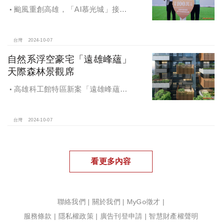
颱風重創高雄，「AI慕光城」接待
中心光速神修復中，清景麟集團與三
地開發集團率先捐款100萬助力周邊居
民復原家園
台灣
2024-10-07
自然系浮空豪宅「遠雄峰蘊」
天際森林景觀席
高雄科工館特區新案「遠雄峰蘊」
在1598坪朗闊大基地打造凌空27層的
天空森林
台灣
2024-10-07
看更多內容
聯絡我們
|
關於我們
|
MyGo徵才
|
服務條款
|
隱私權政策
|
廣告刊登申請
|
智慧財產權聲明