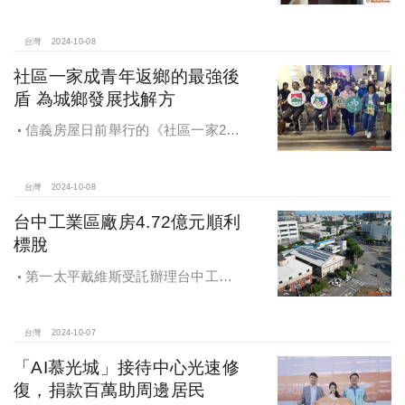
創新理念，繼一品苑、聽河院與聽心
苑系列，即將為您獻上全新白派美學
家邸「長築白樓1」
台灣
2024-10-08
社區一家成青年返鄉的最強後
盾 為城鄉發展找解方
信義房屋日前舉行的《社區一家20
週年得主故事講座》，特別邀請來自
宜蘭的美得冒泡共同創辦人張台賜和
彰化鬆勢三日節策展人劉孟豪分享他
台灣
2024-10-08
們如何以創新思維和社區凝聚力，為
台中工業區廠房4.72億元順利
家鄉帶來改變和發展的故事。
標脫
第一太平戴維斯受託辦理台中工業
區三面臨路廠房公開標售，由在地機
電工程顧問公司以4.72億元得標，溢
價率5％。
台灣
2024-10-07
「AI慕光城」接待中心光速修
復，捐款百萬助周邊居民