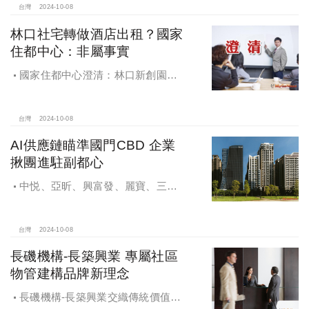
望全壘打
台灣
2024-10-08
林口社宅轉做酒店出租？國家
住都中心：非屬事實
國家住都中心澄清：林口新創園秉
持初衷助力新創發展列印
台灣
2024-10-08
AI供應鏈瞄準國門CBD 企業
揪團進駐副都心
中悦、亞昕、興富發、麗寶、三發
地產、新濠等建商均陸續進入副都心
興建商辦，目前整體開發率近六成，
未來還陸續有超過7萬坪辦公樓面積新
台灣
2024-10-08
供給。
長磯機構-長築興業 專屬社區
物管建構品牌新理念
長磯機構-長築興業交織傳統價值與