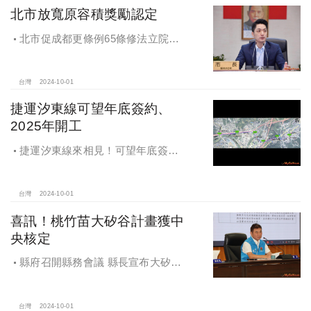
北市放寬原容積獎勵認定
北市促成都更條例65條修法立院初
審通過，放寬原容積獎勵認定
台灣
2024-10-01
捷運汐東線可望年底簽約、
2025年開工
捷運汐東線來相見！可望年底簽約
2025年開工
台灣
2024-10-01
喜訊！桃竹苗大矽谷計畫獲中
央核定
縣府召開縣務會議 縣長宣布大矽谷
好消息
台灣
2024-10-01