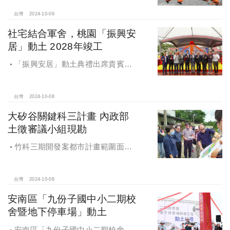
台灣
2024-10-09
社宅結合軍舍，桃園「振興安
居」動土 2028年竣工
「振興安居」動土典禮出席貴賓有
內政部董建宏政務次長、國家住都中
心花敬群董事長、立法委員魯明哲、
財政部國有財產署曾國基署長、桃園
台灣
2024-10-08
市都市發展局江南志局長等各方嘉
大矽谷關鍵科三計畫 內政部
賓，祈求工程順利進行。
土徵審議小組現勘
竹科三期開發案都市計畫範圍面積
453.94公頃，計畫區位主要開發範圍
是竹東頭重、二重、三重與柯子湖部
分地區
台灣
2024-10-08
安南區「九份子國中小二期校
舍暨地下停車場」動土
安南區「九份子國中小二期校舍暨