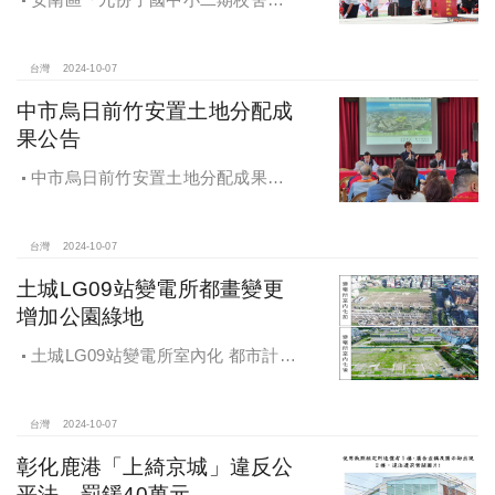
地下停車場」動土 黃偉哲：為當地提
供便捷就學及優質生活環境
台灣
2024-10-07
中市烏日前竹安置土地分配成
果公告
中市烏日前竹安置土地分配成果公
告 創新行政流程共創雙贏
台灣
2024-10-07
土城LG09站變電所都畫變更
增加公園綠地
土城LG09站變電所室內化 都市計畫
變更增加公園綠地
台灣
2024-10-07
彰化鹿港「上綺京城」違反公
平法，罰鍰40萬元