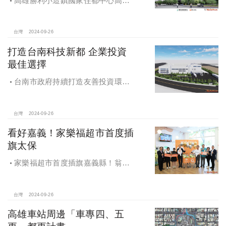
高雄勝利小造鎮國家住都中心高雄
勝利安居C社宅統包工程決標
台灣
2024-09-26
打造台南科技新都 企業投資
最佳選擇
台南市政府持續打造友善投資環
境，統計2019年迄今，共新增1,598件
投資案，吸引2,153億元投資額，增加
超過5萬個就業機會
台灣
2024-09-26
看好嘉義！家樂福超市首度插
旗太保
家樂福超市首度插旗嘉義縣！翁章
梁蒞臨歡慶開幕
台灣
2024-09-26
高雄車站周邊「車專四、五