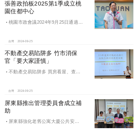
張善政拍板2025第1季成立桃
園住都中心
桃園市政會議2024年9月25日通過
「桃園市住宅及都市更新中心設置自
治條例」將原本社宅服務中心改制為
住都中心
台灣
2024-09-25
不動產交易陷阱多 竹市消保
官「要大家謹慎」
不動產交易陷阱多 買房看屋、查
價、議價、審閱步驟不可少
台灣
2024-09-25
屏東縣推出管理委員會成立補
助
屏東縣強化老舊公寓大廈公共安全
檢查與管理 推出管理委員會成立補助