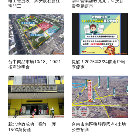
龜山善捷段、興安段社會住
南科營業額破兆元，科技新
宅開工
貴帶動房市
台中肉品市場10/18、10/21
提醒！2025年3/24前遷戶籍
招商說明會
享優惠
新北地政成功「擋詐」護
台南市南區鹽埕段國有4土地
1500萬房產
公告招商