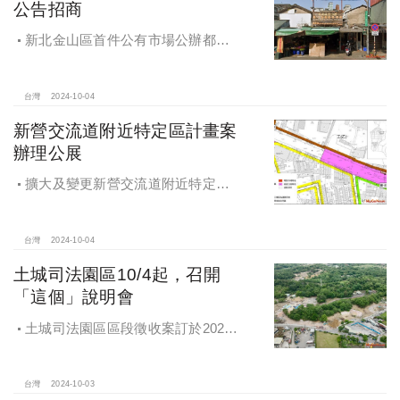
公告招商
新北金山區首件公有市場公辦都更
案 本月公告招商徵求出資人
台灣
2024-10-04
新營交流道附近特定區計畫案
辦理公展
擴大及變更新營交流道附近特定區
計畫案辦理再公展作業
台灣
2024-10-04
土城司法園區10/4起，召開
「這個」說明會
土城司法園區區段徵收案訂於2024
年10月4日、7日及8日召開抵價地抽
籤暨配地作業說明會
台灣
2024-10-03