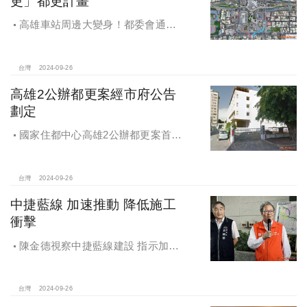
更」都更計畫
高雄車站周邊大變身！都委會通過
車專四、五更新計畫
台灣
2024-09-26
高雄2公辦都更案經市府公告
劃定
國家住都中心高雄2公辦都更案首度
公開更新地區經市府公告劃定
台灣
2024-09-26
中捷藍線 加速推動 降低施工
衝擊
陳金德視察中捷藍線建設 指示加速
推動 降低施工衝擊
台灣
2024-09-26