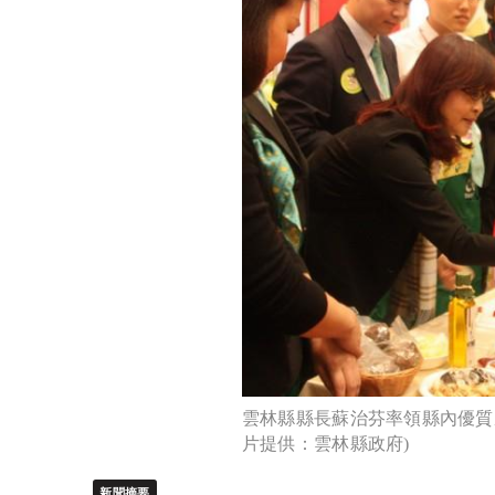
雲林縣縣長蘇治芬率領縣內優質
片提供：雲林縣政府)
新聞摘要