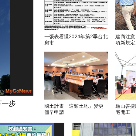
一張表看懂2024年第2季台北
建商注意
房市
項新規定
下一步
國土計畫「這類土地」變更
龜山善捷
儘早申請
宅開工