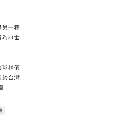
是另一種
為21世
全球糧價
產於台灣
國。
格