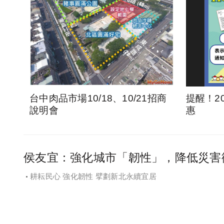
台中肉品市場10/18、10/21招商
提醒！2
說明會
惠
侯友宜：強化城市「韌性」，降低災害
耕耘民心 強化韌性 擘劃新北永續宜居