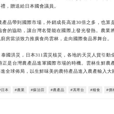
手禮，贈送給日本國會議員。
農產品帶到國際市場，外銷成長高達30倍之多，也算
協會的協助，讓台灣名聲能在國際上發光發熱。農業將
色廚房當須致力推廣食尚雲林，走向國際食品界舞台。
泰國洪災，日本311震災核災，各地的天災人貨引動
時正是台灣農產品進軍國際市場的時機。雲林生鮮農
轉進全球佈局，以生鮮味美的農特產品進入農產輸入大
#日本
#農業
#蘇治芬
#農產品
#馮寄台
#糧食
#價