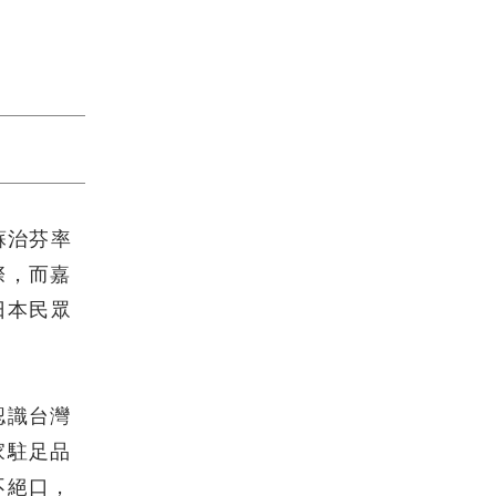
蘇治芬率
際，而嘉
日本民眾
認識台灣
家駐足品
不絕口，