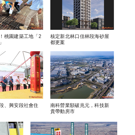
！桃園建築工地「2
核定新北林口佳林段海砂屋
」
都更案
段、興安段社會住
南科營業額破兆元，科技新
貴帶動房市