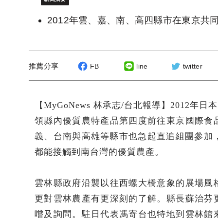
2012年雲、嘉、南、高四縣市在東京
推薦分享
FB
line
twitter
【MyGoNews 林承志/台北報導】201
領縣內優質農特產品第四度前往東京國際食
義、台南與高雄等縣市也急起直追組團參加，
都能接觸到南台灣的優質農產。
雲林縣政府沿襲以往西螺大橋意象的展場風
更對雲林農產有更深刻的了解。縣長蘇治芬
嚐及詢問。駐日代表馮寄台也特地到雲林館