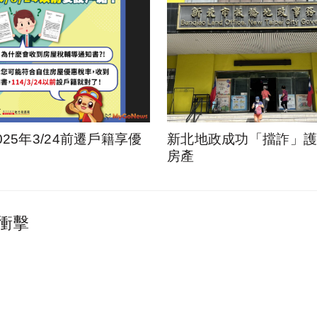
025年3/24前遷戶籍享優
新北地政成功「擋詐」護1
房產
衝擊