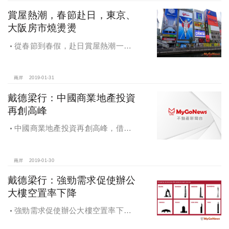
賞屋熱潮，春節赴日，東京、
大阪房市燒燙燙
從春節到春假，赴日賞屋熱潮一波
波，發展前景利多，東京、大阪房市
燒燙燙
兩岸
2019-01-31
戴德梁行：中國商業地產投資
再創高峰
中國商業地產投資再創高峰，借貸
緊縮帶來大量投資機會
兩岸
2019-01-30
戴德梁行：強勁需求促使辦公
大樓空置率下降
強勁需求促使辦公大樓空置率下
降，戴德梁行發布研究報告《2018大