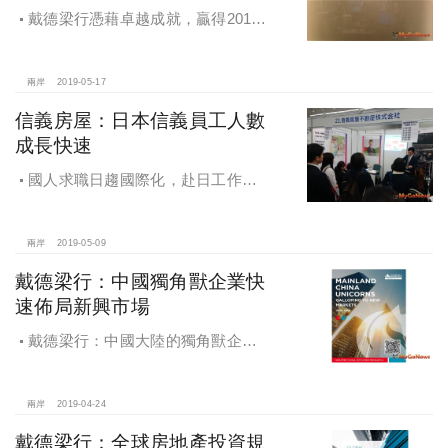
戴德梁行憑藉卓越成就，贏得2019
年亞太區房地產大獎，獲得五大獎
項，再創業界佳績
兩岸
2019-05-17
信義房屋：日本信義員工人數
成長快速
國人求職日趨國際化，赴日工作者
倍增，日本信義員工人數成長快速，
反映不動產市場需求強勁
兩岸
2019-05-09
戴德梁行：中國獨角獸企業快
速佈局新興市場
戴德梁行：中國大陸的獨角獸企業–
快速佈局新興市場
兩岸
2019-04-24
戴德梁行：全球房地產投資規