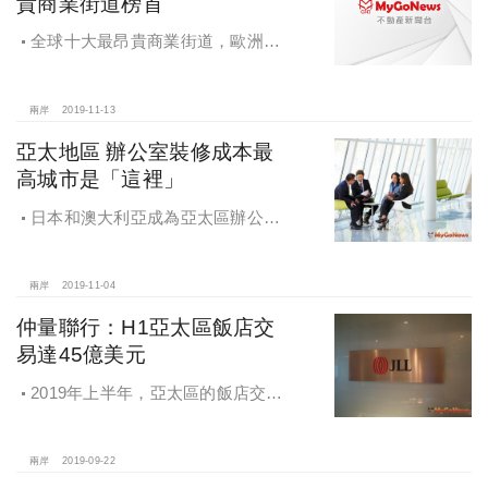
貴商業街道榜首
全球十大最昂貴商業街道，歐洲佔
據一半席位，亞洲佔4席，美國佔1
席，北京王府井全球排名第11
兩岸
2019-11-13
亞太地區 辦公室裝修成本最
高城市是「這裡」
日本和澳大利亞成為亞太區辦公室
裝修成本最高的城市，香港和北京分
列亞太區第7位和第10位
兩岸
2019-11-04
仲量聯行：H1亞太區飯店交
易達45億美元
2019年上半年，亞太區的飯店交易
總額達到45億美元，過半投資來自於
日本、中國及澳洲的本地買家
兩岸
2019-09-22