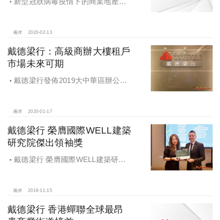
新型冠狀病毒疫情下的商業地產或
衍生發展新趨勢，戴德梁行發佈《新
型冠狀病毒疫情對中國商業地產的影
響及應對》
兩岸
2020-02-13
戴德梁行：高級商辦大樓租戶
市場未來可期
戴德梁行發佈2019大中華區辦公大
樓供應需求核心趨勢報告，高級商辦
大樓租戶市場未來可期
兩岸
2020-01-17
戴德梁行 榮膺國際WELL建築
研究院傑出領袖獎
戴德梁行 榮膺國際WELL建築研究
院傑出領袖獎
兩岸
2019-11-15
戴德梁行 香港蟬聯全球最昂