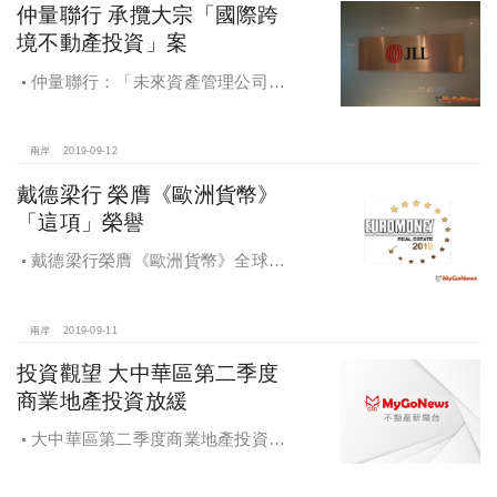
仲量聯行 承攬大宗「國際跨
境不動產投資」案
仲量聯行：「未來資產管理公司」
將創下韓國最大跨境不動產的投資紀
錄
兩岸
2019-09-12
戴德梁行 榮膺《歐洲貨幣》
「這項」榮譽
戴德梁行榮膺《歐洲貨幣》全球最
佳房地產顧問公司至高榮譽；香港公
司在綜合實力、代理及估價三大領域
排名第一
兩岸
2019-09-11
投資觀望 大中華區第二季度
商業地產投資放緩
大中華區第二季度商業地產投資放
緩，投資者多處於觀望狀態