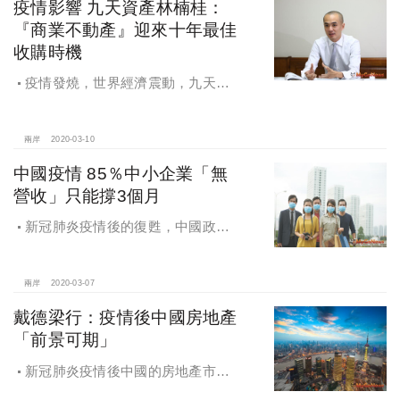
疫情影響 九天資產林楠桂：
『商業不動產』迎來十年最佳
收購時機
疫情發燒，世界經濟震動，九天資
產林楠桂：疫情席捲全球，『商業不
動產』迎來十年最佳收購時機
兩岸
2020-03-10
中國疫情 85％中小企業「無
營收」只能撐3個月
新冠肺炎疫情後的復甦，中國政府
出台政策全力支援企業，尤其是房地
產企業，共渡難關
兩岸
2020-03-07
戴德梁行：疫情後中國房地產
「前景可期」
新冠肺炎疫情後中國的房地產市
場：2020年前景可期