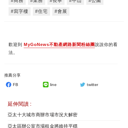
#商務
#業務
#長寧
#中山
#公園
#寫字樓
#住宅
#會展
歡迎到
MyGoNews不動產網路新聞粉絲團
說說你的看
法。
推薦分享
FB
line
twitter
延伸閱讀 :
亞太十大城市商辦市場市況大解密
亞太區辦公室市場租金將維持平穩