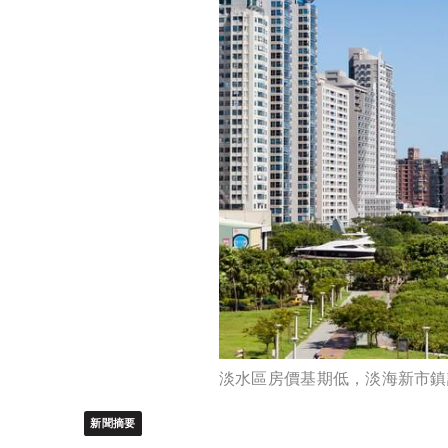
淡水區房價基期低，淡海新市鎮
新聞摘要