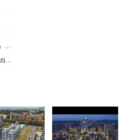
三重左岸1563坪指標大案『新濠漾III巴黎公園』熱銷開工
做住戶一輩子靠山 桃績優品牌「展志建設」以自住心蓋房