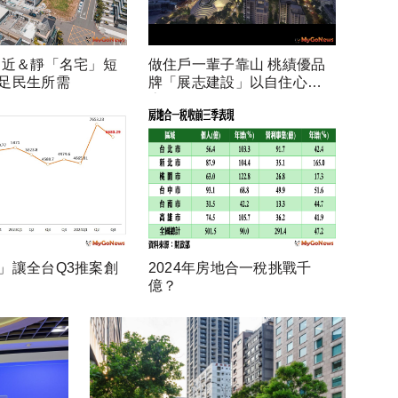
 近＆靜「名宅」短
做住戶一輩子靠山 桃績優品
足民生所需
牌「展志建設」以自住心蓋
房
」讓全台Q3推案創
2024年房地合一稅挑戰千
億？