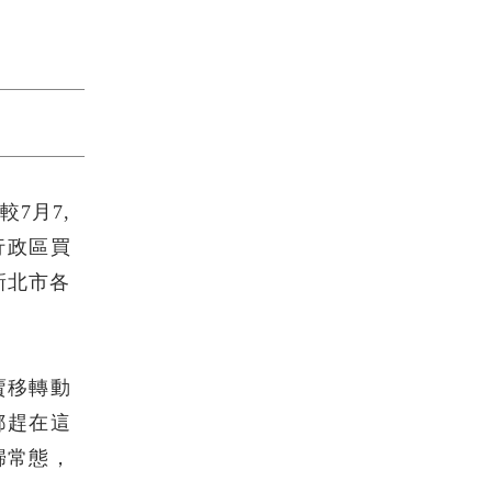
較7月7,
各行政區買
新北市各
賣移轉動
都趕在這
歸常態，