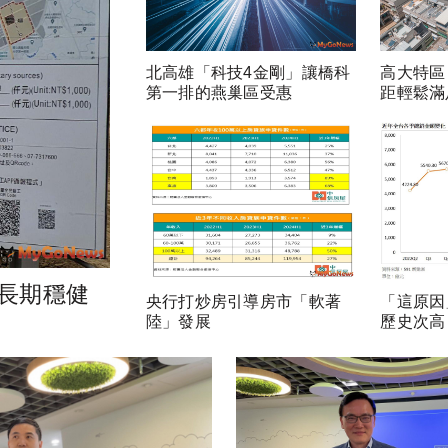
北高雄「科技4金剛」讓橋科
高大特區
第一排的燕巢區受惠
距輕鬆滿
長期穩健
央行打炒房引導房市「軟著
「這原因
陸」發展
歷史次高