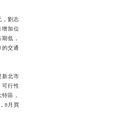
元，劉志
口增加位
基期低，
車的交通
是新北市
」可行性
大特區，
，8月買