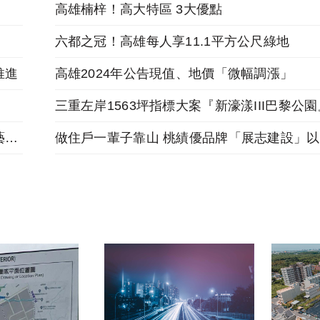
高雄楠梓！高大特區 3大優點
六都之冠！高雄每人享11.1平方公尺綠地
推進
高雄2024年公告現值、地價「微幅調漲」
跟著麥當勞投資金店舖，福星北路商圈「遠雄藝舍」金店炙手可熱