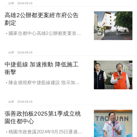
台灣
2024-09-26
高雄2公辦都更案經市府公告
劃定
國家住都中心高雄2公辦都更案首度
公開更新地區經市府公告劃定
台灣
2024-09-26
中捷藍線 加速推動 降低施工
衝擊
陳金德視察中捷藍線建設 指示加速
推動 降低施工衝擊
台灣
2024-09-26
張善政拍板2025第1季成立桃
園住都中心
桃園市政會議2024年9月25日通過