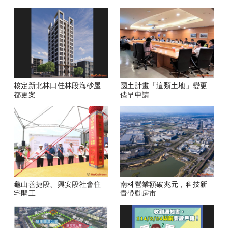
核定新北林口佳林段海砂屋
國土計畫「這類土地」變更
都更案
儘早申請
龜山善捷段、興安段社會住
南科營業額破兆元，科技新
宅開工
貴帶動房市