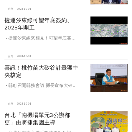
台灣
2024-10-01
捷運汐東線可望年底簽約、
2025年開工
捷運汐東線來相見！可望年底簽約
2025年開工
台灣
2024-10-01
喜訊！桃竹苗大矽谷計畫獲中
央核定
縣府召開縣務會議 縣長宣布大矽谷
好消息
台灣
2024-10-01
台北「南機場單元3公辦都
更」由將捷集團主導