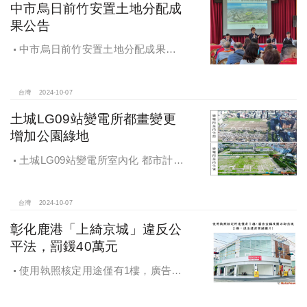
中市烏日前竹安置土地分配成
果公告
中市烏日前竹安置土地分配成果公
告 創新行政流程共創雙贏
台灣
2024-10-07
土城LG09站變電所都畫變更
增加公園綠地
土城LG09站變電所室內化 都市計畫
變更增加公園綠地
台灣
2024-10-07
彰化鹿港「上綺京城」違反公
平法，罰鍰40萬元
使用執照核定用途僅有1樓，廣告宣
稱及圖示卻出現2樓及夾層設計，違法
遭罰!