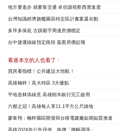
地方要進步 就要靠交通 卓伯源視察西濱進度
台灣知識經濟旗艦園區特定區計畫案還在動
多拜多保庇 古蹟廟宇周邊房價穩定
台中捷運綠線預定路段 嘉惠房價起飛
看過本文的人也看了 :
買房看指標！公共建設大領航！
高雄楠梓！高大特區 3大優點
平地造林添綠意 高雄樹木銀行完工啟用
六都之冠！高雄每人享11.1平方公尺綠地
廖泰翔：楠梓園區開發與台積電建廠如期如質推進
高雄2024年公告現值、地價「微幅調漲」