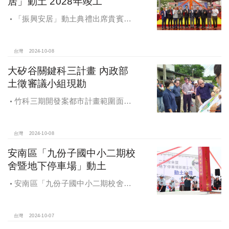
居」動土 2028年竣工
「振興安居」動土典禮出席貴賓有
內政部董建宏政務次長、國家住都中
心花敬群董事長、立法委員魯明哲、
財政部國有財產署曾國基署長、桃園
台灣
2024-10-08
市都市發展局江南志局長等各方嘉
大矽谷關鍵科三計畫 內政部
賓，祈求工程順利進行。
土徵審議小組現勘
竹科三期開發案都市計畫範圍面積
453.94公頃，計畫區位主要開發範圍
是竹東頭重、二重、三重與柯子湖部
分地區
台灣
2024-10-08
安南區「九份子國中小二期校
舍暨地下停車場」動土
安南區「九份子國中小二期校舍暨
地下停車場」動土 黃偉哲：為當地提
供便捷就學及優質生活環境
台灣
2024-10-07