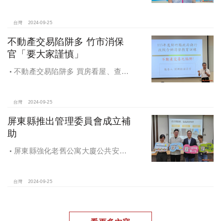
「桃園市住宅及都市更新中心設置自
治條例」將原本社宅服務中心改制為
住都中心
台灣
2024-09-25
不動產交易陷阱多 竹市消保
官「要大家謹慎」
不動產交易陷阱多 買房看屋、查
價、議價、審閱步驟不可少
台灣
2024-09-25
屏東縣推出管理委員會成立補
助
屏東縣強化老舊公寓大廈公共安全
檢查與管理 推出管理委員會成立補助
台灣
2024-09-25