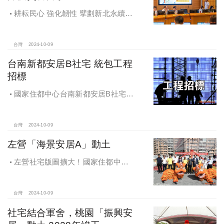
耕耘民心 強化韌性 擘劃新北永續宜
居
台灣
2024-10-09
台南新都安居B社宅 統包工程
招標
國家住都中心台南新都安居B社宅
統包工程招標
台灣
2024-10-09
左營「海景安居A」動土
左營社宅版圖擴大！國家住都中心
「海景安居A」動土
台灣
2024-10-09
社宅結合軍舍，桃園「振興安