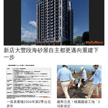
新店大豐段海砂屋自主都更邁向重建下
一步
一張表看懂2024年第2季台北
建商注意！桃園建築工地「2
房市
項新規定」