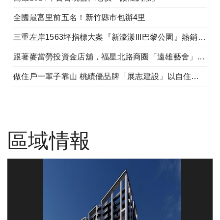
全國最富里前五名！新竹縣市包辦4里
三重左岸1563坪指標大案『新濠漾III巴黎公園』熱銷開工
跟著麥當勞投資金店舖，福星北路商圈「遠雄藝舍」金店炙手可熱
做住戶一輩子靠山 桃績優品牌「展志建設」以自住心蓋房
區域情報