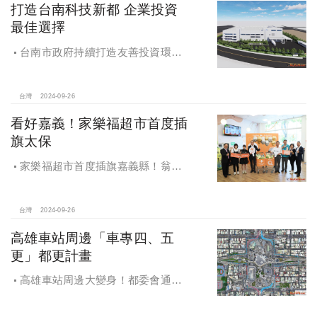
打造台南科技新都 企業投資
最佳選擇
台南市政府持續打造友善投資環
境，統計2019年迄今，共新增1,598件
投資案，吸引2,153億元投資額，增加
超過5萬個就業機會
台灣
2024-09-26
看好嘉義！家樂福超市首度插
旗太保
家樂福超市首度插旗嘉義縣！翁章
梁蒞臨歡慶開幕
台灣
2024-09-26
高雄車站周邊「車專四、五
更」都更計畫
高雄車站周邊大變身！都委會通過
車專四、五更新計畫