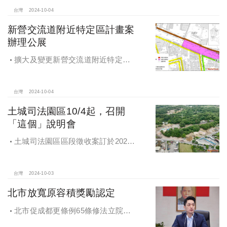
台灣
2024-10-04
新營交流道附近特定區計畫案
辦理公展
擴大及變更新營交流道附近特定區
計畫案辦理再公展作業
台灣
2024-10-04
土城司法園區10/4起，召開
「這個」說明會
土城司法園區區段徵收案訂於2024
年10月4日、7日及8日召開抵價地抽
籤暨配地作業說明會
台灣
2024-10-03
北市放寬原容積獎勵認定
北市促成都更條例65條修法立院初
審通過，放寬原容積獎勵認定