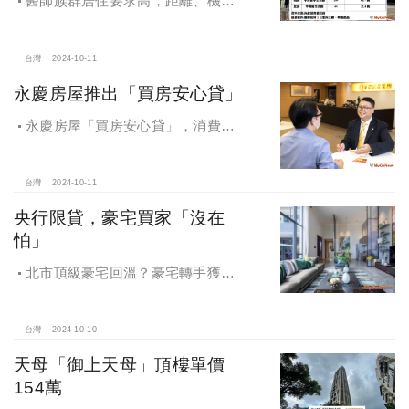
醫師族群居住要求高，距離、機能
成買房關鍵，台中「這」類型醫療中
心周邊房市最夯！
台灣
2024-10-11
永慶房屋推出「買房安心貸」
永慶房屋「買房安心貸」，消費者
申請房貸免排隊還有利率優惠！永慶
房屋全方位購屋保障，保障客戶不動
產交易安全
台灣
2024-10-11
央行限貸，豪宅買家「沒在
怕」
北市頂級豪宅回溫？豪宅轉手獲利
4,743萬，央行限貸沒在怕，豪宅客捧
3億多現金交易
台灣
2024-10-10
天母「御上天母」頂樓單價
154萬