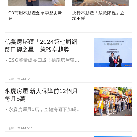
Q3商用不動產創單季歷史新
央行不動產「放款降溫」立
高
場不變
信義房屋獲「2024第七屆網
路口碑之星」策略卓越獎
ESG聲量成長四成！信義房屋獲
「2024第七屆網路口碑之星」策略卓
越獎
台灣
2024-10-15
永慶房屋 新人保障前12個月
每月5萬
永慶房屋展9店，金龍海嘯下加碼員
工保障及福利！員工保障再升級，每
月還多放「有薪充電假」擴大員工幸
福感，看得到更領得到！業務新人保
台灣
2024-10-15
障前12個月每月5萬