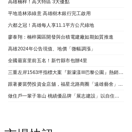
高雄楠梓！高大特區 3大優點
平地造林添綠意 高雄樹木銀行完工啟用
六都之冠！高雄每人享11.1平方公尺綠地
廖泰翔：楠梓園區開發與台積電建廠如期如質推進
高雄2024年公告現值、地價「微幅調漲」
全國最富里前五名！新竹縣市包辦4里
三重左岸1563坪指標大案『新濠漾III巴黎公園』熱銷開工
跟著麥當勞投資金店舖，福星北路商圈「遠雄藝舍」金店炙手可熱
做住戶一輩子靠山 桃績優品牌「展志建設」以自住心蓋房