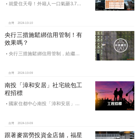
就愛住天母！外籍人一口氣砸3.78
億買兩戶，天母新豪宅「御上天
母」，頂樓單價154萬最高
台灣
2024-10-10
央行三措施鬆綁信用管制！有
效果嗎？
央行三措施鬆綁信用管制，給繼
承、交換屋族活路，央行鐵了心打
房，多戶投資客恐難眠
台灣
2024-10-09
南投「漳和安居」社宅統包工
程招標
國家住都中心南投「漳和安居」社
宅統包工程招標
台灣
2024-10-09
跟著麥當勞投資金店舖，福星