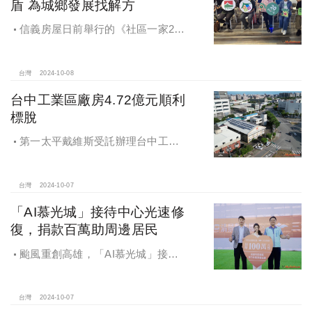
盾 為城鄉發展找解方
信義房屋日前舉行的《社區一家20
週年得主故事講座》，特別邀請來自
宜蘭的美得冒泡共同創辦人張台賜和
彰化鬆勢三日節策展人劉孟豪分享他
台灣
2024-10-08
們如何以創新思維和社區凝聚力，為
台中工業區廠房4.72億元順利
家鄉帶來改變和發展的故事。
標脫
第一太平戴維斯受託辦理台中工業
區三面臨路廠房公開標售，由在地機
電工程顧問公司以4.72億元得標，溢
價率5％。
台灣
2024-10-07
「AI慕光城」接待中心光速修
復，捐款百萬助周邊居民
颱風重創高雄，「AI慕光城」接待
中心光速神修復中，清景麟集團與三
地開發集團率先捐款100萬助力周邊居
民復原家園
台灣
2024-10-07