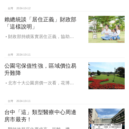
用科技翻轉民眾購售屋體驗，領航台
灣房產科技發展
台灣
2024-10-12
賴總統談「居住正義」財政部
「這樣說明」
財政部持續落實居住正義，協助經
濟發展，減輕家庭負擔，建構優質賦
稅環境
台灣
2024-10-11
公園宅保值性強，區域價位易
升難降
北市十大公園房價一次看，花博年
漲逾一成居冠，公園宅保值性強，區
域價位易升難降
台灣
2024-10-11
台中「這」類型醫療中心周邊
房市最夯！