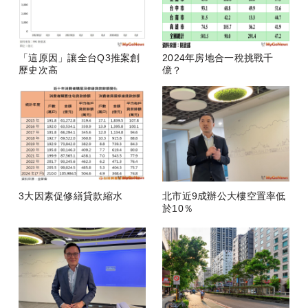
「這原因」讓全台Q3推案創
2024年房地合一稅挑戰千
歷史次高
億？
3大因素促修繕貸款縮水
北市近9成辦公大樓空置率低
於10％