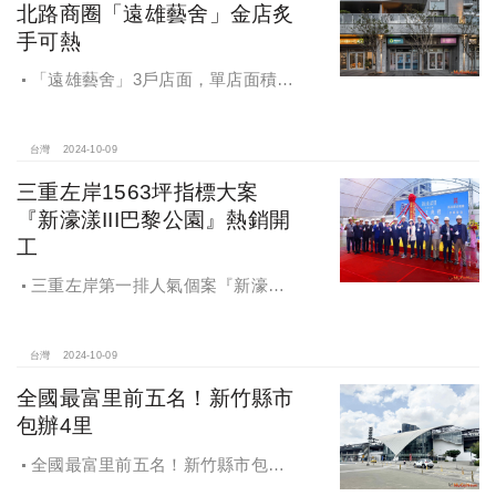
北路商圈「遠雄藝舍」金店炙
手可熱
「遠雄藝舍」3戶店面，單店面積在
28~36坪間，開價每坪103~106萬元，
符合逢甲商圈福星路街邊店目前站上
百萬的交易行情
台灣
2024-10-09
三重左岸1563坪指標大案
『新濠漾III巴黎公園』熱銷開
工
三重左岸第一排人氣個案『新濠漾III
巴黎公園』，日前隆重舉辦開工典禮
台灣
2024-10-09
全國最富里前五名！新竹縣市
包辦4里
全國最富里前五名！新竹縣市包辦4
里，有錢人喜歡住哪種房？坪數大、