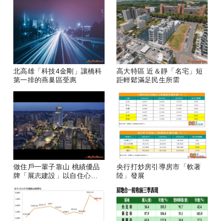
北高雄「科技4金剛」讓橋科
高大特區 近＆靜「名宅」短
第一排的燕巢區受惠
距輕鬆滿足民生所需
做住戶一輩子靠山 桃績優品
央行打炒房引導房市「軟著
牌「展志建設」以自住心蓋
陸」發展
房