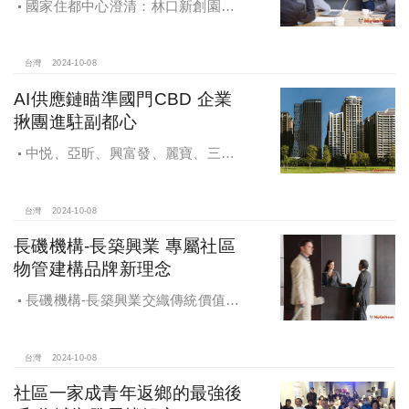
國家住都中心澄清：林口新創園秉
持初衷助力新創發展列印
台灣
2024-10-08
AI供應鏈瞄準國門CBD 企業
揪團進駐副都心
中悦、亞昕、興富發、麗寶、三發
地產、新濠等建商均陸續進入副都心
興建商辦，目前整體開發率近六成，
未來還陸續有超過7萬坪辦公樓面積新
台灣
2024-10-08
供給。
長磯機構-長築興業 專屬社區
物管建構品牌新理念
長磯機構-長築興業交織傳統價值與
創新理念，繼一品苑、聽河院與聽心
苑系列，即將為您獻上全新白派美學
家邸「長築白樓1」
台灣
2024-10-08
社區一家成青年返鄉的最強後