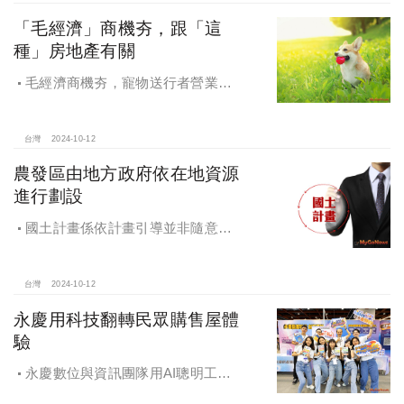
「毛經濟」商機夯，跟「這
種」房地產有關
毛經濟商機夯，寵物送行者營業額
大漲9.8倍，都會人寵愛毛孩，台中、
高雄相關產業熱
台灣
2024-10-12
農發區由地方政府依在地資源
進行劃設
國土計畫係依計畫引導並非隨意亂
畫 兼顧農地維護及發展需求
台灣
2024-10-12
永慶用科技翻轉民眾購售屋體
驗
永慶數位與資訊團隊用AI聰明工
作，吸引眾多資通訊好手加入，永慶