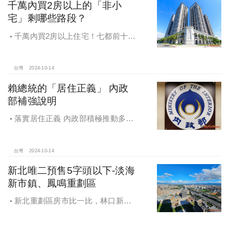
千萬內買2房以上的「非小
宅」剩哪些路段？
千萬內買2房以上住宅！七都前十大
熱銷路段大公開，新北這區包辦前5
名，桃園也有2路段上榜
台灣
2024-10-14
賴總統的「居住正義」 內政
部補強說明
落實居住正義 內政部積極推動多元
住宅方案 健全房市治理
台灣
2024-10-14
新北唯二預售5字頭以下-淡海
新市鎮、鳳鳴重劃區
新北重劃區房市比一比，林口新市
鎮交易破2千件最熱絡！淡海新市鎮預
售還有3字頭！成交件數直逼2千件