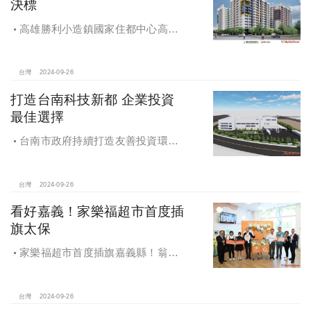
決標
高雄勝利小造鎮國家住都中心高雄
勝利安居C社宅統包工程決標
台灣
2024-09-26
打造台南科技新都 企業投資
最佳選擇
台南市政府持續打造友善投資環
境，統計2019年迄今，共新增1,598件
投資案，吸引2,153億元投資額，增加
超過5萬個就業機會
台灣
2024-09-26
看好嘉義！家樂福超市首度插
旗太保
家樂福超市首度插旗嘉義縣！翁章
梁蒞臨歡慶開幕
台灣
2024-09-26