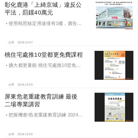
彰化鹿港「上綺京城」違反公
平法，罰鍰40萬元
使用執照核定用途僅有1樓，廣告宣
稱及圖示卻出現2樓及夾層設計，違法
遭罰!
台灣
2024-10-07
桃住宅處推10堂都更免費課程
擴大都更量能 桃住宅處推10堂免費
課程 一次掌握桃園都更重點
台灣
2024-10-05
屏東危老重建教育訓練 最後
二場專業講習
把握機會!危老重建教育訓練 2024年
度最後二場專業講習
台灣
2024-10-05