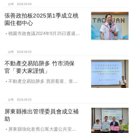
台灣
2024-09-26
張善政拍板2025第1季成立桃
園住都中心
桃園市政會議2024年9月25日通過
「桃園市住宅及都市更新中心設置自
治條例」將原本社宅服務中心改制為
住都中心
台灣
2024-09-25
不動產交易陷阱多 竹市消保
官「要大家謹慎」
不動產交易陷阱多 買房看屋、查
價、議價、審閱步驟不可少
台灣
2024-09-25
屏東縣推出管理委員會成立補
助
屏東縣強化老舊公寓大廈公共安全