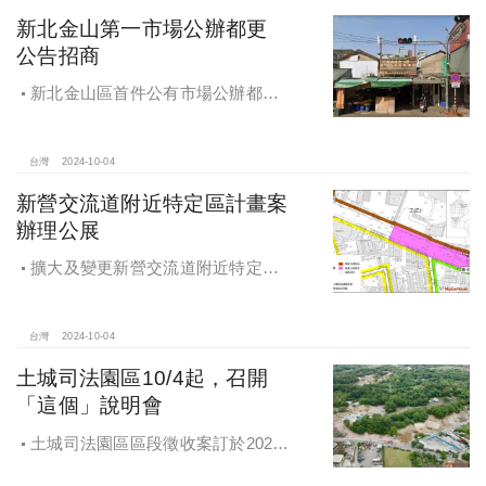
新北金山第一市場公辦都更
公告招商
新北金山區首件公有市場公辦都更
案 本月公告招商徵求出資人
台灣
2024-10-04
新營交流道附近特定區計畫案
辦理公展
擴大及變更新營交流道附近特定區
計畫案辦理再公展作業
台灣
2024-10-04
土城司法園區10/4起，召開
「這個」說明會
土城司法園區區段徵收案訂於2024
年10月4日、7日及8日召開抵價地抽