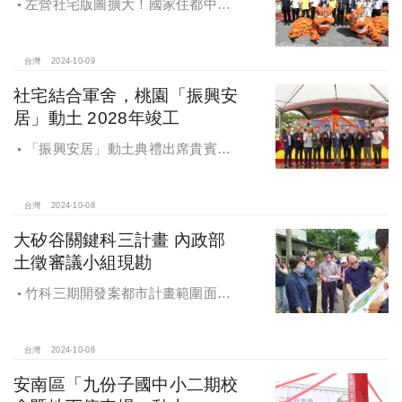
左營社宅版圖擴大！國家住都中心
「海景安居A」動土
台灣
2024-10-09
社宅結合軍舍，桃園「振興安
居」動土 2028年竣工
「振興安居」動土典禮出席貴賓有
內政部董建宏政務次長、國家住都中
心花敬群董事長、立法委員魯明哲、
財政部國有財產署曾國基署長、桃園
台灣
2024-10-08
市都市發展局江南志局長等各方嘉
大矽谷關鍵科三計畫 內政部
賓，祈求工程順利進行。
土徵審議小組現勘
竹科三期開發案都市計畫範圍面積
453.94公頃，計畫區位主要開發範圍
是竹東頭重、二重、三重與柯子湖部
分地區
台灣
2024-10-08
安南區「九份子國中小二期校