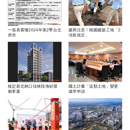
一張表看懂2024年第2季台北
建商注意！桃園建築工地「2
房市
項新規定」
核定新北林口佳林段海砂屋
國土計畫「這類土地」變更
都更案
儘早申請