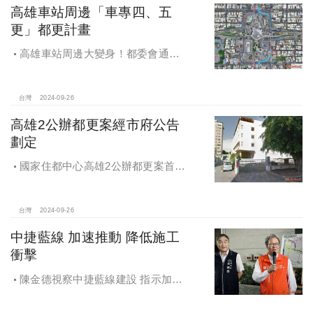
高雄車站周邊「車專四、五
更」都更計畫
高雄車站周邊大變身！都委會通過
車專四、五更新計畫
台灣
2024-09-26
高雄2公辦都更案經市府公告
劃定
國家住都中心高雄2公辦都更案首度
公開更新地區經市府公告劃定
台灣
2024-09-26
中捷藍線 加速推動 降低施工
衝擊
陳金德視察中捷藍線建設 指示加速
推動 降低施工衝擊