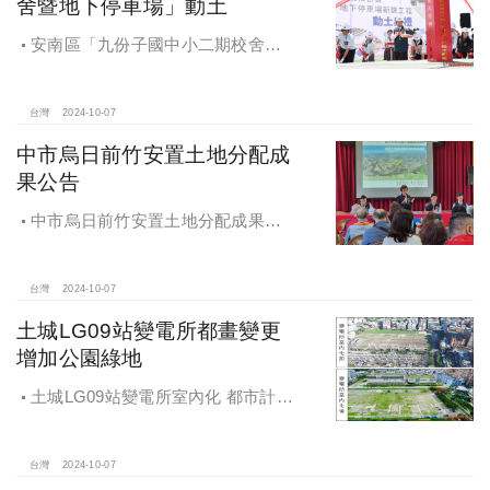
舍暨地下停車場」動土
安南區「九份子國中小二期校舍暨
地下停車場」動土 黃偉哲：為當地提
供便捷就學及優質生活環境
台灣
2024-10-07
中市烏日前竹安置土地分配成
果公告
中市烏日前竹安置土地分配成果公
告 創新行政流程共創雙贏
台灣
2024-10-07
土城LG09站變電所都畫變更
增加公園綠地
土城LG09站變電所室內化 都市計畫
變更增加公園綠地
台灣
2024-10-07