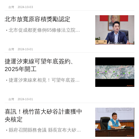
籤暨配地作業說明會
台灣
2024-10-03
北市放寬原容積獎勵認定
北市促成都更條例65條修法立院初
審通過，放寬原容積獎勵認定
台灣
2024-10-01
捷運汐東線可望年底簽約、
2025年開工
捷運汐東線來相見！可望年底簽約
2025年開工
台灣
2024-10-01
喜訊！桃竹苗大矽谷計畫獲中
央核定
縣府召開縣務會議 縣長宣布大矽谷
好消息