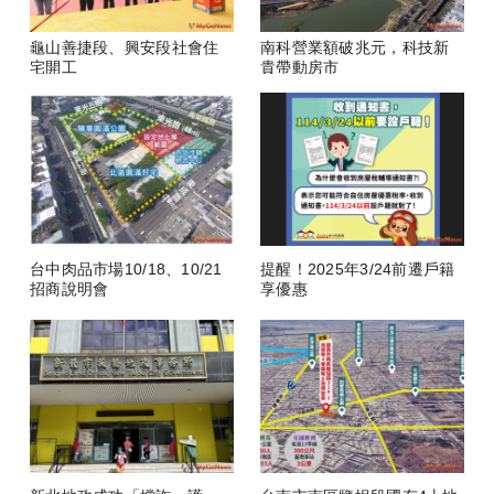
龜山善捷段、興安段社會住
南科營業額破兆元，科技新
宅開工
貴帶動房市
台中肉品市場10/18、10/21
提醒！2025年3/24前遷戶籍
招商說明會
享優惠