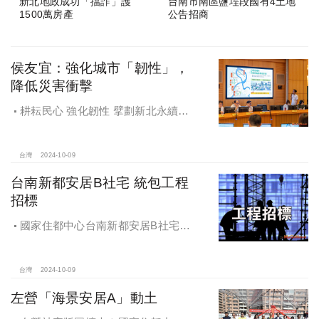
新北地政成功「擋詐」護
台南市南區鹽埕段國有4土地
1500萬房產
公告招商
侯友宜：強化城市「韌性」，
降低災害衝擊
耕耘民心 強化韌性 擘劃新北永續宜
居
台灣
2024-10-09
台南新都安居B社宅 統包工程
招標
國家住都中心台南新都安居B社宅
統包工程招標
台灣
2024-10-09
左營「海景安居A」動土