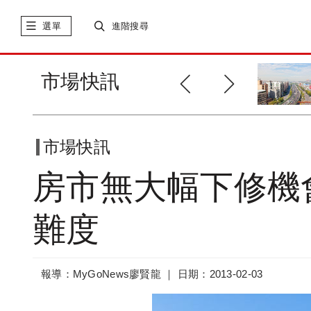
選單
進階搜尋
萬隆站公營住宅2013農曆年前開
市場快訊
放選屋
市場快訊
房市無大幅下修機
難度
報導：MyGoNews廖賢龍 ｜
日期：2013-02-03