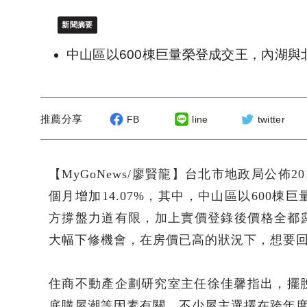
新聞摘要
中山區以600棟巨量榮登成交王，內湖與
推薦分享
FB
line
twitter
【MyGoNews/廖賢龍】台北市地政局公佈
個月增加14.07%，其中，中山區以600
方撐盤力道有限，加上實價登錄後價格全都
大幅下修機會，在房價已高的狀況下，想要
住商不動產企劃研究室主任徐佳馨指出，擺脫
底購屋潮等因素有關，不少屋主選擇在跨年