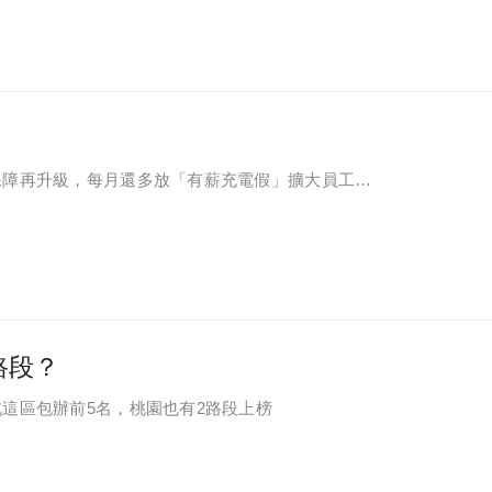
保障再升級，每月還多放「有薪充電假」擴大員工幸
路段？
這區包辦前5名，桃園也有2路段上榜