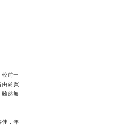
，較前一
格由於買
，雖然無
轉佳，年