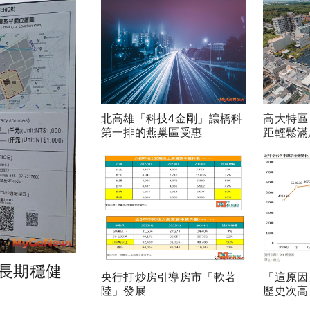
北高雄「科技4金剛」讓橋科
高大特區
第一排的燕巢區受惠
距輕鬆滿
長期穩健
央行打炒房引導房市「軟著
「這原因
陸」發展
歷史次高