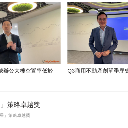
成辦公大樓空置率低於
Q3商用不動產創單季歷
星」策略卓越獎
之星」策略卓越獎