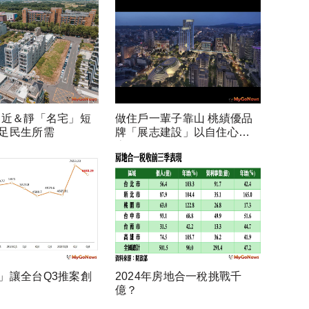
 近＆靜「名宅」短
做住戶一輩子靠山 桃績優品
足民生所需
牌「展志建設」以自住心蓋
房
」讓全台Q3推案創
2024年房地合一稅挑戰千
億？