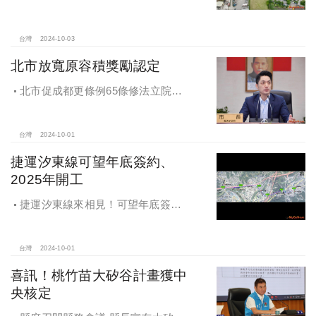
年10月4日、7日及8日召開抵價地抽
籤暨配地作業說明會
台灣
2024-10-03
北市放寬原容積獎勵認定
北市促成都更條例65條修法立院初
審通過，放寬原容積獎勵認定
台灣
2024-10-01
捷運汐東線可望年底簽約、
2025年開工
捷運汐東線來相見！可望年底簽約
2025年開工
台灣
2024-10-01
喜訊！桃竹苗大矽谷計畫獲中
央核定