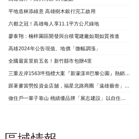
平地造林添綠意 高雄樹木銀行完工啟用
六都之冠！高雄每人享11.1平方公尺綠地
廖泰翔：楠梓園區開發與台積電建廠如期如質推進
高雄2024年公告現值、地價「微幅調漲」
全國最富里前五名！新竹縣市包辦4里
三重左岸1563坪指標大案『新濠漾III巴黎公園』熱銷開工
跟著麥當勞投資金店舖，福星北路商圈「遠雄藝舍」金店炙手可熱
做住戶一輩子靠山 桃績優品牌「展志建設」以自住心蓋房
區域情報