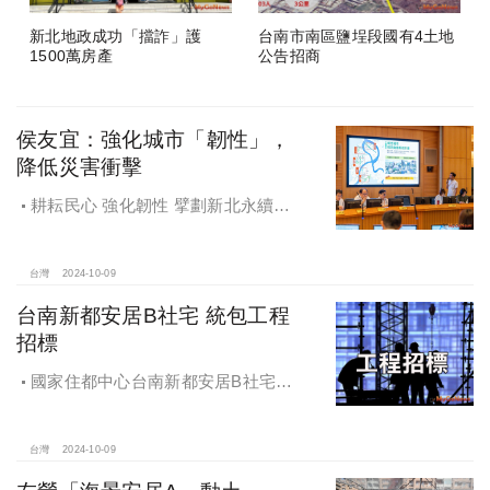
新北地政成功「擋詐」護
台南市南區鹽埕段國有4土地
1500萬房產
公告招商
侯友宜：強化城市「韌性」，
降低災害衝擊
耕耘民心 強化韌性 擘劃新北永續宜
居
台灣
2024-10-09
台南新都安居B社宅 統包工程
招標
國家住都中心台南新都安居B社宅
統包工程招標
台灣
2024-10-09