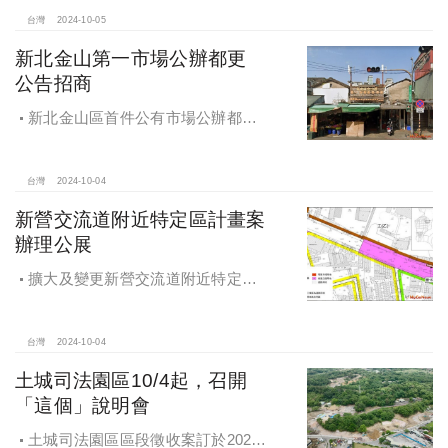
台灣
2024-10-05
新北金山第一市場公辦都更
公告招商
新北金山區首件公有市場公辦都更
案 本月公告招商徵求出資人
台灣
2024-10-04
新營交流道附近特定區計畫案
辦理公展
擴大及變更新營交流道附近特定區
計畫案辦理再公展作業
台灣
2024-10-04
土城司法園區10/4起，召開
「這個」說明會
土城司法園區區段徵收案訂於2024