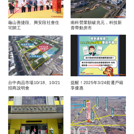
龜山善捷段、興安段社會住
南科營業額破兆元，科技新
宅開工
貴帶動房市
台中肉品市場10/18、10/21
提醒！2025年3/24前遷戶籍
招商說明會
享優惠