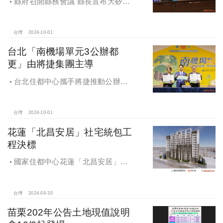
縣府召開縣務會議 縣長宣布大矽谷
好消息
台灣
2024-10-01
台北「南機場單元3公辦都
更」由將捷集團主導
台北住都中心攜手將捷推動公辦都
更，打造南機場新風貌
台灣
2024-10-01
花蓮「北昌安居」社宅統包工
程決標
國家住都中心花蓮「北昌安居」社
宅統包工程決標
台灣
2024-09-30
苗栗202年公告土地現值說明