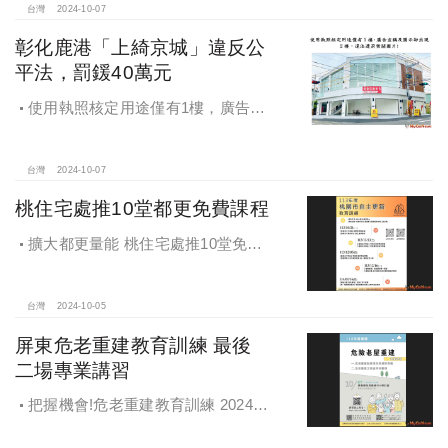
台灣
2024-10-07
彰化鹿港「上綺京城」違反公
平法，罰鍰40萬元
使用執照核定用途僅有1樓，廣告宣
稱及圖示卻出現2樓及夾層設計，違法
遭罰!
台灣
2024-10-07
桃住宅處推10堂都更免費課程
擴大都更量能 桃住宅處推10堂免費
課程 一次掌握桃園都更重點
台灣
2024-10-05
屏東危老重建教育訓練 最後
二場專業講習
把握機會!危老重建教育訓練 2024年
度最後二場專業講習