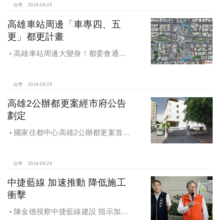
台灣
2024-09-26
高雄車站周邊「車專四、五
更」都更計畫
高雄車站周邊大變身！都委會通過
車專四、五更新計畫
台灣
2024-09-26
高雄2公辦都更案經市府公告
劃定
國家住都中心高雄2公辦都更案首度
公開更新地區經市府公告劃定
台灣
2024-09-26
中捷藍線 加速推動 降低施工
衝擊
陳金德視察中捷藍線建設 指示加速