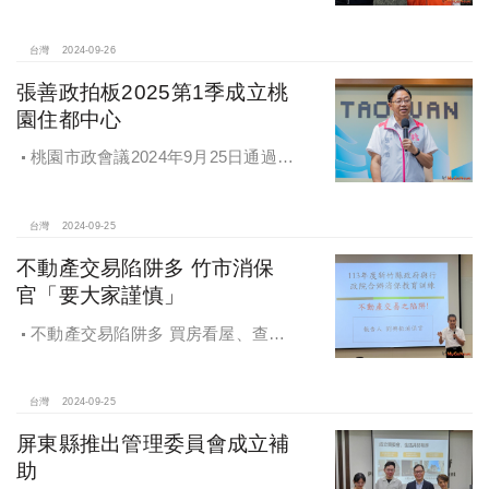
推動 降低施工衝擊
台灣
2024-09-26
張善政拍板2025第1季成立桃
園住都中心
桃園市政會議2024年9月25日通過
「桃園市住宅及都市更新中心設置自
治條例」將原本社宅服務中心改制為
住都中心
台灣
2024-09-25
不動產交易陷阱多 竹市消保
官「要大家謹慎」
不動產交易陷阱多 買房看屋、查
價、議價、審閱步驟不可少
台灣
2024-09-25
屏東縣推出管理委員會成立補
助