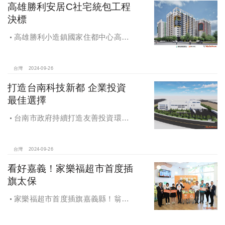
高雄勝利安居C社宅統包工程
決標
高雄勝利小造鎮國家住都中心高雄
勝利安居C社宅統包工程決標
台灣
2024-09-26
打造台南科技新都 企業投資
最佳選擇
台南市政府持續打造友善投資環
境，統計2019年迄今，共新增1,598件
投資案，吸引2,153億元投資額，增加
超過5萬個就業機會
台灣
2024-09-26
看好嘉義！家樂福超市首度插
旗太保
家樂福超市首度插旗嘉義縣！翁章
梁蒞臨歡慶開幕