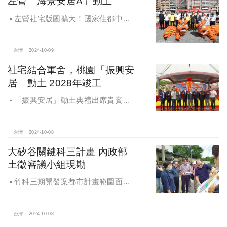
左營「海景安居A」動土
左營社宅版圖擴大！國家住都中心
「海景安居A」動土
台灣
2024-10-09
社宅結合軍舍，桃園「振興安
居」動土 2028年竣工
「振興安居」動土典禮出席貴賓有
內政部董建宏政務次長、國家住都中
心花敬群董事長、立法委員魯明哲、
財政部國有財產署曾國基署長、桃園
台灣
2024-10-08
市都市發展局江南志局長等各方嘉
大矽谷關鍵科三計畫 內政部
賓，祈求工程順利進行。
土徵審議小組現勘
竹科三期開發案都市計畫範圍面積
453.94公頃，計畫區位主要開發範圍
是竹東頭重、二重、三重與柯子湖部
分地區
台灣
2024-10-08