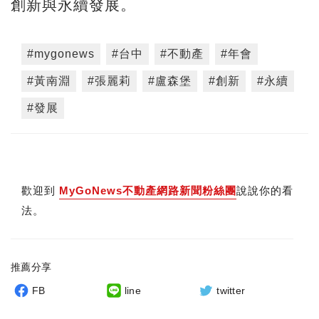
創新與永續發展。
#mygonews
#台中
#不動產
#年會
#黃南淵
#張麗莉
#盧森堡
#創新
#永續
#發展
歡迎到
MyGoNews不動產網路新聞粉絲團
說說你的看
法。
推薦分享
FB
line
twitter