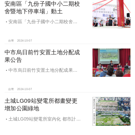
安南區「九份子國中小二期校
舍暨地下停車場」動土
安南區「九份子國中小二期校舍暨
地下停車場」動土 黃偉哲：為當地提
供便捷就學及優質生活環境
台灣
2024-10-07
中市烏日前竹安置土地分配成
果公告
中市烏日前竹安置土地分配成果公
告 創新行政流程共創雙贏
台灣
2024-10-07
土城LG09站變電所都畫變更
增加公園綠地
土城LG09站變電所室內化 都市計畫
變更增加公園綠地