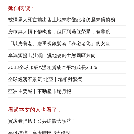
延伸閱讀 :
被繼承人死亡前出售土地未辦登記者仍屬未償債務
房市無大幅下修機會，但回到過往榮景，有難度
「以房養老」應重視銀髮者「在宅老化」的安全
李鴻源提出肚溪口濕地規劃生態園區方向
2012全球頂級A辦租賃成本平均成長2.1%
全球經濟不景氣 北亞市場相對繁榮
亞洲主要城市不動產市場月報
看過本文的人也看了 :
買房看指標！公共建設大領航！
高雄楠梓！高大特區 3大優點