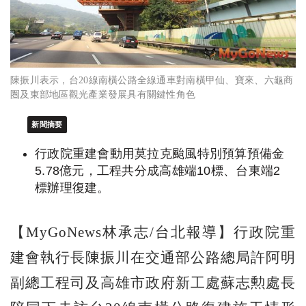
陳振川表示，台20線南橫公路全線通車對南橫甲仙、寶來、六龜商
圏及東部地區觀光產業發展具有關鍵性角色
新聞摘要
行政院重建會動用莫拉克颱風特別預算預備金
5.78億元，工程共分成高雄端10標、台東端2
標辦理復建。
【MyGoNews林承志/台北報導】行政院重
建會執行長陳振川在交通部公路總局許阿明
副總工程司及高雄市政府新工處蘇志勲處長