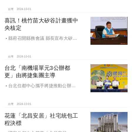
台灣
2024-10-01
喜訊！桃竹苗大矽谷計畫獲中
央核定
縣府召開縣務會議 縣長宣布大矽谷
好消息
台灣
2024-10-01
台北「南機場單元3公辦都
更」由將捷集團主導
台北住都中心攜手將捷推動公辦都
更，打造南機場新風貌
台灣
2024-10-01
花蓮「北昌安居」社宅統包工
程決標