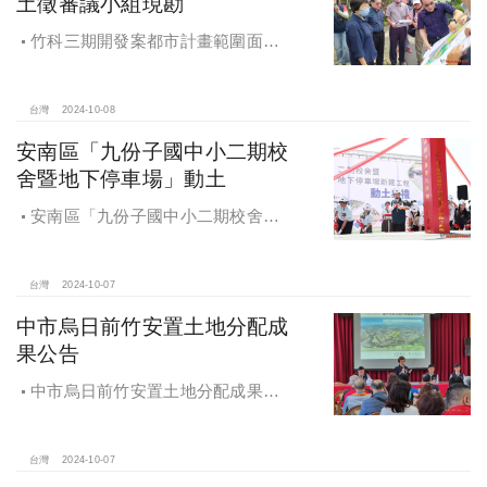
土徵審議小組現勘
竹科三期開發案都市計畫範圍面積
453.94公頃，計畫區位主要開發範圍
是竹東頭重、二重、三重與柯子湖部
分地區
台灣
2024-10-08
安南區「九份子國中小二期校
舍暨地下停車場」動土
安南區「九份子國中小二期校舍暨
地下停車場」動土 黃偉哲：為當地提
供便捷就學及優質生活環境
台灣
2024-10-07
中市烏日前竹安置土地分配成
果公告
中市烏日前竹安置土地分配成果公
告 創新行政流程共創雙贏
台灣
2024-10-07