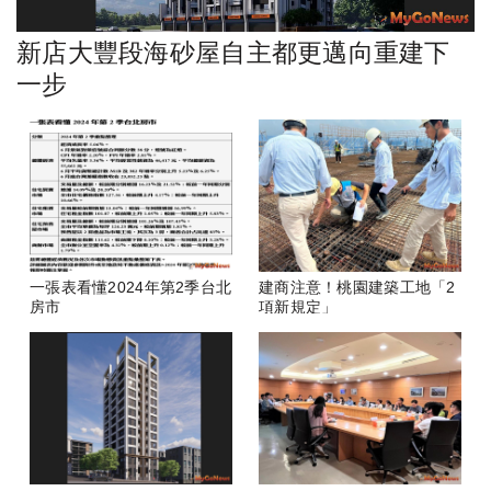
新店大豐段海砂屋自主都更邁向重建下
一步
一張表看懂2024年第2季台北
建商注意！桃園建築工地「2
房市
項新規定」