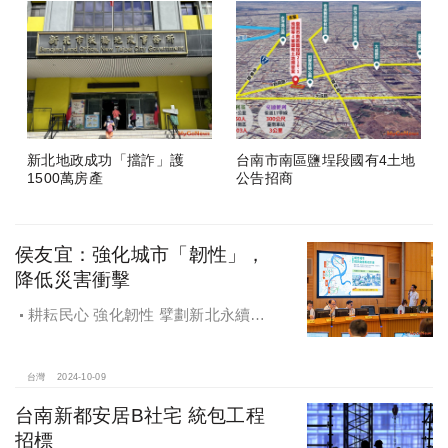
新北地政成功「擋詐」護
台南市南區鹽埕段國有4土地
1500萬房產
公告招商
侯友宜：強化城市「韌性」，
降低災害衝擊
耕耘民心 強化韌性 擘劃新北永續宜
居
台灣
2024-10-09
台南新都安居B社宅 統包工程
招標