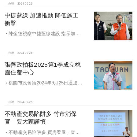
台灣
2024-09-26
中捷藍線 加速推動 降低施工
衝擊
陳金德視察中捷藍線建設 指示加速
推動 降低施工衝擊
台灣
2024-09-26
張善政拍板2025第1季成立桃
園住都中心
桃園市政會議2024年9月25日通過
「桃園市住宅及都市更新中心設置自
治條例」將原本社宅服務中心改制為
住都中心
台灣
2024-09-25
不動產交易陷阱多 竹市消保
官「要大家謹慎」
不動產交易陷阱多 買房看屋、查