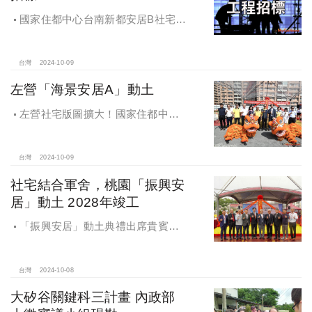
國家住都中心台南新都安居B社宅
統包工程招標
台灣
2024-10-09
左營「海景安居A」動土
左營社宅版圖擴大！國家住都中心
「海景安居A」動土
台灣
2024-10-09
社宅結合軍舍，桃園「振興安
居」動土 2028年竣工
「振興安居」動土典禮出席貴賓有
內政部董建宏政務次長、國家住都中
心花敬群董事長、立法委員魯明哲、
財政部國有財產署曾國基署長、桃園
台灣
2024-10-08
市都市發展局江南志局長等各方嘉
大矽谷關鍵科三計畫 內政部
賓，祈求工程順利進行。