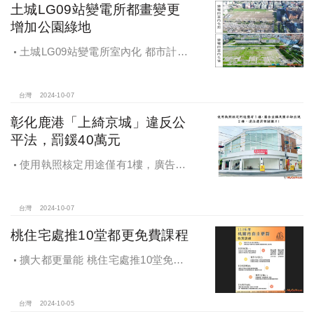
土城LG09站變電所都畫變更
增加公園綠地
土城LG09站變電所室內化 都市計畫
變更增加公園綠地
台灣
2024-10-07
彰化鹿港「上綺京城」違反公
平法，罰鍰40萬元
使用執照核定用途僅有1樓，廣告宣
稱及圖示卻出現2樓及夾層設計，違法
遭罰!
台灣
2024-10-07
桃住宅處推10堂都更免費課程
擴大都更量能 桃住宅處推10堂免費
課程 一次掌握桃園都更重點
台灣
2024-10-05