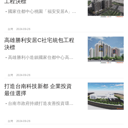
工程決標
國家住都中心桃園「福安安居A」社
宅統包工程決標
台灣
2024-09-26
高雄勝利安居C社宅統包工程
決標
高雄勝利小造鎮國家住都中心高雄
勝利安居C社宅統包工程決標
台灣
2024-09-26
打造台南科技新都 企業投資
最佳選擇
台南市政府持續打造友善投資環
境，統計2019年迄今，共新增1,598件
投資案，吸引2,153億元投資額，增加
超過5萬個就業機會
台灣
2024-09-26