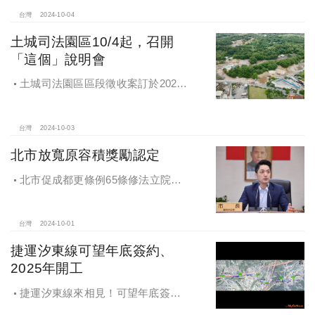
台灣
2024-10-04
土城司法園區10/4起，召開
「這個」說明會
土城司法園區區段徵收案訂於2024
年10月4日、7日及8日召開抵價地抽
籤暨配地作業說明會
台灣
2024-10-03
北市放寬原容積獎勵認定
北市促成都更條例65條修法立院初
審通過，放寬原容積獎勵認定
台灣
2024-10-01
捷運汐東線可望年底簽約、
2025年開工
捷運汐東線來相見！可望年底簽約
2025年開工