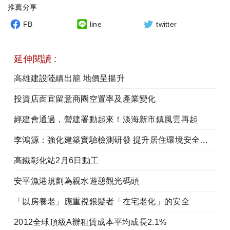
推薦分享
FB
line
twitter
延伸閱讀 :
高雄建設陸續出籠 地價呈揚升
投資店面宜留意商圈空置率及產業變化
經建會通過，營建署動起來！淡海新市鎮風雲再起
李鴻源：強化建築實驗檢測研發 提升居住環境安全健康
高鐵彰化站2月6日動工
安平漁港規劃為親水遊憩觀光碼頭
「以房養老」應重視銀髮者「在宅老化」的安全
2012全球頂級A辦租賃成本平均成長2.1%