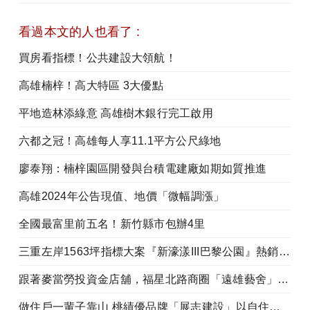
看過本文的人也看了 :
買房看指標！公共建設大領航！
高雄楠梓！高大特區 3大優點
平地造林添綠意 高雄樹木銀行完工啟用
六都之冠！高雄每人享11.1平方公尺綠地
廖泰翔：楠梓園區開發與台積電建廠如期如質推進
高雄2024年公告現值、地價「微幅調漲」
全國最富里前五名！新竹縣市包辦4里
三重左岸1563坪指標大案『新濠漾III巴黎公園』熱銷開工
跟著麥當勞投資金店舖，福星北路商圈「遠雄藝舍」金店炙手可熱
做住戶一輩子靠山 桃績優品牌「展志建設」以自住心蓋房