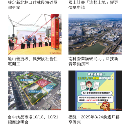
核定新北林口佳林段海砂屋
國土計畫「這類土地」變更
都更案
儘早申請
龜山善捷段、興安段社會住
南科營業額破兆元，科技新
宅開工
貴帶動房市
台中肉品市場10/18、10/21
提醒！2025年3/24前遷戶籍
招商說明會
享優惠