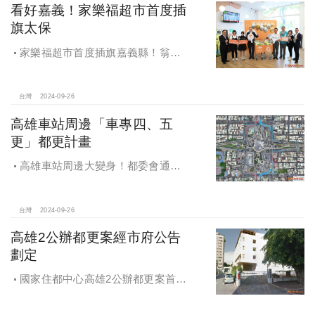
看好嘉義！家樂福超市首度插
旗太保
家樂福超市首度插旗嘉義縣！翁章
梁蒞臨歡慶開幕
台灣
2024-09-26
高雄車站周邊「車專四、五
更」都更計畫
高雄車站周邊大變身！都委會通過
車專四、五更新計畫
台灣
2024-09-26
高雄2公辦都更案經市府公告
劃定
國家住都中心高雄2公辦都更案首度
公開更新地區經市府公告劃定