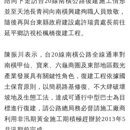
陪同下走訪台20線南橫公路復建施工情形
並至天池長青祠向南橫興建殉職人員致敬，
隨後再與台東縣政府建設處許瑞貴處長前往
延平鄉訪視松楓橋復建工程。
陳振川表示，台20線南橫公路全線通車對
南橫甲仙、寶來、六龜商圏及東部地區觀光
產業發展具有關鍵性角色，復建工程依據國
土保育原則，以簡易路基修復、不大肆破壞
坡地及生態工法，達成可通行中型巴士為目
標進行復建，請公路總局務必督請施工廠商
利用非汛期黃金施工期積極趕辦於2013年5
月汛期前完成。