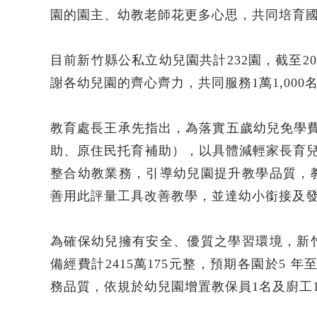
園的園主、幼教老師花更多心思，共同培育
目前新竹縣公私立幼兒園共計232園，截至20
謝各幼兒園的齊心齊力，共同服務1萬1,000
教育處長王承先指出，為落實五歲幼兒免學
助、原住民托育補助），以具體減輕家長育兒
整合幼教業務，引導幼兒園提升教學品質，
善用此評量工具改善教學，並達幼小銜接及
為確保幼兒擁有安全、優質之學習環境，新
備經費計2415萬175元整，預期各園於5 
務品質，依規於幼兒園增置教保員1名及廚工1