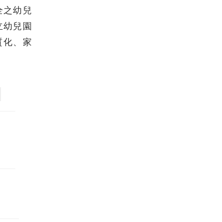
全之幼兒
立幼兒園
質化、家