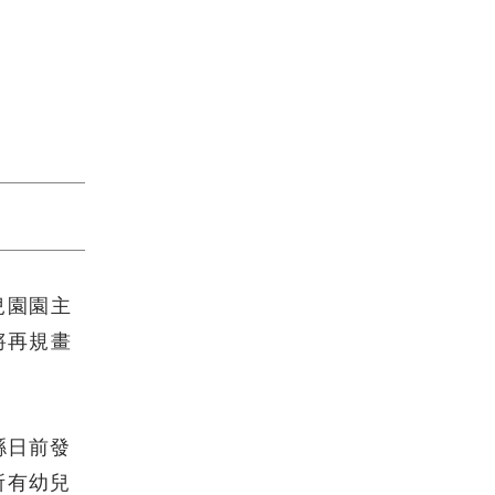
兒園園主
將再規畫
縣日前發
所有幼兒