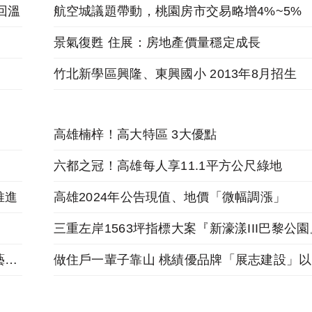
回溫
航空城議題帶動，桃園房市交易略增4%~5%
景氣復甦 住展：房地產價量穩定成長
竹北新學區興隆、東興國小 2013年8月招生
高雄楠梓！高大特區 3大優點
六都之冠！高雄每人享11.1平方公尺綠地
推進
高雄2024年公告現值、地價「微幅調漲」
跟著麥當勞投資金店舖，福星北路商圈「遠雄藝舍」金店炙手可熱