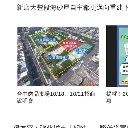
新店大豐段海砂屋自主都更邁向重建
台中肉品市場10/18、10/21招商
提醒！2
說明會
惠
侯友宜：強化城市「韌性」，降低災害