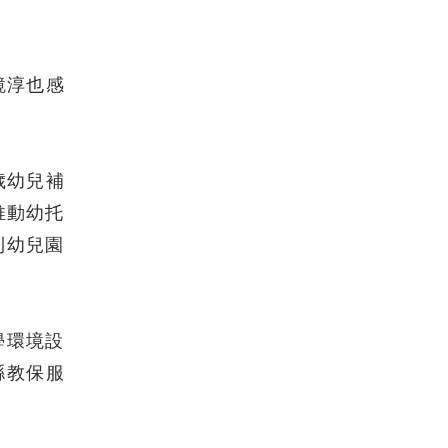
鏡淳也感
歲幼兒補
推動幼托
利幼兒園
學環境設
縣教保服