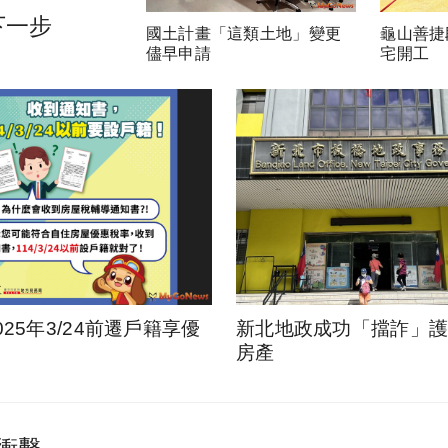
下一步
國土計畫「這類土地」變更
龜山善捷
儘早申請
宅開工
025年3/24前遷戶籍享優
新北地政成功「擋詐」護1
房產
衝擊