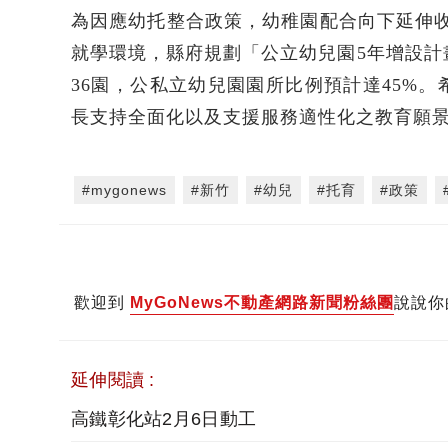
為因應幼托整合政策，幼稚園配合向下延伸
就學環境，縣府規劃「公立幼兒園5年增設計畫
36園，公私立幼兒園園所比例預計達45%
長支持全面化以及支援服務適性化之教育願
#mygonews
#新竹
#幼兒
#托育
#政策
歡迎到
MyGoNews不動產網路新聞粉絲團
說說你
延伸閱讀 :
高鐵彰化站2月6日動工