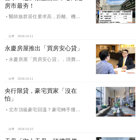
房市最夯！
醫師族群居住要求高，距離、機能
成買房關鍵，台中「這」類型醫療中
心周邊房市最夯！
台灣
2024-10-11
永慶房屋推出「買房安心貸」
永慶房屋「買房安心貸」，消費者
申請房貸免排隊還有利率優惠！永慶
房屋全方位購屋保障，保障客戶不動
產交易安全
台灣
2024-10-11
央行限貸，豪宅買家「沒在
怕」
北市頂級豪宅回溫？豪宅轉手獲利
4,743萬，央行限貸沒在怕，豪宅客捧
3億多現金交易
台灣
2024-10-10