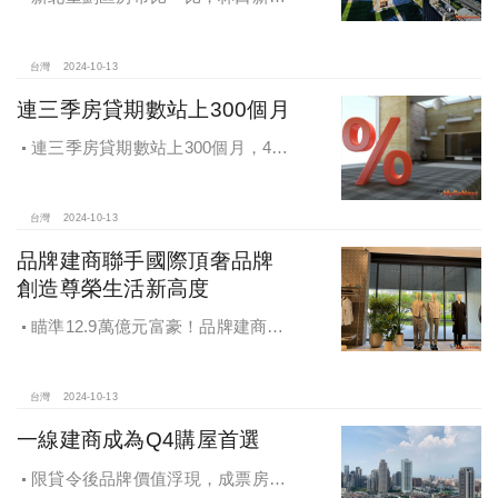
鎮交易破2千件最熱絡！淡海新市鎮預
售還有3字頭！成交件數直逼2千件
台灣
2024-10-13
連三季房貸期數站上300個月
連三季房貸期數站上300個月，4都
貸款期數創新高
台灣
2024-10-13
品牌建商聯手國際頂奢品牌
創造尊榮生活新高度
瞄準12.9萬億元富豪！品牌建商聯
手國際頂奢品牌 創造尊榮生活新高度
台灣
2024-10-13
一線建商成為Q4購屋首選
限貸令後品牌價值浮現，成票房保