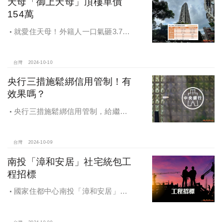
天母「御上天母」頂樓單價
154萬
就愛住天母！外籍人一口氣砸3.78
億買兩戶，天母新豪宅「御上天
母」，頂樓單價154萬最高
台灣
2024-10-10
央行三措施鬆綁信用管制！有
效果嗎？
央行三措施鬆綁信用管制，給繼
承、交換屋族活路，央行鐵了心打
房，多戶投資客恐難眠
台灣
2024-10-09
南投「漳和安居」社宅統包工
程招標
國家住都中心南投「漳和安居」社
宅統包工程招標