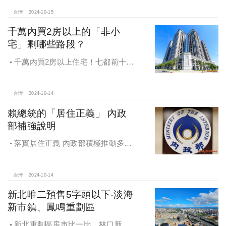
月還多放「有薪充電假」擴大員工幸
福感，看得到更領得到！業務新人保
台灣
2024-10-15
障前12個月每月5萬
千萬內買2房以上的「非小
宅」剩哪些路段？
千萬內買2房以上住宅！七都前十大
熱銷路段大公開，新北這區包辦前5
名，桃園也有2路段上榜
台灣
2024-10-14
賴總統的「居住正義」 內政
部補強說明
落實居住正義 內政部積極推動多元
住宅方案 健全房市治理
台灣
2024-10-14
新北唯二預售5字頭以下-淡海
新市鎮、鳳鳴重劃區
新北重劃區房市比一比，林口新市