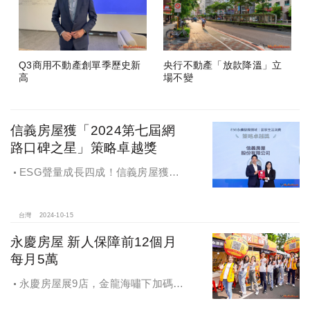
Q3商用不動產創單季歷史新
央行不動產「放款降溫」立
高
場不變
信義房屋獲「2024第七屆網
路口碑之星」策略卓越獎
ESG聲量成長四成！信義房屋獲
「2024第七屆網路口碑之星」策略卓
越獎
台灣
2024-10-15
永慶房屋 新人保障前12個月
每月5萬
永慶房屋展9店，金龍海嘯下加碼員
工保障及福利！員工保障再升級，每