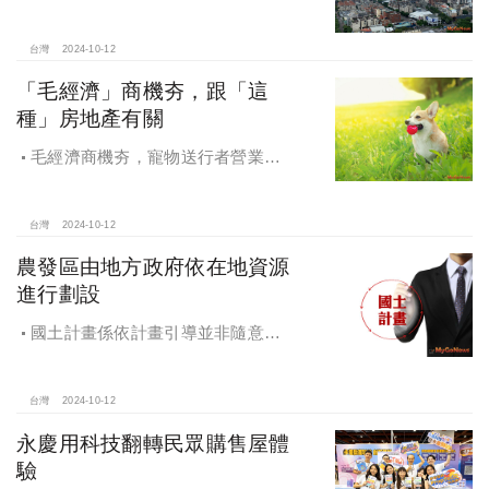
證，Q4一線建商成為購屋首選，以頂
級規劃吸引理性購屋者
台灣
2024-10-12
「毛經濟」商機夯，跟「這
種」房地產有關
毛經濟商機夯，寵物送行者營業額
大漲9.8倍，都會人寵愛毛孩，台中、
高雄相關產業熱
台灣
2024-10-12
農發區由地方政府依在地資源
進行劃設
國土計畫係依計畫引導並非隨意亂
畫 兼顧農地維護及發展需求
台灣
2024-10-12
永慶用科技翻轉民眾購售屋體
驗