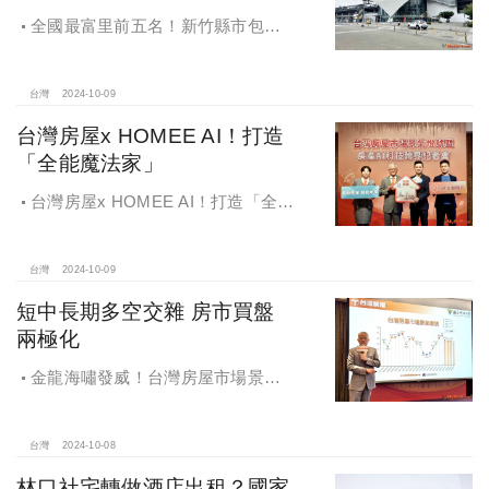
全國最富里前五名！新竹縣市包辦4
里，有錢人喜歡住哪種房？坪數大、
總價高成購屋首選
台灣
2024-10-09
台灣房屋x HOMEE AI！打造
「全能魔法家」
台灣房屋x HOMEE AI！打造「全能
魔法家」，AI地產機器人5.0！台灣房
屋三大AI技術智能服務
台灣
2024-10-09
短中長期多空交雜 房市買盤
兩極化
金龍海嘯發威！台灣房屋市場景氣
燈號，黃紅燈將轉綠，央行投變化
球，青安族保送 投資族三振，唯他有
望全壘打
台灣
2024-10-08
林口社宅轉做酒店出租？國家