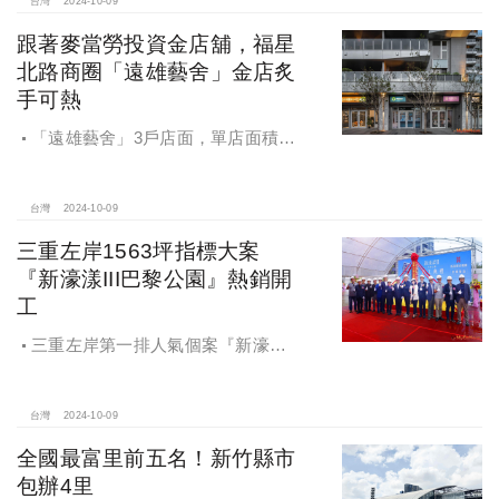
台灣
2024-10-09
跟著麥當勞投資金店舖，福星
北路商圈「遠雄藝舍」金店炙
手可熱
「遠雄藝舍」3戶店面，單店面積在
28~36坪間，開價每坪103~106萬元，
符合逢甲商圈福星路街邊店目前站上
百萬的交易行情
台灣
2024-10-09
三重左岸1563坪指標大案
『新濠漾III巴黎公園』熱銷開
工
三重左岸第一排人氣個案『新濠漾III
巴黎公園』，日前隆重舉辦開工典禮
台灣
2024-10-09
全國最富里前五名！新竹縣市
包辦4里