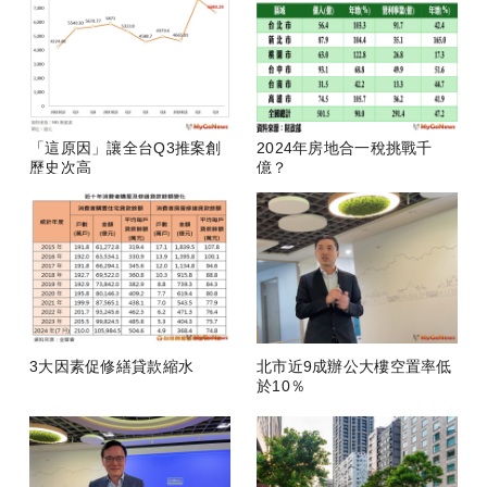
「這原因」讓全台Q3推案創
2024年房地合一稅挑戰千
歷史次高
億？
3大因素促修繕貸款縮水
北市近9成辦公大樓空置率低
於10％