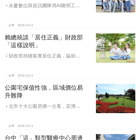
永慶數位與資訊團隊用AI聰明工
作，吸引眾多資通訊好手加入，永慶
用科技翻轉民眾購售屋體驗，領航台
灣房產科技發展
台灣
2024-10-12
賴總統談「居住正義」財政部
「這樣說明」
財政部持續落實居住正義，協助經
濟發展，減輕家庭負擔，建構優質賦
稅環境
台灣
2024-10-11
公園宅保值性強，區域價位易
升難降
北市十大公園房價一次看，花博年
漲逾一成居冠，公園宅保值性強，區
域價位易升難降
台灣
2024-10-11
台中「這」類型醫療中心周邊