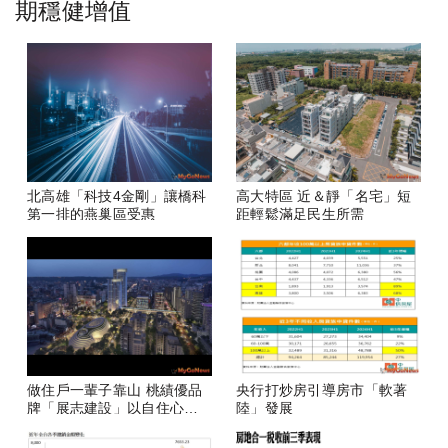
期穩健增值
北高雄「科技4金剛」讓橋科
高大特區 近＆靜「名宅」短
第一排的燕巢區受惠
距輕鬆滿足民生所需
做住戶一輩子靠山 桃績優品
央行打炒房引導房市「軟著
牌「展志建設」以自住心蓋
陸」發展
房