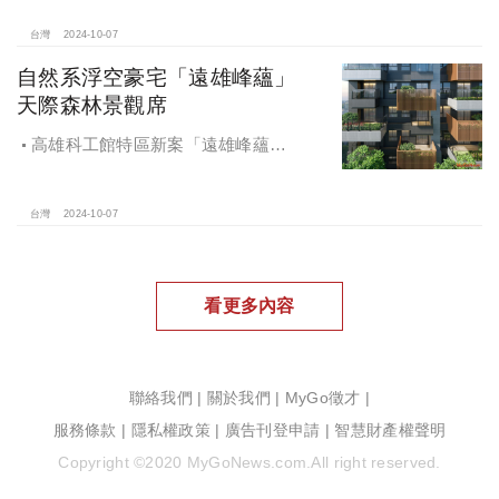
地開發集團率先捐款100萬助力周邊居
民復原家園
台灣
2024-10-07
自然系浮空豪宅「遠雄峰蘊」
天際森林景觀席
高雄科工館特區新案「遠雄峰蘊」
在1598坪朗闊大基地打造凌空27層的
天空森林
台灣
2024-10-07
看更多內容
聯絡我們
|
關於我們
|
MyGo徵才
|
服務條款
|
隱私權政策
|
廣告刊登申請
|
智慧財產權聲明
Copyright ©2020 MyGoNews.com.All right reserved.