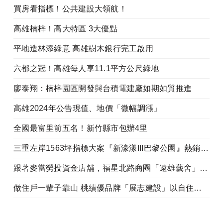
買房看指標！公共建設大領航！
高雄楠梓！高大特區 3大優點
平地造林添綠意 高雄樹木銀行完工啟用
六都之冠！高雄每人享11.1平方公尺綠地
廖泰翔：楠梓園區開發與台積電建廠如期如質推進
高雄2024年公告現值、地價「微幅調漲」
全國最富里前五名！新竹縣市包辦4里
三重左岸1563坪指標大案『新濠漾III巴黎公園』熱銷開工
跟著麥當勞投資金店舖，福星北路商圈「遠雄藝舍」金店炙手可熱
做住戶一輩子靠山 桃績優品牌「展志建設」以自住心蓋房