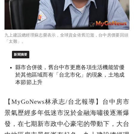
九上建設總經理蘇志榮表示，全球資金依舊氾濫，台中房價要回頭
「太難」。
新聞摘要
縣市合併後，舊台中市更應各項生活機能皆優
於其他區域而有「台北市化」的現象，土地成
本節節上升
【MyGoNews林承志/台北報導】台中房市
景氣歷經多年低迷市況於金融海嘯後逐漸爆
發，在七期新市政中心豪宅的帶動下，大台