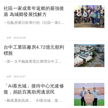
社區一家成青年返鄉的最強後
盾 為城鄉發展找解方
信義房屋日前舉行的《社區一家20
週年得主故事講座》，特別邀請來自
宜蘭的美得冒泡共同創辦人張台賜和
彰化鬆勢三日節策展人劉孟豪分享他
台灣
2024-10-08
們如何以創新思維和社區凝聚力，為
台中工業區廠房4.72億元順利
家鄉帶來改變和發展的故事。
標脫
第一太平戴維斯受託辦理台中工業
區三面臨路廠房公開標售，由在地機
電工程顧問公司以4.72億元得標，溢
價率5％。
台灣
2024-10-07
「AI慕光城」接待中心光速修
復，捐款百萬助周邊居民
颱風重創高雄，「AI慕光城」接待
中心光速神修復中，清景麟集團與三