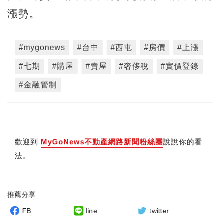
漲勢。
#mygonews
#台中
#西屯
#房價
#上漲
#七期
#購屋
#賣屋
#奢侈稅
#實價登錄
#金融管制
歡迎到
MyGoNews不動產網路新聞粉絲團
說說你的看
法。
推薦分享
FB
line
twitter