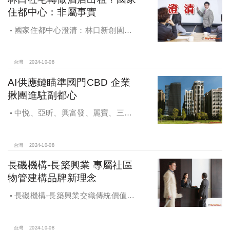
住都中心：非屬事實
國家住都中心澄清：林口新創園秉
持初衷助力新創發展列印
台灣
2024-10-08
AI供應鏈瞄準國門CBD 企業
揪團進駐副都心
中悦、亞昕、興富發、麗寶、三發
地產、新濠等建商均陸續進入副都心
興建商辦，目前整體開發率近六成，
未來還陸續有超過7萬坪辦公樓面積新
台灣
2024-10-08
供給。
長磯機構-長築興業 專屬社區
物管建構品牌新理念
長磯機構-長築興業交織傳統價值與
創新理念，繼一品苑、聽河院與聽心
苑系列，即將為您獻上全新白派美學
家邸「長築白樓1」
台灣
2024-10-08