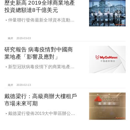
歷史新高 2019全球商業地產
投資總額達8千億美元
仲量聯行發佈最新全球資本流動報
告，2019年全球商業地產投資總額達
8,000億美元，創歷史新高
兩岸
2020-03-03
研究報告 病毒疫情對中國商
業地產「影響及應對」
新型冠狀病毒疫情下的商業地產或
衍生發展新趨勢，戴德梁行發佈《新
型冠狀病毒疫情對中國商業地產的影
響及應對》
兩岸
2020-02-13
戴德梁行：高級商辦大樓租戶
市場未來可期
戴德梁行發佈2019大中華區辦公大
樓供應需求核心趨勢報告，高級商辦
大樓租戶市場未來可期