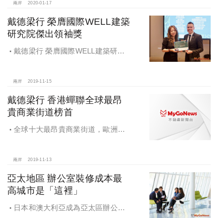
兩岸
2020-01-17
戴德梁行 榮膺國際WELL建築
研究院傑出領袖獎
戴德梁行 榮膺國際WELL建築研究
院傑出領袖獎
兩岸
2019-11-15
戴德梁行 香港蟬聯全球最昂
貴商業街道榜首
全球十大最昂貴商業街道，歐洲佔
據一半席位，亞洲佔4席，美國佔1
席，北京王府井全球排名第11
兩岸
2019-11-13
亞太地區 辦公室裝修成本最
高城市是「這裡」
日本和澳大利亞成為亞太區辦公室