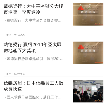
戴德梁行：大中華區辦公大樓
市場第一季度遇冷
戴德梁行：大中華區外資投資需求
持續上漲，辦公大樓市場第一季度遇
冷
兩岸
2019-05-24
戴德梁行 贏得2019年亞太區
房地產五大獎項
戴德梁行憑藉卓越成就，贏得2019
年亞太區房地產大獎，獲得五大獎
項，再創業界佳績
兩岸
2019-05-17
信義房屋：日本信義員工人數
成長快速
國人求職日趨國際化，赴日工作者
倍增，日本信義員工人數成長快速，