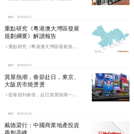
境外不動產投資規模下降
兩岸
2019-03-11
重點研究《粵港澳大灣區發展
規劃綱要》解讀報告
重點研究《粵港澳大灣區發展規劃
綱要》解讀報告
兩岸
2019-02-21
賞屋熱潮，春節赴日，東京、
大阪房市燒燙燙
從春節到春假，赴日賞屋熱潮一波
波，發展前景利多，東京、大阪房市
燒燙燙
兩岸
2019-01-31
戴德梁行：中國商業地產投資
再創高峰