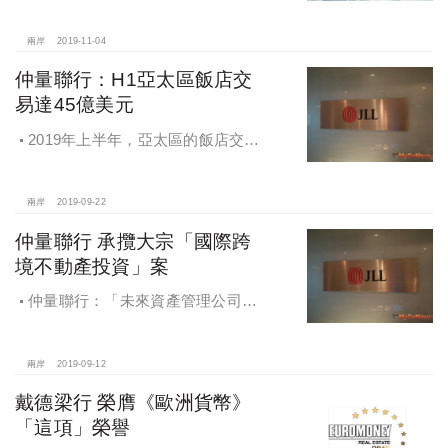
裝修成本最高的城市，香港和北京分
列亞太區第7位和第10位
兩岸
2019-11-04
仲量聯行：H1亞太區飯店交
易達45億美元
2019年上半年，亞太區的飯店交易
總額達到45億美元，過半投資來自於
日本、中國及澳洲的本地買家
兩岸
2019-09-22
仲量聯行 承攬大宗「國際跨
境不動產投資」案
仲量聯行：「未來資產管理公司」
將創下韓國最大跨境不動產的投資紀
錄
兩岸
2019-09-12
戴德梁行 榮膺《歐洲貨幣》
「這項」榮譽