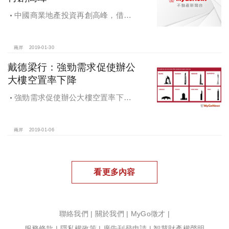
中國商業地產投資再創高峰，借貸
緊縮帶來大量投資機會
兩岸
2019-01-30
戴德梁行：強勁需求促使辦公
大樓空置率下降
強勁需求促使辦公大樓空置率下
降，戴德梁行發布研究報告《2018大
中華區辦公大樓需求核心趨勢》
兩岸
2019-01-06
看更多內容
聯絡我們
|
關於我們
|
MyGo徵才
|
服務條款
|
隱私權政策
|
廣告刊登申請
|
智慧財產權聲明