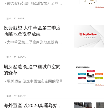
戴德梁行榮膺《歐洲貨幣》全球最
佳房地產顧問公司至高榮譽；香港公
司在綜合實力、代理及估價三大領域
排名第一
兩岸
2019-09-11
投資觀望 大中華區第二季度
商業地產投資放緩
大中華區第二季度商業地產投資放
緩，投資者多處於觀望狀態
兩岸
2019-08-03
場所塑造 促進中國城市空間
的變革
場所塑造 促進中國城市空間的變革
兩岸
2019-08-02
海外置產 以2020奧運為始，