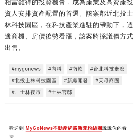
相當難得的投資機會，成為產業及高資產投
資人安排資產配置的首選。該案鄰近北投士
林科技園區，在科技產業進駐的帶動下，週
邊商機、房價後勢看漲，該案將採議價方式
出售。
#mygonews
#內科
#南軟
#台北科技走廊
#北投士林科技園區
#新纖開發
#天母商圈
#、士林夜市
#士林官邸
歡迎到
MyGoNews不動產網路新聞粉絲團
說說你的看
法。