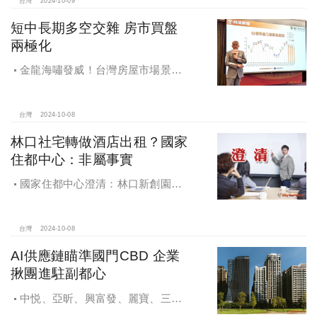
台灣
2024-10-09
短中長期多空交雜 房市買盤
兩極化
金龍海嘯發威！台灣房屋市場景氣
燈號，黃紅燈將轉綠，央行投變化
球，青安族保送 投資族三振，唯他有
望全壘打
台灣
2024-10-08
林口社宅轉做酒店出租？國家
住都中心：非屬事實
國家住都中心澄清：林口新創園秉
持初衷助力新創發展列印
台灣
2024-10-08
AI供應鏈瞄準國門CBD 企業
揪團進駐副都心
中悦、亞昕、興富發、麗寶、三發
地產、新濠等建商均陸續進入副都心