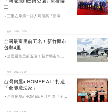
『新濠漾III巴黎公園』熱銷開
工
三重左岸第一排人氣個案『新濠漾III
巴黎公園』，日前隆重舉辦開工典禮
台灣
2024-10-09
全國最富里前五名！新竹縣市
包辦4里
全國最富里前五名！新竹縣市包辦4
里，有錢人喜歡住哪種房？坪數大、
總價高成購屋首選
台灣
2024-10-09
台灣房屋x HOMEE AI！打造
「全能魔法家」
台灣房屋x HOMEE AI！打造「全能
魔法家」，AI地產機器人5.0！台灣房
屋三大AI技術智能服務