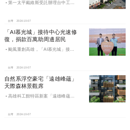
第一太平戴維斯受託辦理台中工業
區三面臨路廠房公開標售，由在地機
電工程顧問公司以4.72億元得標，溢
價率5％。
台灣
2024-10-07
「AI慕光城」接待中心光速修
復，捐款百萬助周邊居民
颱風重創高雄，「AI慕光城」接待
中心光速神修復中，清景麟集團與三
地開發集團率先捐款100萬助力周邊居
民復原家園
台灣
2024-10-07
自然系浮空豪宅「遠雄峰蘊」
天際森林景觀席
高雄科工館特區新案「遠雄峰蘊」
在1598坪朗闊大基地打造凌空27層的
天空森林
台灣
2024-10-07