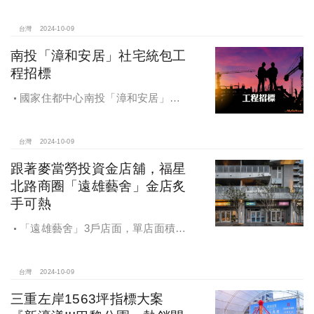
房，多戶投資客恐難眠
台灣
2024-10-09
南投「漳和安居」社宅統包工
程招標
國家住都中心南投「漳和安居」社
宅統包工程招標
台灣
2024-10-09
跟著麥當勞投資金店舖，福星
北路商圈「遠雄藝舍」金店炙
手可熱
「遠雄藝舍」3戶店面，單店面積在
28~36坪間，開價每坪103~106萬元，
符合逢甲商圈福星路街邊店目前站上
百萬的交易行情
台灣
2024-10-09
三重左岸1563坪指標大案