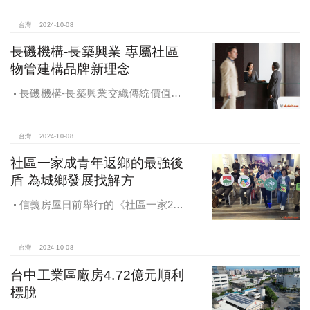
興建商辦，目前整體開發率近六成，
未來還陸續有超過7萬坪辦公樓面積新
台灣
2024-10-08
供給。
長磯機構-長築興業 專屬社區
物管建構品牌新理念
長磯機構-長築興業交織傳統價值與
創新理念，繼一品苑、聽河院與聽心
苑系列，即將為您獻上全新白派美學
家邸「長築白樓1」
台灣
2024-10-08
社區一家成青年返鄉的最強後
盾 為城鄉發展找解方
信義房屋日前舉行的《社區一家20
週年得主故事講座》，特別邀請來自
宜蘭的美得冒泡共同創辦人張台賜和
彰化鬆勢三日節策展人劉孟豪分享他
台灣
2024-10-08
們如何以創新思維和社區凝聚力，為
台中工業區廠房4.72億元順利
家鄉帶來改變和發展的故事。
標脫