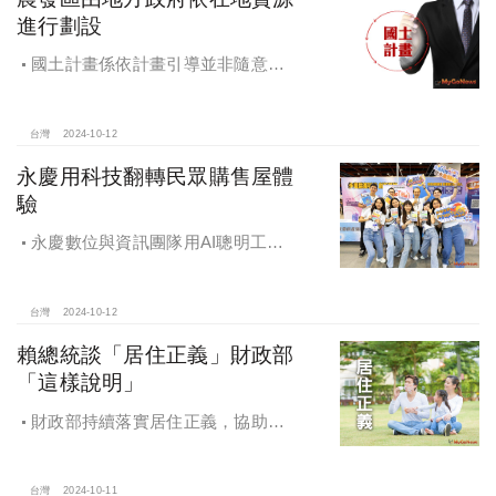
進行劃設
國土計畫係依計畫引導並非隨意亂
畫 兼顧農地維護及發展需求
台灣
2024-10-12
永慶用科技翻轉民眾購售屋體
驗
永慶數位與資訊團隊用AI聰明工
作，吸引眾多資通訊好手加入，永慶
用科技翻轉民眾購售屋體驗，領航台
灣房產科技發展
台灣
2024-10-12
賴總統談「居住正義」財政部
「這樣說明」
財政部持續落實居住正義，協助經
濟發展，減輕家庭負擔，建構優質賦
稅環境
台灣
2024-10-11