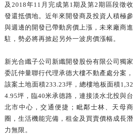
及2018年11月完成第1期及第2期區段徵收
發還抵價地。近年來開發商及投資人積極參
與週邊的開發已帶動房價上漲，未來廠商進
駐，勢必將再掀起另外一波房價漲幅。
新光合纖子公司新纖開發股份有限公司獨家
委託仲量聯行代理承德大樓不動產處分案，
該案土地面積233.23坪，總樓地板面積1,32
4.95坪，臨40米承德路，連接淡水北投與台
北市中心，交通便捷；毗鄰士林、天母商
圈，生活機能完備，租金及買賣價格成長潛
力無限。