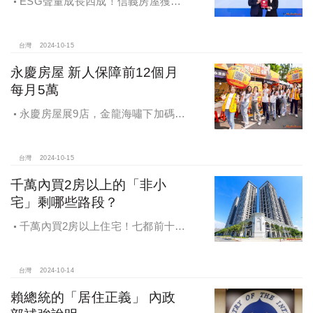
ESG聲量成長四成！信義房屋獲
「2024第七屆網路口碑之星」策略卓
越獎
台灣
2024-10-15
永慶房屋 新人保障前12個月
每月5萬
永慶房屋展9店，金龍海嘯下加碼員
工保障及福利！員工保障再升級，每
月還多放「有薪充電假」擴大員工幸
福感，看得到更領得到！業務新人保
台灣
2024-10-15
障前12個月每月5萬
千萬內買2房以上的「非小
宅」剩哪些路段？
千萬內買2房以上住宅！七都前十大
熱銷路段大公開，新北這區包辦前5
名，桃園也有2路段上榜
台灣
2024-10-14
賴總統的「居住正義」 內政