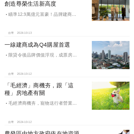
創造尊榮生活新高度
瞄準12.9萬億元富豪！品牌建商聯
手國際頂奢品牌 創造尊榮生活新高度
台灣
2024-10-13
一線建商成為Q4購屋首選
限貸令後品牌價值浮現，成票房保
證，Q4一線建商成為購屋首選，以頂
級規劃吸引理性購屋者
台灣
2024-10-12
「毛經濟」商機夯，跟「這
種」房地產有關
毛經濟商機夯，寵物送行者營業額
大漲9.8倍，都會人寵愛毛孩，台中、
高雄相關產業熱
台灣
2024-10-12
農發區由地方政府依在地資源