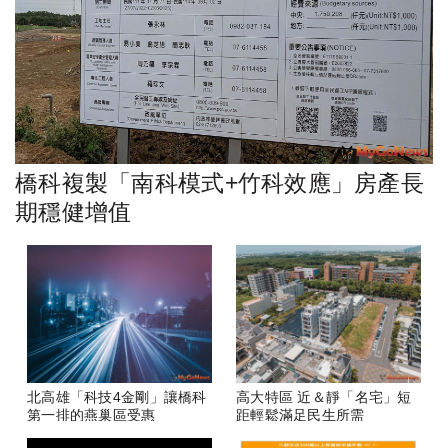
橋科複製「南科模式+竹科效應」房產長
期穩健增值
北高雄「科技4金剛」讓橋科
高大特區 近＆靜「名宅」短
第一排的燕巢區受惠
距輕鬆滿足民生所需