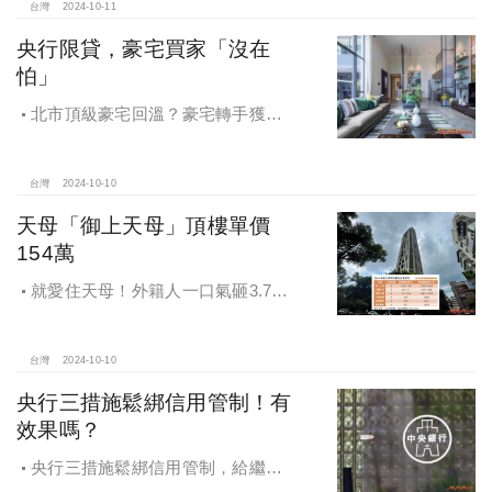
產交易安全
台灣
2024-10-11
央行限貸，豪宅買家「沒在
怕」
北市頂級豪宅回溫？豪宅轉手獲利
4,743萬，央行限貸沒在怕，豪宅客捧
3億多現金交易
台灣
2024-10-10
天母「御上天母」頂樓單價
154萬
就愛住天母！外籍人一口氣砸3.78
億買兩戶，天母新豪宅「御上天
母」，頂樓單價154萬最高
台灣
2024-10-10
央行三措施鬆綁信用管制！有
效果嗎？
央行三措施鬆綁信用管制，給繼
承、交換屋族活路，央行鐵了心打