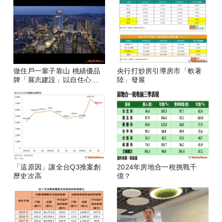
做住戶一輩子靠山 桃績優品
央行打炒房引導房市「軟著
牌「展志建設」以自住心蓋
陸」發展
房
「這原因」讓全台Q3推案創
2024年房地合一稅挑戰千
歷史次高
億？