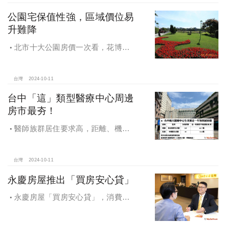
公園宅保值性強，區域價位易
升難降
北市十大公園房價一次看，花博年
漲逾一成居冠，公園宅保值性強，區
域價位易升難降
台灣
2024-10-11
台中「這」類型醫療中心周邊
房市最夯！
醫師族群居住要求高，距離、機能
成買房關鍵，台中「這」類型醫療中
心周邊房市最夯！
台灣
2024-10-11
永慶房屋推出「買房安心貸」
永慶房屋「買房安心貸」，消費者
申請房貸免排隊還有利率優惠！永慶
房屋全方位購屋保障，保障客戶不動