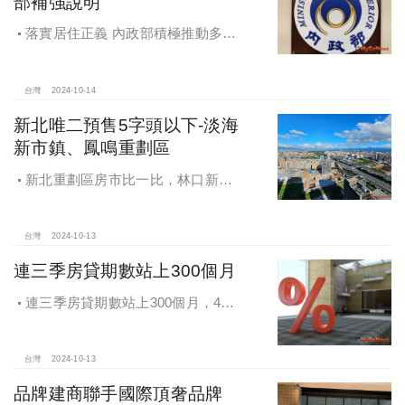
部補強說明
落實居住正義 內政部積極推動多元
住宅方案 健全房市治理
台灣
2024-10-14
新北唯二預售5字頭以下-淡海
新市鎮、鳳鳴重劃區
新北重劃區房市比一比，林口新市
鎮交易破2千件最熱絡！淡海新市鎮預
售還有3字頭！成交件數直逼2千件
台灣
2024-10-13
連三季房貸期數站上300個月
連三季房貸期數站上300個月，4都
貸款期數創新高
台灣
2024-10-13
品牌建商聯手國際頂奢品牌