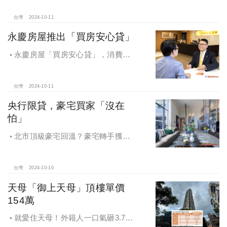
心周邊房市最夯！
台灣
2024-10-11
永慶房屋推出「買房安心貸」
永慶房屋「買房安心貸」，消費者
申請房貸免排隊還有利率優惠！永慶
房屋全方位購屋保障，保障客戶不動
產交易安全
台灣
2024-10-11
央行限貸，豪宅買家「沒在
怕」
北市頂級豪宅回溫？豪宅轉手獲利
4,743萬，央行限貸沒在怕，豪宅客捧
3億多現金交易
台灣
2024-10-10
天母「御上天母」頂樓單價
154萬
就愛住天母！外籍人一口氣砸3.78