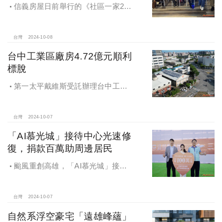
信義房屋日前舉行的《社區一家20
週年得主故事講座》，特別邀請來自
宜蘭的美得冒泡共同創辦人張台賜和
彰化鬆勢三日節策展人劉孟豪分享他
台灣
2024-10-08
們如何以創新思維和社區凝聚力，為
台中工業區廠房4.72億元順利
家鄉帶來改變和發展的故事。
標脫
第一太平戴維斯受託辦理台中工業
區三面臨路廠房公開標售，由在地機
電工程顧問公司以4.72億元得標，溢
價率5％。
台灣
2024-10-07
「AI慕光城」接待中心光速修
復，捐款百萬助周邊居民
颱風重創高雄，「AI慕光城」接待
中心光速神修復中，清景麟集團與三
地開發集團率先捐款100萬助力周邊居
民復原家園
台灣
2024-10-07
自然系浮空豪宅「遠雄峰蘊」