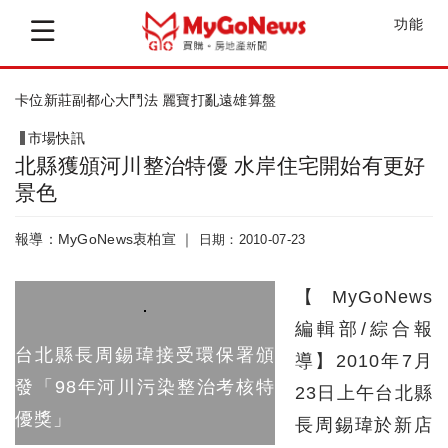
功能
這也要比！新莊副都心房價苦追新板特區
市場快訊
北縣獲頒河川整治特優 水岸住宅開始有更好
景色
報導：MyGoNews衷柏宣 ｜
日期：2010-07-23
【MyGoNews
編輯部/綜合報
台北縣長周錫瑋接受環保署頒
導】2010年7月
發「98年河川污染整治考核特
23日上午台北縣
優獎」
長周錫瑋於新店