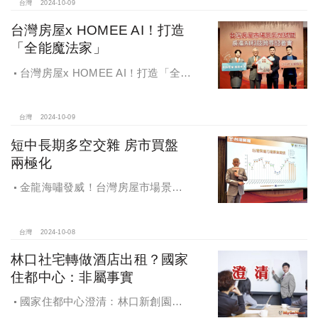
台灣
2024-10-09
台灣房屋x HOMEE AI！打造
「全能魔法家」
台灣房屋x HOMEE AI！打造「全能
魔法家」，AI地產機器人5.0！台灣房
屋三大AI技術智能服務
台灣
2024-10-09
短中長期多空交雜 房市買盤
兩極化
金龍海嘯發威！台灣房屋市場景氣
燈號，黃紅燈將轉綠，央行投變化
球，青安族保送 投資族三振，唯他有
望全壘打
台灣
2024-10-08
林口社宅轉做酒店出租？國家
住都中心：非屬事實
國家住都中心澄清：林口新創園秉
持初衷助力新創發展列印