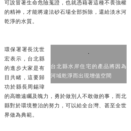
可說冒著生命危險蒐證，也就憑藉著這種不畏強權
的精神，才能將違法砂石場全部拆除，還給淡水河
乾淨的水質。
環保署署長沈世
宏表示，台北縣
台北縣水岸住宅的產品將因為
的進步大家是有
河域乾淨而出現增值空間
目共睹，這要歸
功於縣長周錫瑋
的高瞻遠矚及魄力，勇於做別人不敢做的事，而北
縣對於環境整治的努力，可以給全台灣、甚至全世
界做為典範。