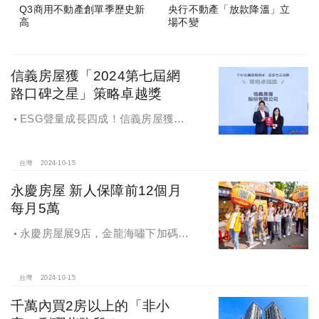
Q3商用不動產創單季歷史新
央行不動產「放款降溫」立
高
場不變
信義房屋獲「2024第七屆網
路口碑之星」策略卓越獎
ESG聲量成長四成！信義房屋獲
「2024第七屆網路口碑之星」策略卓
越獎
台灣
2024-10-15
永慶房屋 新人保障前12個月
每月5萬
永慶房屋展9店，金龍海嘯下加碼員
工保障及福利！員工保障再升級，每
月還多放「有薪充電假」擴大員工幸
福感，看得到更領得到！業務新人保
台灣
2024-10-15
障前12個月每月5萬
千萬內買2房以上的「非小