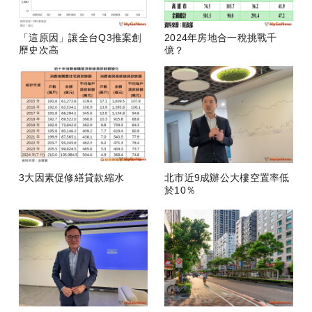
「這原因」讓全台Q3推案創
2024年房地合一稅挑戰千
歷史次高
億？
3大因素促修繕貸款縮水
北市近9成辦公大樓空置率低
於10％