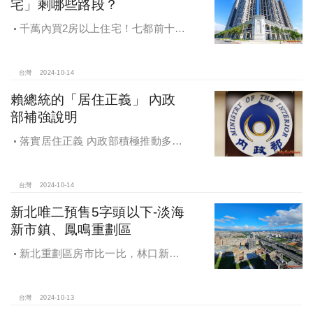
宅」剩哪些路段？
千萬內買2房以上住宅！七都前十大
熱銷路段大公開，新北這區包辦前5
名，桃園也有2路段上榜
台灣
2024-10-14
賴總統的「居住正義」 內政
部補強說明
落實居住正義 內政部積極推動多元
住宅方案 健全房市治理
台灣
2024-10-14
新北唯二預售5字頭以下-淡海
新市鎮、鳳鳴重劃區
新北重劃區房市比一比，林口新市
鎮交易破2千件最熱絡！淡海新市鎮預
售還有3字頭！成交件數直逼2千件
台灣
2024-10-13