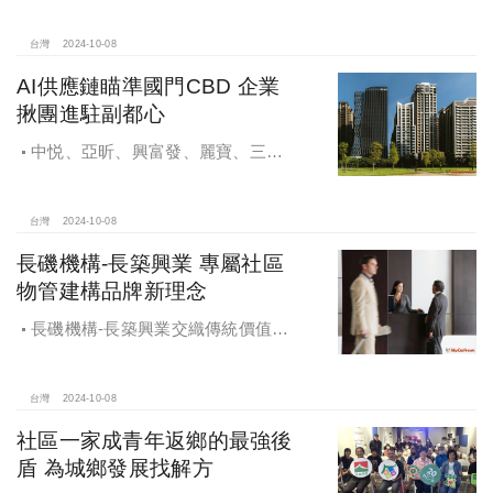
台灣
2024-10-08
AI供應鏈瞄準國門CBD 企業
揪團進駐副都心
中悦、亞昕、興富發、麗寶、三發
地產、新濠等建商均陸續進入副都心
興建商辦，目前整體開發率近六成，
未來還陸續有超過7萬坪辦公樓面積新
台灣
2024-10-08
供給。
長磯機構-長築興業 專屬社區
物管建構品牌新理念
長磯機構-長築興業交織傳統價值與
創新理念，繼一品苑、聽河院與聽心
苑系列，即將為您獻上全新白派美學
家邸「長築白樓1」
台灣
2024-10-08
社區一家成青年返鄉的最強後
盾 為城鄉發展找解方