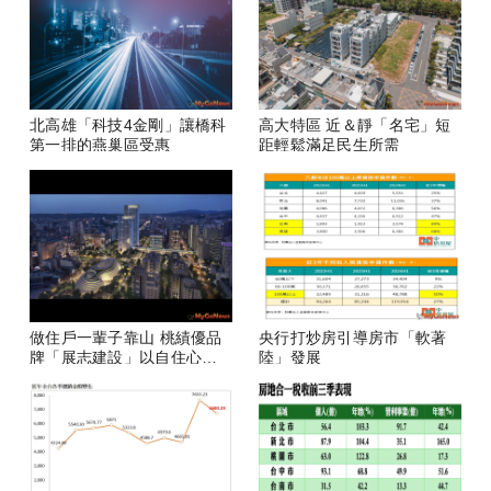
北高雄「科技4金剛」讓橋科
高大特區 近＆靜「名宅」短
第一排的燕巢區受惠
距輕鬆滿足民生所需
做住戶一輩子靠山 桃績優品
央行打炒房引導房市「軟著
牌「展志建設」以自住心蓋
陸」發展
房