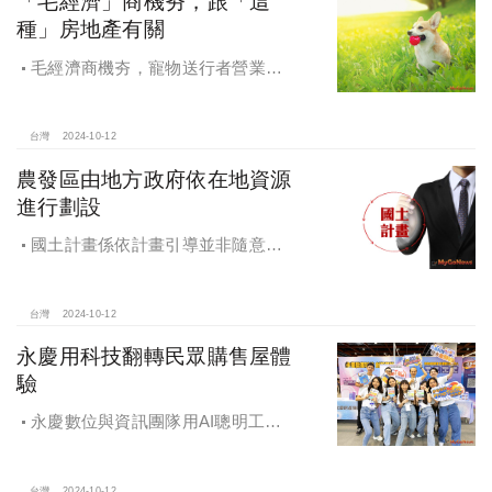
「毛經濟」商機夯，跟「這
種」房地產有關
毛經濟商機夯，寵物送行者營業額
大漲9.8倍，都會人寵愛毛孩，台中、
高雄相關產業熱
台灣
2024-10-12
農發區由地方政府依在地資源
進行劃設
國土計畫係依計畫引導並非隨意亂
畫 兼顧農地維護及發展需求
台灣
2024-10-12
永慶用科技翻轉民眾購售屋體
驗
永慶數位與資訊團隊用AI聰明工
作，吸引眾多資通訊好手加入，永慶
用科技翻轉民眾購售屋體驗，領航台
台灣
2024-10-12