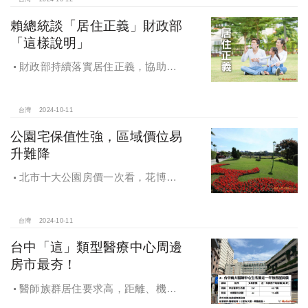
灣房產科技發展
賴總統談「居住正義」財政部
「這樣說明」
財政部持續落實居住正義，協助經
濟發展，減輕家庭負擔，建構優質賦
稅環境
台灣
2024-10-11
公園宅保值性強，區域價位易
升難降
北市十大公園房價一次看，花博年
漲逾一成居冠，公園宅保值性強，區
域價位易升難降
台灣
2024-10-11
台中「這」類型醫療中心周邊
房市最夯！
醫師族群居住要求高，距離、機能
成買房關鍵，台中「這」類型醫療中