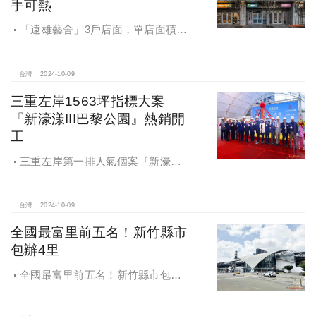
手可熱
「遠雄藝舍」3戶店面，單店面積在
28~36坪間，開價每坪103~106萬元，
符合逢甲商圈福星路街邊店目前站上
百萬的交易行情
台灣
2024-10-09
三重左岸1563坪指標大案
『新濠漾III巴黎公園』熱銷開
工
三重左岸第一排人氣個案『新濠漾III
巴黎公園』，日前隆重舉辦開工典禮
台灣
2024-10-09
全國最富里前五名！新竹縣市
包辦4里
全國最富里前五名！新竹縣市包辦4
里，有錢人喜歡住哪種房？坪數大、
總價高成購屋首選