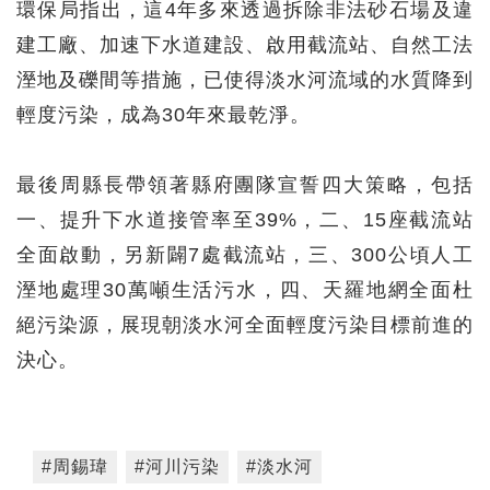
環保局指出，這4年多來透過拆除非法砂石場及違
建工廠、加速下水道建設、啟用截流站、自然工法
溼地及礫間等措施，已使得淡水河流域的水質降到
輕度污染，成為30年來最乾淨。
最後周縣長帶領著縣府團隊宣誓四大策略，包括
一、提升下水道接管率至39%，二、15座截流站
全面啟動，另新闢7處截流站，三、300公頃人工
溼地處理30萬噸生活污水，四、天羅地網全面杜
絕污染源，展現朝淡水河全面輕度污染目標前進的
決心。
#周錫瑋
#河川污染
#淡水河