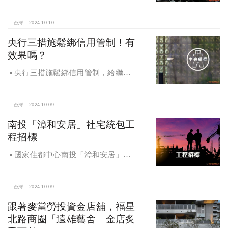
億買兩戶，天母新豪宅「御上天
母」，頂樓單價154萬最高
台灣
2024-10-10
央行三措施鬆綁信用管制！有
效果嗎？
央行三措施鬆綁信用管制，給繼
承、交換屋族活路，央行鐵了心打
房，多戶投資客恐難眠
台灣
2024-10-09
南投「漳和安居」社宅統包工
程招標
國家住都中心南投「漳和安居」社
宅統包工程招標
台灣
2024-10-09
跟著麥當勞投資金店舖，福星
北路商圈「遠雄藝舍」金店炙