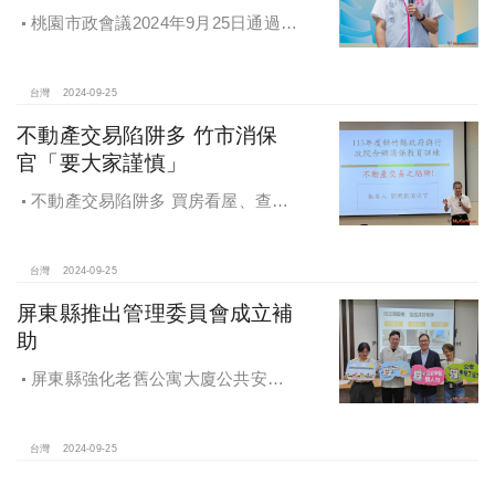
桃園市政會議2024年9月25日通過
「桃園市住宅及都市更新中心設置自
治條例」將原本社宅服務中心改制為
住都中心
台灣
2024-09-25
不動產交易陷阱多 竹市消保
官「要大家謹慎」
不動產交易陷阱多 買房看屋、查
價、議價、審閱步驟不可少
台灣
2024-09-25
屏東縣推出管理委員會成立補
助
屏東縣強化老舊公寓大廈公共安全
檢查與管理 推出管理委員會成立補助
台灣
2024-09-25