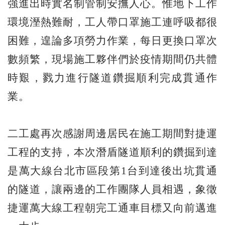
強進出時實名制管制安撫人心。惟地下工作
環境溼熱難耐，工人帶口罩施工連呼吸都很
困難，遑論多項勞力作業，每日更換口罩次
數頻繁，現場施工夥伴們於疫情期間仍共體
時艱，戮力進行隧道鑽掘順利完成貫通作
業。
二工處再次感謝周邊居民在施工期間對捷運
工程的支持，本次潛盾隧道順利的鑽掘到達
是萬大線台北市區段第1台到達後出坑貫通
的隧道，讓兩邊的工作團隊人員相遇，象徵
捷運萬大線工程朝完工通車目標又向前邁進