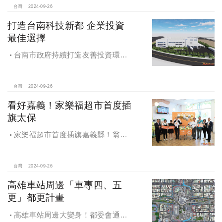
台灣
2024-09-26
打造台南科技新都 企業投資
最佳選擇
台南市政府持續打造友善投資環
境，統計2019年迄今，共新增1,598件
投資案，吸引2,153億元投資額，增加
超過5萬個就業機會
台灣
2024-09-26
看好嘉義！家樂福超市首度插
旗太保
家樂福超市首度插旗嘉義縣！翁章
梁蒞臨歡慶開幕
台灣
2024-09-26
高雄車站周邊「車專四、五
更」都更計畫
高雄車站周邊大變身！都委會通過