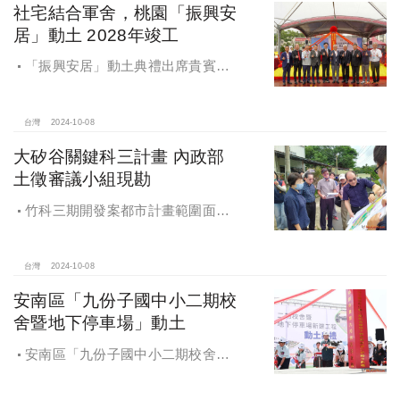
社宅結合軍舍，桃園「振興安
居」動土 2028年竣工
「振興安居」動土典禮出席貴賓有
內政部董建宏政務次長、國家住都中
心花敬群董事長、立法委員魯明哲、
財政部國有財產署曾國基署長、桃園
台灣
2024-10-08
市都市發展局江南志局長等各方嘉
大矽谷關鍵科三計畫 內政部
賓，祈求工程順利進行。
土徵審議小組現勘
竹科三期開發案都市計畫範圍面積
453.94公頃，計畫區位主要開發範圍
是竹東頭重、二重、三重與柯子湖部
分地區
台灣
2024-10-08
安南區「九份子國中小二期校
舍暨地下停車場」動土
安南區「九份子國中小二期校舍暨
地下停車場」動土 黃偉哲：為當地提
供便捷就學及優質生活環境