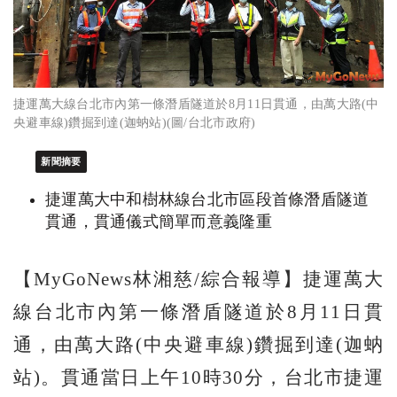
捷運萬大線台北市內第一條潛盾隧道於8月11日貫通，由萬大路(中
央避車線)鑽掘到達(迦蚋站)(圖/台北市政府)
新聞摘要
捷運萬大中和樹林線台北市區段首條潛盾隧道
貫通，貫通儀式簡單而意義隆重
【MyGoNews林湘慈/綜合報導】捷運萬大
線台北市內第一條潛盾隧道於8月11日貫
通，由萬大路(中央避車線)鑽掘到達(迦蚋
站)。貫通當日上午10時30分，台北市捷運