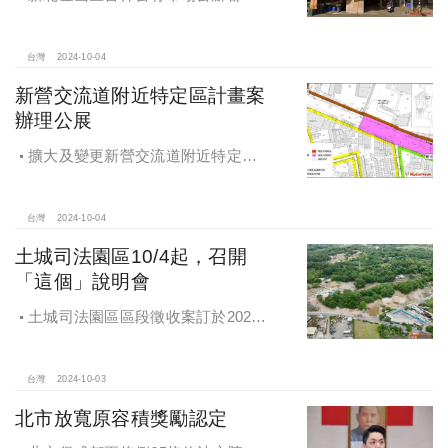
案 本月公告招商徵求出資人
台灣
2024-10-04
新營交流道附近特定區計畫案
辦理公展
擴大及變更新營交流道附近特定區
計畫案辦理再公展作業
台灣
2024-10-04
土城司法園區10/4起，召開
「這個」說明會
土城司法園區區段徵收案訂於2024
年10月4日、7日及8日召開抵價地抽
籤暨配地作業說明會
台灣
2024-10-03
北市放寬原容積獎勵認定