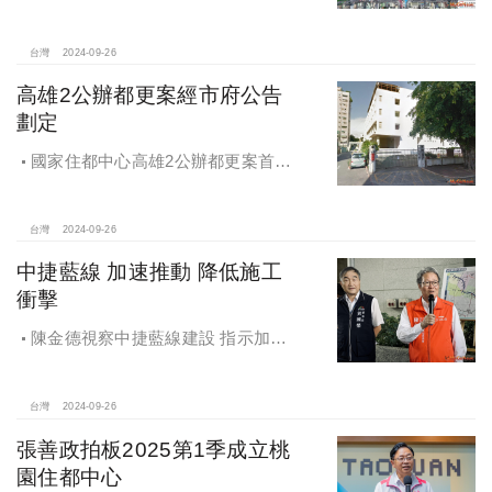
車專四、五更新計畫
台灣
2024-09-26
高雄2公辦都更案經市府公告
劃定
國家住都中心高雄2公辦都更案首度
公開更新地區經市府公告劃定
台灣
2024-09-26
中捷藍線 加速推動 降低施工
衝擊
陳金德視察中捷藍線建設 指示加速
推動 降低施工衝擊
台灣
2024-09-26
張善政拍板2025第1季成立桃
園住都中心