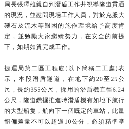
局長張澤雄親自到潛盾工作井視導隧道貫通
的現況，並慰問現場工作人員，對於克服大
礫石及流木等艱困的施作環境給予高度肯
定，並勉勵大家繼續努力，在安全的前提
下，如期如質完成工作。
捷運局第二區工程處(以下簡稱二工處)表
示，本段潛盾隧道，在地下約20至25公
尺，長約355公尺，採用的潛盾機直徑6.24
公尺，隧道鑽掘推進時潛盾機有如地下航行
的大型船隻，航向下一個既定的車站，此量
體偏差量不可以超過10公分，必須精準掌