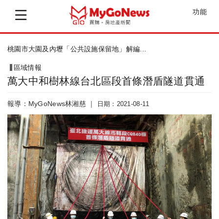
功能
北市勞安獎 社宅共5案獲10座獎項
區域情報
萬大中和樹林線台北區段首條潛盾隧道貫通
報導：MyGoNews林湘慈 ｜
日期：2021-08-11