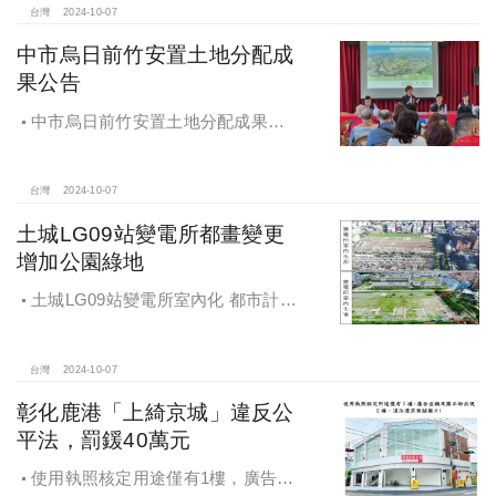
台灣
2024-10-07
中市烏日前竹安置土地分配成
果公告
中市烏日前竹安置土地分配成果公
告 創新行政流程共創雙贏
台灣
2024-10-07
土城LG09站變電所都畫變更
增加公園綠地
土城LG09站變電所室內化 都市計畫
變更增加公園綠地
台灣
2024-10-07
彰化鹿港「上綺京城」違反公
平法，罰鍰40萬元
使用執照核定用途僅有1樓，廣告宣