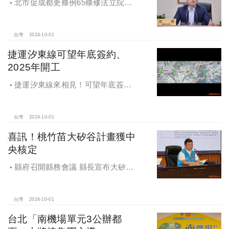
北市促成都更條例65條修法立院初
審通過，放寬原容積獎勵認定
台灣
2024-10-01
捷運汐東線可望年底簽約、
2025年開工
捷運汐東線來相見！可望年底簽約
2025年開工
台灣
2024-10-01
喜訊！桃竹苗大矽谷計畫獲中
央核定
縣府召開縣務會議 縣長宣布大矽谷
好消息
台灣
2024-10-01
台北「南機場單元3公辦都