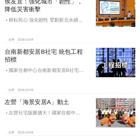
侯友宜：強化城市「韌性」，
降低災害衝擊
耕耘民心 強化韌性 擘劃新北永續宜
居
台灣
2024-10-09
台南新都安居B社宅 統包工程
招標
國家住都中心台南新都安居B社宅
統包工程招標
台灣
2024-10-09
左營「海景安居A」動土
左營社宅版圖擴大！國家住都中心
「海景安居A」動土
台灣
2024-10-09