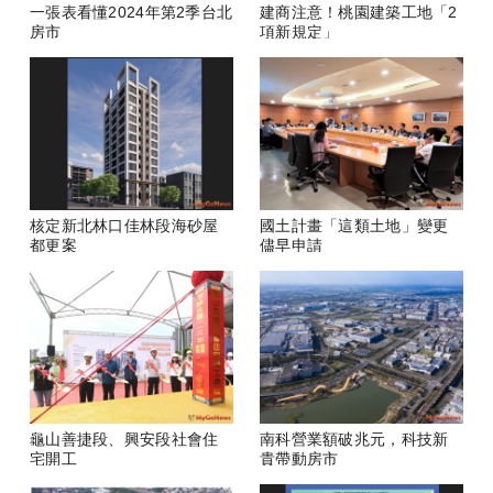
一張表看懂2024年第2季台北
建商注意！桃園建築工地「2
房市
項新規定」
核定新北林口佳林段海砂屋
國土計畫「這類土地」變更
都更案
儘早申請
龜山善捷段、興安段社會住
南科營業額破兆元，科技新
宅開工
貴帶動房市