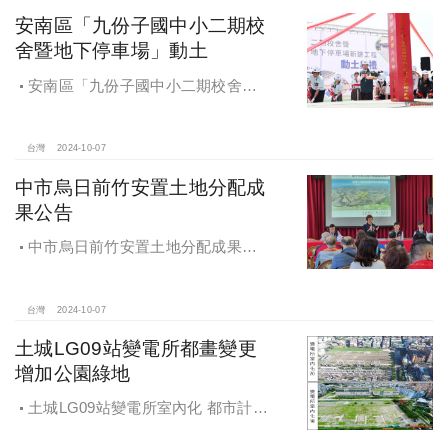
安南區「九份子國中小二期校
舍暨地下停車場」動土
安南區「九份子國中小二期校舍暨
地下停車場」動土 黃偉哲：為當地提
供便捷就學及優質生活環境
台灣
2024-10-07
中市烏日前竹安置土地分配成
果公告
中市烏日前竹安置土地分配成果公
告 創新行政流程共創雙贏
台灣
2024-10-07
土城LG09站變電所都畫變更
增加公園綠地
土城LG09站變電所室內化 都市計畫
變更增加公園綠地