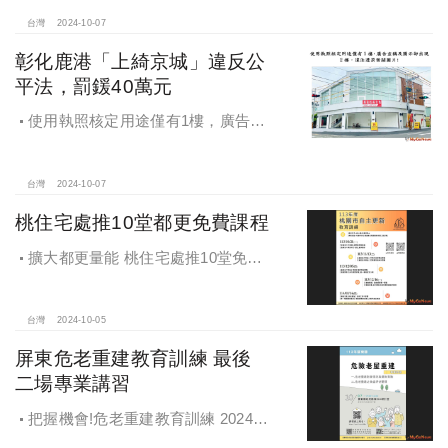
台灣
2024-10-07
彰化鹿港「上綺京城」違反公
平法，罰鍰40萬元
使用執照核定用途僅有1樓，廣告宣
稱及圖示卻出現2樓及夾層設計，違法
遭罰!
台灣
2024-10-07
桃住宅處推10堂都更免費課程
擴大都更量能 桃住宅處推10堂免費
課程 一次掌握桃園都更重點
台灣
2024-10-05
屏東危老重建教育訓練 最後
二場專業講習
把握機會!危老重建教育訓練 2024年
度最後二場專業講習