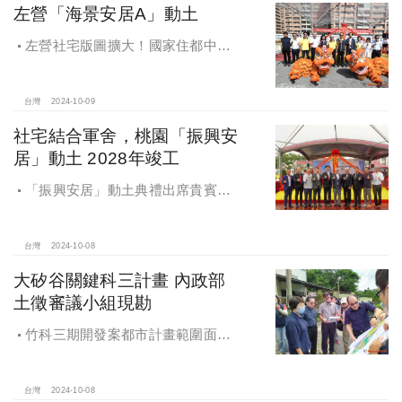
左營「海景安居A」動土
左營社宅版圖擴大！國家住都中心
「海景安居A」動土
台灣
2024-10-09
社宅結合軍舍，桃園「振興安
居」動土 2028年竣工
「振興安居」動土典禮出席貴賓有
內政部董建宏政務次長、國家住都中
心花敬群董事長、立法委員魯明哲、
財政部國有財產署曾國基署長、桃園
台灣
2024-10-08
市都市發展局江南志局長等各方嘉
大矽谷關鍵科三計畫 內政部
賓，祈求工程順利進行。
土徵審議小組現勘
竹科三期開發案都市計畫範圍面積
453.94公頃，計畫區位主要開發範圍
是竹東頭重、二重、三重與柯子湖部
分地區
台灣
2024-10-08