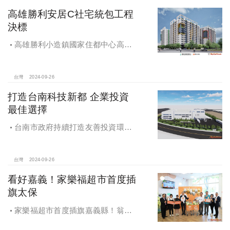
高雄勝利安居C社宅統包工程
決標
高雄勝利小造鎮國家住都中心高雄
勝利安居C社宅統包工程決標
台灣
2024-09-26
打造台南科技新都 企業投資
最佳選擇
台南市政府持續打造友善投資環
境，統計2019年迄今，共新增1,598件
投資案，吸引2,153億元投資額，增加
超過5萬個就業機會
台灣
2024-09-26
看好嘉義！家樂福超市首度插
旗太保
家樂福超市首度插旗嘉義縣！翁章
梁蒞臨歡慶開幕