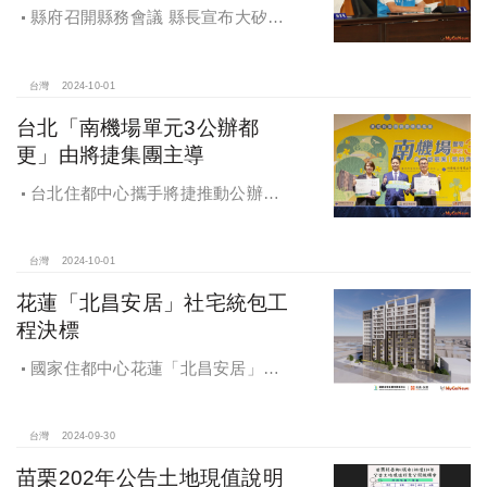
縣府召開縣務會議 縣長宣布大矽谷
好消息
台灣
2024-10-01
台北「南機場單元3公辦都
更」由將捷集團主導
台北住都中心攜手將捷推動公辦都
更，打造南機場新風貌
台灣
2024-10-01
花蓮「北昌安居」社宅統包工
程決標
國家住都中心花蓮「北昌安居」社
宅統包工程決標
台灣
2024-09-30
苗栗202年公告土地現值說明