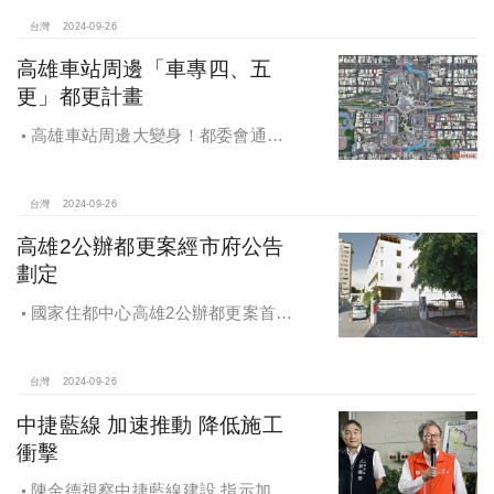
台灣
2024-09-26
高雄車站周邊「車專四、五
更」都更計畫
高雄車站周邊大變身！都委會通過
車專四、五更新計畫
台灣
2024-09-26
高雄2公辦都更案經市府公告
劃定
國家住都中心高雄2公辦都更案首度
公開更新地區經市府公告劃定
台灣
2024-09-26
中捷藍線 加速推動 降低施工
衝擊
陳金德視察中捷藍線建設 指示加速