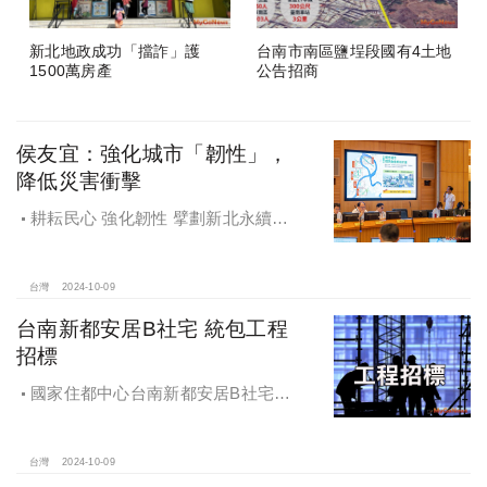
新北地政成功「擋詐」護
台南市南區鹽埕段國有4土地
1500萬房產
公告招商
侯友宜：強化城市「韌性」，
降低災害衝擊
耕耘民心 強化韌性 擘劃新北永續宜
居
台灣
2024-10-09
台南新都安居B社宅 統包工程
招標
國家住都中心台南新都安居B社宅
統包工程招標
台灣
2024-10-09