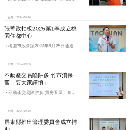
推動 降低施工衝擊
台灣
2024-09-26
張善政拍板2025第1季成立桃
園住都中心
桃園市政會議2024年9月25日通過
「桃園市住宅及都市更新中心設置自
治條例」將原本社宅服務中心改制為
住都中心
台灣
2024-09-25
不動產交易陷阱多 竹市消保
官「要大家謹慎」
不動產交易陷阱多 買房看屋、查
價、議價、審閱步驟不可少
台灣
2024-09-25
屏東縣推出管理委員會成立補
助