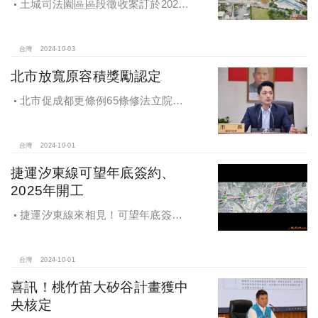
土城司法園區區段徵收案訂於2024
年10月4日、7日及8日召開抵價地抽
籤暨配地作業說明會
台灣
2024-10-03
北市放寬原容積獎勵認定
北市促成都更條例65條修法立院初
審通過，放寬原容積獎勵認定
台灣
2024-10-01
捷運汐東線可望年底簽約、
2025年開工
捷運汐東線來相見！可望年底簽約
2025年開工
台灣
2024-10-01
喜訊！桃竹苗大矽谷計畫獲中
央核定