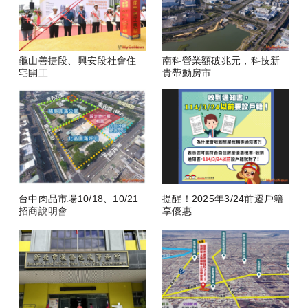
龜山善捷段、興安段社會住
南科營業額破兆元，科技新
宅開工
貴帶動房市
台中肉品市場10/18、10/21
提醒！2025年3/24前遷戶籍
招商說明會
享優惠