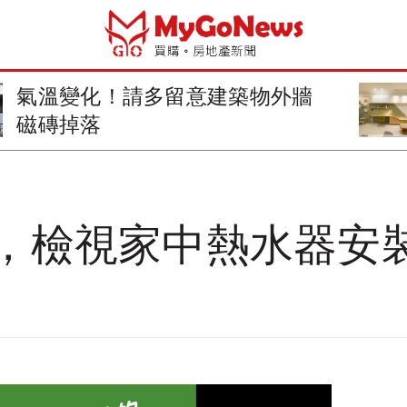
年後裝修3大好處：不趕工、撿便
宜、品質佳
，檢視家中熱水器安