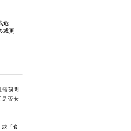
成危
移或更
且需關閉
置是否安
」或「食