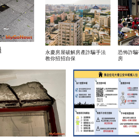
過
永慶房屋破解房產詐騙手法
恐怖詐騙
教你招招自保
房