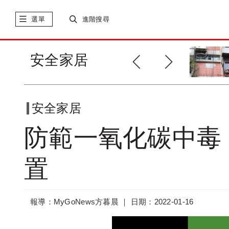
選單
進階搜尋
氣溫變化！請多留意建築物外牆
安全家居
磁磚掉落
安全家居
防範一氧化碳中毒
置
報導：MyGoNews方暮晨 ｜
日期：2022-01-16