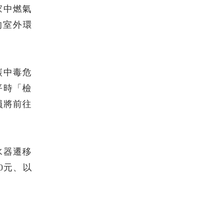
家中燃氣
的室外環
碳中毒危
平時「檢
員將前往
水器遷移
0元、以