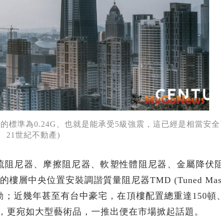
標準為0.24G、也就是能承受5級強震，這已經是相當安全了
21世紀不動產)
流阻尼器、摩擦阻尼器、軟塑性體阻尼器、金屬降伏
樓層中央位置安裝調諧質量阻尼器TMD (Tuned Mass
動；近幾年甚至有台中豪宅，在頂樓配置總重達150頓、
能，更宛如大型藝術品，一推出便在市場掀起話題。