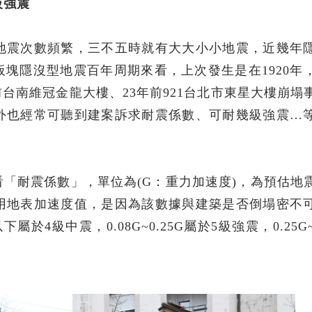
級強震
地震次數頻繁，三不五時就有大大小小地震，近幾年
塊隱沒型地震百年周期來看，上次發生是在1920年
前台南維冠金龍大樓、23年前921台北市東星大樓崩塌
外也經常可聽到建案訴求耐震係數、可耐幾級強震…
「耐震係數」，單位為(G：重力加速度)，為預估地
用地表加速度值，是因為該數據與建築是否倒塌密不
4級中震，0.08G~0.25G屬於5級強震，0.25G~