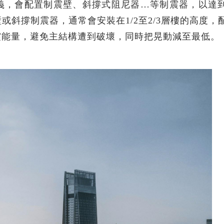
義，會配置制震壁、斜撐式阻尼器…等制震器，以達
斜撐制震器，通常會安裝在1/2至2/3層樓的高度，
震能量，避免主結構遭到破壞，同時把晃動減至最低。