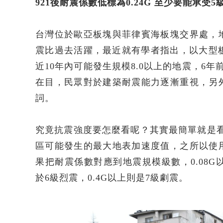
921
後耐震係數低標為0.24G 至少要能承受5
台灣位於歐亞板塊與菲律賓海板塊交界處，
震比過去活躍，最近就有學者指出，以大型板
近10年內可能發生規模8.0以上的地震，6年
在目，民眾對於建築耐震能力逐漸重視，另
詞。
究竟抗震強度要怎麼看呢？其實最簡單就是看
區可能發生的最大地表加速度值，之所以使
果把耐震係數對應到地震規模級數，0.08G以下屬於
於6級烈震，0.4G以上則是7級劇震。