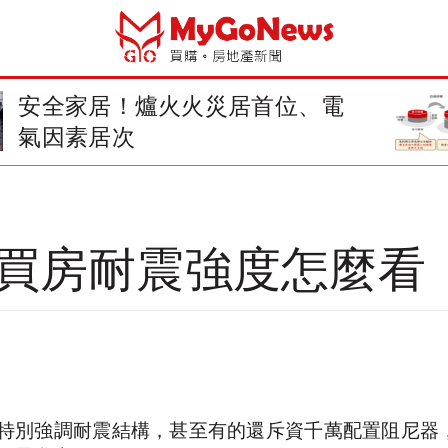
筆記起來！容積移轉好處多！
你買房耐震強度怎麼看
特別強調耐震結構，甚至有的還斥資千萬配置阻尼器，