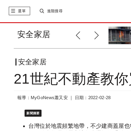
選單
進階搜尋
安全家居！爐火火災居首位、電
安全家居
氣因素居次
安全家居
21世紀不動產教
報導：MyGoNews蕭又安 ｜
日期：2022-02-28
新聞摘要
台灣位於地震頻繁地帶，不少建商蓋屋也