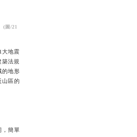
圖/21
1大地震
建築法規
域的地形
近山區的
詞，簡單