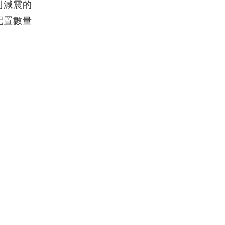
到減震的
配置數量