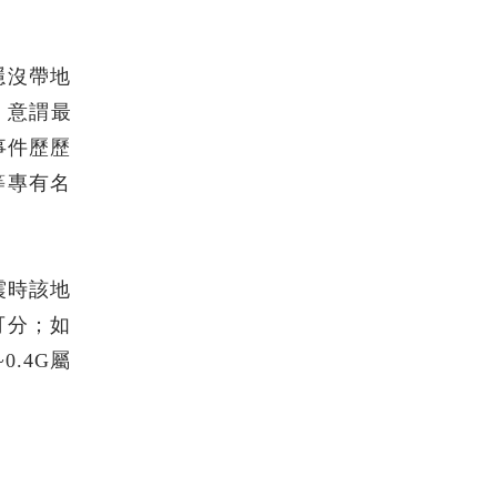
隱沒帶地
，意謂最
事件歷歷
等專有名
震時該地
可分；如
0.4G屬