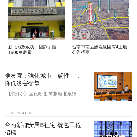
新北地政成功「擋詐」護
台南市南區鹽埕段國有4土地
1500萬房產
公告招商
侯友宜：強化城市「韌性」，
降低災害衝擊
耕耘民心 強化韌性 擘劃新北永續宜
居
台灣
2024-10-09
台南新都安居B社宅 統包工程
招標