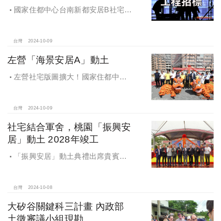
國家住都中心台南新都安居B社宅
統包工程招標
台灣
2024-10-09
左營「海景安居A」動土
左營社宅版圖擴大！國家住都中心
「海景安居A」動土
台灣
2024-10-09
社宅結合軍舍，桃園「振興安
居」動土 2028年竣工
「振興安居」動土典禮出席貴賓有
內政部董建宏政務次長、國家住都中
心花敬群董事長、立法委員魯明哲、
財政部國有財產署曾國基署長、桃園
台灣
2024-10-08
市都市發展局江南志局長等各方嘉
大矽谷關鍵科三計畫 內政部
賓，祈求工程順利進行。
土徵審議小組現勘