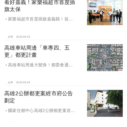
看好嘉義！家樂福超市首度插
旗太保
家樂福超市首度插旗嘉義縣！翁章
梁蒞臨歡慶開幕
台灣
2024-09-26
高雄車站周邊「車專四、五
更」都更計畫
高雄車站周邊大變身！都委會通過
車專四、五更新計畫
台灣
2024-09-26
高雄2公辦都更案經市府公告
劃定
國家住都中心高雄2公辦都更案首度
公開更新地區經市府公告劃定