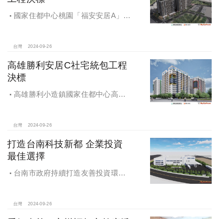
國家住都中心桃園「福安安居A」社
宅統包工程決標
台灣
2024-09-26
高雄勝利安居C社宅統包工程
決標
高雄勝利小造鎮國家住都中心高雄
勝利安居C社宅統包工程決標
台灣
2024-09-26
打造台南科技新都 企業投資
最佳選擇
台南市政府持續打造友善投資環
境，統計2019年迄今，共新增1,598件
投資案，吸引2,153億元投資額，增加
超過5萬個就業機會
台灣
2024-09-26