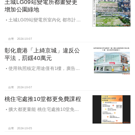
土城LG09站變電所都畫變更
增加公園綠地
土城LG09站變電所室內化 都市計畫
變更增加公園綠地
台灣
2024-10-07
彰化鹿港「上綺京城」違反公
平法，罰鍰40萬元
使用執照核定用途僅有1樓，廣告宣
稱及圖示卻出現2樓及夾層設計，違法
遭罰!
台灣
2024-10-07
桃住宅處推10堂都更免費課程
擴大都更量能 桃住宅處推10堂免費
課程 一次掌握桃園都更重點
台灣
2024-10-05