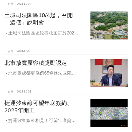
台灣
2024-10-04
土城司法園區10/4起，召開
「這個」說明會
土城司法園區區段徵收案訂於2024
年10月4日、7日及8日召開抵價地抽
籤暨配地作業說明會
台灣
2024-10-03
北市放寬原容積獎勵認定
北市促成都更條例65條修法立院初
審通過，放寬原容積獎勵認定
台灣
2024-10-01
捷運汐東線可望年底簽約、
2025年開工
捷運汐東線來相見！可望年底簽約
2025年開工