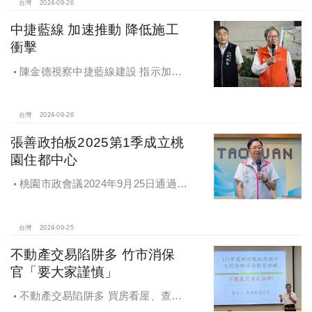
台灣
2024-09-26
中捷藍線 加速推動 降低施工
衝擊
陳金德視察中捷藍線建設 指示加速
推動 降低施工衝擊
台灣
2024-09-26
張善政拍板2025第1季成立桃
園住都中心
桃園市政會議2024年9月25日通過
「桃園市住宅及都市更新中心設置自
治條例」將原本社宅服務中心改制為
住都中心
台灣
2024-09-25
不動產交易陷阱多 竹市消保
官「要大家謹慎」
不動產交易陷阱多 買房看屋、查
價、議價、審閱步驟不可少