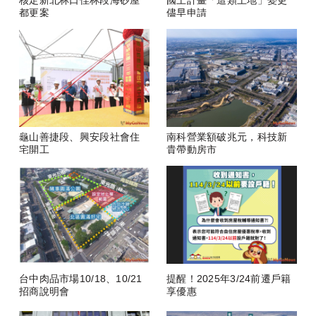
核定新北林口佳林段海砂屋
國土計畫「這類土地」變更
都更案
儘早申請
龜山善捷段、興安段社會住
南科營業額破兆元，科技新
宅開工
貴帶動房市
台中肉品市場10/18、10/21
提醒！2025年3/24前遷戶籍
招商說明會
享優惠