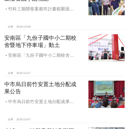
竹科三期開發案都市計畫範圍面積
453.94公頃，計畫區位主要開發範圍
是竹東頭重、二重、三重與柯子湖部
分地區
台灣
2024-10-08
安南區「九份子國中小二期校
舍暨地下停車場」動土
安南區「九份子國中小二期校舍暨
地下停車場」動土 黃偉哲：為當地提
供便捷就學及優質生活環境
台灣
2024-10-07
中市烏日前竹安置土地分配成
果公告
中市烏日前竹安置土地分配成果公
告 創新行政流程共創雙贏
台灣
2024-10-07