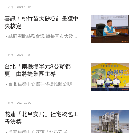
台灣
2024-10-01
喜訊！桃竹苗大矽谷計畫獲中
央核定
縣府召開縣務會議 縣長宣布大矽谷
好消息
台灣
2024-10-01
台北「南機場單元3公辦都
更」由將捷集團主導
台北住都中心攜手將捷推動公辦都
更，打造南機場新風貌
台灣
2024-10-01
花蓮「北昌安居」社宅統包工
程決標
國家住都中心花蓮「北昌安居」社