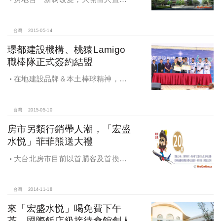
節稅風潮，中山區精華個案，台北房
市異軍突起！
台灣
2015-05-14
璟都建設機構、桃猿Lamigo
職棒隊正式簽約結盟
在地建設品牌＆本土棒球精神，璟
都建設機構、桃猿Lamigo職棒隊正式
簽約結盟
台灣
2015-05-10
房市另類行銷帶人潮，「宏盛
水悦」菲菲熊送大禮
大台北房市目前以首䐟客及首換客
為主流，每個週末假日還是有許多一
代為二代
台灣
2014-11-18
來「宏盛水悦」喝免費下午
茶，國際飯店級接待會館創人