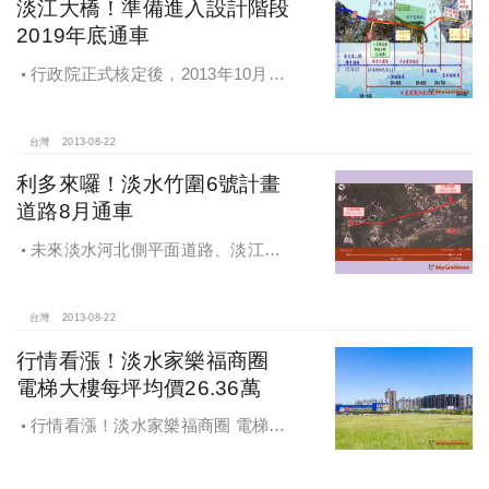
淡江大橋！準備進入設計階段
2019年底通車
行政院正式核定後，2013年10月底
可進入設計階段。
台灣
2013-08-22
利多來囉！淡水竹圍6號計畫
道路8月通車
未來淡水河北側平面道路、淡江大
橋及淡海輕軌等重大建設陸續完成，
將可有效解決淡水交通問題。
台灣
2013-08-22
行情看漲！淡水家樂福商圈
電梯大樓每坪均價26.36萬
行情看漲！淡水家樂福商圈 電梯大
樓每坪均價26.36萬