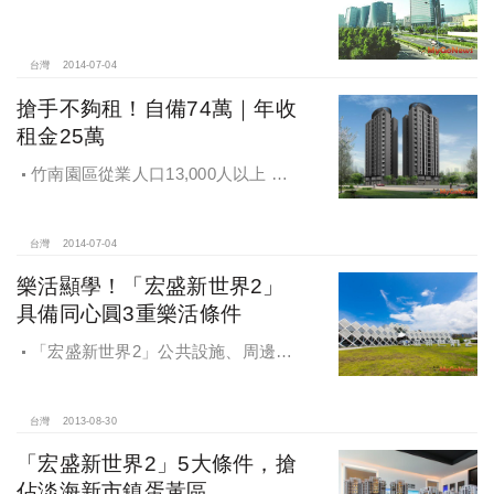
業區
台灣
2014-07-04
搶手不夠租！自備74萬｜年收
租金25萬
竹南園區從業人口13,000人以上 搶
手不夠租！「Rich 1」自備74萬｜年
收租金25萬
台灣
2014-07-04
樂活顯學！「宏盛新世界2」
具備同心圓3重樂活條件
「宏盛新世界2」公共設施、周邊自
然環境與淡水海灣城市構建同心圓3重
條件，讓住戶體驗桃花源人生
台灣
2013-08-30
「宏盛新世界2」5大條件，搶
佔淡海新市鎮蛋黃區