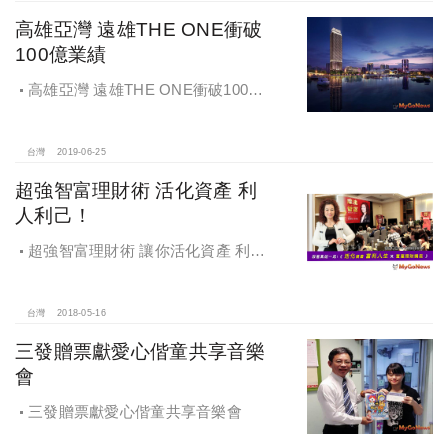
高雄亞灣 遠雄THE ONE衝破
100億業績
高雄亞灣 遠雄THE ONE衝破100億
業績
台灣
2019-06-25
超強智富理財術 活化資產 利
人利己！
超強智富理財術 讓你活化資產 利人
又利己！
台灣
2018-05-16
三發贈票獻愛心偕童共享音樂
會
三發贈票獻愛心偕童共享音樂會