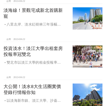
台灣
2013-08-22
淡海線！景觀宅成新北首購新
寵
八里左岸、淡水紅樹林三年漲幅逾
40%
台灣
2013-08-22
投資淡水！淡江大學出租套房
投報率冠雙北
雙北市以淡江大學的租金投報率達
4.1%最高，實踐大學的租金投報率
1.63%最低。
台灣
2013-08-22
大公開！淡水8大生活圈實價
登錄行情報你知
以淡海新市鎮、淡江大學、沙崙、
淡水捷運、紅樹林捷運、竹圍捷運、