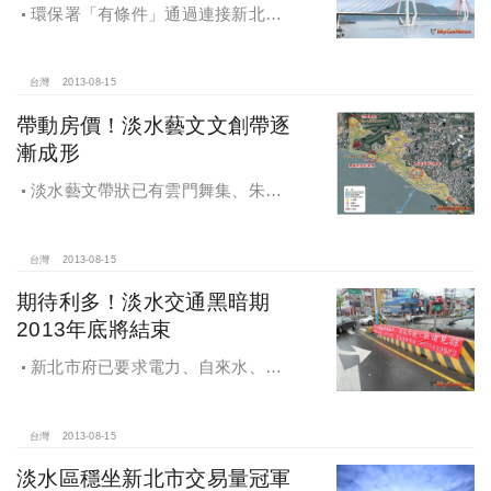
環保署「有條件」通過連接新北市
淡水、八里的淡江大橋及聯絡道路環
境差異影響分析
台灣
2013-08-15
帶動房價！淡水藝文文創帶逐
漸成形
淡水藝文帶狀已有雲門舞集、朱宗
慶打擊樂團、重建街創意市集與淡水
文化
台灣
2013-08-15
期待利多！淡水交通黑暗期
2013年底將結束
新北市府已要求電力、自來水、污
水、電信及瓦斯管線主管單位，務必
於2013年12月25日前完成相關工程
台灣
2013-08-15
淡水區穩坐新北市交易量冠軍