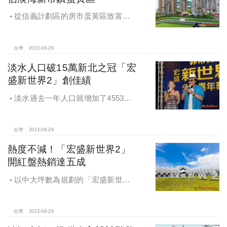
從信義計劃區的房市蛋黃區致富歷
程，更篤定「宏盛新世界2」搶佔淡海
新市鎮蛋黃區房地產必勝法則。
台灣
2013-08-29
淡水人口破15萬新北之冠「宏
盛新世界2」創佳績
淡水過去一年人口就增加了4553
人，2012年11月淡水的人口就已突破
15萬人，居新北之冠。
台灣
2013-08-29
熱度不減！「宏盛新世界2」
開紅盤熱銷達五成
以中大坪數為規劃的「宏盛新世界
2」仍出現熱銷衝出五成佳績
台灣
2013-08-29