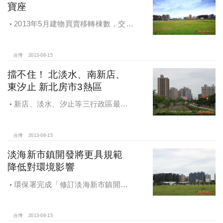
寶座
2013年5月建物買賣移轉棟數，交易
量為7,773戶，較4月增加13.3%，年
成長率達10.2%。
台灣
2013-08-15
擋不住！ 北淡水、南新店、
東汐止 新北房市3熱區
新店、淡水、汐止等三行政區最為
熱絡，移轉量分別較4月份增加
134.3%、17.3%及20.3%。
台灣
2013-08-15
淡海新市鎮開發將更具規範
降低對環境影響
環保署完成「修訂淡海新市鎮開發
執行計畫」（草案），報奉行政院於
2013年4月8日核定，據以辦理後續作
業。
台灣
2013-08-15