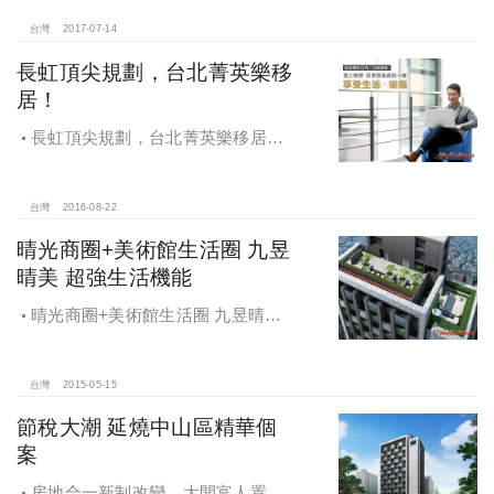
台灣
2017-07-14
長虹頂尖規劃，台北菁英樂移
居！
長虹頂尖規劃，台北菁英樂移居！
只要離開公司的路上，我的心便想放
假
台灣
2016-08-22
晴光商圈+美術館生活圈 九昱
晴美 超強生活機能
晴光商圈+美術館生活圈 九昱晴美
超強生活機能
台灣
2015-05-15
節稅大潮 延燒中山區精華個
案
房地合一新制改變，大開富人置產