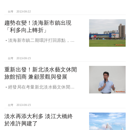
關渡埔頂、新興新民新春街為範疇
台灣
2013-08-22
趨勢在變！淡海新市鎮出現
「利多向上轉折」
淡海新市鎮二期環評打回原點，建
商購買土地價格越來越貴。淡海新市
鎮已購屋民眾房價將穩健增值。
台灣
2013-08-15
重新出發！新北淡水藝文休閒
旅館招商 兼顧景觀與發展
經發局在考量新北淡水藝文休閒旅
館招商開發對於自然及人文景觀的影
響下，特進行景觀衝擊分析。
台灣
2013-08-15
淡水再添大利多 淡江大橋終
於准許興建了