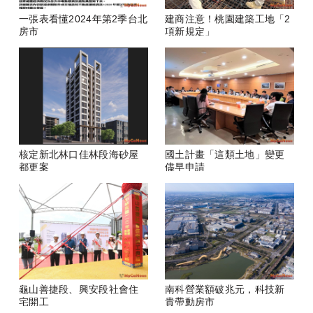
一張表看懂2024年第2季台北
建商注意！桃園建築工地「2
房市
項新規定」
核定新北林口佳林段海砂屋
國土計畫「這類土地」變更
都更案
儘早申請
龜山善捷段、興安段社會住
南科營業額破兆元，科技新
宅開工
貴帶動房市