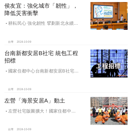
侯友宜：強化城市「韌性」，
降低災害衝擊
耕耘民心 強化韌性 擘劃新北永續宜
居
台灣
2024-10-09
台南新都安居B社宅 統包工程
招標
國家住都中心台南新都安居B社宅
統包工程招標
台灣
2024-10-09
左營「海景安居A」動土
左營社宅版圖擴大！國家住都中心
「海景安居A」動土
台灣
2024-10-09