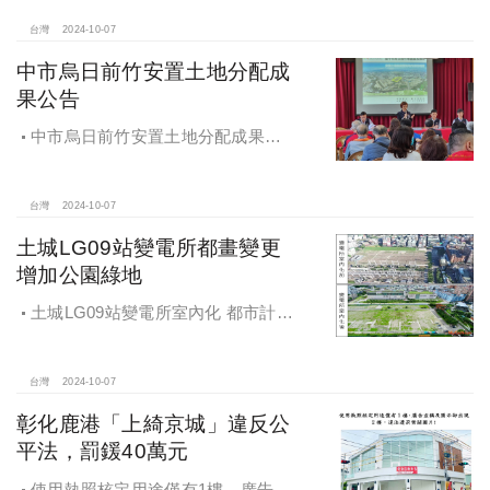
供便捷就學及優質生活環境
台灣
2024-10-07
中市烏日前竹安置土地分配成
果公告
中市烏日前竹安置土地分配成果公
告 創新行政流程共創雙贏
台灣
2024-10-07
土城LG09站變電所都畫變更
增加公園綠地
土城LG09站變電所室內化 都市計畫
變更增加公園綠地
台灣
2024-10-07
彰化鹿港「上綺京城」違反公
平法，罰鍰40萬元
使用執照核定用途僅有1樓，廣告宣