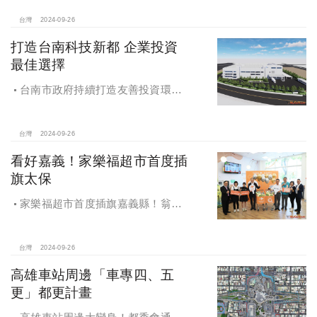
台灣
2024-09-26
打造台南科技新都 企業投資
最佳選擇
台南市政府持續打造友善投資環
境，統計2019年迄今，共新增1,598件
投資案，吸引2,153億元投資額，增加
超過5萬個就業機會
台灣
2024-09-26
看好嘉義！家樂福超市首度插
旗太保
家樂福超市首度插旗嘉義縣！翁章
梁蒞臨歡慶開幕
台灣
2024-09-26
高雄車站周邊「車專四、五
更」都更計畫