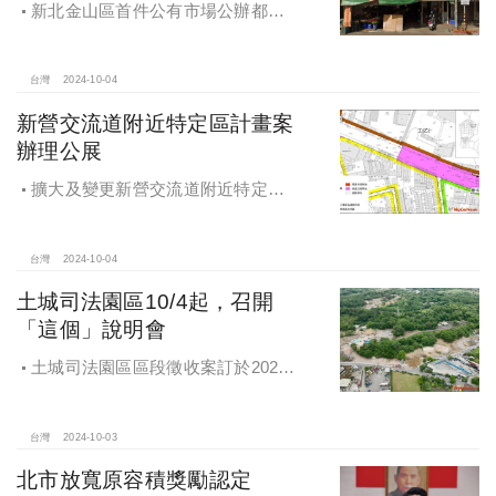
新北金山區首件公有市場公辦都更
案 本月公告招商徵求出資人
台灣
2024-10-04
新營交流道附近特定區計畫案
辦理公展
擴大及變更新營交流道附近特定區
計畫案辦理再公展作業
台灣
2024-10-04
土城司法園區10/4起，召開
「這個」說明會
土城司法園區區段徵收案訂於2024
年10月4日、7日及8日召開抵價地抽
籤暨配地作業說明會
台灣
2024-10-03
北市放寬原容積獎勵認定