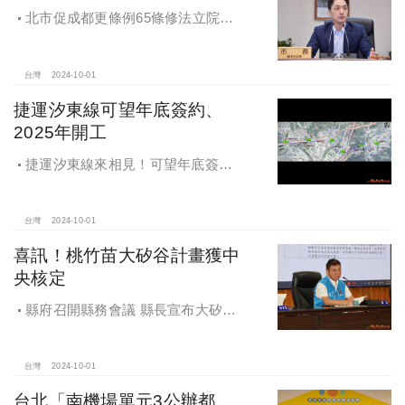
北市促成都更條例65條修法立院初
審通過，放寬原容積獎勵認定
台灣
2024-10-01
捷運汐東線可望年底簽約、
2025年開工
捷運汐東線來相見！可望年底簽約
2025年開工
台灣
2024-10-01
喜訊！桃竹苗大矽谷計畫獲中
央核定
縣府召開縣務會議 縣長宣布大矽谷
好消息
台灣
2024-10-01
台北「南機場單元3公辦都