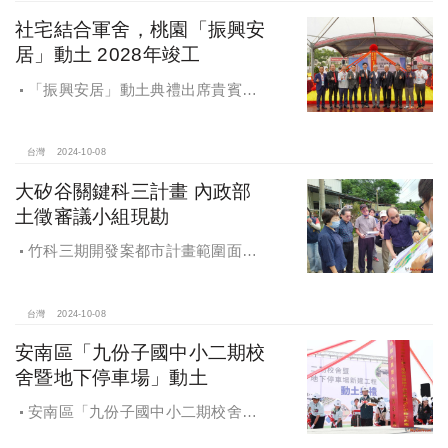
社宅結合軍舍，桃園「振興安
居」動土 2028年竣工
「振興安居」動土典禮出席貴賓有
內政部董建宏政務次長、國家住都中
心花敬群董事長、立法委員魯明哲、
財政部國有財產署曾國基署長、桃園
台灣
2024-10-08
市都市發展局江南志局長等各方嘉
大矽谷關鍵科三計畫 內政部
賓，祈求工程順利進行。
土徵審議小組現勘
竹科三期開發案都市計畫範圍面積
453.94公頃，計畫區位主要開發範圍
是竹東頭重、二重、三重與柯子湖部
分地區
台灣
2024-10-08
安南區「九份子國中小二期校
舍暨地下停車場」動土
安南區「九份子國中小二期校舍暨
地下停車場」動土 黃偉哲：為當地提