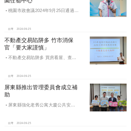
園住都中心
桃園市政會議2024年9月25日通過
「桃園市住宅及都市更新中心設置自
治條例」將原本社宅服務中心改制為
住都中心
台灣
2024-09-25
不動產交易陷阱多 竹市消保
官「要大家謹慎」
不動產交易陷阱多 買房看屋、查
價、議價、審閱步驟不可少
台灣
2024-09-25
屏東縣推出管理委員會成立補
助
屏東縣強化老舊公寓大廈公共安全
檢查與管理 推出管理委員會成立補助
台灣
2024-09-25