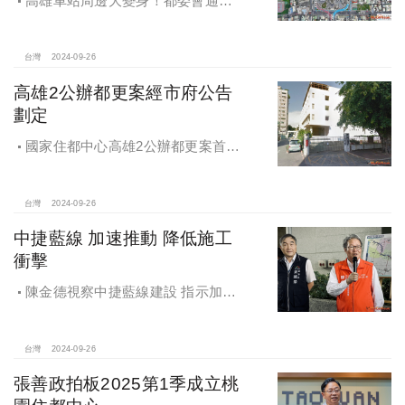
高雄車站周邊大變身！都委會通過
車專四、五更新計畫
台灣
2024-09-26
高雄2公辦都更案經市府公告
劃定
國家住都中心高雄2公辦都更案首度
公開更新地區經市府公告劃定
台灣
2024-09-26
中捷藍線 加速推動 降低施工
衝擊
陳金德視察中捷藍線建設 指示加速
推動 降低施工衝擊
台灣
2024-09-26
張善政拍板2025第1季成立桃