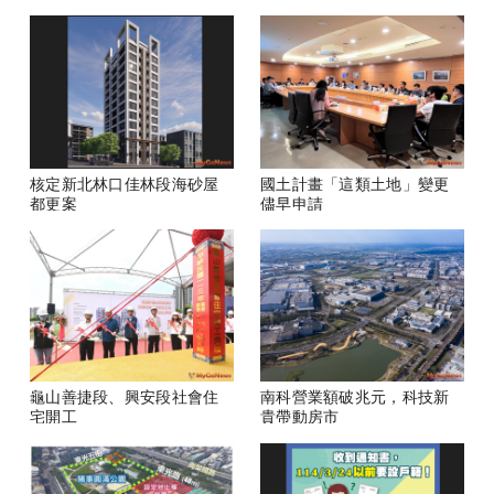
核定新北林口佳林段海砂屋
國土計畫「這類土地」變更
都更案
儘早申請
龜山善捷段、興安段社會住
南科營業額破兆元，科技新
宅開工
貴帶動房市