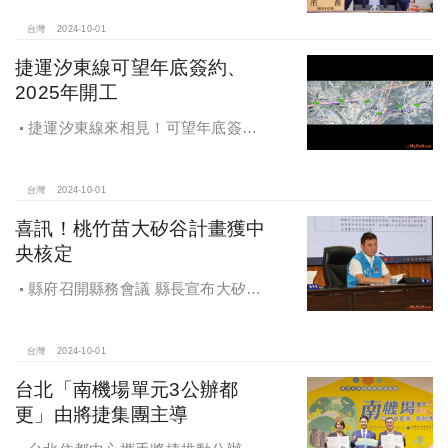
台灣
2024-10-01
捷運汐東線可望年底簽約、
2025年開工
捷運汐東線來相見！可望年底簽約
2025年開工
台灣
2024-10-01
喜訊！桃竹苗大矽谷計畫獲中
央核定
縣府召開縣務會議 縣長宣布大矽谷
好消息
台灣
2024-10-01
台北「南機場單元3公辦都
更」由將捷集團主導