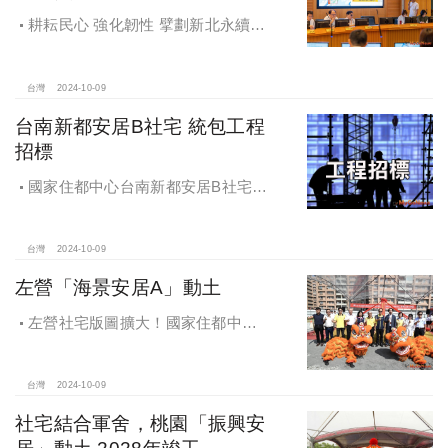
耕耘民心 強化韌性 擘劃新北永續宜
居
台灣
2024-10-09
台南新都安居B社宅 統包工程
招標
國家住都中心台南新都安居B社宅
統包工程招標
台灣
2024-10-09
左營「海景安居A」動土
左營社宅版圖擴大！國家住都中心
「海景安居A」動土
台灣
2024-10-09
社宅結合軍舍，桃園「振興安