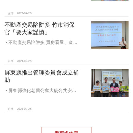
「桃園市住宅及都市更新中心設置自
治條例」將原本社宅服務中心改制為
住都中心
台灣
2024-09-25
不動產交易陷阱多 竹市消保
官「要大家謹慎」
不動產交易陷阱多 買房看屋、查
價、議價、審閱步驟不可少
台灣
2024-09-25
屏東縣推出管理委員會成立補
助
屏東縣強化老舊公寓大廈公共安全
檢查與管理 推出管理委員會成立補助
台灣
2024-09-25