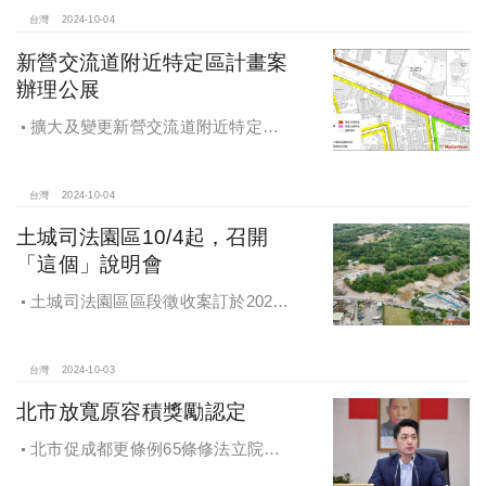
台灣
2024-10-04
新營交流道附近特定區計畫案
辦理公展
擴大及變更新營交流道附近特定區
計畫案辦理再公展作業
台灣
2024-10-04
土城司法園區10/4起，召開
「這個」說明會
土城司法園區區段徵收案訂於2024
年10月4日、7日及8日召開抵價地抽
籤暨配地作業說明會
台灣
2024-10-03
北市放寬原容積獎勵認定
北市促成都更條例65條修法立院初
審通過，放寬原容積獎勵認定