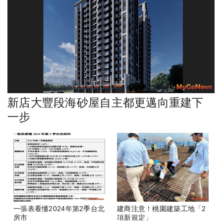
新店大豐段海砂屋自主都更邁向重建下
一步
一張表看懂2024年第2季台北
建商注意！桃園建築工地「2
房市
項新規定」