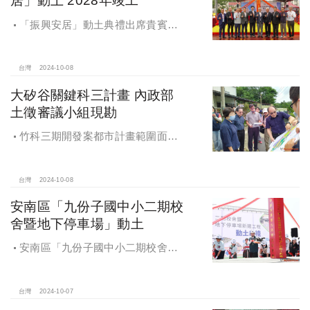
居」動土 2028年竣工
「振興安居」動土典禮出席貴賓有
內政部董建宏政務次長、國家住都中
心花敬群董事長、立法委員魯明哲、
財政部國有財產署曾國基署長、桃園
台灣
2024-10-08
市都市發展局江南志局長等各方嘉
大矽谷關鍵科三計畫 內政部
賓，祈求工程順利進行。
土徵審議小組現勘
竹科三期開發案都市計畫範圍面積
453.94公頃，計畫區位主要開發範圍
是竹東頭重、二重、三重與柯子湖部
分地區
台灣
2024-10-08
安南區「九份子國中小二期校
舍暨地下停車場」動土
安南區「九份子國中小二期校舍暨
地下停車場」動土 黃偉哲：為當地提
供便捷就學及優質生活環境
台灣
2024-10-07