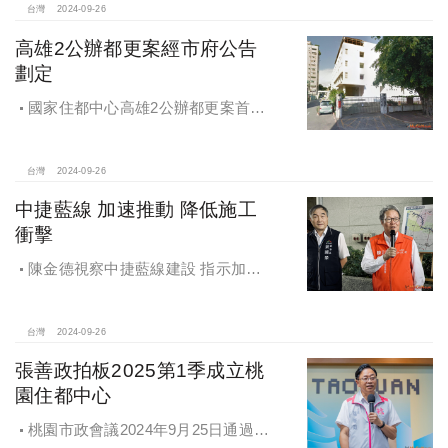
台灣
2024-09-26
高雄2公辦都更案經市府公告
劃定
國家住都中心高雄2公辦都更案首度
公開更新地區經市府公告劃定
台灣
2024-09-26
中捷藍線 加速推動 降低施工
衝擊
陳金德視察中捷藍線建設 指示加速
推動 降低施工衝擊
台灣
2024-09-26
張善政拍板2025第1季成立桃
園住都中心
桃園市政會議2024年9月25日通過