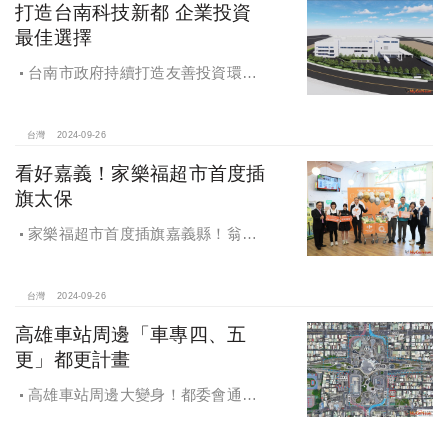
打造台南科技新都 企業投資
最佳選擇
台南市政府持續打造友善投資環
境，統計2019年迄今，共新增1,598件
投資案，吸引2,153億元投資額，增加
超過5萬個就業機會
台灣
2024-09-26
看好嘉義！家樂福超市首度插
旗太保
家樂福超市首度插旗嘉義縣！翁章
梁蒞臨歡慶開幕
台灣
2024-09-26
高雄車站周邊「車專四、五
更」都更計畫
高雄車站周邊大變身！都委會通過
車專四、五更新計畫