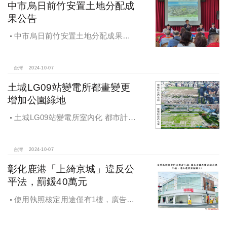
中市烏日前竹安置土地分配成
果公告
中市烏日前竹安置土地分配成果公
告 創新行政流程共創雙贏
台灣
2024-10-07
土城LG09站變電所都畫變更
增加公園綠地
土城LG09站變電所室內化 都市計畫
變更增加公園綠地
台灣
2024-10-07
彰化鹿港「上綺京城」違反公
平法，罰鍰40萬元
使用執照核定用途僅有1樓，廣告宣
稱及圖示卻出現2樓及夾層設計，違法
遭罰!