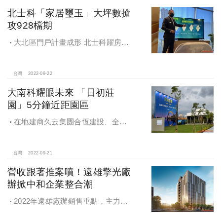
源設計師，集結中台灣最強精品豪宅
北士科「家居璽玉」大坪數搶
建築設計團隊設計，打造質青世代時
攻928檔期
尚輕豪宅社區。
大北區門戶計畫成形 北士科躍房市
一級戰區，市場看好
台灣
2022-09-22
大南科耀眼未來 「日初莊
園」5分鐘近距園區
在地建商久云集團合恆建設、全易
建設推出近5000坪微型造鎮案，系列
首發案「日初莊園」位處安定最精華
的港口段，4分鐘上國道一號、9分鐘
台灣
2022-09-21
抵南二高，且鄰近國道八號，加上北
營收跟著推案噴！遠雄擎光廠
外環道路、永康交流道聯絡道工程，
辦掀中和企業整合潮
可迅速串聯台南都會地區
2022年遠雄廠辦銷售重點，主力在
中原站鄰近台灣松下電器的「遠雄擎