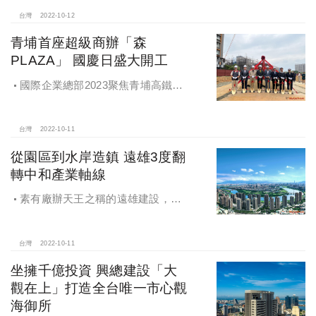
路口的廈門街147巷口角地，有基地
210坪的危老預售案「華和淳萃」登
台灣
2022-10-12
場。
青埔首座超級商辦「森
PLAZA」 國慶日盛大開工
國際企業總部2023聚焦青埔高鐵站
前特區
台灣
2022-10-11
從園區到水岸造鎮 遠雄3度翻
轉中和產業軸線
素有廠辦天王之稱的遠雄建設，了
解中和產業更懂企業痛點，「遠雄擎
光」以頂級科技廠辦規劃，具備商
辦、企業總部的門面形象，產線、研
台灣
2022-10-11
發、物流更能一次到位。
坐擁千億投資 興總建設「大
觀在上」打造全台唯一市心觀
海御所