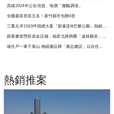
高雄2024年公告現值、地價「微幅調漲」
全國最富里前五名！新竹縣市包辦4里
三重左岸1563坪指標大案『新濠漾III巴黎公園』熱銷開工
跟著麥當勞投資金店舖，福星北路商圈「遠雄藝舍」金店炙手可熱
做住戶一輩子靠山 桃績優品牌「展志建設」以自住心蓋房
熱銷推案