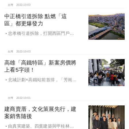
級公設，更值得一提的宴會廳也再現
台灣
2022-10-03
君品「頤宮」文人貴氣。
中正橋引道拆除 點燃「這
區」都更爆發力
忠孝橋引道拆除，打開西區門戶計
畫序章，中正、萬華、大同齊聲喊
漲，其中漲最兇是本來相對低檔的大
同區，從77萬，瞬間跳上9字頭，近一
台灣
2022-10-03
年半大同區更不乏單價賣上120萬以上
高雄「高鐵特區」新案房價將
的案子。
上看5字頭！
北城計劃×高鐵站前首排，「芳崗高
鐵棧」全新完工！
台灣
2022-10-01
建商賣厝，文化策展先行，建
案銷售隨後
由真実建築、四葉建築與甲桂林廣