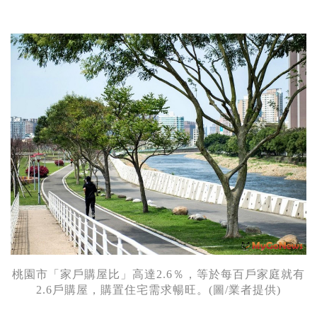
桃園市「家戶購屋比」高達2.6％，等於每百戶家庭就有
2.6戶購屋，購置住宅需求暢旺。(圖/業者提供)