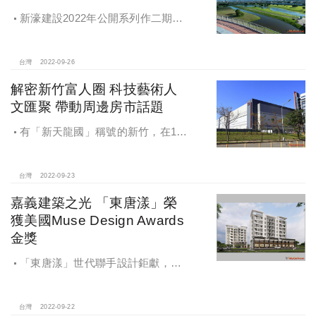
新濠建設2022年公開系列作二期
「新濠漾II-紐約公園」，該案規劃地
上25層、地下4層的純住宅大樓，劃設
市場接受度高的20~33坪、2~3房產
台灣
2022-09-26
品，獲得相當不錯的市場迴響。
解密新竹富人圈 科技藝術人
文匯聚 帶動周邊房市話題
有「新天龍國」稱號的新竹，在16
萬人科技新貴的加持下，帶動高消費
力與買房需求，觀察近期全台房市即
便進入冷靜期，仍澆不息科技新貴買
台灣
2022-09-23
屋的需求。
嘉義建築之光 「東唐漾」榮
獲美國Muse Design Awards
金獎
「東唐漾」世代聯手設計鉅獻，由
國家建築金獎建商東唐建設蔡敏慧設
計總監、台中七期豪宅建築大師謝祥
偉建築師、德國IF獲獎白水設計李金
台灣
2022-09-22