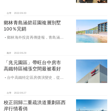
告在台北市建國北路攜手打造的文化
中心「Gallery真葉」，於2022年9月
30日舉行開幕茶會
台灣
2022-09-30
鄉林青島涵碧莊園複層別墅
100％完銷
鄉林海外投資再傳捷報，青島涵碧
莊園複層別墅100％完銷，成都R6住
宅案10月將公開
兩岸
2022-09-29
「兆元園區」帶旺台中房市
高鐵特區補漲空間最被看好
台中高鐵特定區房價演變史，從重
劃區剛啟動時的1字頭，緩步上升至2
字頭、3字頭，再到下半年市場預測房
價即將「坐四望五」，足見其區域增
台灣
2022-09-27
值潛力
校正回歸二重疏洪道重劃區西
岸行情看俏