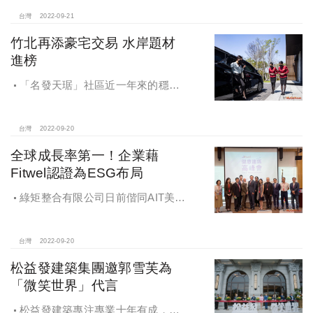
光」案，規劃全棟6,900坪，是目前市
場上可當企業總部、包層包棟的稀缺
台灣
2022-09-21
標的。
竹北再添豪宅交易 水岸題材
進榜
「名發天琚」社區近一年來的穩健
增值力道，該案中樓層站穩5字頭、高
樓層挑戰6字頭繼續創新價的態勢明
確。
台灣
2022-09-20
全球成長率第一！企業藉
Fitwel認證為ESG布局
綠矩整合有限公司日前偕同AIT美國
在台協會、CfAD美國積極設計中心，
舉辦了「Fitwel健康建築高峰會」，現
場邀請到在Fitwel認證中展現卓越領導
台灣
2022-09-20
力的企業領袖，共同為企業防疫、
松益發建築集團邀郭雪芙為
ESG布局及打造永續社區健康宅等議
「微笑世界」代言
題進行交流
松益發建築專注專業十年有成，首