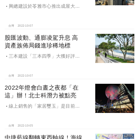
興總建設於苓雅市心推出成屋大樓
「大觀在上」，緊鄰亞洲新灣區，坐
擁逾2000億元建設投資，地上26樓擎
天建築，將港都山海河港美景一覽無
台灣
2022-10-07
遺，成為富豪搶進市區唯一首選。
股匯波動、通膨凌駕升息 高
資產族佈局錢進珍稀地標
三本建設「三本四季」大獲好評、
締造佳績後，再於青溪一路、春日路
三面臨路角地推出「三本大序」，全
案由亞洲建築大師姚仁喜主理，植入
台灣
2022-10-07
國際建築DNA，運用清水牆和玻璃、
2022年燈會白晝之夜都「在
打造以人文、品味交織的都會地景，
這」辦！北士科潛力被點亮
為小檜溪勾勒出傲人天際線。
線上銷售的「家居璽玉」是目前唯
一福星公園首排千坪地王基地推案，
主打戶戶三面大採光的76坪、67坪房
型。銷售人員透露，76坪悉數完銷，
台灣
2022-10-05
67坪雙主臥戶型銷況熱烈。
中捷藍線翻轉東西軸線！海線