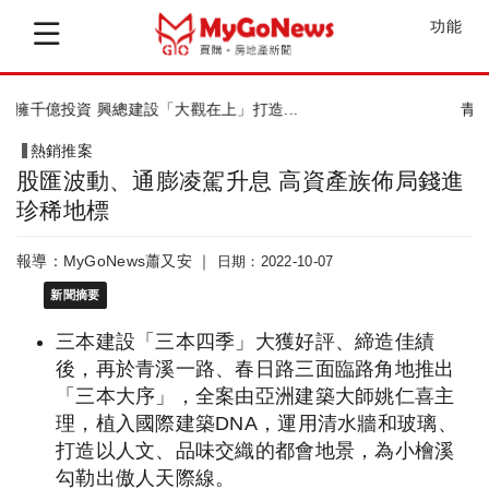
功能
青埔首座超級商辦「森PLAZA」 國慶...
熱銷推案
股匯波動、通膨凌駕升息 高資產族佈局錢進
珍稀地標
報導：MyGoNews蕭又安 ｜
日期：2022-10-07
新聞摘要
三本建設「三本四季」大獲好評、締造佳績
後，再於青溪一路、春日路三面臨路角地推出
「三本大序」，全案由亞洲建築大師姚仁喜主
理，植入國際建築DNA，運用清水牆和玻璃、
打造以人文、品味交織的都會地景，為小檜溪
勾勒出傲人天際線。