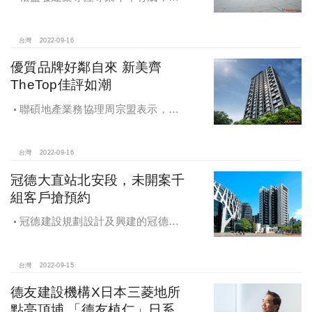
推72小時即報即修，崗石巴洛克藝術
帝標，「微笑世界」磅礡落成，甜美
女神郭雪芙首度為房地產品牌代言
台灣
2022-09-16
優質品牌好鄰自來 新美齊
TheTop佳評如潮
聯碩地產業務協理周宗盟表示，
「新美齊The Top」截至目前成交客層
超過一半來自北市，看好一橋西區門
戶的未來潛力、雙北無界的絕佳地段
台灣
2022-09-16
條件，更看中新美齊超規格規劃。
冠德大直站北安段，未開案千
組客戶搶預約
冠德建設規劃設計及興建的冠德北
安案，為地上16層、地下3層的住宅大
樓，位在大直站出口，該案鄰近實踐
大學、大直高中、北安國中及大直國
台灣
2022-09-15
小等學校用地，也距離美麗華商圈與
德友建設機構X日本三菱地所
內湖科學園區不遠，以「人文匯聚場
點亮頂埔 「德友植仁」日系