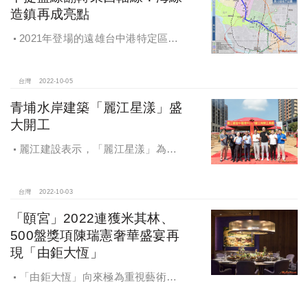
造鎮再成亮點
2021年登場的遠雄台中港特定區造
鎮第九期「遠雄幸福成」，共計2495
戶，2022年第三季也已銷售八成，房
價穩穩站上3字頭，如今藍線利多為房
台灣
2022-10-05
價行情與買氣再添支撐力道。
青埔水岸建築「麗江星漾」盛
大開工
麗江建設表示，「麗江星漾」為公
司於A18站前特區嚴選及精心規劃的
熱銷建案，在選地之初便格外重視，
不少建商拼命想要擠進商業搖滾區，
台灣
2022-10-03
但麗江卻是選擇了臨新街溪首排的這
「頤宮」2022連獲米其林、
塊基地。
500盤獎項陳瑞憲奢華盛宴再
現「由鉅大恆」
「由鉅大恆」向來極為重視藝術生
活的林嘉琪董事長特別央請陳瑞憲放
手設計，精鑄多達1800坪的21項安縵