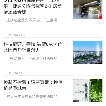
湛」捷運公園景觀宅2-3 房受
購屋族青睞
上揚建設優先佈局推出「上揚湛」
首購大樓住宅建案。基地就座落大寮
捷運特區旁，與公園預定地為鄰，更
是區域少見捷運公園景觀宅。「上揚
台灣
2022-10-12
湛」規劃坪數23~37坪的2至3房，全
科技龍頭、壽險 溢價8成卡位
棟戶數僅單純98戶，全平面車位、衛
北區門戶計畫潛力
浴皆開窗通風宜居規劃。
「家居璽玉」卡位北士科稀有的萬
坪福星公園首排地王地段，76坪完
銷，67坪雙主臥產品預約熱烈。社區
更首創獨幢休閒會館，規畫23米室內
台灣
2022-10-12
溫水泳池俱樂部與空中網球場。
換新不捨舊！這區買盤：換屋
還是買城南
有近三年沒有新預售登場的廈門
街，在2022年第四季於廈門街與水源