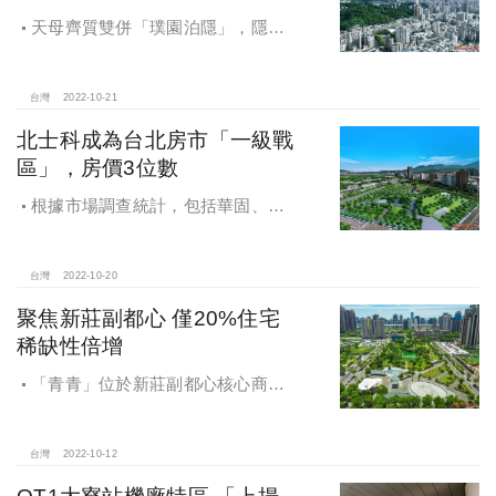
天母齊質雙併「璞園泊隱」，隱富
名人鍾愛，採用SC鋼骨系統，並加強
結構設計從一般大樓結構EPA=0.24G
提昇至0.26G係數；設計耐震震度：
台灣
2022-10-21
從規範5級強提高至6級；並採用日本
北士科成為台北房市「一級戰
國寶古蹟指定採用之住友制震。
區」，房價3位數
根據市場調查統計，包括華固、國
泰、長虹、潤泰新、璞園、璞真、宏
普、達麗等建商紛紛插旗推案的北士
科，2022年約有500億案量登場。
台灣
2022-10-20
聚焦新莊副都心 僅20%住宅
稀缺性倍增
「青青」位於新莊副都心核心商業
重鎮中僅約20％的純住宅用地，週邊
擁有宏匯廣場、晶冠廣場兩大購物中
心，美食、購物、休閒、商務，各項
台灣
2022-10-12
機能一應俱全。
OT1大寮站機廠特區 「上揚