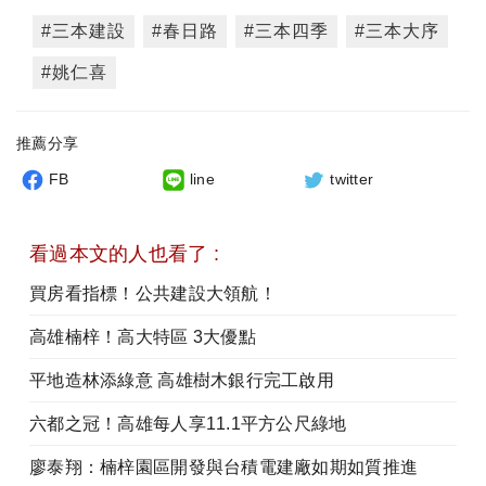
#三本建設
#春日路
#三本四季
#三本大序
#姚仁喜
推薦分享
FB
line
twitter
看過本文的人也看了 :
買房看指標！公共建設大領航！
高雄楠梓！高大特區 3大優點
平地造林添綠意 高雄樹木銀行完工啟用
六都之冠！高雄每人享11.1平方公尺綠地
廖泰翔：楠梓園區開發與台積電建廠如期如質推進