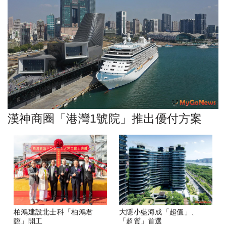
漢神商圈「港灣1號院」推出優付方案
柏鴻建設北士科「柏鴻君
大隱小藍海成「超值」、
臨」開工
「超質」首選