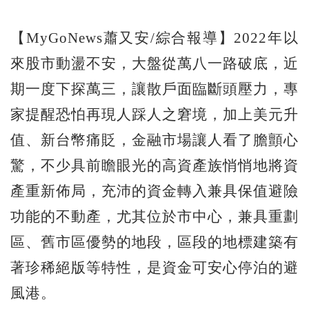
【MyGoNews蕭又安/綜合報導】2022年以
來股市動盪不安，大盤從萬八一路破底，近
期一度下探萬三，讓散戶面臨斷頭壓力，專
家提醒恐怕再現人踩人之窘境，加上美元升
值、新台幣痛貶，金融市場讓人看了膽顫心
驚，不少具前瞻眼光的高資產族悄悄地將資
產重新佈局，充沛的資金轉入兼具保值避險
功能的不動產，尤其位於市中心，兼具重劃
區、舊市區優勢的地段，區段的地標建築有
著珍稀絕版等特性，是資金可安心停泊的避
風港。