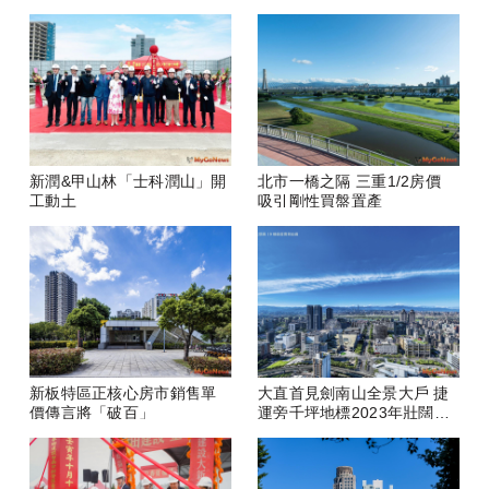
新潤&甲山林「士科潤山」開
北市一橋之隔 三重1/2房價
工動土
吸引剛性買盤置產
新板特區正核心房市銷售單
大直首見劍南山全景大戶 捷
價傳言將「破百」
運旁千坪地標2023年壯闊落
成