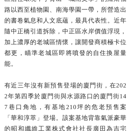
路以西至植物園、南海學園一帶，所營造出
的書卷氣息和人文底蘊，最具代表性。近年
隨中正橋引道拆除，中正區水岸價值浮現，
加上濃厚的老城區情懷，讓開發商積極卡位
都更，瞄準老城區即將噴發的自住換屋量
能。
有近三年沒有新預售登場的廈門街，在202
2年第四季於廈門街與水源路口的廈門街14
7巷口角地，有基地210坪的危老預售案
「華和淳萃」登場。該案基地背靠氣派豪華
的昭和纖維工業株式會社社長廣田為吉宅