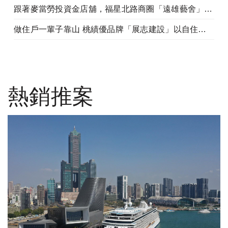
跟著麥當勞投資金店舖，福星北路商圈「遠雄藝舍」金店炙手可熱
做住戶一輩子靠山 桃績優品牌「展志建設」以自住心蓋房
熱銷推案