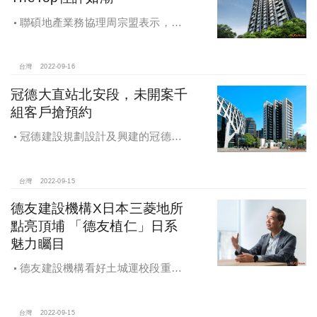
聯碩地產業務協理周宗盟表示，
「新美齊The Top」截至目前成交客層
超過一半來自北市，看好一橋西區門
戶的未來潛力、雙北無界的絕佳地段
台灣
2022-09-16
條件，更看中新美齊超規格規劃。
冠德大直站北安段，未開案千
組客戶搶預約
冠德建設規劃設計及興建的冠德北
安案，為地上16層、地下3層的住宅大
樓，位在大直站出口，該案鄰近實踐
大學、大直高中、北安國中及大直國
台灣
2022-09-15
小等學校用地，也距離美麗華商圈與
德友建設機構X日本三菱地所
內湖科學園區不遠，以「人文匯聚場
點亮頂埔 「德友植仁」日系
域」為整體發展定位。
魅力矚目
德友建設機構看好土城運校段重劃
區核心地段，頂埔站前200米A級地段
打造德友新案，頂埔站3分鐘，土城難
得一見的全日系基因，德友建設機
台灣
2022-09-15