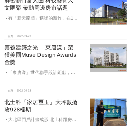
解密新竹富人圈 科技藝術人
文匯聚 帶動周邊房市話題
有「新天龍國」稱號的新竹，在16
萬人科技新貴的加持下，帶動高消費
力與買房需求，觀察近期全台房市即
便進入冷靜期，仍澆不息科技新貴買
台灣
2022-09-23
屋的需求。
嘉義建築之光 「東唐漾」榮
獲美國Muse Design Awards
金獎
「東唐漾」世代聯手設計鉅獻，由
國家建築金獎建商東唐建設蔡敏慧設
計總監、台中七期豪宅建築大師謝祥
偉建築師、德國IF獲獎白水設計李金
台灣
2022-09-22
源設計師，集結中台灣最強精品豪宅
北士科「家居璽玉」大坪數搶
建築設計團隊設計，打造質青世代時
攻928檔期
尚輕豪宅社區。
大北區門戶計畫成形 北士科躍房市
一級戰區，市場看好