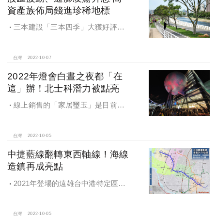
資產族佈局錢進珍稀地標
三本建設「三本四季」大獲好評、
締造佳績後，再於青溪一路、春日路
三面臨路角地推出「三本大序」，全
案由亞洲建築大師姚仁喜主理，植入
台灣
2022-10-07
國際建築DNA，運用清水牆和玻璃、
2022年燈會白晝之夜都「在
打造以人文、品味交織的都會地景，
這」辦！北士科潛力被點亮
為小檜溪勾勒出傲人天際線。
線上銷售的「家居璽玉」是目前唯
一福星公園首排千坪地王基地推案，
主打戶戶三面大採光的76坪、67坪房
型。銷售人員透露，76坪悉數完銷，
台灣
2022-10-05
67坪雙主臥戶型銷況熱烈。
中捷藍線翻轉東西軸線！海線
造鎮再成亮點
2021年登場的遠雄台中港特定區造
鎮第九期「遠雄幸福成」，共計2495
戶，2022年第三季也已銷售八成，房
價穩穩站上3字頭，如今藍線利多為房
台灣
2022-10-05