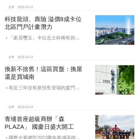
捷運特區旁，與公園預定地為鄰，更
是區域少見捷運公園景觀宅。「上揚
台灣
2022-10-12
湛」規劃坪數23~37坪的2至3房，全
科技龍頭、壽險 溢價8成卡位
棟戶數僅單純98戶，全平面車位、衛
北區門戶計畫潛力
浴皆開窗通風宜居規劃。
「家居璽玉」卡位北士科稀有的萬
坪福星公園首排地王地段，76坪完
銷，67坪雙主臥產品預約熱烈。社區
更首創獨幢休閒會館，規畫23米室內
台灣
2022-10-12
溫水泳池俱樂部與空中網球場。
換新不捨舊！這區買盤：換屋
還是買城南
有近三年沒有新預售登場的廈門
街，在2022年第四季於廈門街與水源
路口的廈門街147巷口角地，有基地
210坪的危老預售案「華和淳萃」登
台灣
2022-10-12
場。
青埔首座超級商辦「森
PLAZA」 國慶日盛大開工
國際企業總部2023聚焦青埔高鐵站