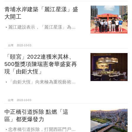
價行情與買氣再添支撐力道。
青埔水岸建築「麗江星漾」盛
大開工
麗江建設表示，「麗江星漾」為公
司於A18站前特區嚴選及精心規劃的
熱銷建案，在選地之初便格外重視，
不少建商拼命想要擠進商業搖滾區，
台灣
2022-10-03
但麗江卻是選擇了臨新街溪首排的這
「頤宮」2022連獲米其林、
塊基地。
500盤獎項陳瑞憲奢華盛宴再
現「由鉅大恆」
「由鉅大恆」向來極為重視藝術生
活的林嘉琪董事長特別央請陳瑞憲放
手設計，精鑄多達1800坪的21項安縵
級公設，更值得一提的宴會廳也再現
台灣
2022-10-03
君品「頤宮」文人貴氣。
中正橋引道拆除 點燃「這
區」都更爆發力
忠孝橋引道拆除，打開西區門戶計