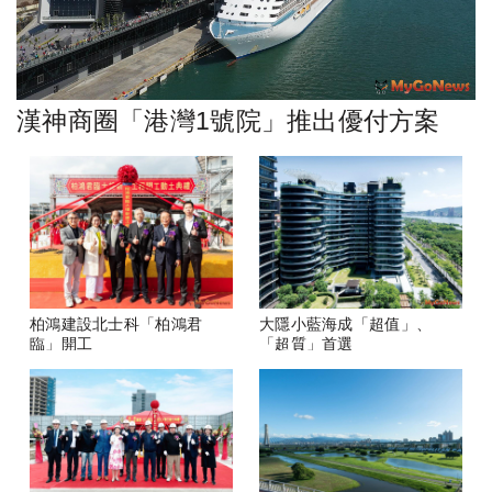
漢神商圈「港灣1號院」推出優付方案
柏鴻建設北士科「柏鴻君
大隱小藍海成「超值」、
臨」開工
「超質」首選