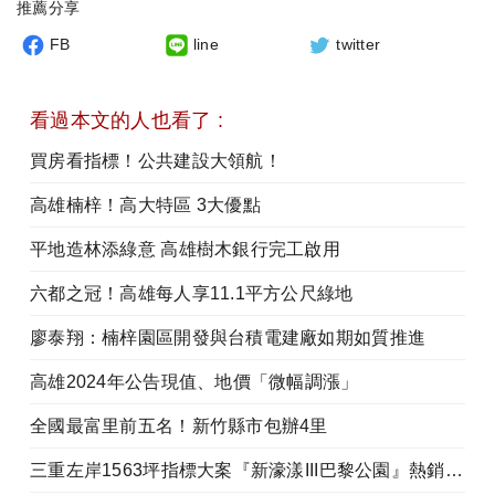
推薦分享
FB
line
twitter
看過本文的人也看了 :
買房看指標！公共建設大領航！
高雄楠梓！高大特區 3大優點
平地造林添綠意 高雄樹木銀行完工啟用
六都之冠！高雄每人享11.1平方公尺綠地
廖泰翔：楠梓園區開發與台積電建廠如期如質推進
高雄2024年公告現值、地價「微幅調漲」
全國最富里前五名！新竹縣市包辦4里
三重左岸1563坪指標大案『新濠漾III巴黎公園』熱銷開工