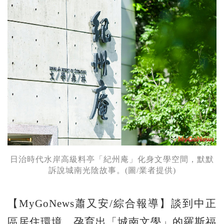
日治時代水岸高級料亭「紀州庵」化身文學空間，默默
訴說城南光陰故事。(圖/業者提供)
【MyGoNews蕭又安/綜合報導】談到中正
區居住環境，孕育出「城南文學」的羅斯福