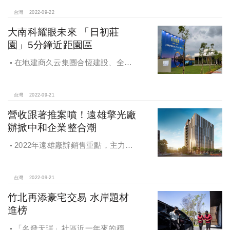
台灣
2022-09-22
大南科耀眼未來 「日初莊
園」5分鐘近距園區
在地建商久云集團合恆建設、全易
建設推出近5000坪微型造鎮案，系列
首發案「日初莊園」位處安定最精華
的港口段，4分鐘上國道一號、9分鐘
台灣
2022-09-21
抵南二高，且鄰近國道八號，加上北
營收跟著推案噴！遠雄擎光廠
外環道路、永康交流道聯絡道工程，
辦掀中和企業整合潮
可迅速串聯台南都會地區
2022年遠雄廠辦銷售重點，主力在
中原站鄰近台灣松下電器的「遠雄擎
光」案，規劃全棟6,900坪，是目前市
場上可當企業總部、包層包棟的稀缺
台灣
2022-09-21
標的。
竹北再添豪宅交易 水岸題材
進榜
「名發天琚」社區近一年來的穩健