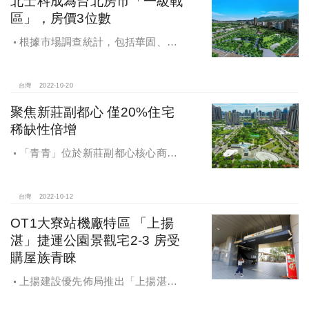
北士科成為台北房市「一級戰
國寶古蹟指定採用之住友制震。
區」，房價3位數
根據市場調查統計，包括華固、國
泰、長虹、潤泰新、璞園、璞真、宏
普、達麗等建商紛紛插旗推案的北士
科，2022年約有500億案量登場。
台灣
2022-10-20
聚焦新莊副都心 僅20%住宅
稀缺性倍增
「青青」位於新莊副都心核心商業
重鎮中僅約20％的純住宅用地，週邊
擁有宏匯廣場、晶冠廣場兩大購物中
心，美食、購物、休閒、商務，各項
台灣
2022-10-12
機能一應俱全。
OT1大寮站機廠特區 「上揚
湛」捷運公園景觀宅2-3 房受
購屋族青睞
上揚建設優先佈局推出「上揚湛」
首購大樓住宅建案。基地就座落大寮