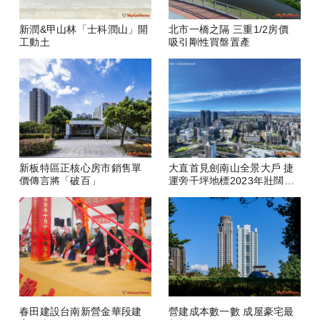
新潤&甲山林「士科潤山」開
北市一橋之隔 三重1/2房價
工動土
吸引剛性買盤置產
新板特區正核心房市銷售單
大直首見劍南山全景大戶 捷
價傳言將「破百」
運旁千坪地標2023年壯闊落
成
春田建設台南新營金華段建
營建成本數一數 成屋豪宅最