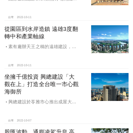
前特區
台灣
2022-10-11
從園區到水岸造鎮 遠雄3度翻
轉中和產業軸線
素有廠辦天王之稱的遠雄建設，了
解中和產業更懂企業痛點，「遠雄擎
光」以頂級科技廠辦規劃，具備商
辦、企業總部的門面形象，產線、研
台灣
2022-10-11
發、物流更能一次到位。
坐擁千億投資 興總建設「大
觀在上」打造全台唯一市心觀
海御所
興總建設於苓雅市心推出成屋大樓
「大觀在上」，緊鄰亞洲新灣區，坐
擁逾2000億元建設投資，地上26樓擎
天建築，將港都山海河港美景一覽無
台灣
2022-10-07
遺，成為富豪搶進市區唯一首選。
股匯波動、通膨凌駕升息 高