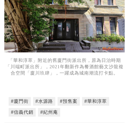
「華和淳萃」附近的舊廈門街派出所，原為日治時期
「川端町派出所」，2021年翻新作為餐酒館藝文沙龍複
合空間「廈川玖肆」，一躍成為城南潮流打卡點。
#廈門街
#水源路
#預售案
#華和淳萃
#信義代銷
#紀州庵