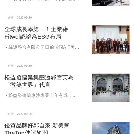
增值力道，該案中樓層站穩5字頭、高
樓層挑戰6字頭繼續創新價的態勢明
確。
台灣
2022-09-20
全球成長率第一！企業藉
Fitwel認證為ESG布局
綠矩整合有限公司日前偕同AIT美國
在台協會、CfAD美國積極設計中心，
舉辦了「Fitwel健康建築高峰會」，現
場邀請到在Fitwel認證中展現卓越領導
台灣
2022-09-20
力的企業領袖，共同為企業防疫、
松益發建築集團邀郭雪芙為
ESG布局及打造永續社區健康宅等議
「微笑世界」代言
題進行交流
松益發建築專注專業十年有成，首
推72小時即報即修，崗石巴洛克藝術
帝標，「微笑世界」磅礡落成，甜美
女神郭雪芙首度為房地產品牌代言
台灣
2022-09-16
優質品牌好鄰自來 新美齊
TheTop佳評如潮