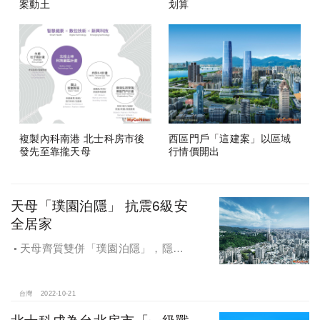
案動土
划算
複製內科南港 北士科房市後
西區門戶「這建案」以區域
發先至靠攏天母
行情價開出
天母「璞園泊隱」 抗震6級安
全居家
天母齊質雙併「璞園泊隱」，隱富
名人鍾愛，採用SC鋼骨系統，並加強
結構設計從一般大樓結構EPA=0.24G
提昇至0.26G係數；設計耐震震度：
台灣
2022-10-21
從規範5級強提高至6級；並採用日本