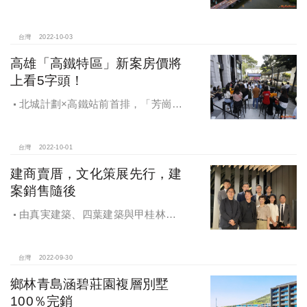
畫序章，中正、萬華、大同齊聲喊
漲，其中漲最兇是本來相對低檔的大
同區，從77萬，瞬間跳上9字頭，近一
台灣
2022-10-03
年半大同區更不乏單價賣上120萬以上
高雄「高鐵特區」新案房價將
的案子。
上看5字頭！
北城計劃×高鐵站前首排，「芳崗高
鐵棧」全新完工！
台灣
2022-10-01
建商賣厝，文化策展先行，建
案銷售隨後
由真実建築、四葉建築與甲桂林廣
告在台北市建國北路攜手打造的文化
中心「Gallery真葉」，於2022年9月
30日舉行開幕茶會
台灣
2022-09-30
鄉林青島涵碧莊園複層別墅
100％完銷