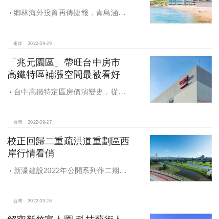
鄉林海外投資再傳捷報，青島涵碧
莊園複層別墅100％完銷，成都R6住
宅案10月將公開
兩岸
2022-09-29
「兆元園區」帶旺台中房市
高鐵特區補漲空間最被看好
台中高鐵特定區房價演變史，從重
劃區剛啟動時的1字頭，緩步上升至2
字頭、3字頭，再到下半年市場預測房
價即將「坐四望五」，足見其區域增
台灣
2022-09-27
值潛力
校正回歸二重疏洪道重劃區西
岸行情看俏
新濠建設2022年公開系列作二期
「新濠漾II-紐約公園」，該案規劃地
上25層、地下4層的純住宅大樓，劃設
市場接受度高的20~33坪、2~3房產
台灣
2022-09-26
品，獲得相當不錯的市場迴響。