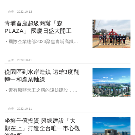
路口的廈門街147巷口角地，有基地
210坪的危老預售案「華和淳萃」登
台灣
2022-10-12
場。
青埔首座超級商辦「森
PLAZA」 國慶日盛大開工
國際企業總部2023聚焦青埔高鐵站
前特區
台灣
2022-10-11
從園區到水岸造鎮 遠雄3度翻
轉中和產業軸線
素有廠辦天王之稱的遠雄建設，了
解中和產業更懂企業痛點，「遠雄擎
光」以頂級科技廠辦規劃，具備商
辦、企業總部的門面形象，產線、研
台灣
2022-10-11
發、物流更能一次到位。
坐擁千億投資 興總建設「大
觀在上」打造全台唯一市心觀