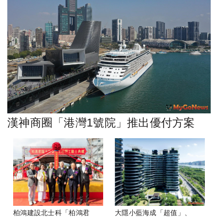
漢神商圈「港灣1號院」推出優付方案
柏鴻建設北士科「柏鴻君
大隱小藍海成「超值」、