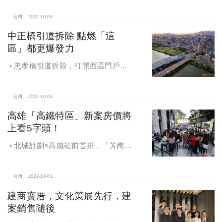
手設計，精鑄多達1800坪的21項安縵
級公設，更值得一提的宴會廳也再現
台灣
2022-10-03
君品「頤宮」文人貴氣。
中正橋引道拆除 點燃「這
區」都更爆發力
忠孝橋引道拆除，打開西區門戶計
畫序章，中正、萬華、大同齊聲喊
漲，其中漲最兇是本來相對低檔的大
同區，從77萬，瞬間跳上9字頭，近一
台灣
2022-10-03
年半大同區更不乏單價賣上120萬以上
高雄「高鐵特區」新案房價將
的案子。
上看5字頭！
北城計劃×高鐵站前首排，「芳崗高
鐵棧」全新完工！
台灣
2022-10-01
建商賣厝，文化策展先行，建
案銷售隨後