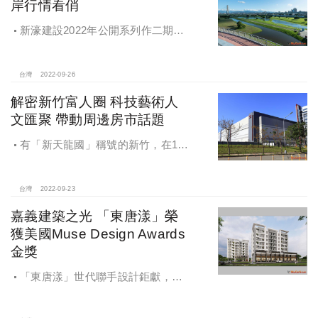
岸行情看俏
新濠建設2022年公開系列作二期
「新濠漾II-紐約公園」，該案規劃地
上25層、地下4層的純住宅大樓，劃設
市場接受度高的20~33坪、2~3房產
台灣
2022-09-26
品，獲得相當不錯的市場迴響。
解密新竹富人圈 科技藝術人
文匯聚 帶動周邊房市話題
有「新天龍國」稱號的新竹，在16
萬人科技新貴的加持下，帶動高消費
力與買房需求，觀察近期全台房市即
便進入冷靜期，仍澆不息科技新貴買
台灣
2022-09-23
屋的需求。
嘉義建築之光 「東唐漾」榮
獲美國Muse Design Awards
金獎
「東唐漾」世代聯手設計鉅獻，由
國家建築金獎建商東唐建設蔡敏慧設
計總監、台中七期豪宅建築大師謝祥