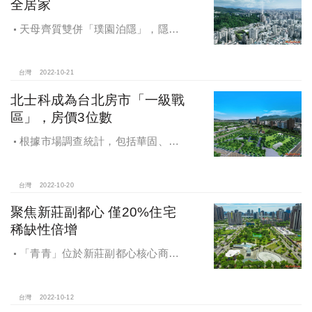
全居家
天母齊質雙併「璞園泊隱」，隱富
名人鍾愛，採用SC鋼骨系統，並加強
結構設計從一般大樓結構EPA=0.24G
提昇至0.26G係數；設計耐震震度：
台灣
2022-10-21
從規範5級強提高至6級；並採用日本
北士科成為台北房市「一級戰
國寶古蹟指定採用之住友制震。
區」，房價3位數
根據市場調查統計，包括華固、國
泰、長虹、潤泰新、璞園、璞真、宏
普、達麗等建商紛紛插旗推案的北士
科，2022年約有500億案量登場。
台灣
2022-10-20
聚焦新莊副都心 僅20%住宅
稀缺性倍增
「青青」位於新莊副都心核心商業
重鎮中僅約20％的純住宅用地，週邊
擁有宏匯廣場、晶冠廣場兩大購物中
心，美食、購物、休閒、商務，各項
台灣
2022-10-12