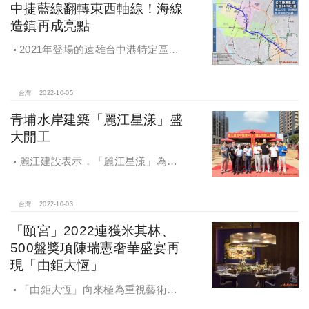
中捷藍線翻轉東西軸線！海線
造鎮再成亮點
2021年登場的遠雄台中港特定區造
鎮第九期「遠雄幸福成」，共計2495
戶，2022年第三季也已銷售八成，房
價穩穩站上3字頭，如今藍線利多為房
台灣
2022-10-05
價行情與買氣再添支撐力道。
青埔水岸建築「麗江星漾」盛
大開工
麗江建設表示，「麗江星漾」為公
司於A18站前特區嚴選及精心規劃的
熱銷建案，在選地之初便格外重視，
不少建商拼命想要擠進商業搖滾區，
台灣
2022-10-03
但麗江卻是選擇了臨新街溪首排的這
「頤宮」2022連獲米其林、
塊基地。
500盤獎項陳瑞憲奢華盛宴再
現「由鉅大恆」
「由鉅大恆」向來極為重視藝術生
活的林嘉琪董事長特別央請陳瑞憲放