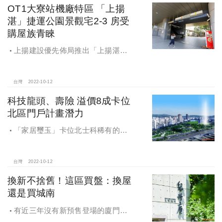
機能一應俱全。
OT1大寮站機廠特區 「上揚
湛」捷運公園景觀宅2-3 房受
購屋族青睞
上揚建設優先佈局推出「上揚湛」
首購大樓住宅建案。基地就座落大寮
捷運特區旁，與公園預定地為鄰，更
是區域少見捷運公園景觀宅。「上揚
台灣
2022-10-12
湛」規劃坪數23~37坪的2至3房，全
科技龍頭、壽險 溢價8成卡位
棟戶數僅單純98戶，全平面車位、衛
北區門戶計畫潛力
浴皆開窗通風宜居規劃。
「家居璽玉」卡位北士科稀有的萬
坪福星公園首排地王地段，76坪完
銷，67坪雙主臥產品預約熱烈。社區
更首創獨幢休閒會館，規畫23米室內
台灣
2022-10-12
溫水泳池俱樂部與空中網球場。
換新不捨舊！這區買盤：換屋
還是買城南
有近三年沒有新預售登場的廈門
街，在2022年第四季於廈門街與水源