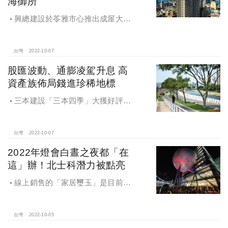
海御所
興總建設於苓雅市心推出成屋大樓
「大觀在上」，緊鄰亞洲新灣區，坐
擁逾2000億元建設投資，地上26樓擎
天建築，將港都山海河港美景一覽無
台灣
2022-10-07
遺，成為富豪搶進市區唯一首選。
股匯波動、通膨凌駕升息 高
資產族佈局錢進珍稀地標
三本建設「三本四季」大獲好評、
締造佳績後，再於青溪一路、春日路
三面臨路角地推出「三本大序」，全
案由亞洲建築大師姚仁喜主理，植入
台灣
2022-10-07
國際建築DNA，運用清水牆和玻璃、
2022年燈會白晝之夜都「在
打造以人文、品味交織的都會地景，
這」辦！北士科潛力被點亮
為小檜溪勾勒出傲人天際線。
線上銷售的「家居璽玉」是目前唯
一福星公園首排千坪地王基地推案，
主打戶戶三面大採光的76坪、67坪房
型。銷售人員透露，76坪悉數完銷，
台灣
2022-10-05
67坪雙主臥戶型銷況熱烈。