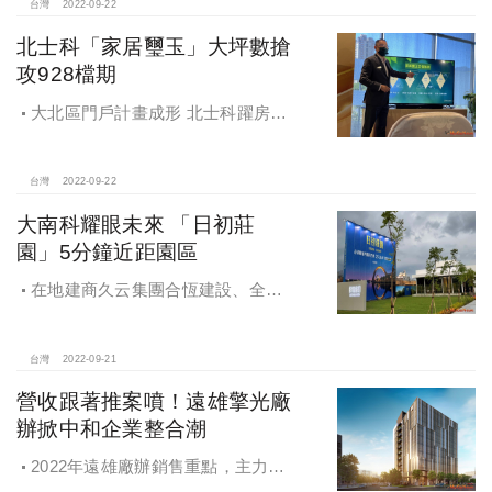
偉建築師、德國IF獲獎白水設計李金
台灣
2022-09-22
源設計師，集結中台灣最強精品豪宅
北士科「家居璽玉」大坪數搶
建築設計團隊設計，打造質青世代時
攻928檔期
尚輕豪宅社區。
大北區門戶計畫成形 北士科躍房市
一級戰區，市場看好
台灣
2022-09-22
大南科耀眼未來 「日初莊
園」5分鐘近距園區
在地建商久云集團合恆建設、全易
建設推出近5000坪微型造鎮案，系列
首發案「日初莊園」位處安定最精華
的港口段，4分鐘上國道一號、9分鐘
台灣
2022-09-21
抵南二高，且鄰近國道八號，加上北
營收跟著推案噴！遠雄擎光廠
外環道路、永康交流道聯絡道工程，
辦掀中和企業整合潮
可迅速串聯台南都會地區
2022年遠雄廠辦銷售重點，主力在
中原站鄰近台灣松下電器的「遠雄擎