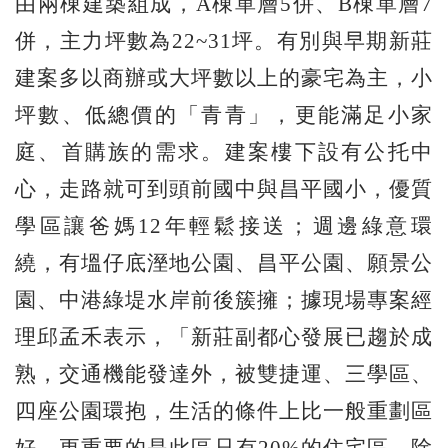
由兩棟建築組成，A棟單層5併、B棟單層7
併，主力坪數為22~31坪。有別與早期新莊
建案多以商辦或大坪數以上的豪宅為主，小
坪數、低總價的「青青」，更能滿足小家
庭、首購族的需求。建案樓下設有公托中
心，走路就可到頭前國中與昌平國小，優質
學區讓爸媽12年輕鬆接送；週邊綠意環
繞，有塭仔底溼地公園、昌平公園、願景公
園、中港綠堤水岸前後簇擁；據現場專案經
理邱孟禾表示，「新莊副都心發展已趨於成
熟，交通機能發達外，被雙捷運、三學區、
四座公園環抱，生活的條件上比一般重劃區