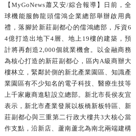
【MyGoNews蕭又安/綜合報導】日前，全
球機能服飾龍頭儒鴻企業總部舉辦啟用典
禮，落腳於新莊副都心的儒鴻總部，斥資6
4億打造出地下4層、地上19樓的建築，預
計將再創造2,000個就業機會。以金融商務
為核心打造的新莊副都心，區內A級商辦大
樓林立，緊鄰於側的新北產業園區、知識產
業園區有不少知名的電子科技、醫療生技等
上千家廠商進駐設立總部。新北市長侯友宜
表示，新北市產業發展以板橋新板特區、新
莊副都心與三重第二行政大樓共3大核心當
作支點，沿新店、蘆南蘆北為南北兩端建構