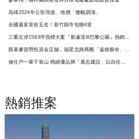
高雄2024年公告現值、地價「微幅調漲」
全國最富里前五名！新竹縣市包辦4里
三重左岸1563坪指標大案『新濠漾III巴黎公園』熱銷開工
跟著麥當勞投資金店舖，福星北路商圈「遠雄藝舍」金店炙手可熱
做住戶一輩子靠山 桃績優品牌「展志建設」以自住心蓋房
熱銷推案