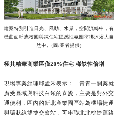
建案特別引進日光、風動、水景，空間流轉中，有
機曲面呼應校園與純住宅區感性氛圍彷彿沐浴大自
然中。(圖/業者提供)
極其精華商業區僅
20%
住宅
稀缺性倍增
現場專案經理邱孟禾表示：「青青一開案就
廣受區域與科技白領的喜愛，主要是對外交
通便利，區內的新北產業園區站為機場捷運
與環狀線雙捷交會站，可串聯北北桃捷運路