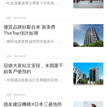
松益發建築專注專業十年有成，首
推72小時即報即修，崗石巴洛克藝術
帝標，「微笑世界」磅礡落成，甜美
女神郭雪芙首度為房地產品牌代言
台灣
2022-09-16
優質品牌好鄰自來 新美齊
TheTop佳評如潮
聯碩地產業務協理周宗盟表示，
「新美齊The Top」截至目前成交客層
超過一半來自北市，看好一橋西區門
戶的未來潛力、雙北無界的絕佳地段
台灣
2022-09-16
條件，更看中新美齊超規格規劃。
冠德大直站北安段，未開案千
組客戶搶預約
冠德建設規劃設計及興建的冠德北
安案，為地上16層、地下3層的住宅大
樓，位在大直站出口，該案鄰近實踐
大學、大直高中、北安國中及大直國
台灣
2022-09-15
小等學校用地，也距離美麗華商圈與
德友建設機構X日本三菱地所
內湖科學園區不遠，以「人文匯聚場