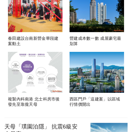
春田建設台南新營金華段建
營建成本數一數 成屋豪宅最
案動土
划算
複製內科南港 北士科房市後
西區門戶「這建案」以區域
發先至靠攏天母
行情價開出
天母「璞園泊隱」 抗震6級安