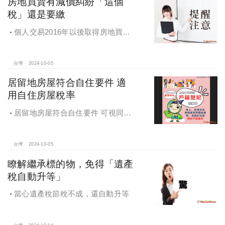
房地買賣有減價糾紛「這個
稅」還是要繳
個人交易2016年以後取得房地買賣
雖有減價糾紛，仍應於所有權移轉登
記日次日起算30日內申報房地合一所
得稅
台灣
2024-10-05
居留地房屋符合自住要件 適
用自住房屋稅率
居留地房屋符合自住要件 可視同該
址辦竣戶籍登記適用自住用房屋稅率
台灣
2024-10-05
瞭解繼承標的物，免得「遺產
稅自動升等」
當心遺產稅節稅不成，還自動升等