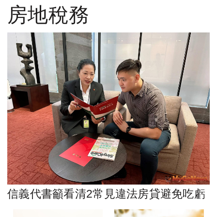
房地稅務
信義代書籲看清2常見違法房貸避免吃虧