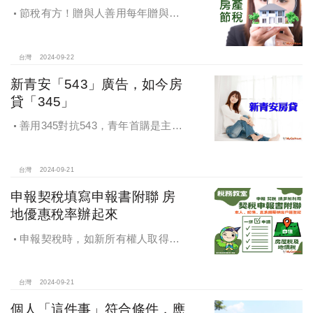
節稅有方！贈與人善用每年贈與稅
免稅額
台灣
2024-09-22
新青安「543」廣告，如今房
貸「345」
善用345對抗543，青年首購是主
流，很多都是父母親贊助自備款助小
孩一臂之力，讓小孩子成家，如何讓
市場回歸正軌，投資客無利可圖，是
台灣
2024-09-21
政府部門應該有的配套。
申報契稅填寫申報書附聯 房
地優惠稅率辦起來
申報契稅時，如新所有權人取得房
屋後符合自住住家使用，請記得一併
填寫「契稅申報書附聯」，即可完成
房屋稅及地價稅優惠稅率之申請。
台灣
2024-09-21
個人「這件事」符合條件，應