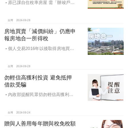
原已課自住稅率房屋 需「辦竣戶籍
登記」才能續按自住稅率課徵房屋
稅！
台灣
2024-09-28
房地買賣「減價糾紛」仍應申
報房地合一所得稅
個人交易2016年以後取得房地買賣
雖有減價糾紛，仍應於所有權移轉登
記日次日起算30日內申報房地合一所
得稅
台灣
2024-09-28
勿輕信高獲利投資 避免抵押
借款受騙
內政部提醒民眾切勿輕信高獲利投
資 避免抵押借款受騙，違法地政士將
予嚴懲
台灣
2024-09-24
贈與人善用每年贈與稅免稅額