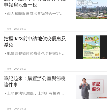
申報房地合一稅
個人移轉股份或出資額符合一定條
件，應申報房地合一稅
台灣
2024-09-17
把握9/23前申請地價稅優惠及
減免
地價調整如何節省荷包？把握9月23
日前申請地價稅優惠及減免
台灣
2024-09-17
筆記起來！購置辦公室與節稅
這件事
土地稅法第30條：土地所有權移轉
或是設定典權，其申報移轉現值.....以
訂約日當期之公告土地現值為準
台灣
2024-09-15