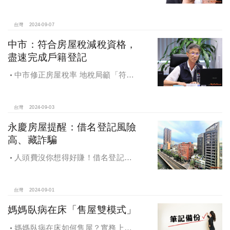
眾把握節稅機會
台灣
2024-09-07
中市：符合房屋稅減稅資格，
盡速完成戶籍登記
中市修正房屋稅率 地稅局籲「符合
減稅資格者 盡速完成戶籍登記」
台灣
2024-09-03
永慶房屋提醒：借名登記風險
高、藏詐騙
人頭費沒你想得好賺！借名登記風
險高、藏詐騙，永慶房屋提醒：小心
賠了信用連房子都保不住
台灣
2024-09-01
媽媽臥病在床「售屋雙模式」
媽媽臥病在床如何售屋？實務上可