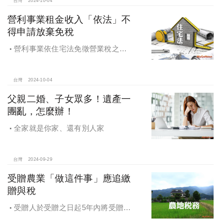
台灣
2024-10-04
營利事業租金收入「依法」不
得申請放棄免稅
營利事業依住宅法免徵營業稅之租
金收入不得申請放棄免稅
台灣
2024-10-04
父親二婚、子女眾多！遺產一
團亂，怎麼辦！
全家就是你家、還有別人家
台灣
2024-09-29
受贈農業「做這件事」應追繳
贈與稅
受贈人於受贈之日起5年內將受贈之
農業用地贈與他人，應追繳贈與稅