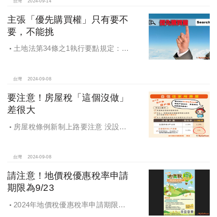
台灣
2024-09-14
主張「優先購買權」只有要不
要，不能挑
土地法第34條之1執行要點規定：部
分共有人依本法條第一項規定出賣共
有土地或建物時，他共有人得以出賣
之同一條件共同或單獨優先購買。
台灣
2024-09-08
要注意！房屋稅「這個沒做」
差很大
房屋稅條例新制上路要注意 没設戶
籍房屋稅差很大
台灣
2024-09-08
請注意！地價稅優惠稅率申請
期限為9/23
2024年地價稅優惠稅率申請期限為9
月23日