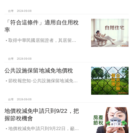
台灣
2024-09-08
「符合這條件」適用自住用稅
率
取得中華民國居留證者，其居留地
址之房地符合一定要件，於房屋稅及
地價稅，視同於該房地辦竣戶籍登
記，適用自住用稅率
台灣
2024-09-08
公共設施保留地減免地價稅
節稅報您知-公共設施保留地減免地
價稅
台灣
2024-09-08
地價稅減免申請只到9/22，把
握節稅機會
地價稅減免申請只到9月22日，籲民