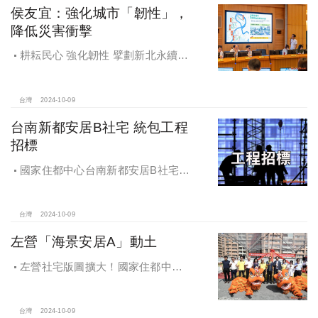
侯友宜：強化城市「韌性」，
降低災害衝擊
耕耘民心 強化韌性 擘劃新北永續宜
居
台灣
2024-10-09
台南新都安居B社宅 統包工程
招標
國家住都中心台南新都安居B社宅
統包工程招標
台灣
2024-10-09
左營「海景安居A」動土
左營社宅版圖擴大！國家住都中心
「海景安居A」動土
台灣
2024-10-09