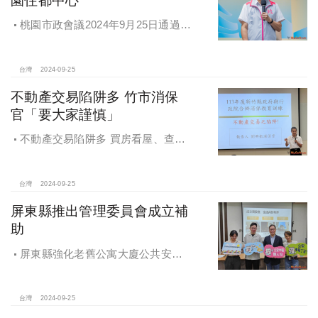
桃園市政會議2024年9月25日通過
「桃園市住宅及都市更新中心設置自
治條例」將原本社宅服務中心改制為
住都中心
台灣
2024-09-25
不動產交易陷阱多 竹市消保
官「要大家謹慎」
不動產交易陷阱多 買房看屋、查
價、議價、審閱步驟不可少
台灣
2024-09-25
屏東縣推出管理委員會成立補
助
屏東縣強化老舊公寓大廈公共安全
檢查與管理 推出管理委員會成立補助
台灣
2024-09-25