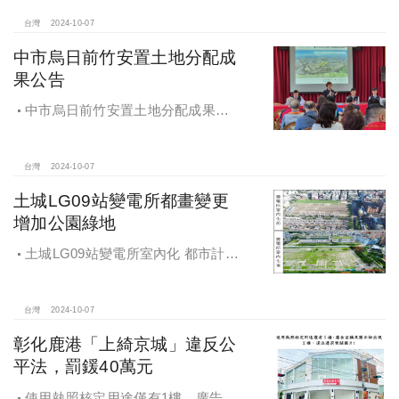
供便捷就學及優質生活環境
台灣
2024-10-07
中市烏日前竹安置土地分配成
果公告
中市烏日前竹安置土地分配成果公
告 創新行政流程共創雙贏
台灣
2024-10-07
土城LG09站變電所都畫變更
增加公園綠地
土城LG09站變電所室內化 都市計畫
變更增加公園綠地
台灣
2024-10-07
彰化鹿港「上綺京城」違反公
平法，罰鍰40萬元
使用執照核定用途僅有1樓，廣告宣