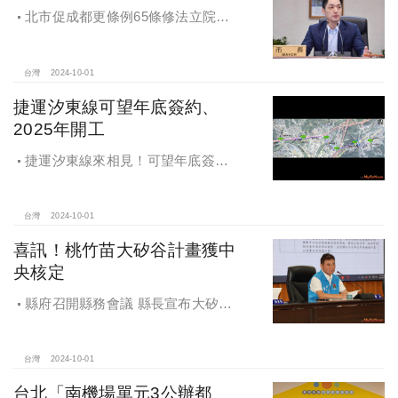
北市促成都更條例65條修法立院初
審通過，放寬原容積獎勵認定
台灣
2024-10-01
捷運汐東線可望年底簽約、
2025年開工
捷運汐東線來相見！可望年底簽約
2025年開工
台灣
2024-10-01
喜訊！桃竹苗大矽谷計畫獲中
央核定
縣府召開縣務會議 縣長宣布大矽谷
好消息
台灣
2024-10-01
台北「南機場單元3公辦都