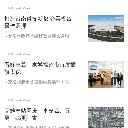
台灣
2024-09-26
打造台南科技新都 企業投資
最佳選擇
台南市政府持續打造友善投資環
境，統計2019年迄今，共新增1,598件
投資案，吸引2,153億元投資額，增加
超過5萬個就業機會
台灣
2024-09-26
看好嘉義！家樂福超市首度插
旗太保
家樂福超市首度插旗嘉義縣！翁章
梁蒞臨歡慶開幕
台灣
2024-09-26
高雄車站周邊「車專四、五
更」都更計畫
高雄車站周邊大變身！都委會通過