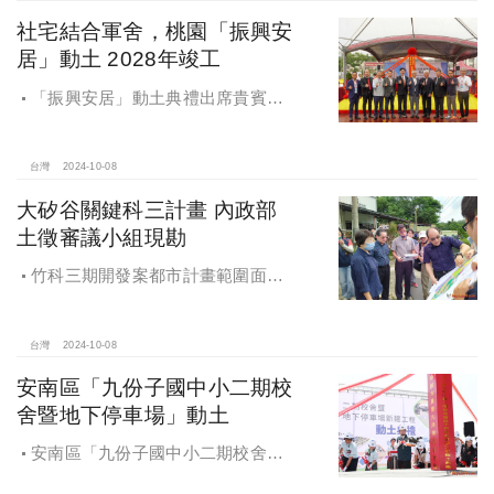
社宅結合軍舍，桃園「振興安
居」動土 2028年竣工
「振興安居」動土典禮出席貴賓有
內政部董建宏政務次長、國家住都中
心花敬群董事長、立法委員魯明哲、
財政部國有財產署曾國基署長、桃園
台灣
2024-10-08
市都市發展局江南志局長等各方嘉
大矽谷關鍵科三計畫 內政部
賓，祈求工程順利進行。
土徵審議小組現勘
竹科三期開發案都市計畫範圍面積
453.94公頃，計畫區位主要開發範圍
是竹東頭重、二重、三重與柯子湖部
分地區
台灣
2024-10-08
安南區「九份子國中小二期校
舍暨地下停車場」動土
安南區「九份子國中小二期校舍暨
地下停車場」動土 黃偉哲：為當地提