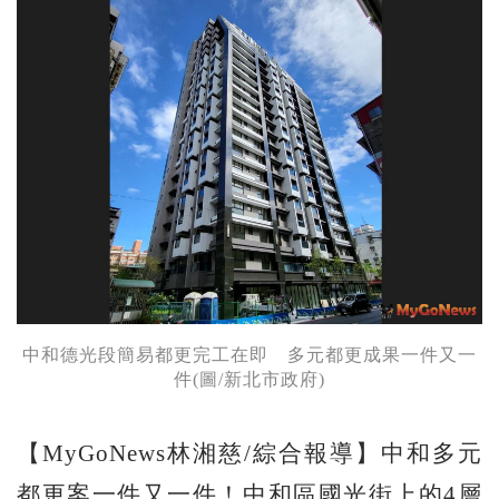
中和德光段簡易都更完工在即 多元都更成果一件又一
件(圖/新北市政府)
【MyGoNews林湘慈/綜合報導】中和多元
都更案一件又一件！中和區國光街上的4層