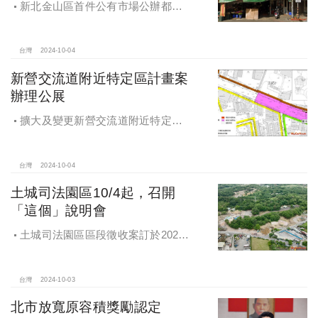
新北金山區首件公有市場公辦都更
案 本月公告招商徵求出資人
台灣
2024-10-04
新營交流道附近特定區計畫案
辦理公展
擴大及變更新營交流道附近特定區
計畫案辦理再公展作業
台灣
2024-10-04
土城司法園區10/4起，召開
「這個」說明會
土城司法園區區段徵收案訂於2024
年10月4日、7日及8日召開抵價地抽
籤暨配地作業說明會
台灣
2024-10-03
北市放寬原容積獎勵認定