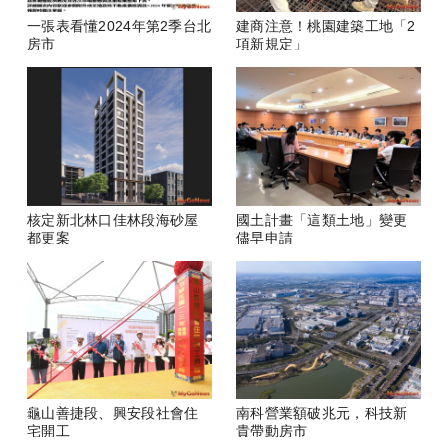
一張表看懂2024年第2季台北
建商注意！桃園建築工地「2
房市
項新規定」
核定新北林口佳林段海砂屋
國土計畫「這類土地」變更
都更案
儘早申請
龜山善捷段、興安段社會住
南科營業額破兆元，科技新
宅開工
貴帶動房市