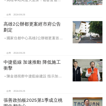
車專四、五更新計畫
台灣
2024-09-26
高雄2公辦都更案經市府公告
劃定
國家住都中心高雄2公辦都更案首度
公開更新地區經市府公告劃定
台灣
2024-09-26
中捷藍線 加速推動 降低施工
衝擊
陳金德視察中捷藍線建設 指示加速
推動 降低施工衝擊
台灣
2024-09-26
張善政拍板2025第1季成立桃
園住都中心