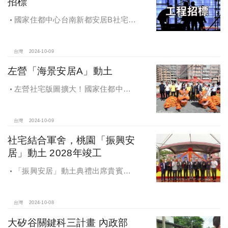
招標
國家住都中心台南新都安居B社宅
統包工程招標
台灣
2024-10-09
左營「海景安居A」動土
左營社宅版圖擴大！國家住都中心
「海景安居A」動土
台灣
2024-10-09
社宅結合軍舍，桃園「振興安
居」動土 2028年竣工
「振興安居」動土典禮出席貴賓有
內政部董建宏政務次長、國家住都中
心花敬群董事長、立法委員魯明哲、
財政部國有財產署曾國基署長、桃園
台灣
2024-10-08
市都市發展局江南志局長等各方嘉
大矽谷關鍵科三計畫 內政部
賓，祈求工程順利進行。