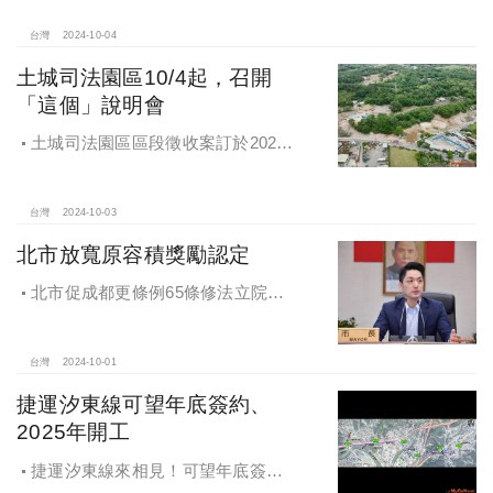
台灣
2024-10-04
土城司法園區10/4起，召開
「這個」說明會
土城司法園區區段徵收案訂於2024
年10月4日、7日及8日召開抵價地抽
籤暨配地作業說明會
台灣
2024-10-03
北市放寬原容積獎勵認定
北市促成都更條例65條修法立院初
審通過，放寬原容積獎勵認定
台灣
2024-10-01
捷運汐東線可望年底簽約、
2025年開工
捷運汐東線來相見！可望年底簽約