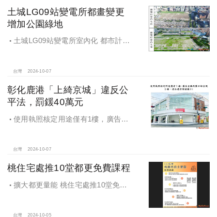
土城LG09站變電所都畫變更
增加公園綠地
土城LG09站變電所室內化 都市計畫
變更增加公園綠地
台灣
2024-10-07
彰化鹿港「上綺京城」違反公
平法，罰鍰40萬元
使用執照核定用途僅有1樓，廣告宣
稱及圖示卻出現2樓及夾層設計，違法
遭罰!
台灣
2024-10-07
桃住宅處推10堂都更免費課程
擴大都更量能 桃住宅處推10堂免費
課程 一次掌握桃園都更重點
台灣
2024-10-05