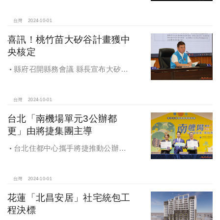
2025年開工
台灣
2024-10-01
喜訊！桃竹苗大矽谷計畫獲中
央核定
縣府召開縣務會議 縣長宣布大矽谷
好消息
台灣
2024-10-01
台北「南機場單元3公辦都
更」由將捷集團主導
台北住都中心攜手將捷推動公辦都
更，打造南機場新風貌
台灣
2024-10-01
花蓮「北昌安居」社宅統包工
程決標