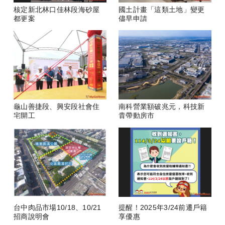
核定新北林口佳林段海砂屋
國土計畫「這類土地」變更
都更案
儘早申請
龜山善捷段、興安段社會住
南科營業額破兆元，科技新
宅開工
貴帶動房市
台中肉品市場10/18、10/21
提醒！2025年3/24前遷戶籍
招商說明會
享優惠