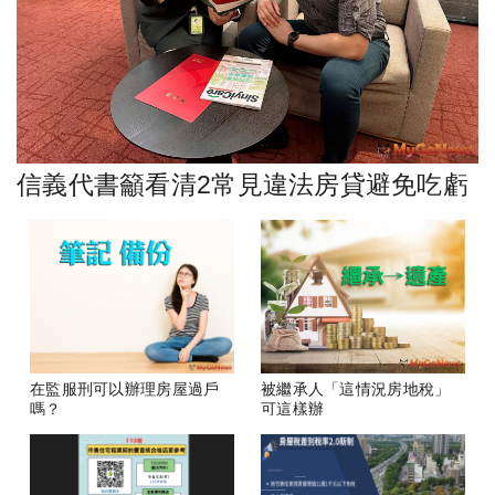
信義代書籲看清2常見違法房貸避免吃虧
在監服刑可以辦理房屋過戶
被繼承人「這情況房地稅」
嗎？
可這樣辦