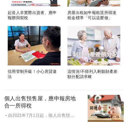
起造人非實際出資者、應申
房屋出租如申報租賃所得達
報贈與契稅
租金標準「可以這麼做」
信用管制升級！小心房貸違
這情況!不得列入剩餘財產差
法
額分配請求權
個人出售預售屋，應申報房地
合一所得稅
自2021年7月1日起，個人出售預售
屋，仍應申報房地合一所得稅