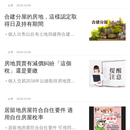
台灣
2024-10-06
合建分屋的房地，這樣認定取
得日及持有期間
個人出售以自有土地與建商合建分
屋的房地，應如何認定房地取得日及
持有期間
台灣
2024-10-06
房地買賣有減價糾紛「這個
稅」還是要繳
個人交易2016年以後取得房地買賣
雖有減價糾紛，仍應於所有權移轉登
記日次日起算30日內申報房地合一所
得稅
台灣
2024-10-05
居留地房屋符合自住要件 適
用自住房屋稅率
居留地房屋符合自住要件 可視同該