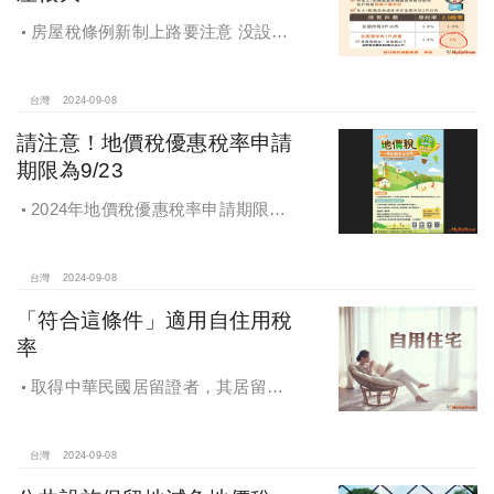
房屋稅條例新制上路要注意 没設戶
籍房屋稅差很大
台灣
2024-09-08
請注意！地價稅優惠稅率申請
期限為9/23
2024年地價稅優惠稅率申請期限為9
月23日
台灣
2024-09-08
「符合這條件」適用自住用稅
率
取得中華民國居留證者，其居留地
址之房地符合一定要件，於房屋稅及
地價稅，視同於該房地辦竣戶籍登
記，適用自住用稅率
台灣
2024-09-08