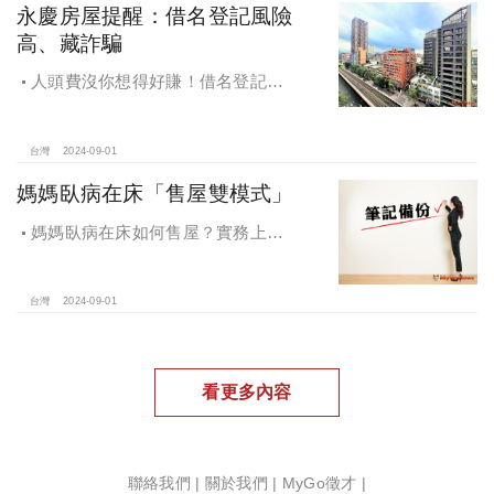
永慶房屋提醒：借名登記風險
高、藏詐騙
人頭費沒你想得好賺！借名登記風
險高、藏詐騙，永慶房屋提醒：小心
賠了信用連房子都保不住
台灣
2024-09-01
媽媽臥病在床「售屋雙模式」
媽媽臥病在床如何售屋？實務上可
以從2個方面考慮這個問題：生前處分
或是往生以後辦理。
台灣
2024-09-01
看更多內容
聯絡我們
|
關於我們
|
MyGo徵才
|