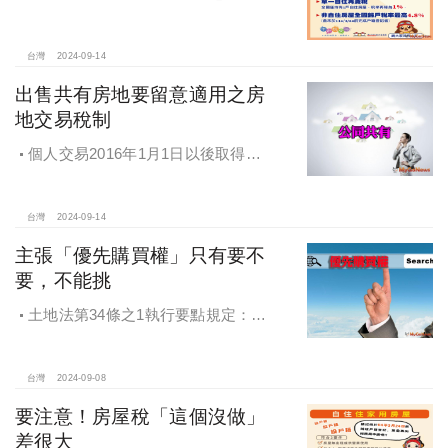
地稅局：9月陸續寄出通知書
台灣
2024-09-14
出售共有房地要留意適用之房
地交易稅制
個人交易2016年1月1日以後取得之
房地，不論盈虧，應於完成交易移轉
登記日之次日起30日內辦理申報。
台灣
2024-09-14
主張「優先購買權」只有要不
要，不能挑
土地法第34條之1執行要點規定：部
分共有人依本法條第一項規定出賣共
有土地或建物時，他共有人得以出賣
之同一條件共同或單獨優先購買。
台灣
2024-09-08
要注意！房屋稅「這個沒做」
差很大