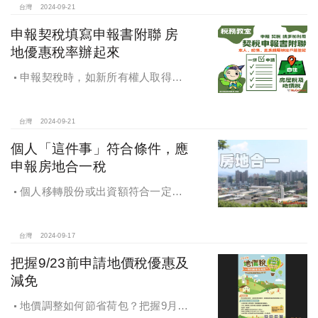
市場回歸正軌，投資客無利可圖，是
台灣
2024-09-21
政府部門應該有的配套。
申報契稅填寫申報書附聯 房
地優惠稅率辦起來
申報契稅時，如新所有權人取得房
屋後符合自住住家使用，請記得一併
填寫「契稅申報書附聯」，即可完成
房屋稅及地價稅優惠稅率之申請。
台灣
2024-09-21
個人「這件事」符合條件，應
申報房地合一稅
個人移轉股份或出資額符合一定條
件，應申報房地合一稅
台灣
2024-09-17
把握9/23前申請地價稅優惠及
減免
地價調整如何節省荷包？把握9月23