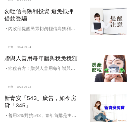
得稅
勿輕信高獲利投資 避免抵押
借款受騙
內政部提醒民眾切勿輕信高獲利投
資 避免抵押借款受騙，違法地政士將
予嚴懲
台灣
2024-09-24
贈與人善用每年贈與稅免稅額
節稅有方！贈與人善用每年贈與稅
免稅額
台灣
2024-09-22
新青安「543」廣告，如今房
貸「345」
善用345對抗543，青年首購是主
流，很多都是父母親贊助自備款助小
孩一臂之力，讓小孩子成家，如何讓