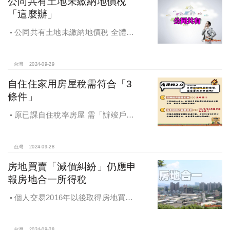
公同共有土地未繳納地價稅
「這麼辦」
公同共有土地未繳納地價稅 全體公
同共有人需負擔連帶責任
台灣
2024-09-29
自住住家用房屋稅需符合「3
條件」
原已課自住稅率房屋 需「辦竣戶籍
登記」才能續按自住稅率課徵房屋
稅！
台灣
2024-09-28
房地買賣「減價糾紛」仍應申
報房地合一所得稅
個人交易2016年以後取得房地買賣
雖有減價糾紛，仍應於所有權移轉登
記日次日起算30日內申報房地合一所
台灣
2024-09-28