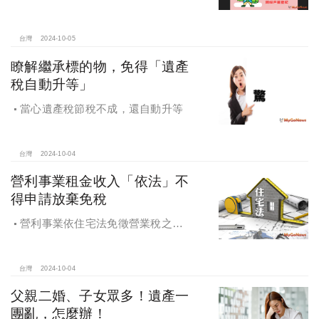
址辦竣戶籍登記適用自住用房屋稅率
台灣
2024-10-05
瞭解繼承標的物，免得「遺產
稅自動升等」
當心遺產稅節稅不成，還自動升等
台灣
2024-10-04
營利事業租金收入「依法」不
得申請放棄免稅
營利事業依住宅法免徵營業稅之租
金收入不得申請放棄免稅
台灣
2024-10-04
父親二婚、子女眾多！遺產一
團亂，怎麼辦！