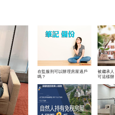
在監服刑可以辦理房屋過戶
被繼承人
嗎？
可這樣辦