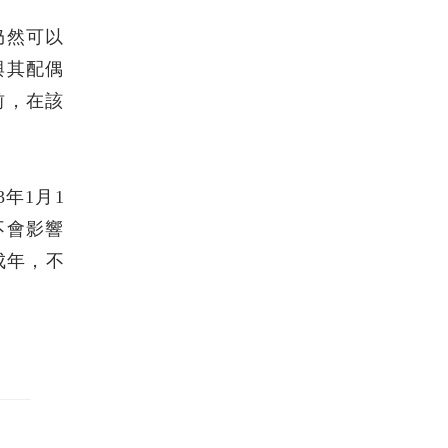
仍然可以
與其配偶
前，在該
年1月1
不會影響
成年，不