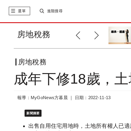
選單
進階搜尋
財政部推動智能客服「地稅小幫
房地稅務
手」
房地稅務
成年下修18歲，
報導：MyGoNews方暮晨 ｜
日期：2022-11-13
新聞摘要
出售自用住宅用地時，土地所有權人已適