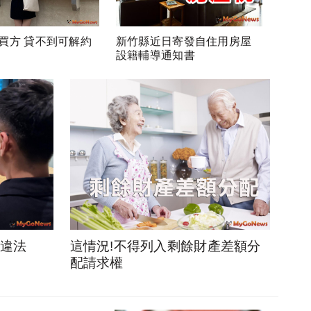
買方 貸不到可解約
新竹縣近日寄發自住用房屋
設籍輔導通知書
貸違法
這情況!不得列入剩餘財產差額分
配請求權