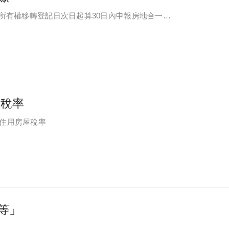
於所有權移轉登記日次日起算30日內申報房地合一所
屋稅率
自住用房屋稅率
等」