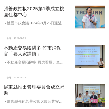
張善政拍板2025第1季成立桃
園住都中心
桃園市政會議2024年9月25日通過
「桃園市住宅及都市更新中心設置自
治條例」將原本社宅服務中心改制為
住都中心
台灣
2024-09-25
不動產交易陷阱多 竹市消保
官「要大家謹慎」
不動產交易陷阱多 買房看屋、查
價、議價、審閱步驟不可少
台灣
2024-09-25
屏東縣推出管理委員會成立補
助
屏東縣強化老舊公寓大廈公共安全
檢查與管理 推出管理委員會成立補助