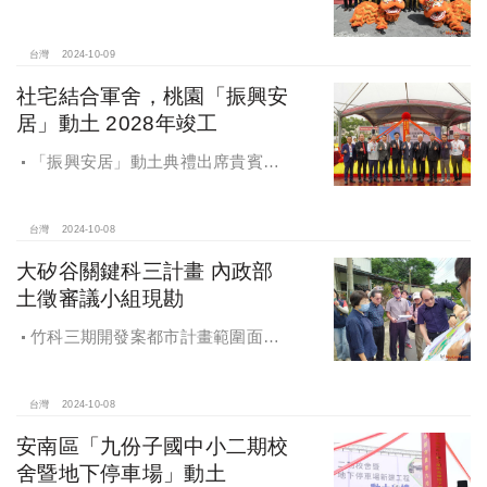
「海景安居A」動土
台灣
2024-10-09
社宅結合軍舍，桃園「振興安
居」動土 2028年竣工
「振興安居」動土典禮出席貴賓有
內政部董建宏政務次長、國家住都中
心花敬群董事長、立法委員魯明哲、
財政部國有財產署曾國基署長、桃園
台灣
2024-10-08
市都市發展局江南志局長等各方嘉
大矽谷關鍵科三計畫 內政部
賓，祈求工程順利進行。
土徵審議小組現勘
竹科三期開發案都市計畫範圍面積
453.94公頃，計畫區位主要開發範圍
是竹東頭重、二重、三重與柯子湖部
分地區
台灣
2024-10-08
安南區「九份子國中小二期校
舍暨地下停車場」動土