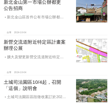
新北金山第一市場公辦都更
公告招商
新北金山區首件公有市場公辦都更
案 本月公告招商徵求出資人
台灣
2024-10-04
新營交流道附近特定區計畫案
辦理公展
擴大及變更新營交流道附近特定區
計畫案辦理再公展作業
台灣
2024-10-04
土城司法園區10/4起，召開
「這個」說明會
土城司法園區區段徵收案訂於2024
年10月4日、7日及8日召開抵價地抽
籤暨配地作業說明會