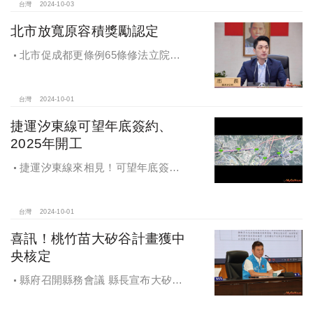
台灣
2024-10-03
北市放寬原容積獎勵認定
北市促成都更條例65條修法立院初
審通過，放寬原容積獎勵認定
台灣
2024-10-01
捷運汐東線可望年底簽約、
2025年開工
捷運汐東線來相見！可望年底簽約
2025年開工
台灣
2024-10-01
喜訊！桃竹苗大矽谷計畫獲中
央核定
縣府召開縣務會議 縣長宣布大矽谷
好消息