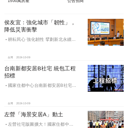
1500萬房產
公告招商
侯友宜：強化城市「韌性」，
降低災害衝擊
耕耘民心 強化韌性 擘劃新北永續宜
居
台灣
2024-10-09
台南新都安居B社宅 統包工程
招標
國家住都中心台南新都安居B社宅
統包工程招標
台灣
2024-10-09
左營「海景安居A」動土
左營社宅版圖擴大！國家住都中心