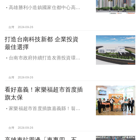
高雄勝利小造鎮國家住都中心高雄
勝利安居C社宅統包工程決標
台灣
2024-09-26
打造台南科技新都 企業投資
最佳選擇
台南市政府持續打造友善投資環
境，統計2019年迄今，共新增1,598件
投資案，吸引2,153億元投資額，增加
超過5萬個就業機會
台灣
2024-09-26
看好嘉義！家樂福超市首度插
旗太保
家樂福超市首度插旗嘉義縣！翁章
梁蒞臨歡慶開幕
台灣
2024-09-26
高雄車站周邊「車專四、五