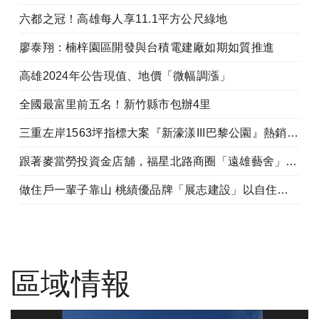
六都之冠！高雄每人享11.1平方公尺綠地
廖泰翔：楠梓園區開發與台積電建廠如期如質推進
高雄2024年公告現值、地價「微幅調漲」
全國最富里前五名！新竹縣市包辦4里
三重左岸1563坪指標大案『新濠漾III巴黎公園』熱銷開工
跟著麥當勞投資金店舖，福星北路商圈「遠雄藝舍」金店炙手可熱
做住戶一輩子靠山 桃績優品牌「展志建設」以自住心蓋房
區域情報