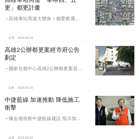
更」都更計畫
高雄車站周邊大變身！都委會通過
車專四、五更新計畫
台灣
2024-09-26
高雄2公辦都更案經市府公告
劃定
國家住都中心高雄2公辦都更案首度
公開更新地區經市府公告劃定
台灣
2024-09-26
中捷藍線 加速推動 降低施工
衝擊
陳金德視察中捷藍線建設 指示加速
推動 降低施工衝擊
台灣
2024-09-26