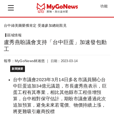
功能
板樹社宅、醫動養園區 都計變更啟動
區域情報
盧秀燕盼議會支持「台中巨蛋」加速發包動
工
報導：MyGoNews林湘慈 ｜
日期：2023-03-14
新聞摘要
台中市議會2023年3月14日多名市議員關心台
中巨蛋追加34億元議題，市長盧秀燕表示，巨
蛋工程有其專業，相比其他縣市工程倍增預
算，台中相對保守估計，期盼市議會通過此次
追加預算，避免未來若電價、物價持續上漲，
將更難吸引廠商投標