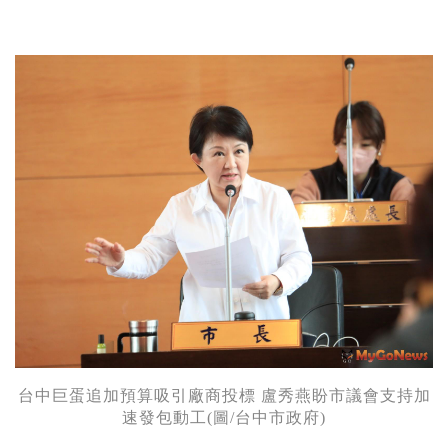
台中巨蛋追加預算吸引廠商投標 盧秀燕盼市議會支持加
速發包動工(圖/台中市政府)