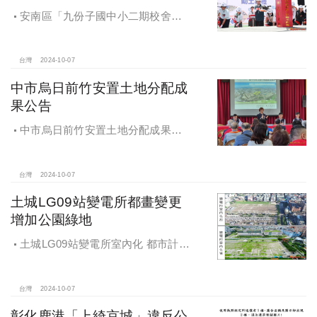
安南區「九份子國中小二期校舍暨
地下停車場」動土 黃偉哲：為當地提
供便捷就學及優質生活環境
台灣
2024-10-07
中市烏日前竹安置土地分配成
果公告
中市烏日前竹安置土地分配成果公
告 創新行政流程共創雙贏
台灣
2024-10-07
土城LG09站變電所都畫變更
增加公園綠地
土城LG09站變電所室內化 都市計畫
變更增加公園綠地
台灣
2024-10-07
彰化鹿港「上綺京城」違反公