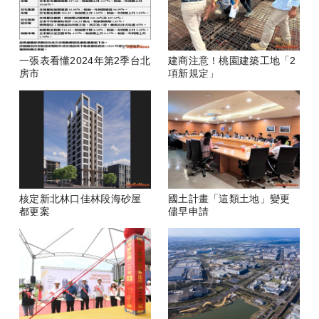
一張表看懂2024年第2季台北
建商注意！桃園建築工地「2
房市
項新規定」
核定新北林口佳林段海砂屋
國土計畫「這類土地」變更
都更案
儘早申請