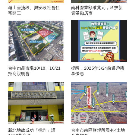
龜山善捷段、興安段社會住
南科營業額破兆元，科技新
宅開工
貴帶動房市
台中肉品市場10/18、10/21
提醒！2025年3/24前遷戶籍
招商說明會
享優惠
新北地政成功「擋詐」護
台南市南區鹽埕段國有4土地