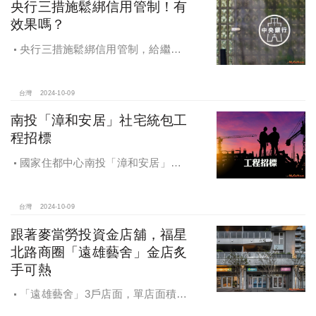
央行三措施鬆綁信用管制！有
效果嗎？
央行三措施鬆綁信用管制，給繼
承、交換屋族活路，央行鐵了心打
房，多戶投資客恐難眠
台灣
2024-10-09
南投「漳和安居」社宅統包工
程招標
國家住都中心南投「漳和安居」社
宅統包工程招標
台灣
2024-10-09
跟著麥當勞投資金店舖，福星
北路商圈「遠雄藝舍」金店炙
手可熱
「遠雄藝舍」3戶店面，單店面積在
28~36坪間，開價每坪103~106萬元，