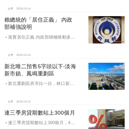
名，桃園也有2路段上榜
台灣
2024-10-14
賴總統的「居住正義」 內政
部補強說明
落實居住正義 內政部積極推動多元
住宅方案 健全房市治理
台灣
2024-10-14
新北唯二預售5字頭以下-淡海
新市鎮、鳳鳴重劃區
新北重劃區房市比一比，林口新市
鎮交易破2千件最熱絡！淡海新市鎮預
售還有3字頭！成交件數直逼2千件
台灣
2024-10-13
連三季房貸期數站上300個月
連三季房貸期數站上300個月，4都
貸款期數創新高