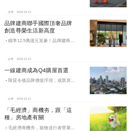
台灣
2024-10-13
品牌建商聯手國際頂奢品牌
創造尊榮生活新高度
瞄準12.9萬億元富豪！品牌建商聯
手國際頂奢品牌 創造尊榮生活新高度
台灣
2024-10-13
一線建商成為Q4購屋首選
限貸令後品牌價值浮現，成票房保
證，Q4一線建商成為購屋首選，以頂
級規劃吸引理性購屋者
台灣
2024-10-12
「毛經濟」商機夯，跟「這
種」房地產有關
毛經濟商機夯，寵物送行者營業額