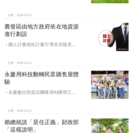
大漲9.8倍，都會人寵愛毛孩，台中、
高雄相關產業熱
台灣
2024-10-12
農發區由地方政府依在地資源
進行劃設
國土計畫係依計畫引導並非隨意亂
畫 兼顧農地維護及發展需求
台灣
2024-10-12
永慶用科技翻轉民眾購售屋體
驗
永慶數位與資訊團隊用AI聰明工
作，吸引眾多資通訊好手加入，永慶
用科技翻轉民眾購售屋體驗，領航台
灣房產科技發展
台灣
2024-10-12
賴總統談「居住正義」財政部
「這樣說明」