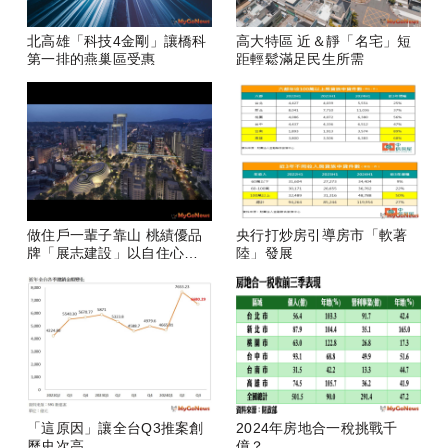
北高雄「科技4金剛」讓橋科
高大特區 近＆靜「名宅」短
第一排的燕巢區受惠
距輕鬆滿足民生所需
做住戶一輩子靠山 桃績優品
央行打炒房引導房市「軟著
牌「展志建設」以自住心蓋
陸」發展
房
「這原因」讓全台Q3推案創
2024年房地合一稅挑戰千
歷史次高
億？