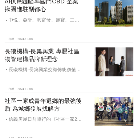
AI供應鏈瞄準國門CBD 企業
揪團進駐副都心
中悦、亞昕、興富發、麗寶、三發
地產、新濠等建商均陸續進入副都心
興建商辦，目前整體開發率近六成，
未來還陸續有超過7萬坪辦公樓面積新
台灣
2024-10-08
供給。
長磯機構-長築興業 專屬社區
物管建構品牌新理念
長磯機構-長築興業交織傳統價值與
創新理念，繼一品苑、聽河院與聽心
苑系列，即將為您獻上全新白派美學
家邸「長築白樓1」
台灣
2024-10-08
社區一家成青年返鄉的最強後
盾 為城鄉發展找解方
信義房屋日前舉行的《社區一家20
週年得主故事講座》，特別邀請來自
宜蘭的美得冒泡共同創辦人張台賜和