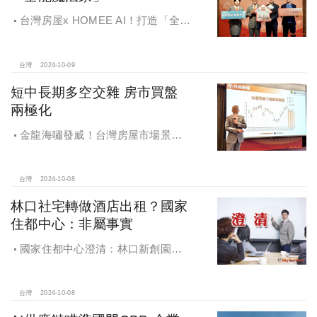
台灣房屋x HOMEE AI！打造「全能
魔法家」，AI地產機器人5.0！台灣房
屋三大AI技術智能服務
台灣
2024-10-09
短中長期多空交雜 房市買盤
兩極化
金龍海嘯發威！台灣房屋市場景氣
燈號，黃紅燈將轉綠，央行投變化
球，青安族保送 投資族三振，唯他有
望全壘打
台灣
2024-10-08
林口社宅轉做酒店出租？國家
住都中心：非屬事實
國家住都中心澄清：林口新創園秉
持初衷助力新創發展列印
台灣
2024-10-08