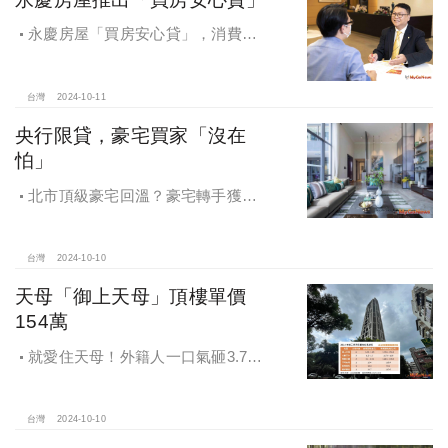
永慶房屋「買房安心貸」，消費者
申請房貸免排隊還有利率優惠！永慶
房屋全方位購屋保障，保障客戶不動
產交易安全
台灣
2024-10-11
央行限貸，豪宅買家「沒在
怕」
北市頂級豪宅回溫？豪宅轉手獲利
4,743萬，央行限貸沒在怕，豪宅客捧
3億多現金交易
台灣
2024-10-10
天母「御上天母」頂樓單價
154萬
就愛住天母！外籍人一口氣砸3.78
億買兩戶，天母新豪宅「御上天
母」，頂樓單價154萬最高
台灣
2024-10-10