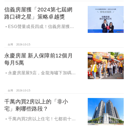
信義房屋獲「2024第七屆網
路口碑之星」策略卓越獎
ESG聲量成長四成！信義房屋獲
「2024第七屆網路口碑之星」策略卓
越獎
台灣
2024-10-15
永慶房屋 新人保障前12個月
每月5萬
永慶房屋展9店，金龍海嘯下加碼員
工保障及福利！員工保障再升級，每
月還多放「有薪充電假」擴大員工幸
福感，看得到更領得到！業務新人保
台灣
2024-10-15
障前12個月每月5萬
千萬內買2房以上的「非小
宅」剩哪些路段？
千萬內買2房以上住宅！七都前十大
熱銷路段大公開，新北這區包辦前5