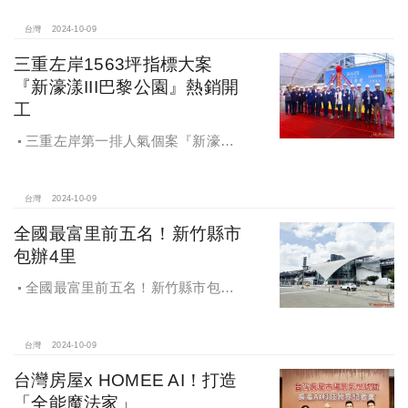
符合逢甲商圈福星路街邊店目前站上
百萬的交易行情
台灣
2024-10-09
三重左岸1563坪指標大案
『新濠漾III巴黎公園』熱銷開
工
三重左岸第一排人氣個案『新濠漾III
巴黎公園』，日前隆重舉辦開工典禮
台灣
2024-10-09
全國最富里前五名！新竹縣市
包辦4里
全國最富里前五名！新竹縣市包辦4
里，有錢人喜歡住哪種房？坪數大、
總價高成購屋首選
台灣
2024-10-09
台灣房屋x HOMEE AI！打造
「全能魔法家」