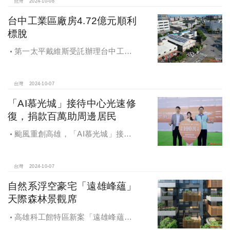
彰化鬆勢三日節策展人劉孟豪分享他
台灣
2024-10-08
們如何以創新思維和社區凝聚力，為
台中工業區廠房4.72億元順利
家鄉帶來改變和發展的故事。
標脫
第一太平戴維斯受託辦理台中工業
區三面臨路廠房公開標售，由在地機
電工程顧問公司以4.72億元得標，溢
價率5％。
台灣
2024-10-07
「AI慕光城」接待中心光速修
復，捐款百萬助周邊居民
颱風重創高雄，「AI慕光城」接待
中心光速神修復中，清景麟集團與三
地開發集團率先捐款100萬助力周邊居
民復原家園
台灣
2024-10-07
自然系浮空豪宅「遠雄峰蘊」
天際森林景觀席
高雄科工館特區新案「遠雄峰蘊」
在1598坪朗闊大基地打造凌空27層的