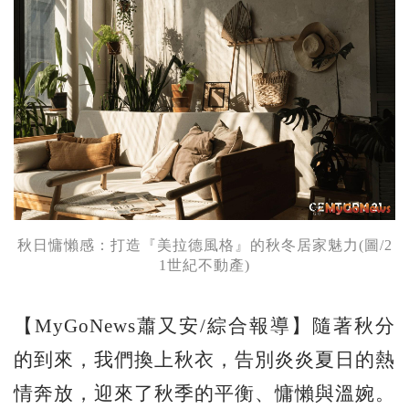
秋日慵懶感：打造『美拉德風格』的秋冬居家魅力(圖/2
1世紀不動產)
【MyGoNews蕭又安/綜合報導】隨著秋分
的到來，我們換上秋衣，告別炎炎夏日的熱
情奔放，迎來了秋季的平衡、慵懶與溫婉。