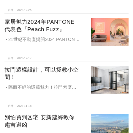
室、辦公室、辦公桌面〉面積裡的
〈東〉方〈2024生氣的位置〉區域，
台灣
2023-12-25
擺設生氣(屬水)的物質，即可幫助《招
家居魅力2024年PANTONE
財，招貴人，招好人緣桃花》的好
代表色『Peach Fuzz』
運。
21世紀不動產揭開2024 PANTONE
代表色『Peach Fuzz』的家居魅力
台灣
2023-12-17
拉門這樣設計，可以拯救小空
間！
隔而不絕的隱藏魅力！拉門怎麼設
計，拯救小空間！
台灣
2023-11-18
別怕買到凶宅 安新建經教你
趨吉避凶