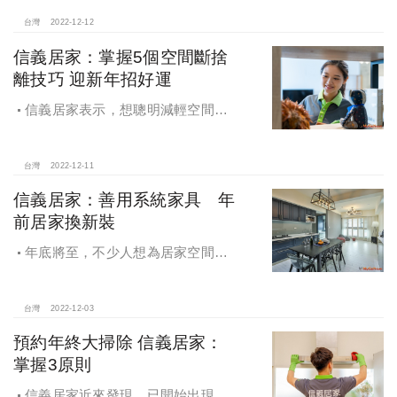
手更換，即「燈具、窗簾、地板、衛
浴單品」，藉由改變光線與質地，讓
台灣
2022-12-12
每個角落質感加倍！
信義居家：掌握5個空間斷捨
離技巧 迎新年招好運
信義居家表示，想聰明減輕空間負
擔，就要先掌握整理技巧，尤其玄
關、客廳、餐廚、臥室、衛浴等重點
空間，建議針對各空間使用習慣，重
台灣
2022-12-11
新檢視物品丟棄與否及放置位置，減
信義居家：善用系統家具 年
少不必要的囤積也可讓後續清潔效果
前居家換新裝
更佳。
年底將至，不少人想為居家空間換
新裝，希望有個新氣象好過年。信義
居家專家建議，除了大興土木、重新
裝潢之外，還可以考慮運用系統家具
台灣
2022-12-03
或其他輕裝修手法，迅速又實惠的為
預約年終大掃除 信義居家：
家中換上新風貌。
掌握3原則
信義居家近來發現，已開始出現年