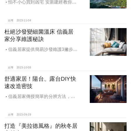
怕不小心買到凶宅 安新建經教你趨
吉避凶
台灣
2023-11-04
杜絕沙發變細菌溫床 信義居
家分享維護秘訣
信義居家提供簡易沙發維護3撇步：
留意沙發擺放位置、日常擦拭除塵、
依材質選擇清潔方式，讓民眾輕鬆保
養家中沙發，同時也保持環境整潔。
台灣
2023-10-08
舒適家居！陽台、露台DIY快
速改造密技
信義居家傳授簡單的分辨方法，陽
台上方會有遮蓋物、頂蓋，露台上方
則無任何遮蔽物，且通常面積會較陽
台寬敞。
台灣
2023-09-29
打造『美拉德風格』的秋冬居