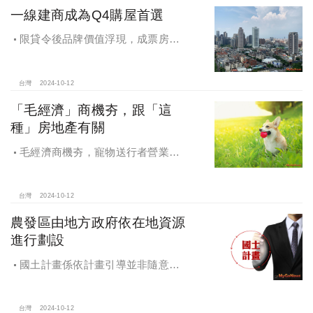
一線建商成為Q4購屋首選
限貸令後品牌價值浮現，成票房保
證，Q4一線建商成為購屋首選，以頂
級規劃吸引理性購屋者
台灣
2024-10-12
「毛經濟」商機夯，跟「這
種」房地產有關
毛經濟商機夯，寵物送行者營業額
大漲9.8倍，都會人寵愛毛孩，台中、
高雄相關產業熱
台灣
2024-10-12
農發區由地方政府依在地資源
進行劃設
國土計畫係依計畫引導並非隨意亂
畫 兼顧農地維護及發展需求
台灣
2024-10-12