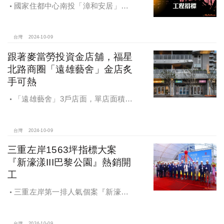
國家住都中心南投「漳和安居」社
宅統包工程招標
台灣
2024-10-09
跟著麥當勞投資金店舖，福星
北路商圈「遠雄藝舍」金店炙
手可熱
「遠雄藝舍」3戶店面，單店面積在
28~36坪間，開價每坪103~106萬元，
符合逢甲商圈福星路街邊店目前站上
百萬的交易行情
台灣
2024-10-09
三重左岸1563坪指標大案
『新濠漾III巴黎公園』熱銷開
工
三重左岸第一排人氣個案『新濠漾III
巴黎公園』，日前隆重舉辦開工典禮
台灣
2024-10-09