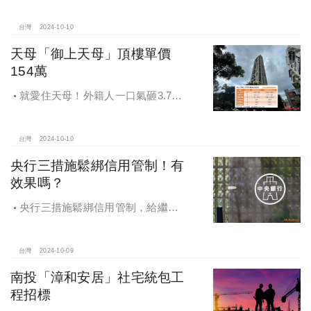
3億多現金交易
台灣
2024-10-10
天母「御上天母」頂樓單價
154萬
就愛住天母！外籍人一口氣砸3.78
億買兩戶，天母新豪宅「御上天
母」，頂樓單價154萬最高
台灣
2024-10-10
央行三措施鬆綁信用管制！有
效果嗎？
央行三措施鬆綁信用管制，給繼
承、交換屋族活路，央行鐵了心打
房，多戶投資客恐難眠
台灣
2024-10-09
南投「漳和安居」社宅統包工
程招標