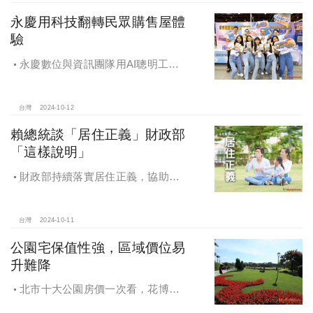
永慶用科技翻轉民眾購售屋體
驗
永慶數位與資訊團隊用AI聰明工
作，吸引眾多資通訊好手加入，永慶
用科技翻轉民眾購售屋體驗，領航台
灣房產科技發展
台灣
2024-10-12
賴總統談「居住正義」財政部
「這樣說明」
財政部持續落實居住正義，協助經
濟發展，減輕家庭負擔，建構優質賦
稅環境
台灣
2024-10-11
公園宅保值性強，區域價位易
升難降
北市十大公園房價一次看，花博年
漲逾一成居冠，公園宅保值性強，區