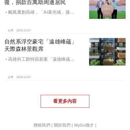
復，捐款百萬助周邊居民
颱風重創高雄，「AI慕光城」接待
中心光速神修復中，清景麟集團與三
地開發集團率先捐款100萬助力周邊居
民復原家園
台灣
2024-10-07
自然系浮空豪宅「遠雄峰蘊」
天際森林景觀席
高雄科工館特區新案「遠雄峰蘊」
在1598坪朗闊大基地打造凌空27層的
天空森林
台灣
2024-10-07
看更多內容
聯絡我們
|
關於我們
|
MyGo徵才
|