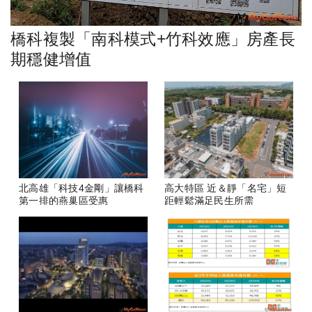
橋科複製「南科模式+竹科效應」房產長
期穩健增值
北高雄「科技4金剛」讓橋科
高大特區 近＆靜「名宅」短
第一排的燕巢區受惠
距輕鬆滿足民生所需