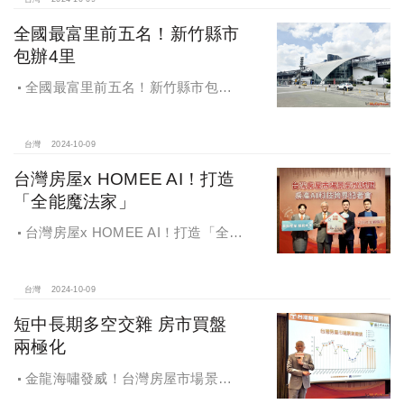
全國最富里前五名！新竹縣市
包辦4里
全國最富里前五名！新竹縣市包辦4
里，有錢人喜歡住哪種房？坪數大、
總價高成購屋首選
台灣
2024-10-09
台灣房屋x HOMEE AI！打造
「全能魔法家」
台灣房屋x HOMEE AI！打造「全能
魔法家」，AI地產機器人5.0！台灣房
屋三大AI技術智能服務
台灣
2024-10-09
短中長期多空交雜 房市買盤
兩極化
金龍海嘯發威！台灣房屋市場景氣
燈號，黃紅燈將轉綠，央行投變化