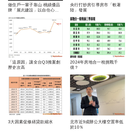
做住戶一輩子靠山 桃績優品
央行打炒房引導房市「軟著
牌「展志建設」以自住心蓋
陸」發展
房
「這原因」讓全台Q3推案創
2024年房地合一稅挑戰千
歷史次高
億？
3大因素促修繕貸款縮水
北市近9成辦公大樓空置率低
於10％