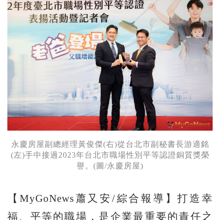
永慶房屋副總經理黃俊傑(右)從台北市副秘書長游適銘
(左)手中接過2023年台北市職場性別平等認證銅質獎榮
譽。(圖/永慶房屋)
【MyGoNews蕭又安/綜合報導】打造幸
福、平等的職場，是企業最重要的責任之