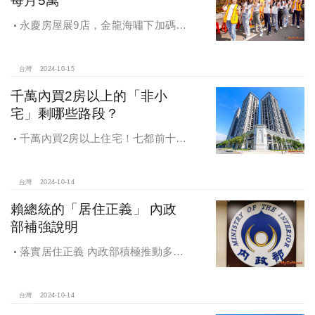
每月5萬
永慶房屋展9店，金龍海嘯下加碼員
工保障及福利！員工保障再升級，每
月還多放「有薪充電假」擴大員工幸
福感，看得到更領得到！業務新人保
台灣
2024-10-15
障前12個月每月5萬
千萬內買2房以上的「非小
宅」剩哪些路段？
千萬內買2房以上住宅！七都前十大
熱銷路段大公開，新北這區包辦前5
名，桃園也有2路段上榜
台灣
2024-10-14
賴總統的「居住正義」 內政
部補強說明
落實居住正義 內政部積極推動多元
住宅方案 健全房市治理
台灣
2024-10-14