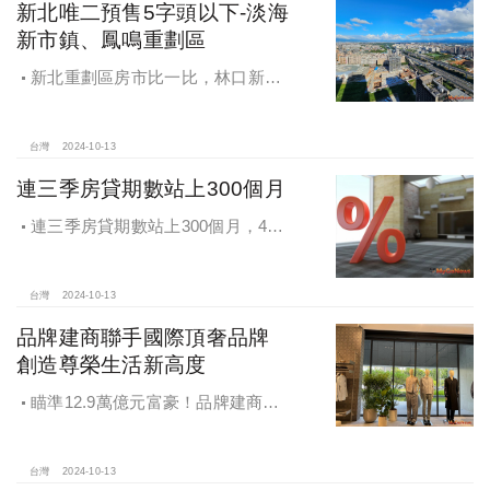
新北唯二預售5字頭以下-淡海
新市鎮、鳳鳴重劃區
新北重劃區房市比一比，林口新市
鎮交易破2千件最熱絡！淡海新市鎮預
售還有3字頭！成交件數直逼2千件
台灣
2024-10-13
連三季房貸期數站上300個月
連三季房貸期數站上300個月，4都
貸款期數創新高
台灣
2024-10-13
品牌建商聯手國際頂奢品牌
創造尊榮生活新高度
瞄準12.9萬億元富豪！品牌建商聯
手國際頂奢品牌 創造尊榮生活新高度
台灣
2024-10-13