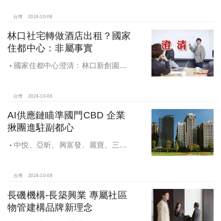
球，青安族保送 投資族三振，唯他有
望全壘打
台灣
2024-10-08
林口社宅轉做酒店出租？國家
住都中心：非屬事實
國家住都中心澄清：林口新創園秉
持初衷助力新創發展列印
台灣
2024-10-08
AI供應鏈瞄準國門CBD 企業
揪團進駐副都心
中悦、亞昕、興富發、麗寶、三發
地產、新濠等建商均陸續進入副都心
興建商辦，目前整體開發率近六成，
未來還陸續有超過7萬坪辦公樓面積新
台灣
2024-10-08
供給。
長磯機構-長築興業 專屬社區
物管建構品牌新理念