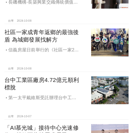
長磯機構-長築興業交織傳統價值與
創新理念，繼一品苑、聽河院與聽心
苑系列，即將為您獻上全新白派美學
家邸「長築白樓1」
台灣
2024-10-08
社區一家成青年返鄉的最強後
盾 為城鄉發展找解方
信義房屋日前舉行的《社區一家20
週年得主故事講座》，特別邀請來自
宜蘭的美得冒泡共同創辦人張台賜和
彰化鬆勢三日節策展人劉孟豪分享他
台灣
2024-10-08
們如何以創新思維和社區凝聚力，為
台中工業區廠房4.72億元順利
家鄉帶來改變和發展的故事。
標脫
第一太平戴維斯受託辦理台中工業
區三面臨路廠房公開標售，由在地機
電工程顧問公司以4.72億元得標，溢
價率5％。
台灣
2024-10-07
「AI慕光城」接待中心光速修