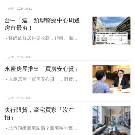
域價位易升難降
台灣
2024-10-11
台中「這」類型醫療中心周邊
房市最夯！
醫師族群居住要求高，距離、機能
成買房關鍵，台中「這」類型醫療中
心周邊房市最夯！
台灣
2024-10-11
永慶房屋推出「買房安心貸」
永慶房屋「買房安心貸」，消費者
申請房貸免排隊還有利率優惠！永慶
房屋全方位購屋保障，保障客戶不動
產交易安全
台灣
2024-10-11
央行限貸，豪宅買家「沒在
怕」
北市頂級豪宅回溫？豪宅轉手獲利
4,743萬，央行限貸沒在怕，豪宅客捧