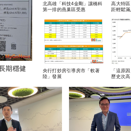
北高雄「科技4金剛」讓橋科
高大特區
第一排的燕巢區受惠
距輕鬆滿
長期穩健
央行打炒房引導房市「軟著
「這原因
陸」發展
歷史次高