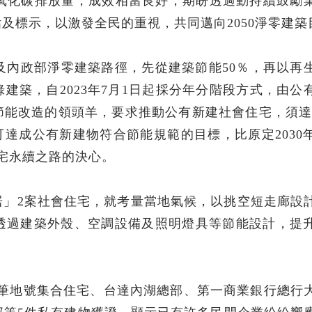
的二氧化碳排放量，成效相當良好，期盼透過動持續鼓勵
及標示，以激發全民的重視，共同邁向2050淨零建築
標及內政部淨零建築路徑，先從建築節能50％，再以再
建築，自2023年7月1日起採分年分階段方式，由公
能改造的領頭羊，要求推動公有新建社會住宅，須達「
就可達成公有新建物符合節能規範的目標，比原定2030
宅永續之路的決心。
居」2案社會住宅，就考量當地氣候，以挑空短走廊設
透過建築外殼、空調設備及照明燈具等節能設計，提
等8筆地號集合住宅、台達內湖總部、第一商業銀行總行