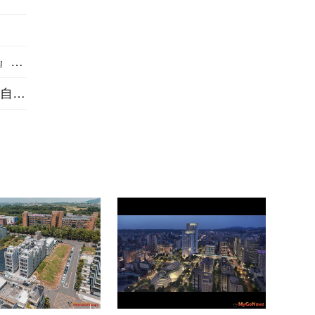
三重左岸1563坪指標大案『新濠漾III巴黎公園』熱銷開工
做住戶一輩子靠山 桃績優品牌「展志建設」以自住心蓋房