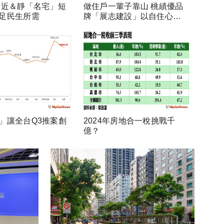
 近＆靜「名宅」短
做住戶一輩子靠山 桃績優品
足民生所需
牌「展志建設」以自住心蓋
房
」讓全台Q3推案創
2024年房地合一稅挑戰千
億？