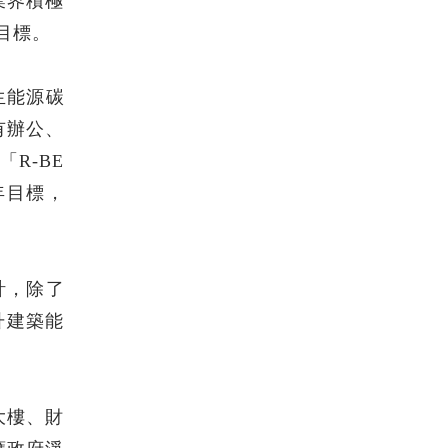
業界積極
目標。
生能源碳
有辦公、
R-BE
年目標，
計，除了
升建築能
大樓、財