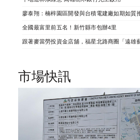
廖泰翔：楠梓園區開發與台積電建廠如期如質
全國最富里前五名！新竹縣市包辦4里
市場快訊