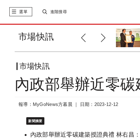
選單
進階搜尋
冠奕建設「深耕13期」首座榮獲
市場快訊
近零碳建...
市場快訊
內政部舉辦近零碳
報導：MyGoNews方暮晨 ｜
日期：2023-12-12
新聞摘要
內政部舉辦近零碳建築授證典禮 林右昌：