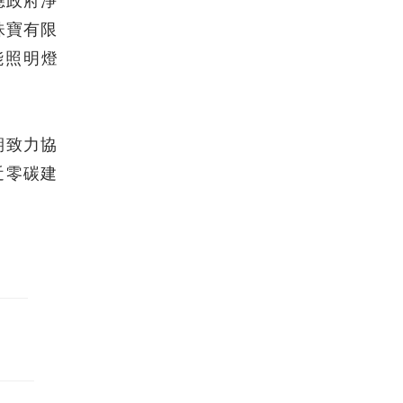
應政府淨
珠寶有限
能照明燈
期致力協
近零碳建