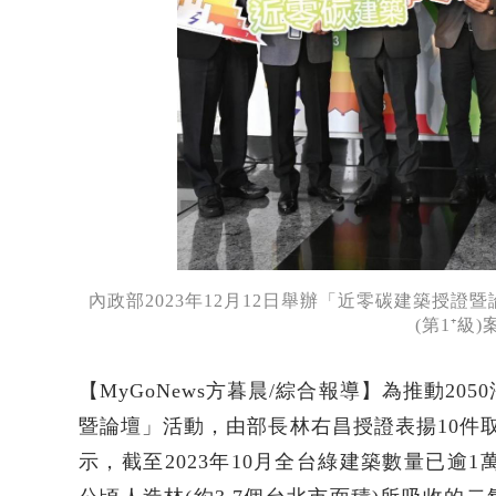
內政部2023年12月12日舉辦「近零碳建築授
(第1⁺級
【MyGoNews方暮晨/綜合報導】為推動20
暨論壇」活動，由部長林右昌授證表揚10件取
示，截至2023年10月全台綠建築數量已逾1