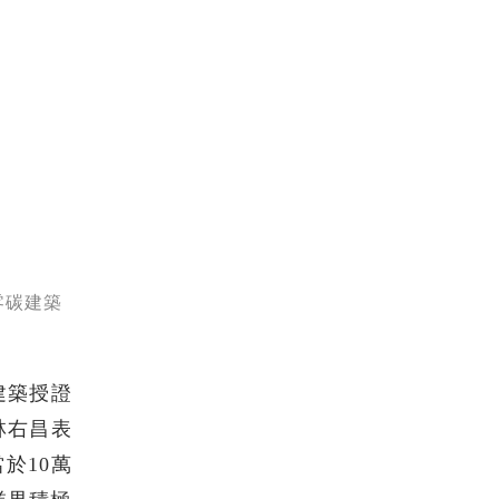
零碳建築
碳建築授證
林右昌表
於10萬