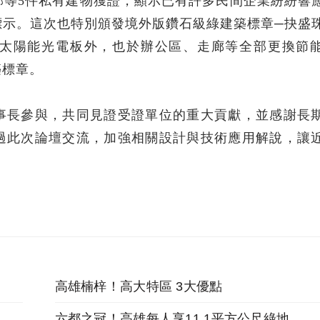
部等5件私有建物獲證，顯示已有許多民間企業紛紛響
標示。這次也特別頒發境外版鑽石級綠建築標章─抉盛
太陽能光電板外，也於辦公區、走廊等全部更換節
築標章。
事長參與，共同見證受證單位的重大貢獻，並感謝長
過此次論壇交流，加強相關設計與技術應用解說，讓
高雄楠梓！高大特區 3大優點
六都之冠！高雄每人享11.1平方公尺綠地