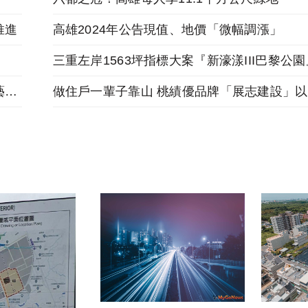
推進
高雄2024年公告現值、地價「微幅調漲」
跟著麥當勞投資金店舖，福星北路商圈「遠雄藝舍」金店炙手可熱