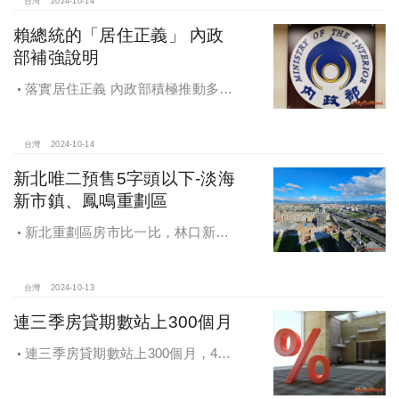
台灣
2024-10-14
賴總統的「居住正義」 內政
部補強說明
落實居住正義 內政部積極推動多元
住宅方案 健全房市治理
台灣
2024-10-14
新北唯二預售5字頭以下-淡海
新市鎮、鳳鳴重劃區
新北重劃區房市比一比，林口新市
鎮交易破2千件最熱絡！淡海新市鎮預
售還有3字頭！成交件數直逼2千件
台灣
2024-10-13
連三季房貸期數站上300個月
連三季房貸期數站上300個月，4都
貸款期數創新高