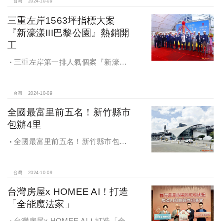
百萬的交易行情
台灣
2024-10-09
三重左岸1563坪指標大案
『新濠漾III巴黎公園』熱銷開
工
三重左岸第一排人氣個案『新濠漾III
巴黎公園』，日前隆重舉辦開工典禮
台灣
2024-10-09
全國最富里前五名！新竹縣市
包辦4里
全國最富里前五名！新竹縣市包辦4
里，有錢人喜歡住哪種房？坪數大、
總價高成購屋首選
台灣
2024-10-09
台灣房屋x HOMEE AI！打造
「全能魔法家」
台灣房屋x HOMEE AI！打造「全能