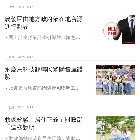
高雄相關產業熱
台灣
2024-10-12
農發區由地方政府依在地資源
進行劃設
國土計畫係依計畫引導並非隨意亂
畫 兼顧農地維護及發展需求
台灣
2024-10-12
永慶用科技翻轉民眾購售屋體
驗
永慶數位與資訊團隊用AI聰明工
作，吸引眾多資通訊好手加入，永慶
用科技翻轉民眾購售屋體驗，領航台
灣房產科技發展
台灣
2024-10-12
賴總統談「居住正義」財政部
「這樣說明」
財政部持續落實居住正義，協助經