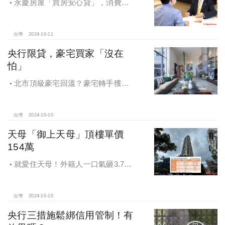
永慶房屋「買房安心貸」，消費者
申請房貸免排隊還有利率優惠！永慶
房屋全方位購屋保障，保障客戶不動
產交易安全
台灣
2024-10-11
央行限貸，豪宅買家「沒在
怕」
北市頂級豪宅回溫？豪宅轉手獲利
4,743萬，央行限貸沒在怕，豪宅客捧
3億多現金交易
台灣
2024-10-10
天母「御上天母」頂樓單價
154萬
就愛住天母！外籍人一口氣砸3.78
億買兩戶，天母新豪宅「御上天
母」，頂樓單價154萬最高
台灣
2024-10-10
央行三措施鬆綁信用管制！有