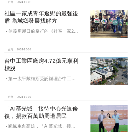
家邸「長築白樓1」
台灣
2024-10-08
社區一家成青年返鄉的最強後
盾 為城鄉發展找解方
信義房屋日前舉行的《社區一家20
週年得主故事講座》，特別邀請來自
宜蘭的美得冒泡共同創辦人張台賜和
彰化鬆勢三日節策展人劉孟豪分享他
台灣
2024-10-08
們如何以創新思維和社區凝聚力，為
台中工業區廠房4.72億元順利
家鄉帶來改變和發展的故事。
標脫
第一太平戴維斯受託辦理台中工業
區三面臨路廠房公開標售，由在地機
電工程顧問公司以4.72億元得標，溢
價率5％。
台灣
2024-10-07
「AI慕光城」接待中心光速修
復，捐款百萬助周邊居民
颱風重創高雄，「AI慕光城」接待