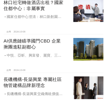
林口社宅轉做酒店出租？國家
住都中心：非屬事實
國家住都中心澄清：林口新創園秉
持初衷助力新創發展列印
台灣
2024-10-08
AI供應鏈瞄準國門CBD 企業
揪團進駐副都心
中悦、亞昕、興富發、麗寶、三發
地產、新濠等建商均陸續進入副都心
興建商辦，目前整體開發率近六成，
未來還陸續有超過7萬坪辦公樓面積新
台灣
2024-10-08
供給。
長磯機構-長築興業 專屬社區
物管建構品牌新理念
長磯機構-長築興業交織傳統價值與
創新理念，繼一品苑、聽河院與聽心
苑系列，即將為您獻上全新白派美學