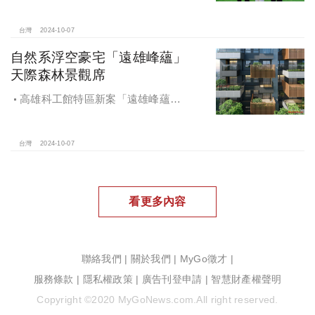
中心光速神修復中，清景麟集團與三
地開發集團率先捐款100萬助力周邊居
民復原家園
台灣
2024-10-07
自然系浮空豪宅「遠雄峰蘊」
天際森林景觀席
高雄科工館特區新案「遠雄峰蘊」
在1598坪朗闊大基地打造凌空27層的
天空森林
台灣
2024-10-07
看更多內容
聯絡我們
|
關於我們
|
MyGo徵才
|
服務條款
|
隱私權政策
|
廣告刊登申請
|
智慧財產權聲明
Copyright ©2020 MyGoNews.com.All right reserved.