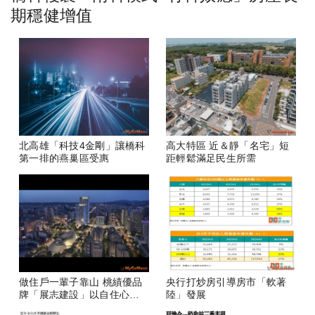
期穩健增值
北高雄「科技4金剛」讓橋科
高大特區 近＆靜「名宅」短
第一排的燕巢區受惠
距輕鬆滿足民生所需
做住戶一輩子靠山 桃績優品
央行打炒房引導房市「軟著
牌「展志建設」以自住心蓋
陸」發展
房