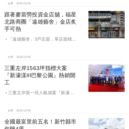
台灣
2024-10-09
跟著麥當勞投資金店舖，福星
北路商圈「遠雄藝舍」金店炙
手可熱
「遠雄藝舍」3戶店面，單店面積在
28~36坪間，開價每坪103~106萬元，
符合逢甲商圈福星路街邊店目前站上
百萬的交易行情
台灣
2024-10-09
三重左岸1563坪指標大案
『新濠漾III巴黎公園』熱銷開
工
三重左岸第一排人氣個案『新濠漾III
巴黎公園』，日前隆重舉辦開工典禮
台灣
2024-10-09
全國最富里前五名！新竹縣市
包辦4里