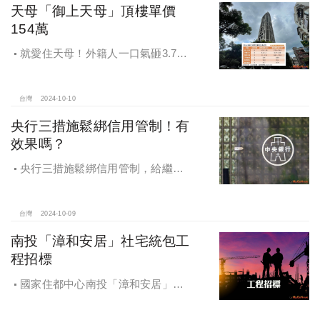
天母「御上天母」頂樓單價
154萬
就愛住天母！外籍人一口氣砸3.78
億買兩戶，天母新豪宅「御上天
母」，頂樓單價154萬最高
台灣
2024-10-10
央行三措施鬆綁信用管制！有
效果嗎？
央行三措施鬆綁信用管制，給繼
承、交換屋族活路，央行鐵了心打
房，多戶投資客恐難眠
台灣
2024-10-09
南投「漳和安居」社宅統包工
程招標
國家住都中心南投「漳和安居」社
宅統包工程招標