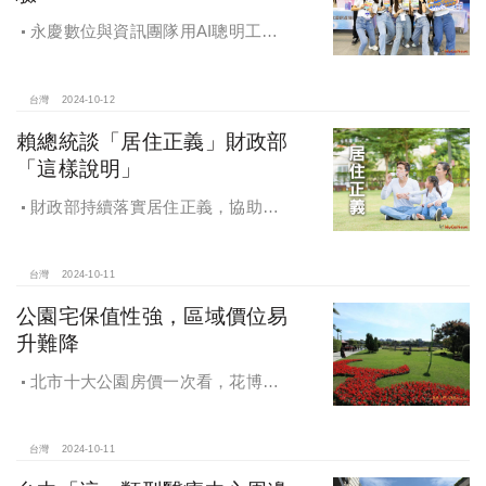
永慶數位與資訊團隊用AI聰明工
作，吸引眾多資通訊好手加入，永慶
用科技翻轉民眾購售屋體驗，領航台
灣房產科技發展
台灣
2024-10-12
賴總統談「居住正義」財政部
「這樣說明」
財政部持續落實居住正義，協助經
濟發展，減輕家庭負擔，建構優質賦
稅環境
台灣
2024-10-11
公園宅保值性強，區域價位易
升難降
北市十大公園房價一次看，花博年
漲逾一成居冠，公園宅保值性強，區
域價位易升難降
台灣
2024-10-11