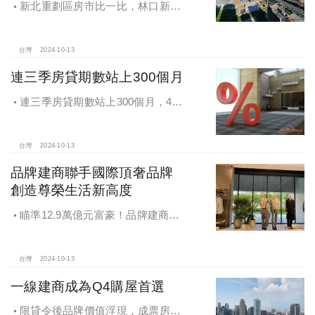
新北重劃區房市比一比，林口新市
鎮交易破2千件最熱絡！淡海新市鎮預
售還有3字頭！成交件數直逼2千件
台灣
2024-10-13
連三季房貸期數站上300個月
連三季房貸期數站上300個月，4都
貸款期數創新高
台灣
2024-10-13
品牌建商聯手國際頂奢品牌
創造尊榮生活新高度
瞄準12.9萬億元富豪！品牌建商聯
手國際頂奢品牌 創造尊榮生活新高度
台灣
2024-10-13
一線建商成為Q4購屋首選
限貸令後品牌價值浮現，成票房保