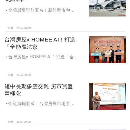
全國最富里前五名！新竹縣市包辦4
里，有錢人喜歡住哪種房？坪數大、
總價高成購屋首選
台灣
2024-10-09
台灣房屋x HOMEE AI！打造
「全能魔法家」
台灣房屋x HOMEE AI！打造「全能
魔法家」，AI地產機器人5.0！台灣房
屋三大AI技術智能服務
台灣
2024-10-09
短中長期多空交雜 房市買盤
兩極化
金龍海嘯發威！台灣房屋市場景氣
燈號，黃紅燈將轉綠，央行投變化
球，青安族保送 投資族三振，唯他有
望全壘打
台灣
2024-10-08