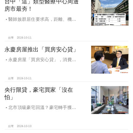
台中「這」類型醫療中心周邊
房市最夯！
醫師族群居住要求高，距離、機能
成買房關鍵，台中「這」類型醫療中
心周邊房市最夯！
台灣
2024-10-11
永慶房屋推出「買房安心貸」
永慶房屋「買房安心貸」，消費者
申請房貸免排隊還有利率優惠！永慶
房屋全方位購屋保障，保障客戶不動
產交易安全
台灣
2024-10-11
央行限貸，豪宅買家「沒在
怕」
北市頂級豪宅回溫？豪宅轉手獲利
4,743萬，央行限貸沒在怕，豪宅客捧
3億多現金交易
台灣
2024-10-10