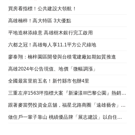
買房看指標！公共建設大領航！
高雄楠梓！高大特區 3大優點
平地造林添綠意 高雄樹木銀行完工啟用
六都之冠！高雄每人享11.1平方公尺綠地
廖泰翔：楠梓園區開發與台積電建廠如期如質推進
高雄2024年公告現值、地價「微幅調漲」
全國最富里前五名！新竹縣市包辦4里
三重左岸1563坪指標大案『新濠漾III巴黎公園』熱銷開工
跟著麥當勞投資金店舖，福星北路商圈「遠雄藝舍」金店炙手可熱
做住戶一輩子靠山 桃績優品牌「展志建設」以自住心蓋房