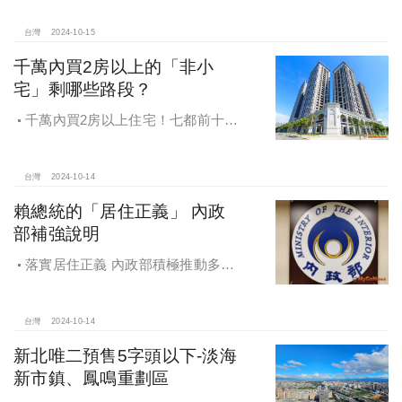
月還多放「有薪充電假」擴大員工幸
福感，看得到更領得到！業務新人保
台灣
2024-10-15
障前12個月每月5萬
千萬內買2房以上的「非小
宅」剩哪些路段？
千萬內買2房以上住宅！七都前十大
熱銷路段大公開，新北這區包辦前5
名，桃園也有2路段上榜
台灣
2024-10-14
賴總統的「居住正義」 內政
部補強說明
落實居住正義 內政部積極推動多元
住宅方案 健全房市治理
台灣
2024-10-14
新北唯二預售5字頭以下-淡海
新市鎮、鳳鳴重劃區