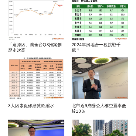
「這原因」讓全台Q3推案創
2024年房地合一稅挑戰千
歷史次高
億？
3大因素促修繕貸款縮水
北市近9成辦公大樓空置率低
於10％