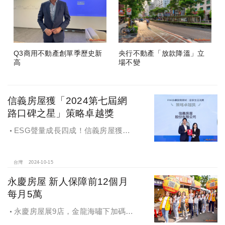
Q3商用不動產創單季歷史新
央行不動產「放款降溫」立
高
場不變
信義房屋獲「2024第七屆網
路口碑之星」策略卓越獎
ESG聲量成長四成！信義房屋獲
「2024第七屆網路口碑之星」策略卓
越獎
台灣
2024-10-15
永慶房屋 新人保障前12個月
每月5萬
永慶房屋展9店，金龍海嘯下加碼員
工保障及福利！員工保障再升級，每