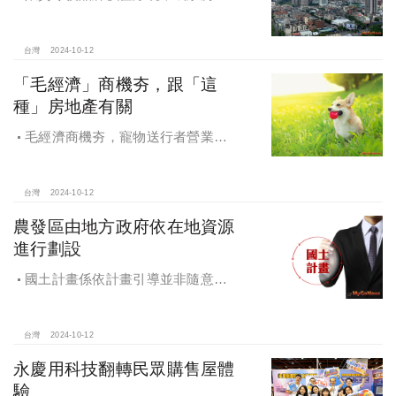
證，Q4一線建商成為購屋首選，以頂
級規劃吸引理性購屋者
台灣
2024-10-12
「毛經濟」商機夯，跟「這
種」房地產有關
毛經濟商機夯，寵物送行者營業額
大漲9.8倍，都會人寵愛毛孩，台中、
高雄相關產業熱
台灣
2024-10-12
農發區由地方政府依在地資源
進行劃設
國土計畫係依計畫引導並非隨意亂
畫 兼顧農地維護及發展需求
台灣
2024-10-12
永慶用科技翻轉民眾購售屋體
驗