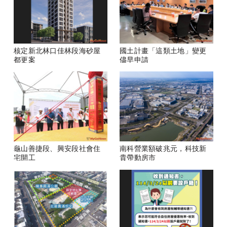
核定新北林口佳林段海砂屋
國土計畫「這類土地」變更
都更案
儘早申請
龜山善捷段、興安段社會住
南科營業額破兆元，科技新
宅開工
貴帶動房市