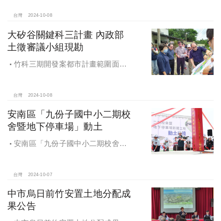
心花敬群董事長、立法委員魯明哲、
財政部國有財產署曾國基署長、桃園
台灣
2024-10-08
市都市發展局江南志局長等各方嘉
大矽谷關鍵科三計畫 內政部
賓，祈求工程順利進行。
土徵審議小組現勘
竹科三期開發案都市計畫範圍面積
453.94公頃，計畫區位主要開發範圍
是竹東頭重、二重、三重與柯子湖部
分地區
台灣
2024-10-08
安南區「九份子國中小二期校
舍暨地下停車場」動土
安南區「九份子國中小二期校舍暨
地下停車場」動土 黃偉哲：為當地提
供便捷就學及優質生活環境
台灣
2024-10-07
中市烏日前竹安置土地分配成
果公告