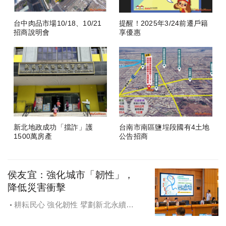
台中肉品市場10/18、10/21
提醒！2025年3/24前遷戶籍
招商說明會
享優惠
新北地政成功「擋詐」護
台南市南區鹽埕段國有4土地
1500萬房產
公告招商
侯友宜：強化城市「韌性」，
降低災害衝擊
耕耘民心 強化韌性 擘劃新北永續宜
居