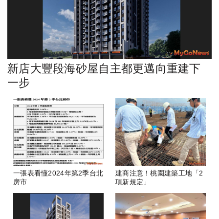
新店大豐段海砂屋自主都更邁向重建下
一步
一張表看懂2024年第2季台北
建商注意！桃園建築工地「2
房市
項新規定」