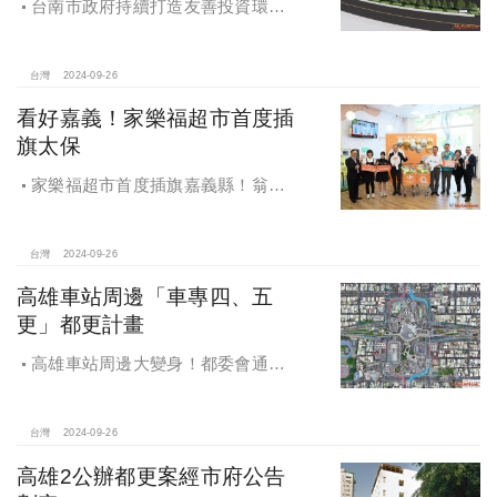
台南市政府持續打造友善投資環
境，統計2019年迄今，共新增1,598件
投資案，吸引2,153億元投資額，增加
超過5萬個就業機會
台灣
2024-09-26
看好嘉義！家樂福超市首度插
旗太保
家樂福超市首度插旗嘉義縣！翁章
梁蒞臨歡慶開幕
台灣
2024-09-26
高雄車站周邊「車專四、五
更」都更計畫
高雄車站周邊大變身！都委會通過
車專四、五更新計畫
台灣
2024-09-26
高雄2公辦都更案經市府公告