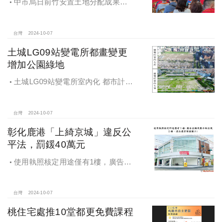
中市烏日前竹安置土地分配成果公
告 創新行政流程共創雙贏
台灣
2024-10-07
土城LG09站變電所都畫變更
增加公園綠地
土城LG09站變電所室內化 都市計畫
變更增加公園綠地
台灣
2024-10-07
彰化鹿港「上綺京城」違反公
平法，罰鍰40萬元
使用執照核定用途僅有1樓，廣告宣
稱及圖示卻出現2樓及夾層設計，違法
遭罰!
台灣
2024-10-07
桃住宅處推10堂都更免費課程