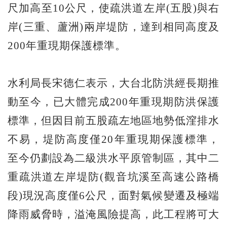
尺加高至10公尺，使疏洪道左岸(五股)與右
岸(三重、蘆洲)兩岸堤防，達到相同高度及
200年重現期保護標準。
水利局長宋德仁表示，大台北防洪經長期推
動至今，已大體完成200年重現期防洪保護
標準，但因目前五股疏左地區地勢低漥排水
不易，堤防高度僅20年重現期保護標準，
至今仍劃設為二級洪水平原管制區，其中二
重疏洪道左岸堤防(觀音坑溪至高速公路橋
段)現況高度僅6公尺，面對氣候變遷及極端
降雨威脅時，溢淹風險提高，此工程將可大