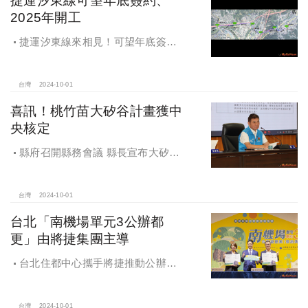
捷運汐東線可望年底簽約、
2025年開工
捷運汐東線來相見！可望年底簽約
2025年開工
台灣
2024-10-01
喜訊！桃竹苗大矽谷計畫獲中
央核定
縣府召開縣務會議 縣長宣布大矽谷
好消息
台灣
2024-10-01
台北「南機場單元3公辦都
更」由將捷集團主導
台北住都中心攜手將捷推動公辦都
更，打造南機場新風貌
台灣
2024-10-01