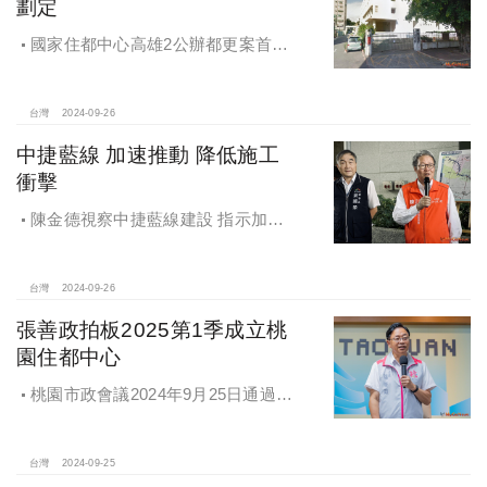
劃定
國家住都中心高雄2公辦都更案首度
公開更新地區經市府公告劃定
台灣
2024-09-26
中捷藍線 加速推動 降低施工
衝擊
陳金德視察中捷藍線建設 指示加速
推動 降低施工衝擊
台灣
2024-09-26
張善政拍板2025第1季成立桃
園住都中心
桃園市政會議2024年9月25日通過
「桃園市住宅及都市更新中心設置自
治條例」將原本社宅服務中心改制為
住都中心
台灣
2024-09-25