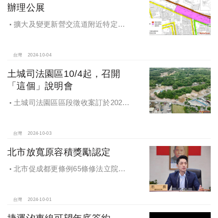
辦理公展
擴大及變更新營交流道附近特定區
計畫案辦理再公展作業
台灣
2024-10-04
土城司法園區10/4起，召開
「這個」說明會
土城司法園區區段徵收案訂於2024
年10月4日、7日及8日召開抵價地抽
籤暨配地作業說明會
台灣
2024-10-03
北市放寬原容積獎勵認定
北市促成都更條例65條修法立院初
審通過，放寬原容積獎勵認定
台灣
2024-10-01