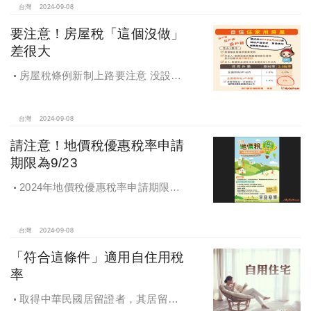
之同一條件共同或單獨優先購買。
台灣
2024-09-08
要注意！房屋稅「這個沒做」
差很大
房屋稅條例新制上路要注意 没設戶
籍房屋稅差很大
台灣
2024-09-08
請注意！地價稅優惠稅率申請
期限為9/23
2024年地價稅優惠稅率申請期限為9
月23日
台灣
2024-09-08
「符合這條件」適用自住用稅
率
取得中華民國居留證者，其居留地