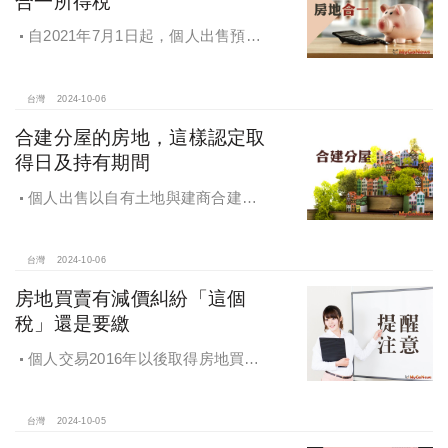
合一所得稅
自2021年7月1日起，個人出售預售
屋，仍應申報房地合一所得稅
台灣
2024-10-06
合建分屋的房地，這樣認定取
得日及持有期間
個人出售以自有土地與建商合建分
屋的房地，應如何認定房地取得日及
持有期間
台灣
2024-10-06
房地買賣有減價糾紛「這個
稅」還是要繳
個人交易2016年以後取得房地買賣
雖有減價糾紛，仍應於所有權移轉登
記日次日起算30日內申報房地合一所
得稅
台灣
2024-10-05