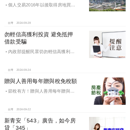
個人交易2016年以後取得房地買賣
雖有減價糾紛，仍應於所有權移轉登
記日次日起算30日內申報房地合一所
得稅
台灣
2024-09-28
勿輕信高獲利投資 避免抵押
借款受騙
內政部提醒民眾切勿輕信高獲利投
資 避免抵押借款受騙，違法地政士將
予嚴懲
台灣
2024-09-24
贈與人善用每年贈與稅免稅額
節稅有方！贈與人善用每年贈與稅
免稅額
台灣
2024-09-22
新青安「543」廣告，如今房
貸「345」