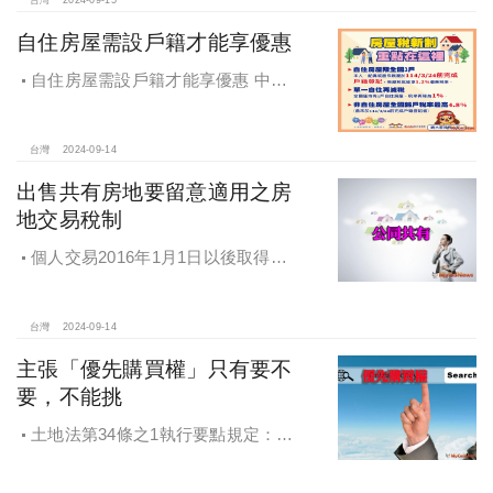
自住房屋需設戶籍才能享優惠
自住房屋需設戶籍才能享優惠 中市
地稅局：9月陸續寄出通知書
台灣
2024-09-14
出售共有房地要留意適用之房
地交易稅制
個人交易2016年1月1日以後取得之
房地，不論盈虧，應於完成交易移轉
登記日之次日起30日內辦理申報。
台灣
2024-09-14
主張「優先購買權」只有要不
要，不能挑
土地法第34條之1執行要點規定：部
分共有人依本法條第一項規定出賣共
有土地或建物時，他共有人得以出賣