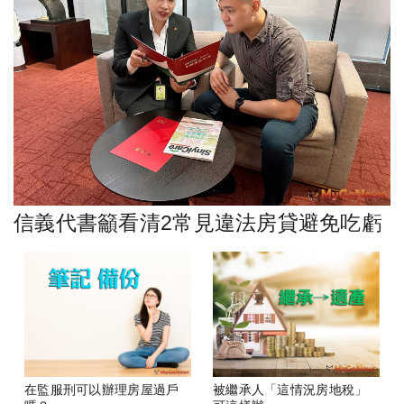
信義代書籲看清2常見違法房貸避免吃虧
在監服刑可以辦理房屋過戶
被繼承人「這情況房地稅」