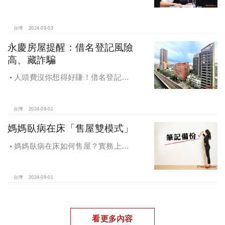
減稅資格者 盡速完成戶籍登記」
台灣
2024-09-03
永慶房屋提醒：借名登記風險
高、藏詐騙
人頭費沒你想得好賺！借名登記風
險高、藏詐騙，永慶房屋提醒：小心
賠了信用連房子都保不住
台灣
2024-09-01
媽媽臥病在床「售屋雙模式」
媽媽臥病在床如何售屋？實務上可
以從2個方面考慮這個問題：生前處分
或是往生以後辦理。
台灣
2024-09-01
看更多內容