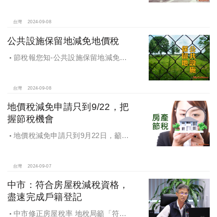
址之房地符合一定要件，於房屋稅及
地價稅，視同於該房地辦竣戶籍登
記，適用自住用稅率
台灣
2024-09-08
公共設施保留地減免地價稅
節稅報您知-公共設施保留地減免地
價稅
台灣
2024-09-08
地價稅減免申請只到9/22，把
握節稅機會
地價稅減免申請只到9月22日，籲民
眾把握節稅機會
台灣
2024-09-07
中市：符合房屋稅減稅資格，
盡速完成戶籍登記
中市修正房屋稅率 地稅局籲「符合