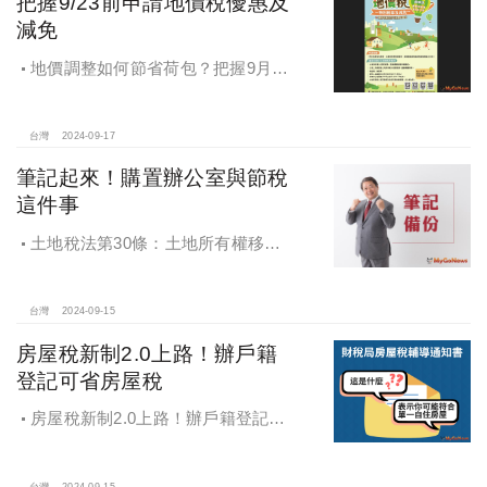
把握9/23前申請地價稅優惠及
減免
地價調整如何節省荷包？把握9月23
日前申請地價稅優惠及減免
台灣
2024-09-17
筆記起來！購置辦公室與節稅
這件事
土地稅法第30條：土地所有權移轉
或是設定典權，其申報移轉現值.....以
訂約日當期之公告土地現值為準
台灣
2024-09-15
房屋稅新制2.0上路！辦戶籍
登記可省房屋稅
房屋稅新制2.0上路！辦戶籍登記可
省房屋稅
台灣
2024-09-15