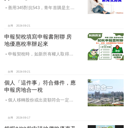
善用345對抗543，青年首購是主
流，很多都是父母親贊助自備款助小
孩一臂之力，讓小孩子成家，如何讓
市場回歸正軌，投資客無利可圖，是
台灣
2024-09-21
政府部門應該有的配套。
申報契稅填寫申報書附聯 房
地優惠稅率辦起來
申報契稅時，如新所有權人取得房
屋後符合自住住家使用，請記得一併
填寫「契稅申報書附聯」，即可完成
房屋稅及地價稅優惠稅率之申請。
台灣
2024-09-21
個人「這件事」符合條件，應
申報房地合一稅
個人移轉股份或出資額符合一定條
件，應申報房地合一稅
台灣
2024-09-17