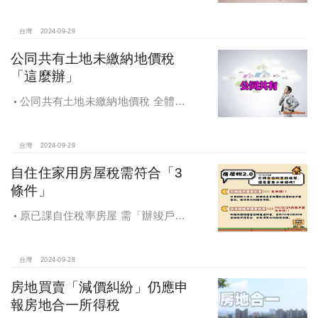
可以申請適用優惠稅率
台灣
2024-09-29
公同共有土地未繳納地價稅
「這麼辦」
公同共有土地未繳納地價稅 全體公
同共有人需負擔連帶責任
台灣
2024-09-29
自住住家用房屋稅需符合「3
條件」
原已課自住稅率房屋 需「辦竣戶籍
登記」才能續按自住稅率課徵房屋
稅！
台灣
2024-09-28
房地買賣「減價糾紛」仍應申
報房地合一所得稅