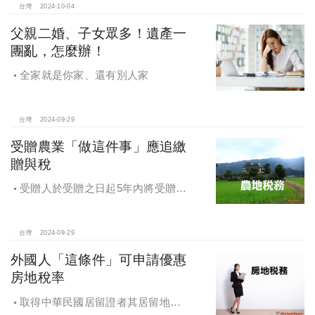
台灣
2024-10-04
父親二婚、子女眾多！遺產一
團亂，怎麼辦！
全家就是你家、還有別人家
台灣
2024-09-29
受贈農業「做這件事」應追繳
贈與稅
受贈人於受贈之日起5年內將受贈之
農業用地贈與他人，應追繳贈與稅
台灣
2024-09-29
外國人「這條件」可申請優惠
房地稅率
取得中華民國居留證者其居留地址