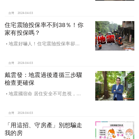
後住家檢視要點
台灣
2024-04-03
住宅震險投保率不到38％！你
家有投保嗎？
地震好嚇人！住宅震險投保率卻不
到38％，弱震區反而積極投保？桃竹
震險投保率遠勝花東
台灣
2024-04-03
戴雲發：地震過後遵循三步驟
檢查更確保
地震國宿命 居住安全不可忽視，地
震過後遵循三步驟檢查更確保
台灣
2024-04-03
「用這招、守房產」別想騙走
我的房