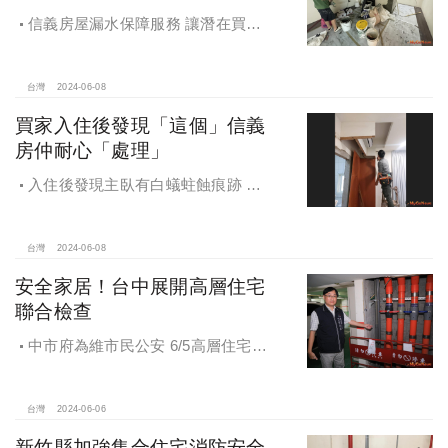
信義房屋漏水保障服務 讓潛在買賣
爭議成就三張笑臉
台灣
2024-06-08
買家入住後發現「這個」信義
房仲耐心「處理」
入住後發現主臥有白蟻蛀蝕痕跡 信
義房仲耐心陪伴除蟲
台灣
2024-06-08
安全家居！台中展開高層住宅
聯合檢查
中市府為維市民公安 6/5高層住宅聯
合檢查缺失部分將依規要求改善
台灣
2024-06-06
新竹縣加強集合住宅消防安全