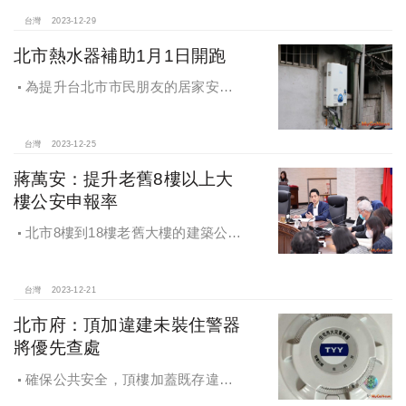
台灣
2023-12-29
北市熱水器補助1月1日開跑
為提升台北市市民朋友的居家安
全，消防局於2024年1月1日起開始受
理申請燃氣熱水器補助，名額共計400
戶，每戶補助新台幣3,000元起
台灣
2023-12-25
蔣萬安：提升老舊8樓以上大
樓公安申報率
北市8樓到18樓老舊大樓的建築公安
檢查申報比率僅約26％
台灣
2023-12-21
北市府：頂加違建未裝住警器
將優先查處
確保公共安全，頂樓加蓋既存違建
未裝設住警器將優先查報處理