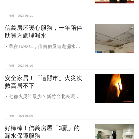
建築，防震領航，齊心共創安全建築
新紀元
台灣
2024-06-11
信義房屋暖心服務，一年陪伴
助買方處理漏水
早在1992年，信義房屋首創漏水保
固修護服務，自推出以來不斷充實和
完善。
台灣
2024-06-10
安全家居！「這縣市」火災次
數高居不下
七都火災誰最少？新竹台北表現
好，新北幅員廣，七都中最易遭祝融
台灣
2024-06-09
好棒棒！信義房屋「3贏」的
漏水保障服務