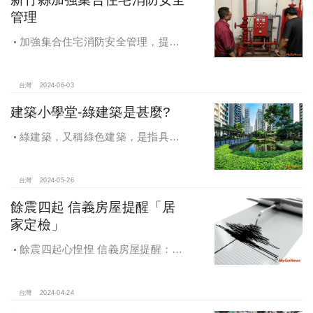
管理
加強集合住宅消防安全管理，提升
民眾防火意識
台灣
2024-06-03
建築小學堂-綠建築是甚麼?
綠建築，又稱綠色建築，是指具有
節能、生態、健康特性，並且在建築
生命週期中消耗最少地球能源和資
源，讓使用者感受到健康舒適且達到
台灣
2024-05-26
環境永續目標的建築物。
餘震四起 信義房屋提醒「居
家定檢」
餘震四起心惶惶 信義房屋提醒：居
家定檢保平安
台灣
2024-04-24