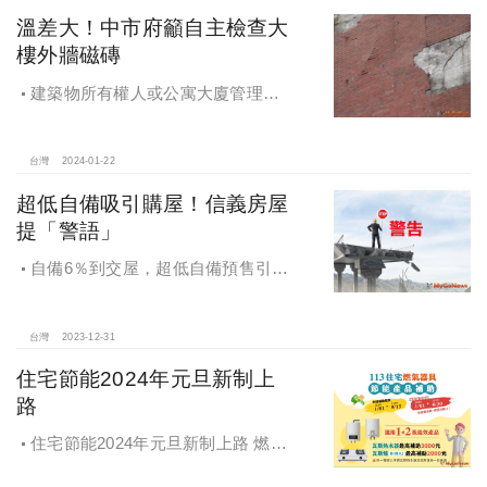
溫差大！中市府籲自主檢查大
樓外牆磁磚
建築物所有權人或公寓大廈管理委
員會應自主檢查所管建築物外牆磁
磚，如有脫落危害公共安全，應請儘
速圈圍防護，並立即委請施工廠商修
台灣
2024-01-22
繕。
超低自備吸引購屋！信義房屋
提「警語」
自備6％到交屋，超低自備預售引發
話題
台灣
2023-12-31
住宅節能2024年元旦新制上
路
住宅節能2024年元旦新制上路 燃氣
器具、冷氣冰箱雙享補助利多