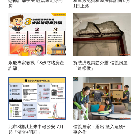
恐怖詐騙手法 輕鬆奪走你的
租屋族免費租屋法律諮詢 8月
房
1日上路
永慶專家教戰「3步防堵房產
拆裝潢現鋼筋外露 信義房屋
詐騙」
「這樣做」
北市8樓以上未申報公安 7月
信義居家：遷出 搬入這幾件
起「清查+開罰」
事必作