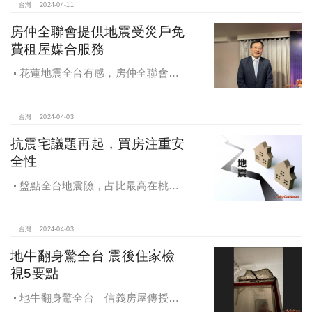
台灣
2024-04-11
房仲全聯會提供地震受災戶免
費租屋媒合服務
花蓮地震全台有感，房仲全聯會提
供受災戶租屋媒合服務
台灣
2024-04-03
抗震宅議題再起，買房注重安
全性
盤點全台地震險，占比最高在桃
竹，抗震宅議題再起，買房注重安全
性
台灣
2024-04-03
地牛翻身驚全台 震後住家檢
視5要點
地牛翻身驚全台 信義房屋傳授震