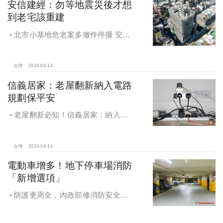
安信建經：勿等地震災後才想
到老宅該重建
北市小基地危老案多撤件停擺 安信
建經呼籲勿等地震才重建
台灣
2024-04-14
信義居家：老屋翻新納入電路
規劃保平安
老屋翻新必知！信義居家：納入電
路規劃保平安
台灣
2024-04-14
電動車增多！地下停車場消防
「新增選項」
防護更周全，內政部修消防安全設
備設置標準，室內停車空間得選設自
動撒水設備