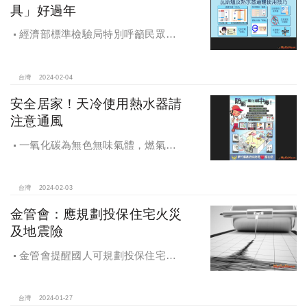
具」好過年
經濟部標準檢驗局特別呼籲民眾注
意燃氣器具使用安全，使用燃氣器具
時一定要保持良好通風，並從選購、
安裝、定期檢修等方面著手，以防範
台灣
2024-02-04
無形殺手一氧化碳中毒的危險。
安全居家！天冷使用熱水器請
注意通風
一氧化碳為無色無味氣體，燃氣熱
水器燃燒不完全，會飄出一氧化碳氣
體，造成民眾嘔吐、甚至昏迷，務必
格外留意。
台灣
2024-02-03
金管會：應規劃投保住宅火災
及地震險
金管會提醒國人可規劃投保住宅火
災及地震基本保險，以保障居家財產
安全
台灣
2024-01-27