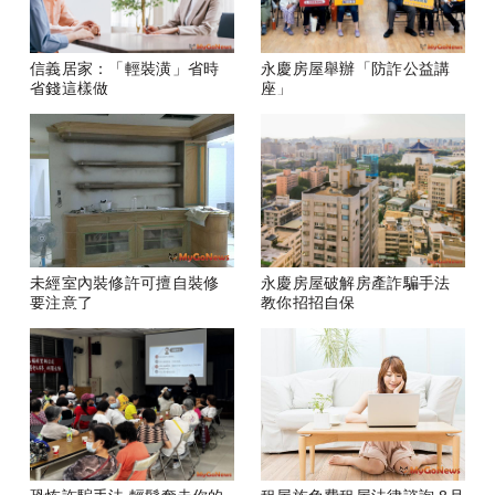
信義居家：「輕裝潢」省時
永慶房屋舉辦「防詐公益講
省錢這樣做
座」
未經室內裝修許可擅自裝修
永慶房屋破解房產詐騙手法
要注意了
教你招招自保