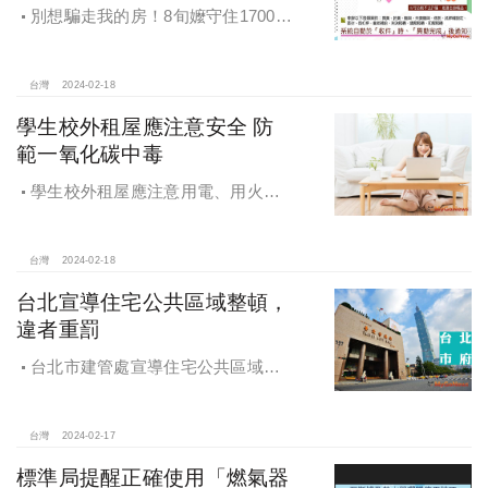
別想騙走我的房！8旬嬤守住1700萬
不動產只因做了這件事
台灣
2024-02-18
學生校外租屋應注意安全 防
範一氧化碳中毒
學生校外租屋應注意用電、用火安
全 並防範一氧化碳中毒
台灣
2024-02-18
台北宣導住宅公共區域整頓，
違者重罰
台北市建管處宣導住宅公共區域整
頓，嚴防公共安全隱患，違者最重罰
20萬
台灣
2024-02-17
標準局提醒正確使用「燃氣器