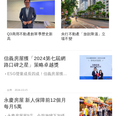
Q3商用不動產創單季歷史新
央行不動產「放款降溫」立
高
場不變
信義房屋獲「2024第七屆網
路口碑之星」策略卓越獎
ESG聲量成長四成！信義房屋獲
「2024第七屆網路口碑之星」策略卓
越獎
台灣
2024-10-15
永慶房屋 新人保障前12個月
每月5萬
永慶房屋展9店，金龍海嘯下加碼員