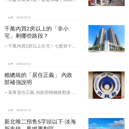
工保障及福利！員工保障再升級，每
月還多放「有薪充電假」擴大員工幸
福感，看得到更領得到！業務新人保
台灣
2024-10-15
障前12個月每月5萬
千萬內買2房以上的「非小
宅」剩哪些路段？
千萬內買2房以上住宅！七都前十大
熱銷路段大公開，新北這區包辦前5
名，桃園也有2路段上榜
台灣
2024-10-14
賴總統的「居住正義」 內政
部補強說明
落實居住正義 內政部積極推動多元
住宅方案 健全房市治理
台灣
2024-10-14
新北唯二預售5字頭以下-淡海
新市鎮、鳳鳴重劃區