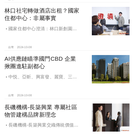
望全壘打
林口社宅轉做酒店出租？國家
住都中心：非屬事實
國家住都中心澄清：林口新創園秉
持初衷助力新創發展列印
台灣
2024-10-08
AI供應鏈瞄準國門CBD 企業
揪團進駐副都心
中悦、亞昕、興富發、麗寶、三發
地產、新濠等建商均陸續進入副都心
興建商辦，目前整體開發率近六成，
未來還陸續有超過7萬坪辦公樓面積新
台灣
2024-10-08
供給。
長磯機構-長築興業 專屬社區
物管建構品牌新理念
長磯機構-長築興業交織傳統價值與
創新理念，繼一品苑、聽河院與聽心