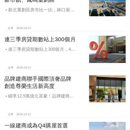
新北重劃區房市比一比，林口新市
鎮交易破2千件最熱絡！淡海新市鎮預
售還有3字頭！成交件數直逼2千件
台灣
2024-10-13
連三季房貸期數站上300個月
連三季房貸期數站上300個月，4都
貸款期數創新高
台灣
2024-10-13
品牌建商聯手國際頂奢品牌
創造尊榮生活新高度
瞄準12.9萬億元富豪！品牌建商聯
手國際頂奢品牌 創造尊榮生活新高度
台灣
2024-10-13
一線建商成為Q4購屋首選