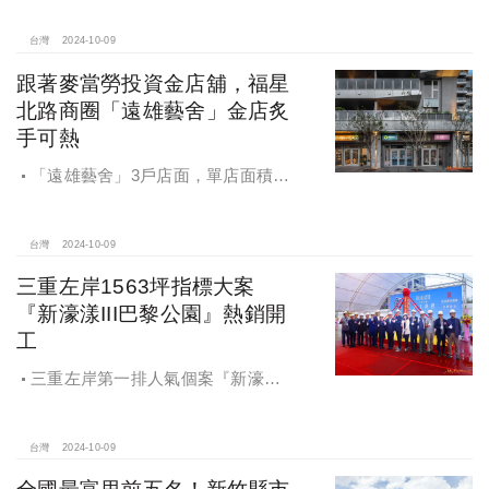
台灣
2024-10-09
跟著麥當勞投資金店舖，福星
北路商圈「遠雄藝舍」金店炙
手可熱
「遠雄藝舍」3戶店面，單店面積在
28~36坪間，開價每坪103~106萬元，
符合逢甲商圈福星路街邊店目前站上
百萬的交易行情
台灣
2024-10-09
三重左岸1563坪指標大案
『新濠漾III巴黎公園』熱銷開
工
三重左岸第一排人氣個案『新濠漾III
巴黎公園』，日前隆重舉辦開工典禮
台灣
2024-10-09
全國最富里前五名！新竹縣市