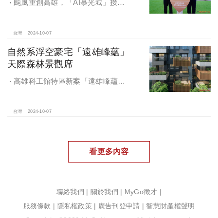
颱風重創高雄，「AI慕光城」接待
中心光速神修復中，清景麟集團與三
地開發集團率先捐款100萬助力周邊居
民復原家園
台灣
2024-10-07
自然系浮空豪宅「遠雄峰蘊」
天際森林景觀席
高雄科工館特區新案「遠雄峰蘊」
在1598坪朗闊大基地打造凌空27層的
天空森林
台灣
2024-10-07
看更多內容
聯絡我們
|
關於我們
|
MyGo徵才
|
服務條款
|
隱私權政策
|
廣告刊登申請
|
智慧財產權聲明