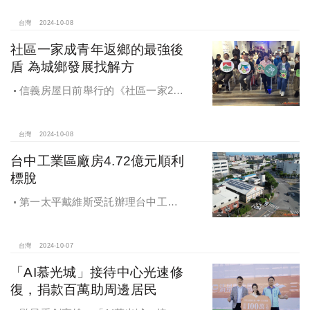
苑系列，即將為您獻上全新白派美學
家邸「長築白樓1」
台灣
2024-10-08
社區一家成青年返鄉的最強後
盾 為城鄉發展找解方
信義房屋日前舉行的《社區一家20
週年得主故事講座》，特別邀請來自
宜蘭的美得冒泡共同創辦人張台賜和
彰化鬆勢三日節策展人劉孟豪分享他
台灣
2024-10-08
們如何以創新思維和社區凝聚力，為
台中工業區廠房4.72億元順利
家鄉帶來改變和發展的故事。
標脫
第一太平戴維斯受託辦理台中工業
區三面臨路廠房公開標售，由在地機
電工程顧問公司以4.72億元得標，溢
價率5％。
台灣
2024-10-07
「AI慕光城」接待中心光速修
復，捐款百萬助周邊居民