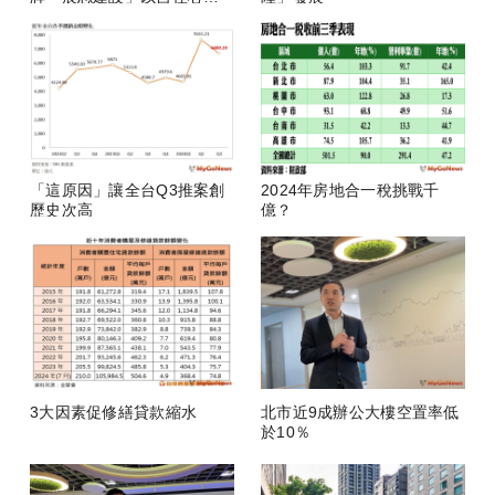
房
「這原因」讓全台Q3推案創
2024年房地合一稅挑戰千
歷史次高
億？
3大因素促修繕貸款縮水
北市近9成辦公大樓空置率低
於10％