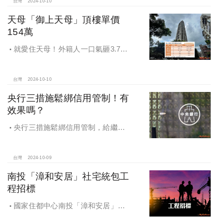
台灣
2024-10-10
天母「御上天母」頂樓單價
154萬
就愛住天母！外籍人一口氣砸3.78
億買兩戶，天母新豪宅「御上天
母」，頂樓單價154萬最高
台灣
2024-10-10
央行三措施鬆綁信用管制！有
效果嗎？
央行三措施鬆綁信用管制，給繼
承、交換屋族活路，央行鐵了心打
房，多戶投資客恐難眠
台灣
2024-10-09
南投「漳和安居」社宅統包工
程招標
國家住都中心南投「漳和安居」社
宅統包工程招標