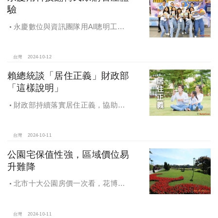
驗
永慶數位與資訊團隊用AI聰明工
作，吸引眾多資通訊好手加入，永慶
用科技翻轉民眾購售屋體驗，領航台
灣房產科技發展
台灣
2024-10-12
賴總統談「居住正義」財政部
「這樣說明」
財政部持續落實居住正義，協助經
濟發展，減輕家庭負擔，建構優質賦
稅環境
台灣
2024-10-11
公園宅保值性強，區域價位易
升難降
北市十大公園房價一次看，花博年
漲逾一成居冠，公園宅保值性強，區
域價位易升難降
台灣
2024-10-11