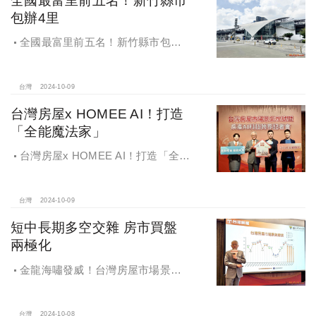
包辦4里
全國最富里前五名！新竹縣市包辦4
里，有錢人喜歡住哪種房？坪數大、
總價高成購屋首選
台灣
2024-10-09
台灣房屋x HOMEE AI！打造
「全能魔法家」
台灣房屋x HOMEE AI！打造「全能
魔法家」，AI地產機器人5.0！台灣房
屋三大AI技術智能服務
台灣
2024-10-09
短中長期多空交雜 房市買盤
兩極化
金龍海嘯發威！台灣房屋市場景氣
燈號，黃紅燈將轉綠，央行投變化
球，青安族保送 投資族三振，唯他有
台灣
2024-10-08