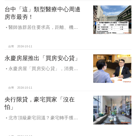
台中「這」類型醫療中心周邊
房市最夯！
醫師族群居住要求高，距離、機能
成買房關鍵，台中「這」類型醫療中
心周邊房市最夯！
台灣
2024-10-11
永慶房屋推出「買房安心貸」
永慶房屋「買房安心貸」，消費者
申請房貸免排隊還有利率優惠！永慶
房屋全方位購屋保障，保障客戶不動
產交易安全
台灣
2024-10-11
央行限貸，豪宅買家「沒在
怕」
北市頂級豪宅回溫？豪宅轉手獲利
4,743萬，央行限貸沒在怕，豪宅客捧
3億多現金交易