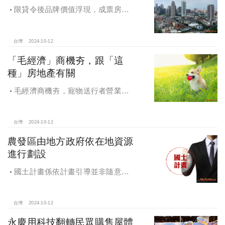
限貸令後品牌價值浮現，成票房保
證，Q4一線建商成為購屋首選，以頂
級規劃吸引理性購屋者
台灣
2024-10-12
「毛經濟」商機夯，跟「這
種」房地產有關
毛經濟商機夯，寵物送行者營業額
大漲9.8倍，都會人寵愛毛孩，台中、
高雄相關產業熱
台灣
2024-10-12
農發區由地方政府依在地資源
進行劃設
國土計畫係依計畫引導並非隨意亂
畫 兼顧農地維護及發展需求
台灣
2024-10-12
永慶用科技翻轉民眾購售屋體