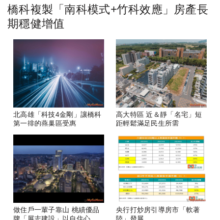
橋科複製「南科模式+竹科效應」房產長
期穩健增值
北高雄「科技4金剛」讓橋科
高大特區 近＆靜「名宅」短
第一排的燕巢區受惠
距輕鬆滿足民生所需
做住戶一輩子靠山 桃績優品
央行打炒房引導房市「軟著
牌「展志建設」以自住心蓋
陸」發展