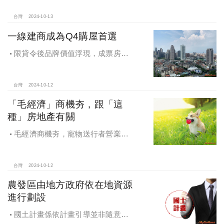
台灣
2024-10-13
一線建商成為Q4購屋首選
限貸令後品牌價值浮現，成票房保
證，Q4一線建商成為購屋首選，以頂
級規劃吸引理性購屋者
台灣
2024-10-12
「毛經濟」商機夯，跟「這
種」房地產有關
毛經濟商機夯，寵物送行者營業額
大漲9.8倍，都會人寵愛毛孩，台中、
高雄相關產業熱
台灣
2024-10-12
農發區由地方政府依在地資源
進行劃設
國土計畫係依計畫引導並非隨意亂