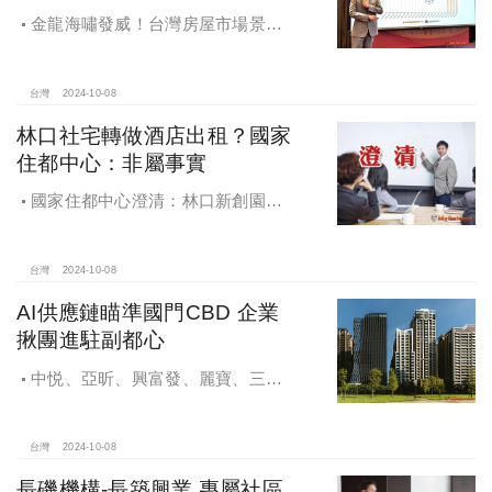
金龍海嘯發威！台灣房屋市場景氣
燈號，黃紅燈將轉綠，央行投變化
球，青安族保送 投資族三振，唯他有
望全壘打
台灣
2024-10-08
林口社宅轉做酒店出租？國家
住都中心：非屬事實
國家住都中心澄清：林口新創園秉
持初衷助力新創發展列印
台灣
2024-10-08
AI供應鏈瞄準國門CBD 企業
揪團進駐副都心
中悦、亞昕、興富發、麗寶、三發
地產、新濠等建商均陸續進入副都心
興建商辦，目前整體開發率近六成，
未來還陸續有超過7萬坪辦公樓面積新
台灣
2024-10-08
供給。
長磯機構-長築興業 專屬社區