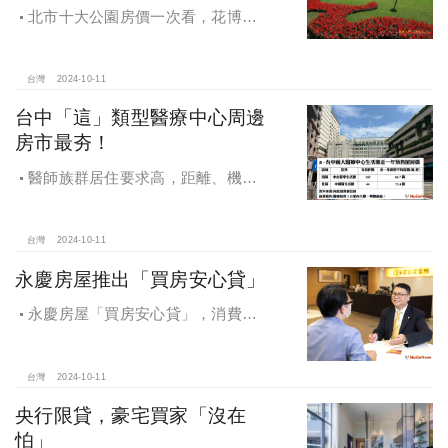
北市十大公園房價一次看，花博年
漲逾一成居冠，公園宅保值性強，區
域價位易升難降
台灣
2024-10-11
台中「這」類型醫療中心周邊
房市最夯！
醫師族群居住要求高，距離、機能
成買房關鍵，台中「這」類型醫療中
心周邊房市最夯！
台灣
2024-10-11
永慶房屋推出「買房安心貸」
永慶房屋「買房安心貸」，消費者
申請房貸免排隊還有利率優惠！永慶
房屋全方位購屋保障，保障客戶不動
產交易安全
台灣
2024-10-11
央行限貸，豪宅買家「沒在
怕」