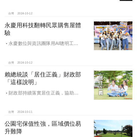
畫 兼顧農地維護及發展需求
台灣
2024-10-12
永慶用科技翻轉民眾購售屋體
驗
永慶數位與資訊團隊用AI聰明工
作，吸引眾多資通訊好手加入，永慶
用科技翻轉民眾購售屋體驗，領航台
灣房產科技發展
台灣
2024-10-12
賴總統談「居住正義」財政部
「這樣說明」
財政部持續落實居住正義，協助經
濟發展，減輕家庭負擔，建構優質賦
稅環境
台灣
2024-10-11
公園宅保值性強，區域價位易
升難降