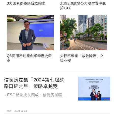
3大因素促修繕貸款縮水
北市近9成辦公大樓空置率低
於10％
Q3商用不動產創單季歷史新
央行不動產「放款降溫」立
高
場不變
信義房屋獲「2024第七屆網
路口碑之星」策略卓越獎
ESG聲量成長四成！信義房屋獲
「2024第七屆網路口碑之星」策略卓
越獎
台灣
2024-10-15