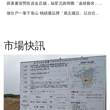
跟著麥當勞投資金店舖，福星北路商圈「遠雄藝舍」金店炙手可熱
做住戶一輩子靠山 桃績優品牌「展志建設」以自住心蓋房
市場快訊