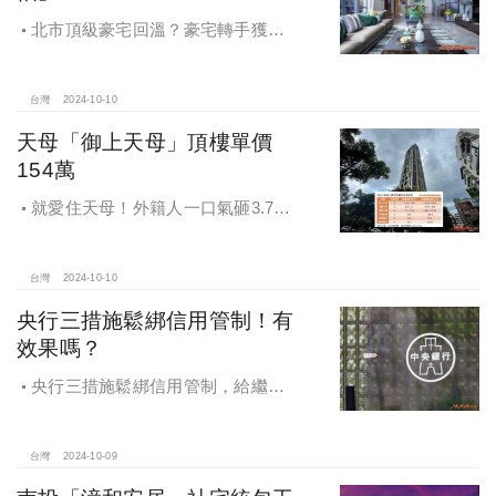
北市頂級豪宅回溫？豪宅轉手獲利
4,743萬，央行限貸沒在怕，豪宅客捧
3億多現金交易
台灣
2024-10-10
天母「御上天母」頂樓單價
154萬
就愛住天母！外籍人一口氣砸3.78
億買兩戶，天母新豪宅「御上天
母」，頂樓單價154萬最高
台灣
2024-10-10
央行三措施鬆綁信用管制！有
效果嗎？
央行三措施鬆綁信用管制，給繼
承、交換屋族活路，央行鐵了心打
房，多戶投資客恐難眠
台灣
2024-10-09