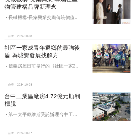
物管建構品牌新理念
長磯機構-長築興業交織傳統價值與
創新理念，繼一品苑、聽河院與聽心
苑系列，即將為您獻上全新白派美學
家邸「長築白樓1」
台灣
2024-10-08
社區一家成青年返鄉的最強後
盾 為城鄉發展找解方
信義房屋日前舉行的《社區一家20
週年得主故事講座》，特別邀請來自
宜蘭的美得冒泡共同創辦人張台賜和
彰化鬆勢三日節策展人劉孟豪分享他
台灣
2024-10-08
們如何以創新思維和社區凝聚力，為
台中工業區廠房4.72億元順利
家鄉帶來改變和發展的故事。
標脫
第一太平戴維斯受託辦理台中工業
區三面臨路廠房公開標售，由在地機
電工程顧問公司以4.72億元得標，溢
價率5％。
台灣
2024-10-07