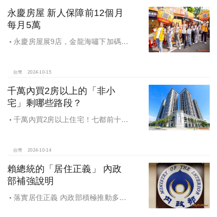
永慶房屋 新人保障前12個月
每月5萬
永慶房屋展9店，金龍海嘯下加碼員
工保障及福利！員工保障再升級，每
月還多放「有薪充電假」擴大員工幸
福感，看得到更領得到！業務新人保
台灣
2024-10-15
障前12個月每月5萬
千萬內買2房以上的「非小
宅」剩哪些路段？
千萬內買2房以上住宅！七都前十大
熱銷路段大公開，新北這區包辦前5
名，桃園也有2路段上榜
台灣
2024-10-14
賴總統的「居住正義」 內政
部補強說明
落實居住正義 內政部積極推動多元
住宅方案 健全房市治理