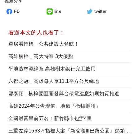
推薦分享
FB
line
twitter
看過本文的人也看了 :
買房看指標！公共建設大領航！
高雄楠梓！高大特區 3大優點
平地造林添綠意 高雄樹木銀行完工啟用
六都之冠！高雄每人享11.1平方公尺綠地
廖泰翔：楠梓園區開發與台積電建廠如期如質推進
高雄2024年公告現值、地價「微幅調漲」
全國最富里前五名！新竹縣市包辦4里
三重左岸1563坪指標大案『新濠漾III巴黎公園』熱銷開工