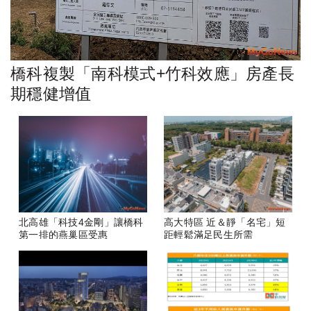
橋科複製「南科模式+竹科效應」房產長
期穩健增值
北高雄「科技4金剛」讓橋科
高大特區 近＆靜「名宅」短
第一排的燕巢區受惠
距輕鬆滿足民生所需