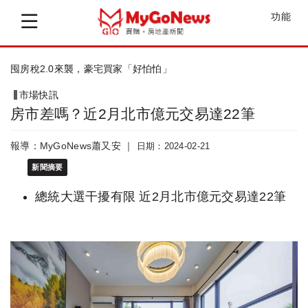
功能
「房地4稅」成績出爐「2減2增」
市場快訊
房市差嗎？近2月北市億元交易達22筆
報導：MyGoNews蕭又安 ｜
日期：2024-02-21
新聞摘要
總統大選干擾有限 近2月北市億元交易達22筆