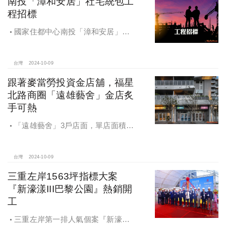
南投「漳和安居」社宅統包工
程招標
國家住都中心南投「漳和安居」社
宅統包工程招標
台灣
2024-10-09
跟著麥當勞投資金店舖，福星
北路商圈「遠雄藝舍」金店炙
手可熱
「遠雄藝舍」3戶店面，單店面積在
28~36坪間，開價每坪103~106萬元，
符合逢甲商圈福星路街邊店目前站上
百萬的交易行情
台灣
2024-10-09
三重左岸1563坪指標大案
『新濠漾III巴黎公園』熱銷開
工
三重左岸第一排人氣個案『新濠漾III