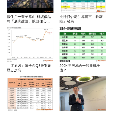
做住戶一輩子靠山 桃績優品
央行打炒房引導房市「軟著
牌「展志建設」以自住心蓋
陸」發展
房
「這原因」讓全台Q3推案創
2024年房地合一稅挑戰千
歷史次高
億？