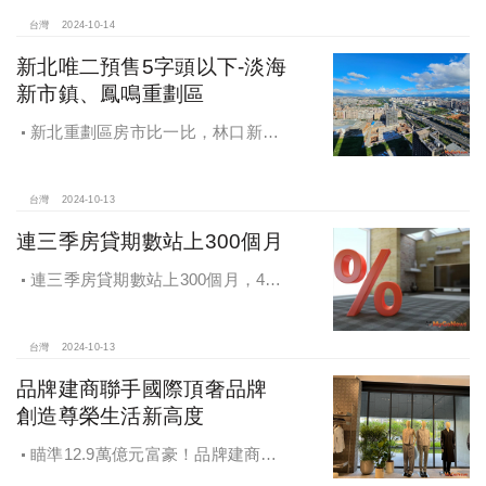
台灣
2024-10-14
新北唯二預售5字頭以下-淡海
新市鎮、鳳鳴重劃區
新北重劃區房市比一比，林口新市
鎮交易破2千件最熱絡！淡海新市鎮預
售還有3字頭！成交件數直逼2千件
台灣
2024-10-13
連三季房貸期數站上300個月
連三季房貸期數站上300個月，4都
貸款期數創新高
台灣
2024-10-13
品牌建商聯手國際頂奢品牌
創造尊榮生活新高度
瞄準12.9萬億元富豪！品牌建商聯
手國際頂奢品牌 創造尊榮生活新高度