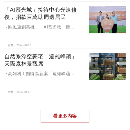
「AI慕光城」接待中心光速修
復，捐款百萬助周邊居民
颱風重創高雄，「AI慕光城」接待
中心光速神修復中，清景麟集團與三
地開發集團率先捐款100萬助力周邊居
民復原家園
台灣
2024-10-07
自然系浮空豪宅「遠雄峰蘊」
天際森林景觀席
高雄科工館特區新案「遠雄峰蘊」
在1598坪朗闊大基地打造凌空27層的
天空森林
台灣
2024-10-07
看更多內容