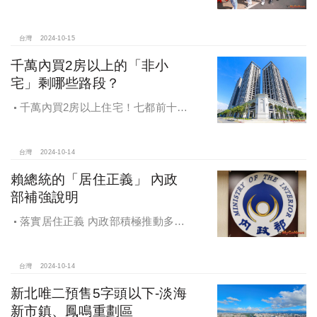
工保障及福利！員工保障再升級，每
月還多放「有薪充電假」擴大員工幸
福感，看得到更領得到！業務新人保
台灣
2024-10-15
障前12個月每月5萬
千萬內買2房以上的「非小
宅」剩哪些路段？
千萬內買2房以上住宅！七都前十大
熱銷路段大公開，新北這區包辦前5
名，桃園也有2路段上榜
台灣
2024-10-14
賴總統的「居住正義」 內政
部補強說明
落實居住正義 內政部積極推動多元
住宅方案 健全房市治理
台灣
2024-10-14
新北唯二預售5字頭以下-淡海
新市鎮、鳳鳴重劃區