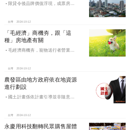
限貸令後品牌價值浮現，成票房保
證，Q4一線建商成為購屋首選，以頂
級規劃吸引理性購屋者
台灣
2024-10-12
「毛經濟」商機夯，跟「這
種」房地產有關
毛經濟商機夯，寵物送行者營業額
大漲9.8倍，都會人寵愛毛孩，台中、
高雄相關產業熱
台灣
2024-10-12
農發區由地方政府依在地資源
進行劃設
國土計畫係依計畫引導並非隨意亂
畫 兼顧農地維護及發展需求
台灣
2024-10-12
永慶用科技翻轉民眾購售屋體