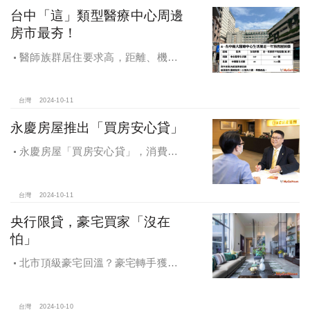
台中「這」類型醫療中心周邊
房市最夯！
醫師族群居住要求高，距離、機能
成買房關鍵，台中「這」類型醫療中
心周邊房市最夯！
台灣
2024-10-11
永慶房屋推出「買房安心貸」
永慶房屋「買房安心貸」，消費者
申請房貸免排隊還有利率優惠！永慶
房屋全方位購屋保障，保障客戶不動
產交易安全
台灣
2024-10-11
央行限貸，豪宅買家「沒在
怕」
北市頂級豪宅回溫？豪宅轉手獲利
4,743萬，央行限貸沒在怕，豪宅客捧
3億多現金交易
台灣
2024-10-10