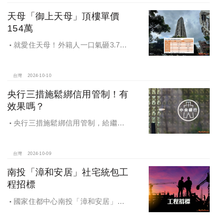
天母「御上天母」頂樓單價
154萬
就愛住天母！外籍人一口氣砸3.78
億買兩戶，天母新豪宅「御上天
母」，頂樓單價154萬最高
台灣
2024-10-10
央行三措施鬆綁信用管制！有
效果嗎？
央行三措施鬆綁信用管制，給繼
承、交換屋族活路，央行鐵了心打
房，多戶投資客恐難眠
台灣
2024-10-09
南投「漳和安居」社宅統包工
程招標
國家住都中心南投「漳和安居」社
宅統包工程招標