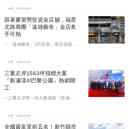
台灣
2024-10-09
跟著麥當勞投資金店舖，福星
北路商圈「遠雄藝舍」金店炙
手可熱
「遠雄藝舍」3戶店面，單店面積在
28~36坪間，開價每坪103~106萬元，
符合逢甲商圈福星路街邊店目前站上
百萬的交易行情
台灣
2024-10-09
三重左岸1563坪指標大案
『新濠漾III巴黎公園』熱銷開
工
三重左岸第一排人氣個案『新濠漾III
巴黎公園』，日前隆重舉辦開工典禮
台灣
2024-10-09
全國最富里前五名！新竹縣市