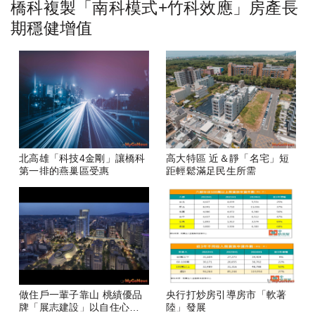
橋科複製「南科模式+竹科效應」房產長
期穩健增值
北高雄「科技4金剛」讓橋科
高大特區 近＆靜「名宅」短
第一排的燕巢區受惠
距輕鬆滿足民生所需
做住戶一輩子靠山 桃績優品
央行打炒房引導房市「軟著
牌「展志建設」以自住心蓋
陸」發展