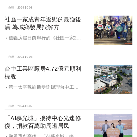
苑系列，即將為您獻上全新白派美學
家邸「長築白樓1」
台灣
2024-10-08
社區一家成青年返鄉的最強後
盾 為城鄉發展找解方
信義房屋日前舉行的《社區一家20
週年得主故事講座》，特別邀請來自
宜蘭的美得冒泡共同創辦人張台賜和
彰化鬆勢三日節策展人劉孟豪分享他
台灣
2024-10-08
們如何以創新思維和社區凝聚力，為
台中工業區廠房4.72億元順利
家鄉帶來改變和發展的故事。
標脫
第一太平戴維斯受託辦理台中工業
區三面臨路廠房公開標售，由在地機
電工程顧問公司以4.72億元得標，溢
價率5％。
台灣
2024-10-07
「AI慕光城」接待中心光速修
復，捐款百萬助周邊居民
颱風重創高雄，「AI慕光城」接待