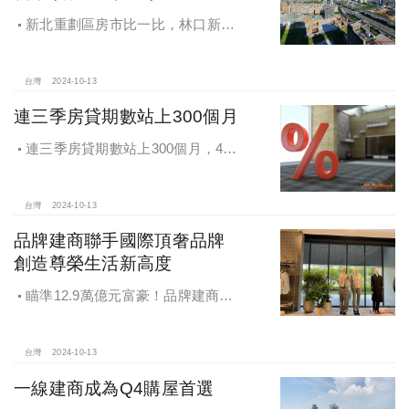
新北重劃區房市比一比，林口新市
鎮交易破2千件最熱絡！淡海新市鎮預
售還有3字頭！成交件數直逼2千件
台灣
2024-10-13
連三季房貸期數站上300個月
連三季房貸期數站上300個月，4都
貸款期數創新高
台灣
2024-10-13
品牌建商聯手國際頂奢品牌
創造尊榮生活新高度
瞄準12.9萬億元富豪！品牌建商聯
手國際頂奢品牌 創造尊榮生活新高度
台灣
2024-10-13
一線建商成為Q4購屋首選