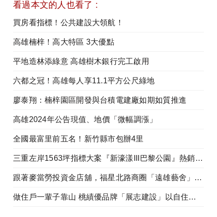
看過本文的人也看了 :
買房看指標！公共建設大領航！
高雄楠梓！高大特區 3大優點
平地造林添綠意 高雄樹木銀行完工啟用
六都之冠！高雄每人享11.1平方公尺綠地
廖泰翔：楠梓園區開發與台積電建廠如期如質推進
高雄2024年公告現值、地價「微幅調漲」
全國最富里前五名！新竹縣市包辦4里
三重左岸1563坪指標大案『新濠漾III巴黎公園』熱銷開工
跟著麥當勞投資金店舖，福星北路商圈「遠雄藝舍」金店炙手可熱
做住戶一輩子靠山 桃績優品牌「展志建設」以自住心蓋房