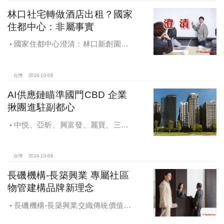
林口社宅轉做酒店出租？國家
住都中心：非屬事實
國家住都中心澄清：林口新創園秉
持初衷助力新創發展列印
台灣
2024-10-08
AI供應鏈瞄準國門CBD 企業
揪團進駐副都心
中悦、亞昕、興富發、麗寶、三發
地產、新濠等建商均陸續進入副都心
興建商辦，目前整體開發率近六成，
未來還陸續有超過7萬坪辦公樓面積新
台灣
2024-10-08
供給。
長磯機構-長築興業 專屬社區
物管建構品牌新理念
長磯機構-長築興業交織傳統價值與
創新理念，繼一品苑、聽河院與聽心