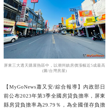
屏東三大透天購屋熱區中，以潮州鎮房價漲幅近5成最高
(圖/台灣房屋)
【MyGoNews蕭又安/綜合報導】內政部日
前公布2023年第3季全國房貸負擔率，屏東
縣房貸負擔率為29.79％，為全國僅存負擔