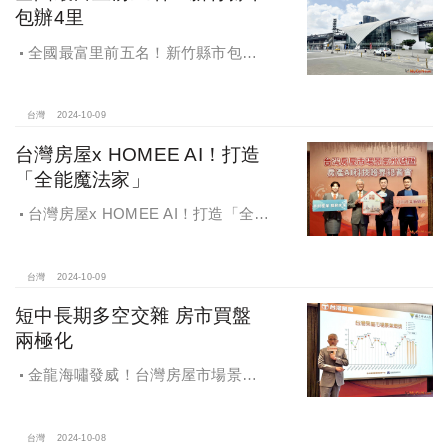
包辦4里
全國最富里前五名！新竹縣市包辦4
里，有錢人喜歡住哪種房？坪數大、
總價高成購屋首選
台灣
2024-10-09
台灣房屋x HOMEE AI！打造
「全能魔法家」
台灣房屋x HOMEE AI！打造「全能
魔法家」，AI地產機器人5.0！台灣房
屋三大AI技術智能服務
台灣
2024-10-09
短中長期多空交雜 房市買盤
兩極化
金龍海嘯發威！台灣房屋市場景氣
燈號，黃紅燈將轉綠，央行投變化
球，青安族保送 投資族三振，唯他有
望全壘打
台灣
2024-10-08