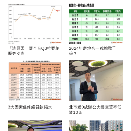
房
「這原因」讓全台Q3推案創
2024年房地合一稅挑戰千
歷史次高
億？
3大因素促修繕貸款縮水
北市近9成辦公大樓空置率低
於10％