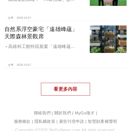
中心光速神修復中，清景麟集團與三
地開發集團率先捐款100萬助力周邊居
民復原家園
台灣
2024-10-07
自然系浮空豪宅「遠雄峰蘊」
天際森林景觀席
高雄科工館特區新案「遠雄峰蘊」
在1598坪朗闊大基地打造凌空27層的
天空森林
台灣
2024-10-07
看更多內容
聯絡我們
|
關於我們
|
MyGo徵才
|
服務條款
|
隱私權政策
|
廣告刊登申請
|
智慧財產權聲明
Copyright ©2020 MyGoNews.com.All right reserved.