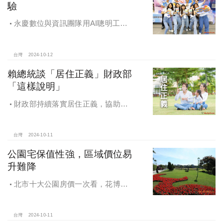
驗
永慶數位與資訊團隊用AI聰明工
作，吸引眾多資通訊好手加入，永慶
用科技翻轉民眾購售屋體驗，領航台
灣房產科技發展
台灣
2024-10-12
賴總統談「居住正義」財政部
「這樣說明」
財政部持續落實居住正義，協助經
濟發展，減輕家庭負擔，建構優質賦
稅環境
台灣
2024-10-11
公園宅保值性強，區域價位易
升難降
北市十大公園房價一次看，花博年
漲逾一成居冠，公園宅保值性強，區
域價位易升難降
台灣
2024-10-11