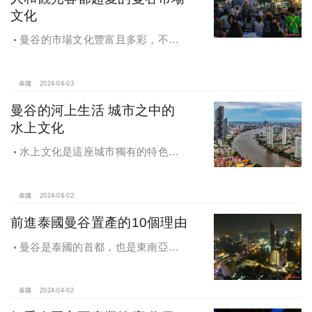
文化
曼谷的市場文化豐富且多彩，不僅
是當地人商品買賣交易的地方，還是
外國人體驗當地生活和文化的重要場
所。
泰國
2024-04-03
曼谷的河上生活 城市之中的
水上文化
水上文化是這座城市獨有的特色之
一，不論是當地居民還是旅客，都能
感受它的魅力。
泰國
2024-04-02
前進泰國曼谷置產的10個理由
曼谷是泰國的首都，也是東南亞地
區的最重要城市之一，在全世界都有
著舉足輕重的影響力。
泰國
2024-04-02