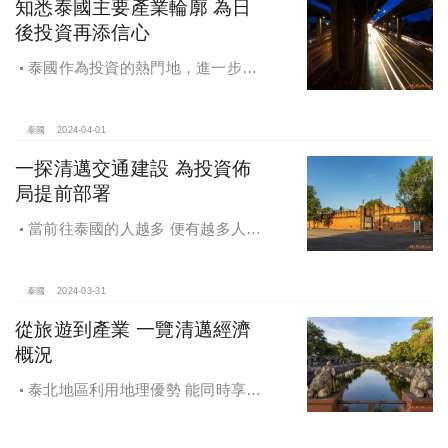
知悉泰國主要產業輪廓 為日
後投資再添信心
泰國作為投資的熱門地，進一步了
解當地工業的發展現狀是必須的
泰國
2024-04-01
一探清邁交通建設 為投資佈
局提前部署
當前往泰國的人越多 便有越多人發
現泰國之美 進而從單純的旅遊轉為投
資置產甚或居住考量
泰國
2024-03-31
從旅遊到產業 一覽清邁經濟
概況
泰北地區利用地理優勢 能同時享有
來自中西強權的好處/泰國現階段的總
體發展