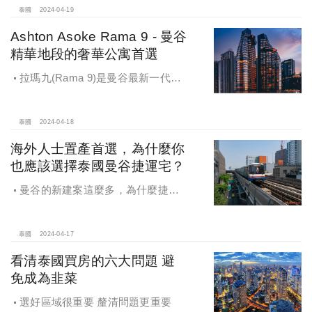
泰國
2024-04-19
Ashton Asoke Rama 9 - 曼谷
精華地段的奢華公寓首選
拉瑪九(Rama 9)是曼谷最新一代
CBD，熱鬧繁華且交通便利，已經成
為海外人士投資置產的熱門的選項。
國際級企業爭相進駐，曼谷新崛起的
泰國
2024-04-18
拉瑪九(Rama 9)
海外人士置產首選，為什麼你
也應該選擇泰國曼谷捷運宅？
曼谷的新建案這麼多，為什麼捷運
住宅特別有優勢和競爭力？
泰國
2024-04-17
看清泰國買房的六大問題 避
免成為韭菜
選好區域很重要 釐清問題更重要