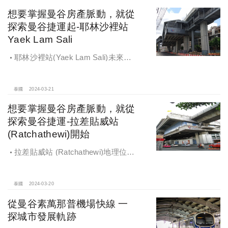
想要掌握曼谷房產脈動，就從
探索曼谷捷運起-耶林沙裡站
Yaek Lam Sali
耶林沙裡站(Yaek Lam Sali)未來將
連接黃、橘、棕三條空鐵路線，極佳
的轉乘機能將帶動周邊發展。
泰國
2024-03-21
想要掌握曼谷房產脈動，就從
探索曼谷捷運-拉差貼威站
(Ratchathewi)開始
拉差貼威站 (Ratchathewi)地理位置
十分優異，淺綠線其他沿線各站也都
是亮點，BTS拉差貼威站
(Ratchathewi)周邊生活機能完善
泰國
2024-03-20
從曼谷素萬那普機場快線 一
探城市發展軌跡