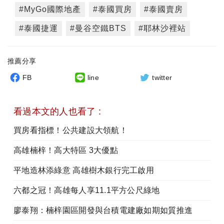
#MyGo國際地產
#泰國買房
#泰國賣房
#泰國捷運
#曼谷空鐵BTS
#耶林沙裡站
推薦分享
FB
line
twitter
看過本文的人也看了 :
買房看指標！公共建設大領航！
高雄楠梓！高大特區 3大優點
平地造林添綠意 高雄樹木銀行完工啟用
六都之冠！高雄每人享11.1平方公尺綠地
廖泰翔：楠梓園區開發與台積電建廠如期如質推進