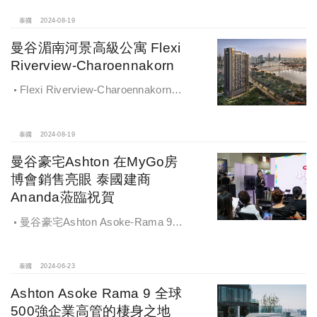
後轉乘橘色線，輕鬆前往曼谷東西部
地區。
泰國
2024-08-19
曼谷湄南河景高級公寓 Flexi
Riverview-Charoennakorn
Flexi Riverview-Charoennakorn最
有吸引力的部分就在於不只低總價，
更有首付新台幣77萬的超優惠方案。
泰國
2024-08-19
曼谷豪宅Ashton 在MyGo房
博會銷售亮眼 泰國建商
Ananda蒞臨祝賀
曼谷豪宅Ashton Asoke-Rama 9在
2024國際房地產博會上銷售亮眼，泰
國知名上市建商Ananda特地參加
MyGo國際地產展銷會
泰國
2024-06-23
Ashton Asoke Rama 9 全球
500強企業高管的棲身之地