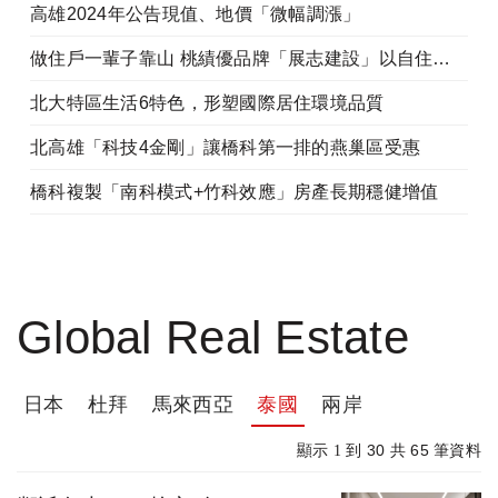
高雄2024年公告現值、地價「微幅調漲」
做住戶一輩子靠山 桃績優品牌「展志建設」以自住心蓋房
北大特區生活6特色，形塑國際居住環境品質
北高雄「科技4金剛」讓橋科第一排的燕巢區受惠
橋科複製「南科模式+竹科效應」房產長期穩健增值
Global Real Estate
日本
杜拜
馬來西亞
泰國
兩岸
30
65
顯示 1 到
共
筆資料