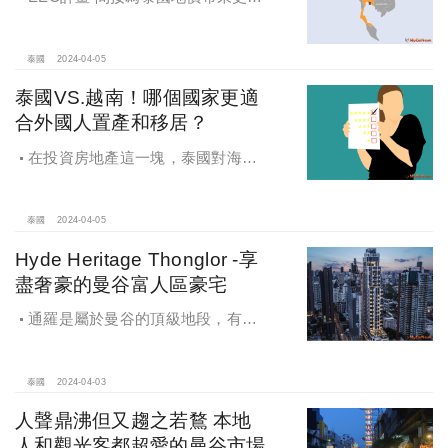
價值
泰國
2024-04-05
泰國VS.越南！哪個國家更適
合外國人置產和移居？
在投資房地產這一塊，泰國對海外
投資人來說，是相對更有保障的選
擇，如果有在考慮投資這兩國房地產
的觀眾，歡迎參考看看。
泰國
2024-04-05
Hyde Heritage Thonglor -享
盡奢豪的曼谷富人區豪宅
通羅是屬於曼谷的頂級地段，有著
高品質生活環境以及便利的交通，是
高端海外人士的移居首選之地。
泰國
2024-04-03
人聲鼎沸但又趨之若鶩 本地
人和觀光客都超愛的曼谷市場