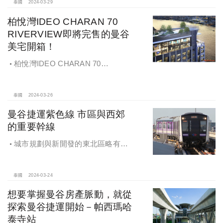
泰國
2024-03-29
柏悅灣IDEO CHARAN 70
RIVERVIEW即將完售的曼谷
美宅開箱！
柏悅灣IDEO CHARAN 70
RIVERVIEW –最美河景收眼底 總價
划算買得起！即將完售的曼谷美宅開
箱！在曼谷有地鐵又有河景的房子 竟
泰國
2024-03-26
然只要兩百萬元起？
曼谷捷運紫色線 市區與西郊
的重要幹線
城市規劃與新開發的東北區略有差
距 捷運二期仍在興建中 搭上曼谷第6
條軌道線 漫遊西區
泰國
2024-03-24
想要掌握曼谷房產脈動，就從
探索曼谷捷運開始－帕西瑪哈
泰寺站