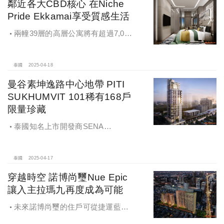
鄰近各大CBD核心 在Niche
Pride Ekkamai享受質感生活
兩幢39層的高層公寓將有超過7,000
平方米的空中公共區域可提供超過40
項精選設施供住戶所用。
泰國
2025-04-18
曼谷素坤逸路中心地帶 PITI
SUKHUMVIT 101稀有168戶
限量珍藏
泰國知名上市開發商SENA
Development與日本資深開發商阪急
阪神不動產聯手打造的19層低密度住
宅，在樓高動輒30多層，4、50層以
泰國
2025-04-17
上的曼谷建築群中更顯稀有。
穿越時空 諾博尚璽Nue Epic
讓入主拉瑪九再度成為可能
未來諾博尚璽的住戶可從捷運藍線
拉瑪九站搭乘一站到泰國文化中心站