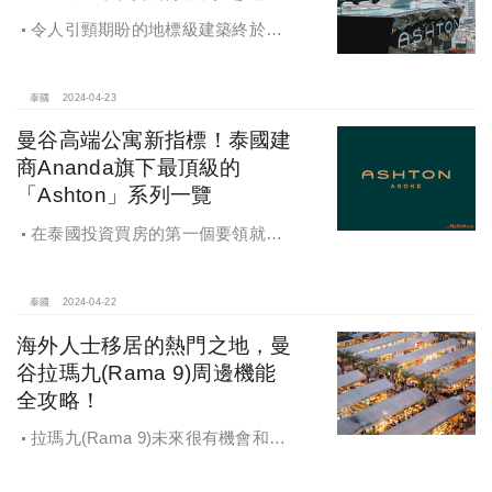
令人引頸期盼的地標級建築終於準
備好邀您鑑賞。所謂美學，早已散布
在Ashton Asoke Rama 9的各個角
落。
泰國
2024-04-23
曼谷高端公寓新指標！泰國建
商Ananda旗下最頂級的
「Ashton」系列一覽
在泰國投資買房的第一個要領就是
要挑對建商，Ananda不僅廣受泰國本
地人好評，旗下的高端公寓更是海外
人士投資置產的第一選擇。
泰國
2024-04-22
海外人士移居的熱門之地，曼
谷拉瑪九(Rama 9)周邊機能
全攻略！
拉瑪九(Rama 9)未來很有機會和暹
羅(Siam)、通羅(Thong Lo)和阿索克
(Asoke)等其他曼谷知名地區齊名