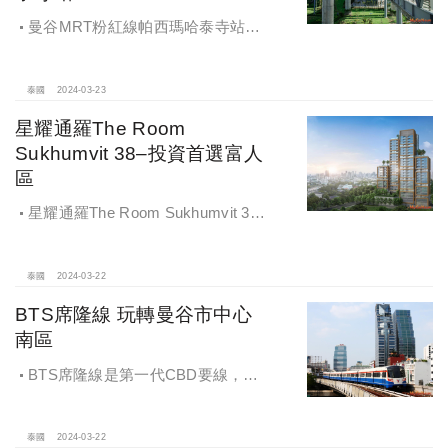
曼谷MRT粉紅線帕西瑪哈泰寺站
(Wat Phra Si Mahathat)生活機能便
利，也是轉乘淺綠線的重要站點。
泰國
2024-03-23
星耀通羅The Room
Sukhumvit 38–投資首選富人
區
星耀通羅The Room Sukhumvit 38–
投資首選富人區，政商名流當鄰居！
曼谷超優地段豪宅開箱！現在還不
晚！通羅區又被稱為「曼谷的天
泰國
2024-03-22
母」，絕對值得投資
BTS席隆線 玩轉曼谷市中心
南區
BTS席隆線是第一代CBD要線，跨
河與BTS金色線交匯，市中心保值抗
跌，然而發展性也相對受限。
泰國
2024-03-22