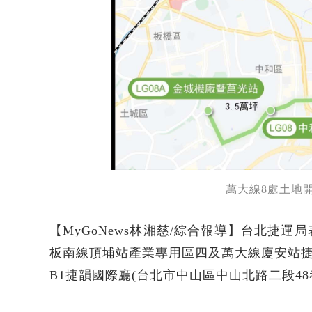
萬大線8處土地開
【MyGoNews林湘慈/綜合報導】台北捷
板南線頂埔站產業專用區四及萬大線廈安站捷十等
B1捷韻國際廳(台北市中山區中山北路二段4