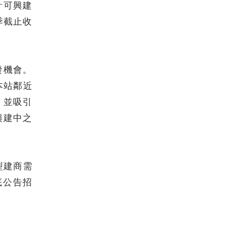
計可興建
季截止收
發機會。
本站鄰近
，並吸引
興建中之
型建商需
底公告招