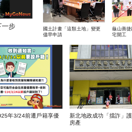
下一步
國土計畫「這類土地」變更
龜山善捷
儘早申請
宅開工
025年3/24前遷戶籍享優
新北地政成功「擋詐」護1
房產