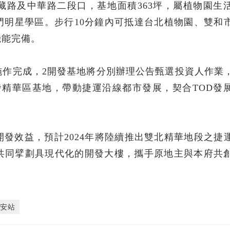
藏路及中華路二段口，基地面積363坪，屬植物園生
門明星學區。步行10分鐘內可抵達台北植物園、雙和
機能完備。
施作完成，2開發基地將分別辦理公告甄選投資人作業
發精華區基地，帶動捷運沿線都市發展，契合TOD發
發效益，預計2024年將陸續推出雙北精華地段之捷
共同擘劃具現代化的開發大樓，攜手原地主與本府共
廈安站