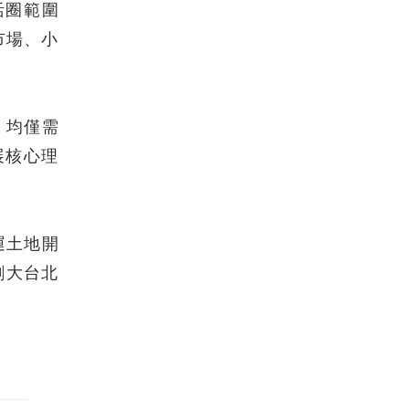
活圈範圍
市場、小
，均僅需
展核心理
運土地開
創大台北