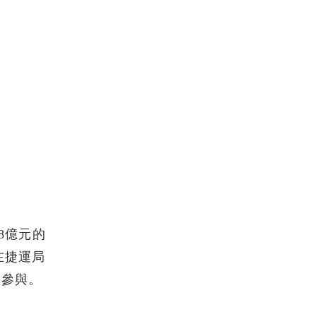
8億元的
在捷運局
極參與。