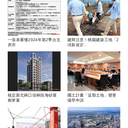
一張表看懂2024年第2季台北
建商注意！桃園建築工地「2
房市
項新規定」
核定新北林口佳林段海砂屋
國土計畫「這類土地」變更
都更案
儘早申請