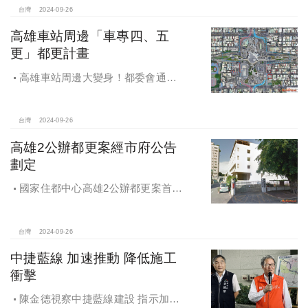
台灣
2024-09-26
高雄車站周邊「車專四、五
更」都更計畫
高雄車站周邊大變身！都委會通過
車專四、五更新計畫
台灣
2024-09-26
高雄2公辦都更案經市府公告
劃定
國家住都中心高雄2公辦都更案首度
公開更新地區經市府公告劃定
台灣
2024-09-26
中捷藍線 加速推動 降低施工
衝擊
陳金德視察中捷藍線建設 指示加速