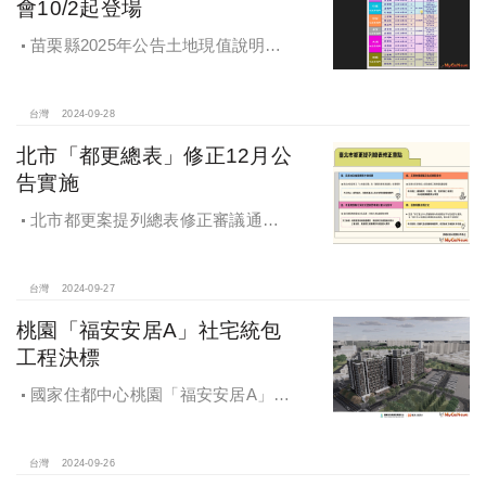
會10/2起登場
苗栗縣2025年公告土地現值說明會
即將登場！
台灣
2024-09-28
北市「都更總表」修正12月公
告實施
北市都更案提列總表修正審議通過
將於 12月公告實施
台灣
2024-09-27
桃園「福安安居A」社宅統包
工程決標
國家住都中心桃園「福安安居A」社
宅統包工程決標
台灣
2024-09-26