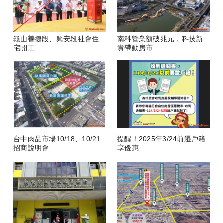
龜山善捷段、興安段社會住
南科營業額破兆元，科技新
宅開工
貴帶動房市
台中肉品市場10/18、10/21
提醒！2025年3/24前遷戶籍
招商說明會
享優惠