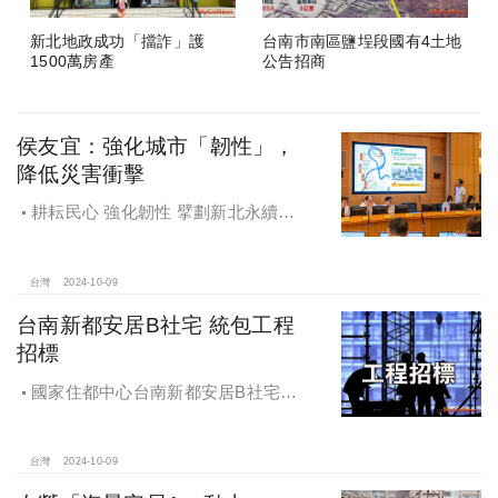
新北地政成功「擋詐」護
台南市南區鹽埕段國有4土地
1500萬房產
公告招商
侯友宜：強化城市「韌性」，
降低災害衝擊
耕耘民心 強化韌性 擘劃新北永續宜
居
台灣
2024-10-09
台南新都安居B社宅 統包工程
招標
國家住都中心台南新都安居B社宅
統包工程招標
台灣
2024-10-09