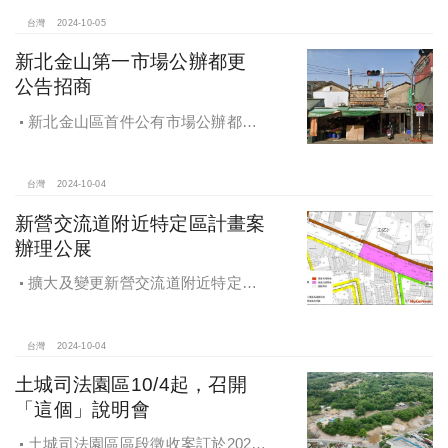
台灣
2024-10-05
新北金山第一市場公辦都更
公告招商
新北金山區首件公有市場公辦都更
案 本月公告招商徵求出資人
台灣
2024-10-04
新營交流道附近特定區計畫案
辦理公展
擴大及變更新營交流道附近特定區
計畫案辦理再公展作業
台灣
2024-10-04
土城司法園區10/4起，召開
「這個」說明會
土城司法園區區段徵收案訂於2024