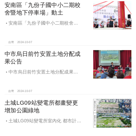
安南區「九份子國中小二期校
舍暨地下停車場」動土
安南區「九份子國中小二期校舍暨
地下停車場」動土 黃偉哲：為當地提
供便捷就學及優質生活環境
台灣
2024-10-07
中市烏日前竹安置土地分配成
果公告
中市烏日前竹安置土地分配成果公
告 創新行政流程共創雙贏
台灣
2024-10-07
土城LG09站變電所都畫變更
增加公園綠地
土城LG09站變電所室內化 都市計畫
變更增加公園綠地