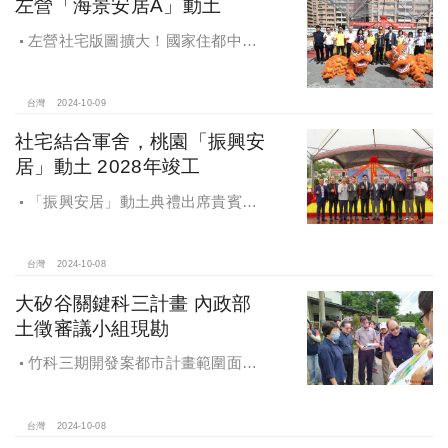
左營「海景安居A」動土
左營社宅版圖擴大！國家住都中心
「海景安居A」動土
台灣
2024-10-09
社宅結合軍舍，桃園「振興安
居」動土 2028年竣工
「振興安居」動土典禮出席貴賓有
內政部董建宏政務次長、國家住都中
心花敬群董事長、立法委員魯明哲、
財政部國有財產署曾國基署長、桃園
台灣
2024-10-08
市都市發展局江南志局長等各方嘉
大矽谷關鍵科三計畫 內政部
賓，祈求工程順利進行。
土徵審議小組現勘
竹科三期開發案都市計畫範圍面積
453.94公頃，計畫區位主要開發範圍
是竹東頭重、二重、三重與柯子湖部
分地區
台灣
2024-10-08