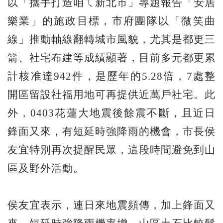
以「攜手打造咱ㄟ新北市」專題報告「安居
樂業」的施政目標，市府團隊以「微笑曲
線」推動軸線翻轉城市風貌，尤其是都更三
箭、社宅布建等成績顯著，目前多元都更累
計核准達942件，是歷年的5.28倍，7處整
開區留設社福用地可再提供近萬戶社宅。此
外，0403花蓮大地震後餘震不斷，且近日
鋒面又來，有短延時強降雨的機會，市長侯
友宜特別再次提醒民眾，這段時間避免到山
區及野外活動。
侯友宜表示，連日來地震頻傳，加上鋒面又