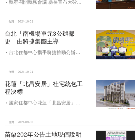
縣府召開縣務會議 縣長宣布大矽谷
好消息
台灣
2024-10-01
台北「南機場單元3公辦都
更」由將捷集團主導
台北住都中心攜手將捷推動公辦都
更，打造南機場新風貌
台灣
2024-10-01
花蓮「北昌安居」社宅統包工
程決標
國家住都中心花蓮「北昌安居」社
宅統包工程決標
台灣
2024-09-30
苗栗202年公告土地現值說明