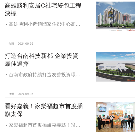
高雄勝利安居C社宅統包工程
決標
高雄勝利小造鎮國家住都中心高雄
勝利安居C社宅統包工程決標
台灣
2024-09-26
打造台南科技新都 企業投資
最佳選擇
台南市政府持續打造友善投資環
境，統計2019年迄今，共新增1,598件
投資案，吸引2,153億元投資額，增加
超過5萬個就業機會
台灣
2024-09-26
看好嘉義！家樂福超市首度插
旗太保
家樂福超市首度插旗嘉義縣！翁章
梁蒞臨歡慶開幕