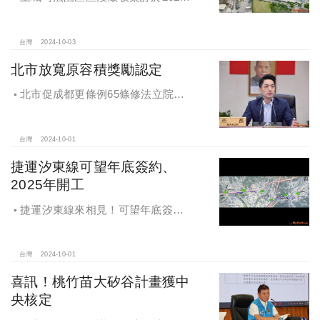
年10月4日、7日及8日召開抵價地抽
籤暨配地作業說明會
台灣
2024-10-03
北市放寬原容積獎勵認定
北市促成都更條例65條修法立院初
審通過，放寬原容積獎勵認定
台灣
2024-10-01
捷運汐東線可望年底簽約、
2025年開工
捷運汐東線來相見！可望年底簽約
2025年開工
台灣
2024-10-01
喜訊！桃竹苗大矽谷計畫獲中
央核定