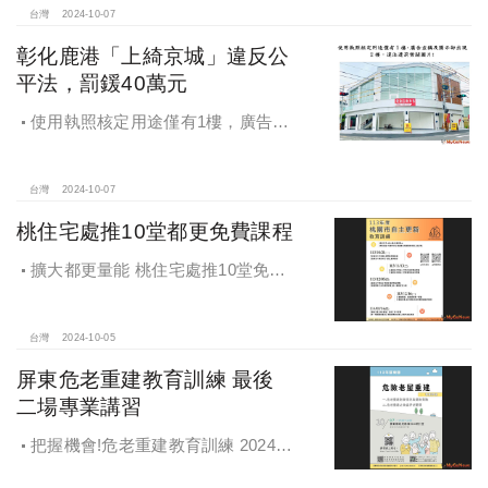
台灣
2024-10-07
彰化鹿港「上綺京城」違反公
平法，罰鍰40萬元
使用執照核定用途僅有1樓，廣告宣
稱及圖示卻出現2樓及夾層設計，違法
遭罰!
台灣
2024-10-07
桃住宅處推10堂都更免費課程
擴大都更量能 桃住宅處推10堂免費
課程 一次掌握桃園都更重點
台灣
2024-10-05
屏東危老重建教育訓練 最後
二場專業講習
把握機會!危老重建教育訓練 2024年
度最後二場專業講習