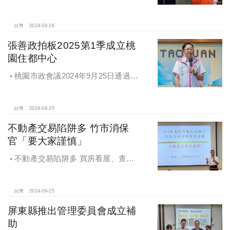
推動 降低施工衝擊
台灣
2024-09-26
張善政拍板2025第1季成立桃
園住都中心
桃園市政會議2024年9月25日通過
「桃園市住宅及都市更新中心設置自
治條例」將原本社宅服務中心改制為
住都中心
台灣
2024-09-25
不動產交易陷阱多 竹市消保
官「要大家謹慎」
不動產交易陷阱多 買房看屋、查
價、議價、審閱步驟不可少
台灣
2024-09-25
屏東縣推出管理委員會成立補
助