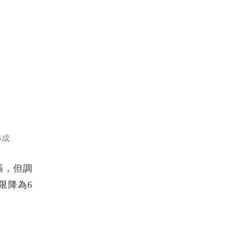
6成
漲，但調
限降為6