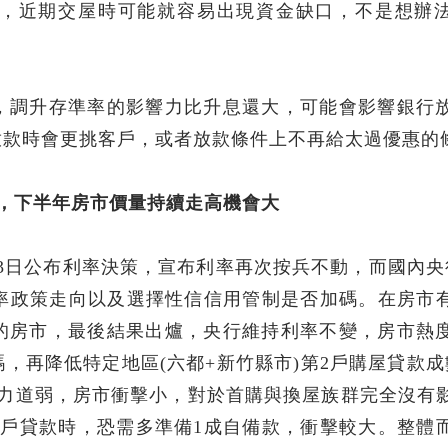
，近期交屋時可能就容易出現資金缺口，不是想辦
，調升存準率的影響力比升息還大，可能會影響銀行
放款時會更挑客戶，或者放款條件上不再給太過優惠的
，下半年房市價量持續走高機會大
6月13日公布利率決策，宣布利率再次按兵不動，而國內央
利率政策走向以及選擇性信信用管制是否加碼。在房市
的房市，最後結果出爐，央行維持利率不變，房市熱
，再降低特定地區(六都+新竹縣市)第2戶購屋貸款成
控力道弱，房市衝擊小，對於首購與換屋族群完全沒有
2戶貸款時，恐需多準備1成自備款，衝擊較大。整體