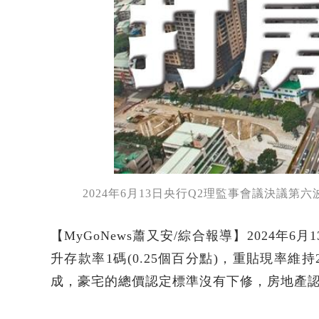
2024年6月13日央行Q2理監事會議決議
【MyGoNews蕭又安/綜合報導】2024
升存款率1碼(0.25個百分點)，重貼現率維
成，豪宅的總價認定標準沒有下修，房地產