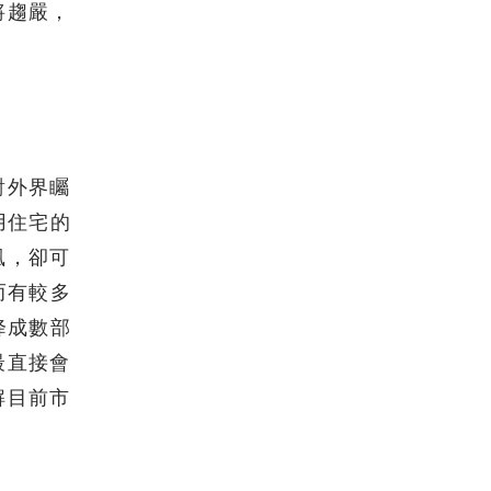
將趨嚴，
對外界矚
用住宅的
風，卻可
而有較多
降成數部
最直接會
解目前市