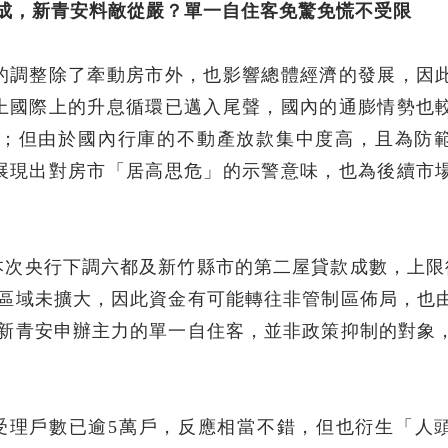
成，新青安料敵從嚴？單一自住客免驚免慌不受限
的調整除了牽動房市外，也影響總體經濟的發展，因
上國際上的升息循環已邁入尾聲，國內的通膨情勢也
；但由於國內行庫的不動產放款集中度高，且為防
展現出對房市「居高思危」的示警意味，也為後續市
本次央行下調六都及新竹縣市的第二屋貸款成數，上限
制區域未擴大，因此資金有可能轉往非管制區佈局，也
，新青安申辦主力的單一自住客，並非政策抑制的對象
的受理戶數已逾5萬戶，反應相當不錯，但也衍生「人