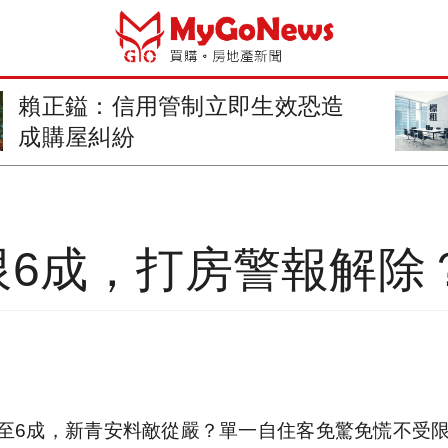
國產署第2批國有房地包租「全數
標脫」
限6成，打房警報解除
至6成，新青安料敵從嚴？單一自住客免驚免慌不受