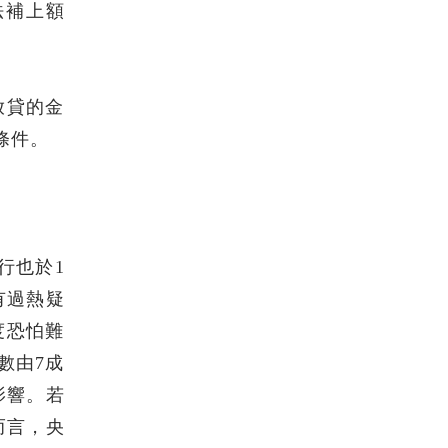
法補上額
放貸的金
條件。
行也於1
有過熱疑
度恐怕難
數由7成
影響。若
而言，央