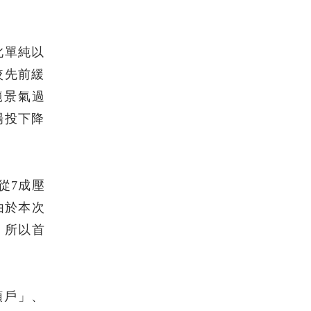
此單純以
較先前緩
範景氣過
場投下降
從7成壓
由於本次
，所以首
頭戶」、