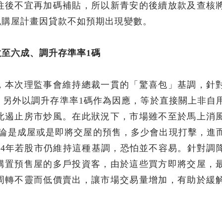
往後不宜再加碼補貼，所以新青安的後續放款及查核
免購屋計畫因貸款不如預期出現變數。
至六成、調升存準率1碼
，本次理監事會維持總裁一貫的「驚喜包」基調，針
，另外以調升存準率1碼作為因應，等於直接關上非自
此遏止房市炒風。在此狀況下，市場雖不至於馬上消
無論是成屋或是即將交屋的預售，多少會出現打擊，進
24年若股市仍維持這種基調，恐怕並不容易。針對調
購置預售屋的多戶投資客，由於這些買方即將交屋，
周轉不靈而低價賣出，讓市場交易量增加，有助於緩