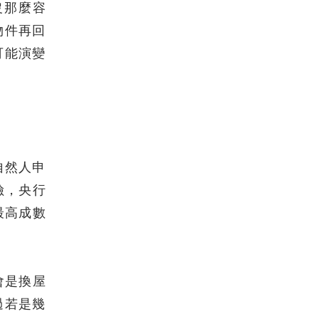
沒那麼容
物件再回
可能演變
自然人申
險，央行
最高成數
會是換屋
過若是幾