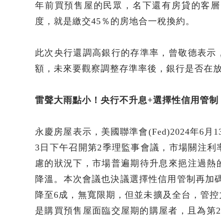
年前買預售屋的民眾，名下還有房貸的客層
度，就是繳交45％的房地合一稅換約。
此次央行還調高銀行的存準率，曾敬德表示
額，未來要觀察調整存準率後，銀行是否在
雷聲大雨點小！央行不升息+選擇性信用管制
永慶房屋表示，美國聯準會(Fed)2024年
3日下午召開第2季理監事會議，市場關注
慮的狀況下，市場普遍期待升息來挹注過熱
降溫。本次會議也決議選擇性信用管制再加碼
降至6成，無寬限期，但並未擴及全台，管
是購買預售屋面臨交屋期的購屋者，且為第